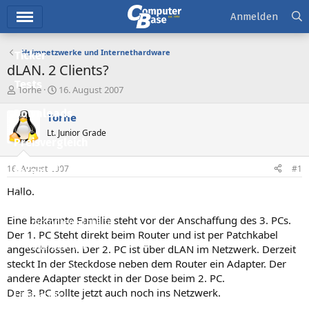
Hauptmenü
Anmelden
Heimnetzwerke und Internethardware
Ticker
dLAN. 2 Clients?
Tests
E
E
Torhe
16. August 2007
r
r
Downloads
s
s
Torhe
t
t
Lt. Junior Grade
e
e
Preisvergleich
l
l
l
l
16. August 2007
#1
Forum
e
t
r
a
Hallo.
Aktuelles
m
Eine bekannte Familie steht vor der Anschaffung des 3. PCs.
Empfohlene Inhalte
Der 1. PC Steht direkt beim Router und ist per Patchkabel
Neue Beiträge
angeschlossen. Der 2. PC ist über dLAN im Netzwerk. Derzeit
steckt In der Steckdose neben dem Router ein Adapter. Der
Neueste Aktivitäten
andere Adapter steckt in der Dose beim 2. PC.
Der 3. PC sollte jetzt auch noch ins Netzwerk.
Leserartikel