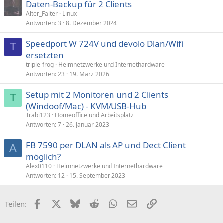
Daten-Backup für 2 Clients
Alter_Falter
Linux
Antworten
3
8. Dezember 2024
Speedport W 724V und devolo Dlan/Wifi
T
ersetzten
triple-frog
Heimnetzwerke und Internethardware
Antworten
23
19. März 2026
Setup mit 2 Monitoren und 2 Clients
T
(Windoof/Mac) - KVM/USB-Hub
Trabi123
Homeoffice und Arbeitsplatz
Antworten
7
26. Januar 2023
FB 7590 per DLAN als AP und Dect Client
A
möglich?
Alex0110
Heimnetzwerke und Internethardware
Antworten
12
15. September 2023
Facebook
X (Twitter)
Bluesky
Reddit
WhatsApp
E-Mail
Link
Teilen: