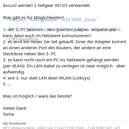
Regeln
Aktuell werden 2 Netgear XE103 verwendet.
Was gibt es für Möglichkeiten?
Podcast
RAMageddon
RTX 5000 „Deals“
1. der 3. PC bekommt den gleichen Adapter verpasst und
RX 9000 „Deals“
Ideale Gaming-PCs
GPU-Rangliste
kann dann auch im Netzwerk komunizieren?
CPU-Rangliste
2. es wird ein neues 2er Set gekauft. Einer der Adapter kommt
an einen anderen Port des Routers, der andere an eine
Steckdose neben den 3. PC
3. es kann nicht noch ein PC ins Netzwerk gehängt werden
(per dLAN). Ein LAN-Kabel zu verlegen ist zwar möglich - aber
aufwendig.
4. wie 3. nur statt LAN eben WLAN (Linksys)
5. ...
Was ist möglich / wäre das besste?
Vielen Dank
Torhe
My Notebook:
HP Compaq nc8430 - Intel Core 2 Duo T7200 2GHz - 2 GB DDR2 667 - ATI