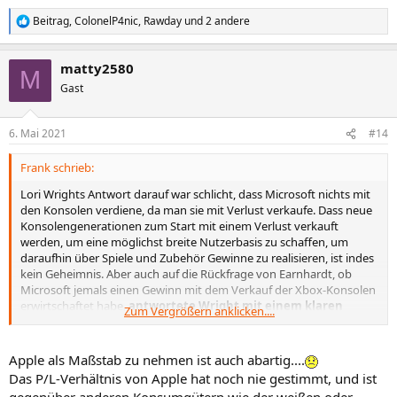
Beitrag
,
ColonelP4nic
,
Rawday
und 2 andere
R
e
a
matty2580
k
M
t
Gast
i
o
n
6. Mai 2021
#14
e
n
Frank schrieb:
:
Lori Wrights Antwort darauf war schlicht, dass Microsoft nichts mit
den Konsolen verdiene, da man sie mit Verlust verkaufe. Dass neue
Konsolengenerationen zum Start mit einem Verlust verkauft
werden, um eine möglichst breite Nutzerbasis zu schaffen, um
daraufhin über Spiele und Zubehör Gewinne zu realisieren, ist indes
kein Geheimnis. Aber auch auf die Rückfrage von Earnhardt, ob
Microsoft jemals einen Gewinn mit dem Verkauf der Xbox-Konsolen
erwirtschaftet habe,
antwortete Wright mit einem klaren
Zum Vergrößern anklicken....
„Nein“
.
Apple als Maßstab zu nehmen ist auch abartig....
Das P/L-Verhältnis von Apple hat noch nie gestimmt, und ist
gegenüber anderen Konsumgütern wie der weißen oder