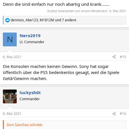
Denn die sind einfach nur noch abartig und krank.......
Zuletzt bearbeitet von einem Moderator:
6. Mai 2021
dennisis
,
Abe123
,
M1812M
und 7 andere
R
e
a
Nero2019
k
N
t
Lt. Commander
i
o
n
6. Mai 2021
#15
e
n
Die Konsolen machen keinen Gewinn. Sony hat sogar
:
öffentlich über die PS5 bedenkenlos gesagt, weil die Spiele
Geld/Gewinn machen.
luckysh0t
Commander
6. Mai 2021
#16
Don Sanchez schrieb: