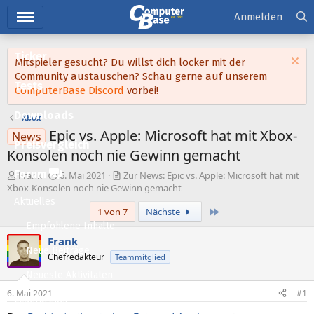
Hauptmenü
Anmelden
Ticker
Mitspieler gesucht? Du willst dich locker mit der
Community austauschen? Schau gerne auf unserem
Tests
ComputerBase Discord
vorbei!
Downloads
Xbox
Epic vs. Apple: Microsoft hat mit Xbox-
News
Preisvergleich
Kon­so­len noch nie Gewinn gemacht
Forum
E
E
Frank
6. Mai 2021
Zur News: Epic vs. Apple: Microsoft hat mit
r
r
Xbox-Kon­so­len noch nie Gewinn gemacht
s
s
Aktuelles
Letzte
1 von 7
Nächste
t
t
e
e
Empfohlene Inhalte
l
l
Frank
l
l
Neue Beiträge
Chefredakteur
Teammitglied
e
t
Neueste Aktivitäten
r
a
m
6. Mai 2021
#1
Leserartikel