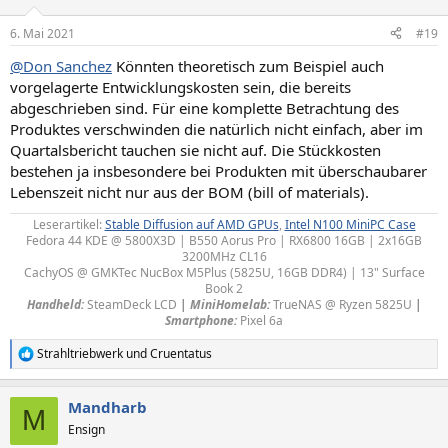
6. Mai 2021
#19
@Don Sanchez
Könnten theoretisch zum Beispiel auch
vorgelagerte Entwicklungskosten sein, die bereits
abgeschrieben sind. Für eine komplette Betrachtung des
Produktes verschwinden die natürlich nicht einfach, aber im
Quartalsbericht tauchen sie nicht auf. Die Stückkosten
bestehen ja insbesondere bei Produkten mit überschaubarer
Lebenszeit nicht nur aus der BOM (bill of materials).
Leserartikel:
Stable Diffusion auf AMD GPUs
,
Intel N100 MiniPC Case
Fedora 44 KDE @ 5800X3D | B550 Aorus Pro | RX6800 16GB | 2x16GB
3200MHz CL16
CachyOS @ GMKTec NucBox M5Plus (5825U, 16GB DDR4) | 13" Surface
Book 2
Handheld:
SteamDeck LCD
|
MiniHomelab:
TrueNAS @ Ryzen 5825U
|
Smartphone:
Pixel 6a​
Strahltriebwerk
und
Cruentatus
R
e
a
Mandharb
k
M
t
Ensign
i