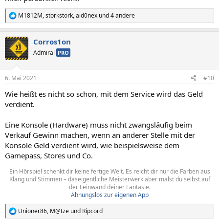
M1812M
,
storkstork
,
aid0nex
und 4 andere
R
e
a
Corros1on
k
t
Admiral
PRO
i
o
n
6. Mai 2021
#10
e
n
Wie heißt es nicht so schon, mit dem Service wird das Geld
:
verdient.
Eine Konsole (Hardware) muss nicht zwangsläufig beim
Verkauf Gewinn machen, wenn an anderer Stelle mit der
Konsole Geld verdient wird, wie beispielsweise dem
Gamepass, Stores und Co.
Ein Hörspiel schenkt dir keine fertige Welt. Es reicht dir nur die Farben aus
Klang und Stimmen – daseigentliche Meisterwerk aber malst du selbst auf
der Leinwand deiner Fantasie.
Ahnungslos zur eigenen App
Unioner86
,
M@tze
und
Ripcord
R