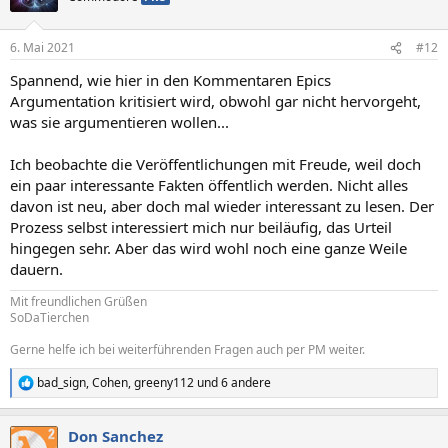
6. Mai 2021
#12
Spannend, wie hier in den Kommentaren Epics
Argumentation kritisiert wird, obwohl gar nicht hervorgeht,
was sie argumentieren wollen...
Ich beobachte die Veröffentlichungen mit Freude, weil doch
ein paar interessante Fakten öffentlich werden. Nicht alles
davon ist neu, aber doch mal wieder interessant zu lesen. Der
Prozess selbst interessiert mich nur beiläufig, das Urteil
hingegen sehr. Aber das wird wohl noch eine ganze Weile
dauern.
Mit freundlichen Grüßen
SoDaTierchen
Gerne helfe ich bei weiterführenden Fragen auch per PM weiter.
bad_sign
,
Cohen
,
greeny112
und 6 andere
R
e
a
Don Sanchez
k