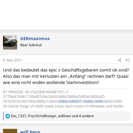
GERmaximus
Rear Admiral
6. Mai 2021
#2
Und das bedeutet das epic s Geschäftsgebaren somit ok sind?
Also das man mit Verlusten am „Anfang“ rechnen darf? Quasi
wie eine nicht enden wollende Startinvestition?
R7 5800X3D -30 //32GB@3600@15CL //
3770k/6700k/1700x/8700K/2600/3600/3800x/5800x/5800x3D
7970/970/290/780ti/980ti/1080ti/
2080ti
/
6900XT
/
3080ti
/
3090
/4090/5090
Im Geiste trage ich AMD sowie Linux, doch nutze ich Windows und Nvidia
foo_1337
,
FrischUndKnuspr
,
aid0nex
und 4 andere
R
e
a
wifi hero
k