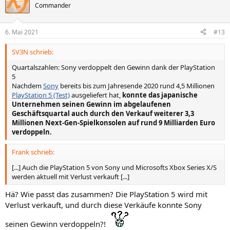
t
Commander
i
o
n
6. Mai 2021
#13
e
n
SV3N schrieb:
:
Quartalszahlen: Sony verdoppelt den Gewinn dank der PlayStation
5
Nachdem
Sony
bereits bis zum Jahresende 2020 rund 4,5 Millionen
PlayStation 5 (Test)
ausgeliefert hat,
konnte das japanische
Unternehmen seinen Gewinn im abgelaufenen
Geschäftsquartal auch durch den Verkauf weiterer 3,3
Millionen Next-Gen-Spielkonsolen auf rund 9 Milliarden Euro
verdoppeln.
Frank schrieb:
[...] Auch die PlayStation 5 von Sony und Microsofts Xbox Series X/S
werden aktuell mit Verlust verkauft [...]
Hä? Wie passt das zusammen? Die PlayStation 5 wird mit
Verlust verkauft, und durch diese Verkäufe konnte Sony
seinen Gewinn verdoppeln?!