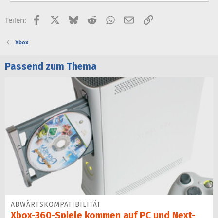
o
n
Facebook
X (Twitter)
Bluesky
Reddit
WhatsApp
E-Mail
Link
Teilen:
e
n
:
Xbox
Passend zum Thema
ABWÄRTSKOMPATIBILITÄT
Xbox-360-Spiele kommen auf PC und Next-