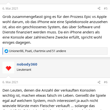
o
n
6. Mai 2021
#5
e
n
Grob zusammengefasst ging es für den Prozess Epic vs Apple
:
wohl darum, ob das iPhone wie eine Spielekonsole anzusehen
ist, also ein geschlossenes System, das über Software und
Dienste finanziert werden muss. Da ein iPhone anders als
eine Konsole aber zahlreichere Zwecke erfüllt, spricht wohl
einiges dagegen.
Unioner86
,
Poati
,
chartmix
und 51 andere
R
e
a
nobody360
k
t
Lieutenant
i
o
n
6. Mai 2021
#6
e
n
Den Leuten, denen die Anzahl der verkauften Konsolen
:
wichtig ist, machen etwas falsch im Leben. Genießt die Spiele
egal auf welchem System, mich interessiert ja auch nicht
wieviele Würste mein Fleischer verkauft … solange das