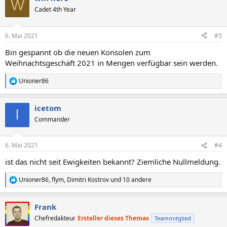
W
t
Cadet 4th Year
i
o
n
6. Mai 2021
#3
e
n
Bin gespannt ob die neuen Konsolen zum
:
Weihnachtsgeschäft 2021 in Mengen verfügbar sein werden.
Unioner86
R
e
a
icetom
k
I
t
Commander
i
o
n
6. Mai 2021
#4
e
n
ist das nicht seit Ewigkeiten bekannt? Ziemliche Nullmeldung.
:
Unioner86
,
flym
,
Dimitri Kostrov
und 10 andere
R
e
a
Frank
k
t
Chefredakteur
Ersteller dieses Themas
Teammitglied
i