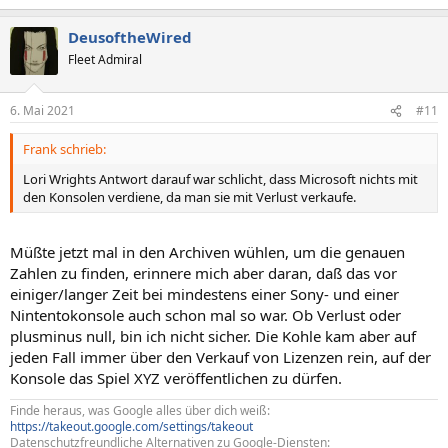
e
a
DeusoftheWired
k
t
Fleet Admiral
i
o
n
6. Mai 2021
#11
e
n
Frank schrieb:
:
Lori Wrights Antwort darauf war schlicht, dass Microsoft nichts mit
den Konsolen verdiene, da man sie mit Verlust verkaufe.
Müßte jetzt mal in den Archiven wühlen, um die genauen
Zahlen zu finden, erinnere mich aber daran, daß das vor
einiger/langer Zeit bei mindestens einer Sony- und einer
Nintentokonsole auch schon mal so war. Ob Verlust oder
plusminus null, bin ich nicht sicher. Die Kohle kam aber auf
jeden Fall immer über den Verkauf von Lizenzen rein, auf der
Konsole das Spiel XYZ veröffentlichen zu dürfen.
Finde heraus, was Google alles über dich weiß:
https://takeout.google.com/settings/takeout
Datenschutzfreundliche Alternativen zu Google-Diensten: