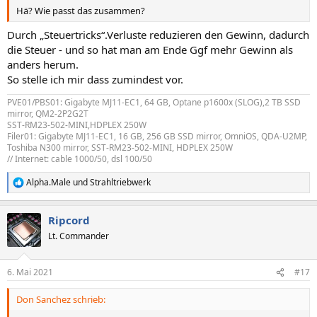
Hä? Wie passt das zusammen?
Durch „Steuertricks“.Verluste reduzieren den Gewinn, dadurch
die Steuer - und so hat man am Ende Ggf mehr Gewinn als
anders herum.
So stelle ich mir dass zumindest vor.
PVE01/PBS01: Gigabyte MJ11-EC1, 64 GB, Optane p1600x (SLOG),2 TB SSD
mirror, QM2-2P2G2T
SST-RM23-502-MINI,HDPLEX 250W
Filer01: Gigabyte MJ11-EC1, 16 GB, 256 GB SSD mirror, OmniOS, QDA-U2MP,
Toshiba N300 mirror, SST-RM23-502-MINI, HDPLEX 250W
// Internet: cable 1000/50, dsl 100/50
Alpha.Male
und
Strahltriebwerk
R
e
a
Ripcord
k
t
Lt. Commander
i
o
n
6. Mai 2021
#17
e
n
Don Sanchez schrieb:
: