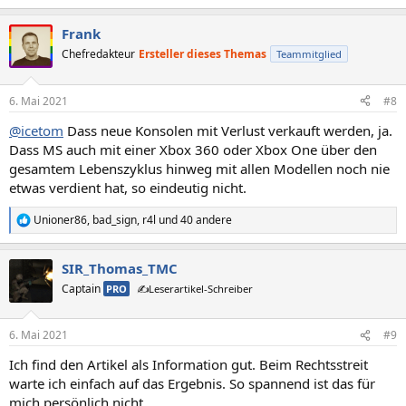
e
a
Frank
k
t
Chefredakteur
Ersteller dieses Themas
Teammitglied
i
o
n
6. Mai 2021
#8
e
n
@icetom
Dass neue Konsolen mit Verlust verkauft werden, ja.
:
Dass MS auch mit einer Xbox 360 oder Xbox One über den
gesamtem Lebenszyklus hinweg mit allen Modellen noch nie
etwas verdient hat, so eindeutig nicht.
Unioner86
,
bad_sign
,
r4l
und 40 andere
R
e
a
SIR_Thomas_TMC
k
t
Captain
PRO
✍️Leserartikel-Schreiber
i
o
n
6. Mai 2021
#9
e
n
Ich find den Artikel als Information gut. Beim Rechtsstreit
:
warte ich einfach auf das Ergebnis. So spannend ist das für
mich persönlich nicht.