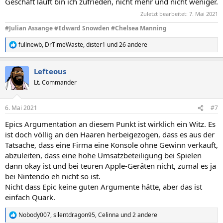
Geschäft läuft bin ich zufrieden, nicht mehr und nicht weniger.
Zuletzt bearbeitet:
7. Mai 2021
#Julian Assange #Edward Snowden #Chelsea Manning
fullnewb
,
DrTimeWaste
,
dister1
und 26 andere
R
e
a
Lefteous
k
t
Lt. Commander
i
o
n
6. Mai 2021
#7
e
n
Epics Argumentation an diesem Punkt ist wirklich ein Witz. Es
:
ist doch völlig an den Haaren herbeigezogen, dass es aus der
Tatsache, dass eine Firma eine Konsole ohne Gewinn verkauft,
abzuleiten, dass eine hohe Umsatzbeteiligung bei Spielen
dann okay ist und bei teuren Apple-Geräten nicht, zumal es ja
bei Nintendo eh nicht so ist.
Nicht dass Epic keine guten Argumente hätte, aber das ist
einfach Quark.
Nobody007
,
silentdragon95
,
Celinna
und 2 andere
R