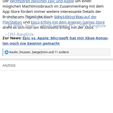
Der
Rechtsstreit zwischen Epic und Apple
um einen
Regeln
möglichen Machtmissbrauch im Zusammenhang mit dem
App Store fördert immer weitere interessante Details der
Branche ans Tageslicht. Nach
Sonys Cross Play auf der
Podcast
RAMageddon
RTX 5000 „Deals“
PlayStation
und
Epics Erfolg mit dem eigenen Games Store
RX 9000 „Deals“
Ideale Gaming-PCs
GPU-Rangliste
dreht es sich nun um Microsofts Erfolg mit der Xbox.
CPU-Rangliste
Zur News:
Epic vs. Apple: Microsoft hat mit Xbox-Kon­so­
len noch nie Gewinn gemacht
Kaulin
,
linuxxer
,
[wege]mini
und 11 andere
R
e
a
k
t
i
o
n
e
n
: