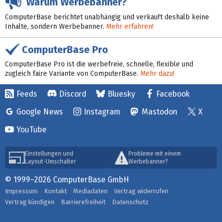
Warum Werbebanner?
ComputerBase berichtet unabhängig und verkauft deshalb keine
Inhalte, sondern Werbebanner.
Mehr erfahren!
ComputerBase Pro
ComputerBase Pro ist die werbefreie, schnelle, flexible und
zugleich faire Variante von ComputerBase.
Mehr dazu!
Feeds
Discord
Bluesky
Facebook
Google News
Instagram
Mastodon
X
YouTube
Einstellungen und
Probleme mit einem
Layout-Umschalter
Werbebanner?
© 1999–2026 ComputerBase GmbH
Impressum
Kontakt
Mediadaten
Vertrag widerrufen
Vertrag kündigen
Barrierefreiheit
Datenschutz