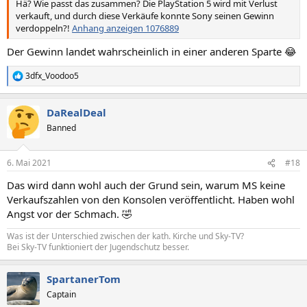
Hä? Wie passt das zusammen? Die PlayStation 5 wird mit Verlust
verkauft, und durch diese Verkäufe konnte Sony seinen Gewinn
verdoppeln?!
Anhang anzeigen 1076889
Der Gewinn landet wahrscheinlich in einer anderen Sparte 😂
3dfx_Voodoo5
R
e
a
DaRealDeal
k
t
Banned
i
o
n
6. Mai 2021
#18
e
n
Das wird dann wohl auch der Grund sein, warum MS keine
:
Verkaufszahlen von den Konsolen veröffentlicht. Haben wohl
Angst vor der Schmach. 🤣
Was ist der Unterschied zwischen der kath. Kirche und Sky-TV?
Bei Sky-TV funktioniert der Jugendschutz besser.
SpartanerTom
Captain