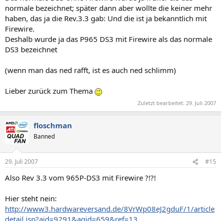
normale bezeichnet; später dann aber wollte die keiner mehr
haben, das ja die Rev.3.3 gab: Und die ist ja bekanntlich mit
Firewire.
Deshalb wurde ja das P965 DS3 mit Firewire als das normale
DS3 bezeichnet
(wenn man das ned rafft, ist es auch ned schlimm)
Lieber zurück zum Thema
Zuletzt bearbeitet:
29. Juli 2007
floschman
Banned
29. Juli 2007
#15
Also Rev 3.3 vom 965P-DS3 mit Firewire ?!?!
Hier steht nein:
http://www3.hardwareversand.de/8VrWp08eJ2gduF/1/article
detail.jsp?aid=9291&agid=659&ref=13