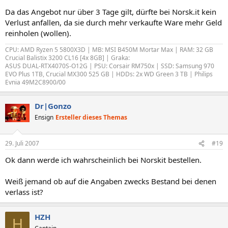
Da das Angebot nur über 3 Tage gilt, dürfte bei Norsk.it kein
Verlust anfallen, da sie durch mehr verkaufte Ware mehr Geld
reinholen (wollen).
CPU: AMD Ryzen 5 5800X3D | MB: MSI B450M Mortar Max | RAM: 32 GB
Crucial Balistix 3200 CL16 [4x 8GB] | Graka:
ASUS DUAL-RTX4070S-O12G | PSU: Corsair RM750x | SSD: Samsung 970
EVO Plus 1TB, Crucial MX300 525 GB | HDDs: 2x WD Green 3 TB |
Philips
Evnia 49M2C8900/00
Dr|Gonzo
Ensign
Ersteller dieses Themas
29. Juli 2007
#19
Ok dann werde ich wahrscheinlich bei Norskit bestellen.
Weiß jemand ob auf die Angaben zwecks Bestand bei denen
verlass ist?
HZH
H