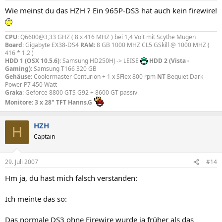
Wie meinst du das HZH ? Ein 965P-DS3 hat auch kein firewire!
CPU
: Q6600@3,33 GHZ ( 8 x 416 MHZ ) bei 1,4 Volt mit Scythe Mugen
Board
: Gigabyte EX38-DS4
RAM
: 8 GB 1000 MHZ CL5 GSkill @ 1000 MHZ (
416 * 1.2 )
HDD 1 (OSX 10.5.6)
: Samsung HD250HJ -> LEISE
HDD 2 (Vista -
Gaming)
: Samsung T166 320 GB
Gehäuse
: Coolermaster Centurion + 1 x SFlex 800 rpm
NT
Bequiet Dark
Power P7 450 Watt
Graka
: Geforce 8800 GTS G92 + 8600 GT passiv
Monitore: 3 x 28" TFT Hanns.G
HZH
H
Captain
29. Juli 2007
#14
Hm ja, du hast mich falsch verstanden:
Ich meinte das so:
Das normale DS3 ohne Firewire wurde ja früher als das