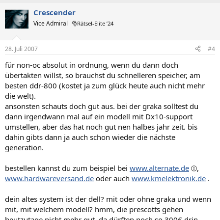
Crescender
Vice Admiral
🎅Rätsel-Elite ’24
28. Juli 2007
#4
für non-oc absolut in ordnung, wenn du dann doch
übertakten willst, so brauchst du schnelleren speicher, am
besten ddr-800 (kostet ja zum glück heute auch nicht mehr
die welt).
ansonsten schauts doch gut aus. bei der graka solltest du
dann irgendwann mal auf ein modell mit Dx10-support
umstellen, aber das hat noch gut nen halbes jahr zeit. bis
dahin gibts dann ja auch schon wieder die nächste
generation.
bestellen kannst du zum beispiel bei
www.alternate.de
,
www.hardwareversand.de
oder auch
www.kmelektronik.de
.
dein altes system ist der dell? mit oder ohne graka und wenn
mit, mit welchem modell? hmm, die prescotts gehen
heutzutage nicht mehr gut, da dürften noch so 300€ drin