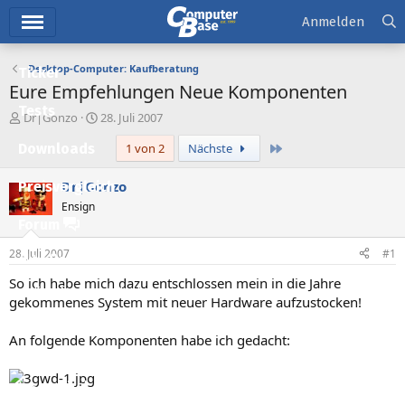
Hauptmenü
Anmelden
Desktop-Computer: Kaufberatung
Ticker
Eure Empfehlungen Neue Komponenten
Tests
E
E
Dr|Gonzo
28. Juli 2007
r
r
Letzte
Downloads
1 von 2
Nächste
s
s
t
t
e
e
Dr|Gonzo
Preisvergleich
l
l
Ensign
l
l
Forum
e
t
r
a
28. Juli 2007
#1
Aktuelles
m
So ich habe mich dazu entschlossen mein in die Jahre
Empfohlene Inhalte
gekommenes System mit neuer Hardware aufzustocken!
Neue Beiträge
An folgende Komponenten habe ich gedacht:
Neueste Aktivitäten
Leserartikel