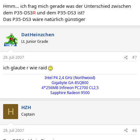
Hmm... ich frag mich gerade was der Unterschied zwischen
dem P35-DS3
R
und dem P35-DS3 ist?
Das P35-DS3 wäre natürlich günstiger
DatHeinzchen
Lt. Junior Grade
28. Juli 2007
#7
ich glaube r wie raid
Intel P4 2,4 GHz (Northwood)​
Gigabyte GA-8SQ800​
4*256MB Infineon PC2700 CL2,5​
Sapphire Radeon 9500​
HZH
H
Captain
28. Juli 2007
#8