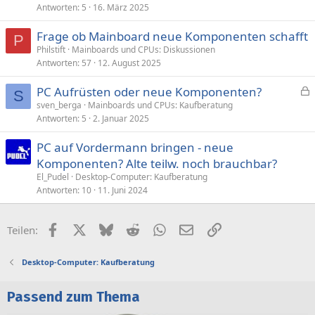
Antworten
5
16. März 2025
Frage ob Mainboard neue Komponenten schafft
P
Philstift
Mainboards und CPUs: Diskussionen
Antworten
57
12. August 2025
PC Aufrüsten oder neue Komponenten?
S
e
sven_berga
Mainboards und CPUs: Kaufberatung
Antworten
5
2. Januar 2025
s
p
PC auf Vordermann bringen - neue
e
Komponenten? Alte teilw. noch brauchbar?
r
El_Pudel
Desktop-Computer: Kaufberatung
r
Antworten
10
11. Juni 2024
t
Facebook
X (Twitter)
Bluesky
Reddit
WhatsApp
E-Mail
Link
Teilen:
Desktop-Computer: Kaufberatung
Passend zum Thema