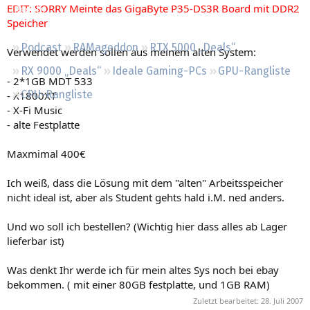
EDIT: SORRY Meinte das GigaByte P35-DS3R Board mit DDR2
Regeln
Speicher
Podcast
RAMageddon
RTX 5000 „Deals“
Verwendet werden sollen aus meinem alten System:
RX 9000 „Deals“
Ideale Gaming-PCs
GPU-Rangliste
- 2*1GB MDT 533
CPU-Rangliste
- X1800XT
- X-Fi Music
- alte Festplatte
Maxmimal 400€
Ich weiß, dass die Lösung mit dem "alten" Arbeitsspeicher
nicht ideal ist, aber als Student gehts hald i.M. ned anders.
Und wo soll ich bestellen? (Wichtig hier dass alles ab Lager
lieferbar ist)
Was denkt Ihr werde ich für mein altes Sys noch bei ebay
bekommen. ( mit einer 80GB festplatte, und 1GB RAM)
Zuletzt bearbeitet:
28. Juli 2007