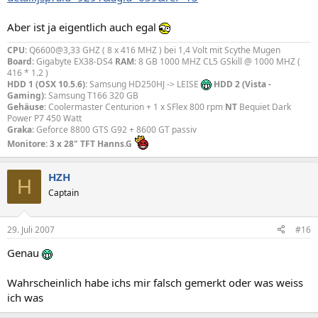
Aber ist ja eigentlich auch egal
CPU
: Q6600@3,33 GHZ ( 8 x 416 MHZ ) bei 1,4 Volt mit Scythe Mugen
Board
: Gigabyte EX38-DS4
RAM
: 8 GB 1000 MHZ CL5 GSkill @ 1000 MHZ (
416 * 1.2 )
HDD 1 (OSX 10.5.6)
: Samsung HD250HJ -> LEISE
HDD 2 (Vista -
Gaming)
: Samsung T166 320 GB
Gehäuse
: Coolermaster Centurion + 1 x SFlex 800 rpm
NT
Bequiet Dark
Power P7 450 Watt
Graka
: Geforce 8800 GTS G92 + 8600 GT passiv
Monitore: 3 x 28" TFT Hanns.G
HZH
H
Captain
29. Juli 2007
#16
Genau
Wahrscheinlich habe ichs mir falsch gemerkt oder was weiss
ich was