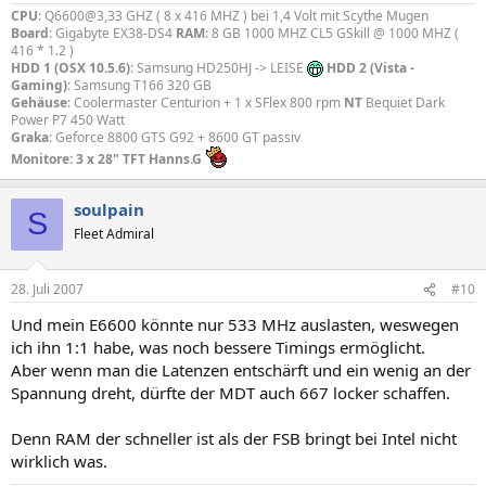
CPU
: Q6600@3,33 GHZ ( 8 x 416 MHZ ) bei 1,4 Volt mit Scythe Mugen
Board
: Gigabyte EX38-DS4
RAM
: 8 GB 1000 MHZ CL5 GSkill @ 1000 MHZ (
416 * 1.2 )
HDD 1 (OSX 10.5.6)
: Samsung HD250HJ -> LEISE
HDD 2 (Vista -
Gaming)
: Samsung T166 320 GB
Gehäuse
: Coolermaster Centurion + 1 x SFlex 800 rpm
NT
Bequiet Dark
Power P7 450 Watt
Graka
: Geforce 8800 GTS G92 + 8600 GT passiv
Monitore: 3 x 28" TFT Hanns.G
soulpain
S
Fleet Admiral
28. Juli 2007
#10
Und mein E6600 könnte nur 533 MHz auslasten, weswegen
ich ihn 1:1 habe, was noch bessere Timings ermöglicht.
Aber wenn man die Latenzen entschärft und ein wenig an der
Spannung dreht, dürfte der MDT auch 667 locker schaffen.
Denn RAM der schneller ist als der FSB bringt bei Intel nicht
wirklich was.