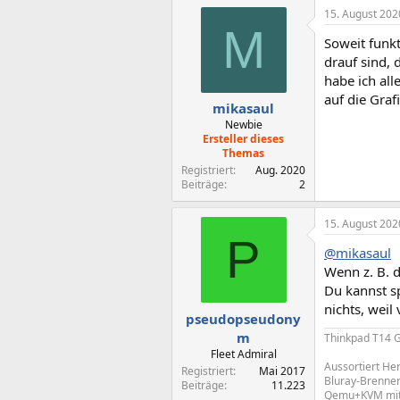
15. August 202
M
Soweit funkt
drauf sind, 
habe ich all
auf die Graf
mikasaul
Newbie
Ersteller dieses
Themas
Registriert
Aug. 2020
Beiträge
2
15. August 202
P
@mikasaul
Wenn z. B. d
Du kannst s
nichts, weil
pseudopseudony
m
Thinkpad T14 
Fleet Admiral
Aussortiert He
Registriert
Mai 2017
Bluray-Brenne
Beiträge
11.223
Qemu+KVM mit 