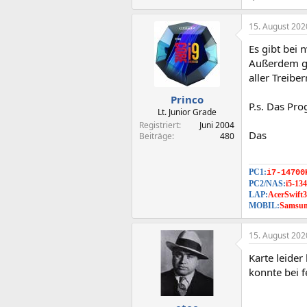
15. August 202
Es gibt bei n
Außerdem gi
aller Treibe
Princo
P.s. Das Pro
Lt. Junior Grade
Registriert
Juni 2004
Das
Beiträge
480
PC1:
i7-14700
PC2/NAS:
i5-1
LAP:
AcerSwift
MOBIL:
Samsun
15. August 202
Karte leider
konnte bei f