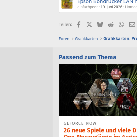
Epson Bondrucker LAN 
einfachpeer
19. Juni 2026
Homeof
Facebook
X (Twitter)
Bluesky
Reddit
What
Teilen:
Foren
Grafikkarten
Grafikkarten: Pr
Passend zum Thema
GEFORCE NOW
26 neue Spiele und viele 