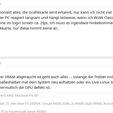
0
ioniert alles, die Grafikkarte wird erkannt, nur kann ich nicht viel
der PC reagiert langsam und hängt teilweise, wenn ich WoW Classic
eine im login screen ca. 2fps, ich muss es irgendwie hinbekomme
ikkarte, nur diese nimmt keine an..
0
er VRAM abgeraucht ist geht auch alles ... solange die Treiber nic
paßeshalber mal dein System neu aufsetzen oder ein Live-Linux b
 vermutlich die GPU defekt ist.
Gen3 AMD, Macbook Pro M1
rbst 25: Intel Xeon E5-2650V4, Corsair 64GB DDR4, 2x RX480 (8GB VRAM), Asroc
r
PCIe Passthrough (beide RX480)