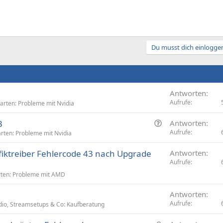
Du musst dich einloggen
Antworten
Aufrufe
karten: Probleme mit Nvidia
F
3
Antworten
r
Aufrufe
arten: Probleme mit Nvidia
a
iktreiber Fehlercode 43 nach Upgrade
Antworten
g
Aufrufe
e
rten: Probleme mit AMD
Antworten
Aufrufe
io, Streamsetups & Co: Kaufberatung