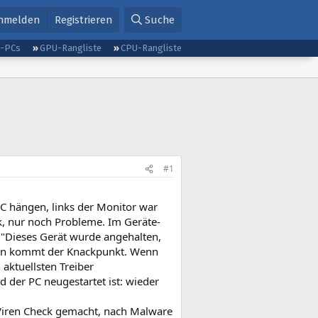
nmelden
Registrieren
Suche
g-PCs
GPU-Rangliste
CPU-Rangliste
#1
PC hängen, links der Monitor war
k, nur noch Probleme. Im Geräte-
:"Dieses Gerät wurde angehalten,
t, nun kommt der Knackpunkt. Wenn
aktuellsten Treiber
ld der PC neugestartet ist: wieder
 Viren Check gemacht, nach Malware