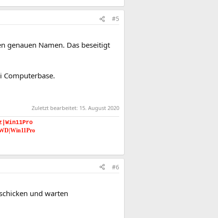
#5
en genauen Namen. Das beseitigt
bei Computerbase.
Zuletzt bearbeitet:
15. August 2020
z|Win11Pro
 WD|Win11Pro
#6
nschicken und warten