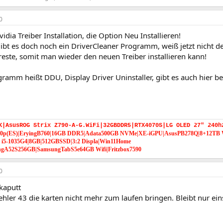
0
vidia Treiber Installation, die Option Neu Installieren!
bt es doch noch ein DriverCleaner Programm, weiß jetzt nicht d
rreste, somit man wieder den neuen Treiber installieren kann!
gramm heißt DDU, Display Driver Uninstaller, gibt es auch hier 
K|AsusROG Strix Z790-A-G.WiFi|32GBDDR5|RTX4070S|LG OLED 27" 240h
340p(ES)|EryingB760|16GB DDR5|Adata500GB NVMe|XE-iGPU|AsusPB278Q|8+12TB
3 i5-1035G4|8GB|512GBSSD|3:2 Displa|Win11Home
gA52S256GB|SamsungTabS5e64GB Wifi|Fritzbox7590
0
 kaputt
ehler 43 die karten nicht mehr zum laufen bringen. Bleibt nur ei