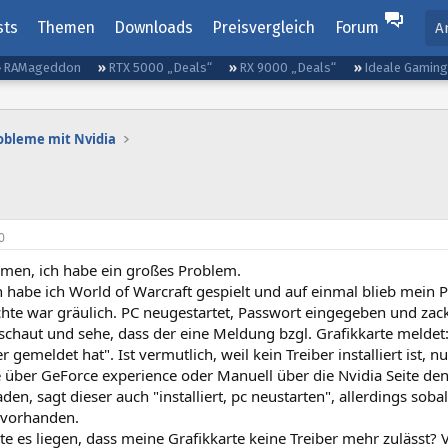
sts
Themen
Downloads
Preisvergleich
Forum
A
RAMageddon
RTX 5000 „Deals“
RX 9000 „Deals“
Ideale Gamin
obleme mit Nvidia
0
men, ich habe ein großes Problem.
 habe ich World of Warcraft gespielt und auf einmal blieb mein 
echte war gräulich. PC neugestartet, Passwort eingegeben und zac
chaut und sehe, dass der eine Meldung bzgl. Grafikkarte meldet
er gemeldet hat". Ist vermutlich, weil kein Treiber installiert is
 über GeForce experience oder Manuell über die Nvidia Seite den 
den, sagt dieser auch "installiert, pc neustarten", allerdings soba
r vorhanden.
e es liegen, dass meine Grafikkarte keine Treiber mehr zulässt?