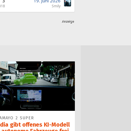
3
19. Juni 2026
318
Smily
AMAYO 2 SUPER
dia gibt offenes KI-Modell