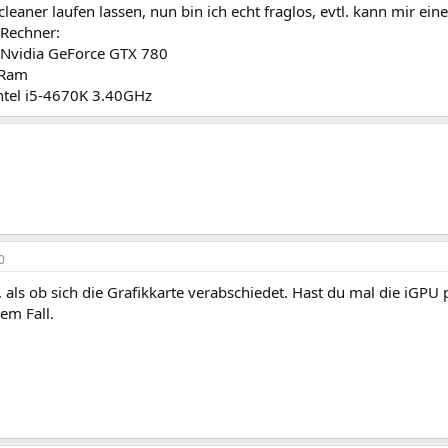
cleaner laufen lassen, nun bin ich echt fraglos, evtl. kann mir ein
 Rechner:
: Nvidia GeForce GTX 780
 Ram
intel i5-4670K 3.40GHz
0
, als ob sich die Grafikkarte verabschiedet. Hast du mal die iGPU 
em Fall.