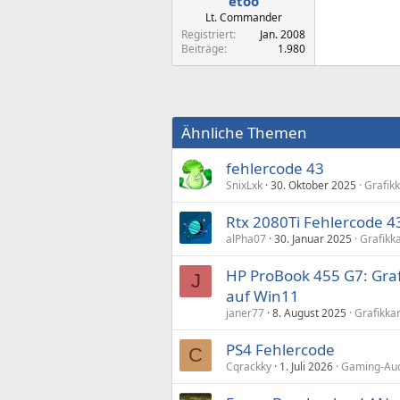
etoo
Lt. Commander
Registriert
Jan. 2008
Beiträge
1.980
Ähnliche Themen
fehlercode 43
SnixLxk
30. Oktober 2025
Grafik
Rtx 2080Ti Fehlercode 4
alPha07
30. Januar 2025
Grafikk
HP ProBook 455 G7: Graf
J
auf Win11
janer77
8. August 2025
Grafikka
PS4 Fehlercode
C
Cqrackky
1. Juli 2026
Gaming-Aud