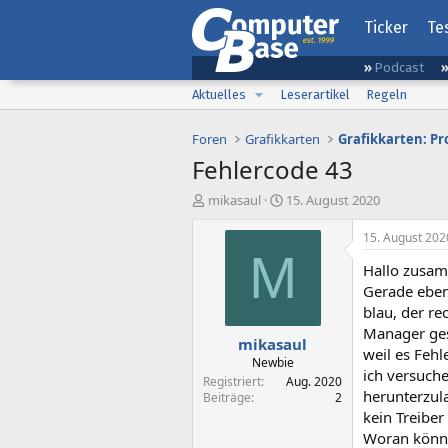
Ticker
Te
Podcast
Aktuelles
Leserartikel
Regeln
Foren
Grafikkarten
Grafikkarten: Pr
Fehlercode 43
E
E
mikasaul
15. August 2020
r
r
s
s
15. August 202
t
t
M
Hallo zusam
e
e
l
l
Gerade eben
l
l
blau, der r
e
t
Manager ges
mikasaul
r
a
weil es Fehl
m
Newbie
ich versuche
Registriert
Aug. 2020
herunterzula
Beiträge
2
kein Treibe
Woran könnt