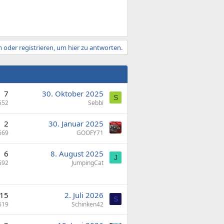
 oder registrieren, um hier zu antworten.
7
30. Oktober 2025
S
552
Sebbi
2
30. Januar 2025
669
GOOFY71
6
8. August 2025
J
692
JumpingCat
15
2. Juli 2026
S
619
Schinken42