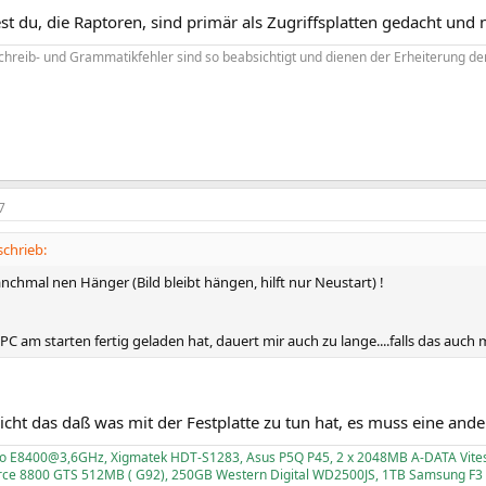
t du, die Raptoren, sind primär als Zugriffsplatten gedacht und n
chreib- und Grammatikfehler sind so beabsichtigt und dienen der Erheiterung der
7
schrieb:
chmal nen Hänger (Bild bleibt hängen, hilft nur Neustart) !
PC am starten fertig geladen hat, dauert mir auch zu lange....falls das auch
icht das daß was mit der Festplatte zu tun hat, es muss eine and
Duo E8400@3,6GHz, Xigmatek HDT-S1283, Asus P5Q P45, 2 x 2048MB A-DATA Vit
rce 8800 GTS 512MB ( G92), 250GB Western Digital WD2500JS, 1TB Samsung F3 