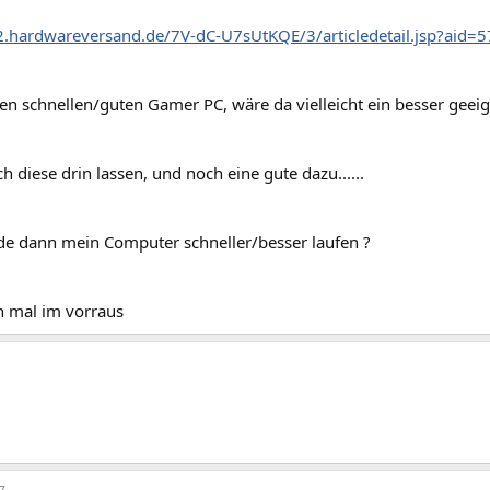
.hardwareversand.de/7V-dC-U7sUtKQE/3/articledetail.jsp?aid
en schnellen/guten Gamer PC, wäre da vielleicht ein besser geeig
h diese drin lassen, und noch eine gute dazu......
e dann mein Computer schneller/besser laufen ?
 mal im vorraus