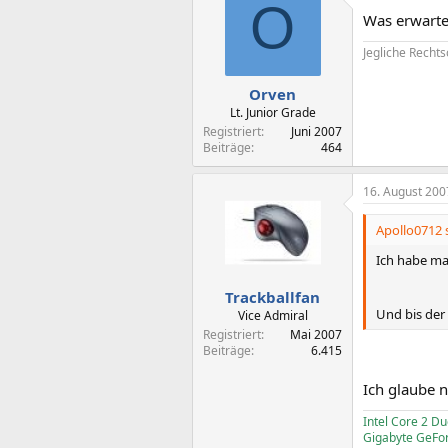
O
Was erwartes
Jegliche Rechts
Orven
Lt. Junior Grade
Registriert
Juni 2007
Beiträge
464
16. August 200
Apollo0712 
Ich habe man
Trackballfan
Und bis der 
Vice Admiral
Registriert
Mai 2007
Beiträge
6.415
Ich glaube n
Intel Core 2 
Gigabyte GeFo