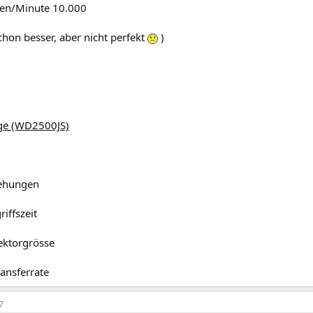
n/Minute 10.000
hon besser, aber nicht perfekt
)
ige (WD2500JS)
B
ehungen
iffszeit
ektorgrösse
ansferrate
7