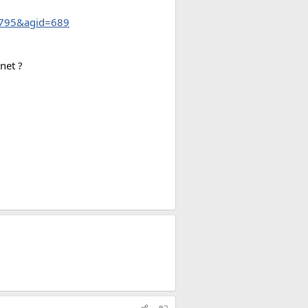
=5795&agid=689
net ?