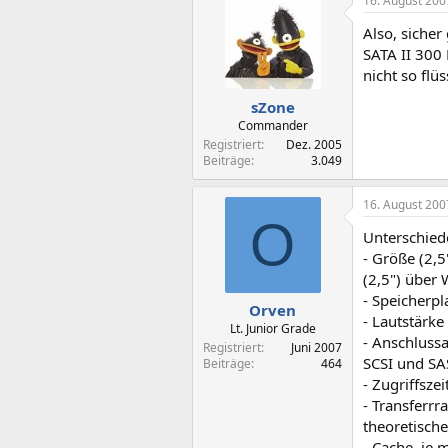
16. August 200
Also, sicher
SATA II 300
nicht so flüs
sZone
Commander
Registriert
Dez. 2005
Beiträge
3.049
16. August 200
O
Unterschiede
- Größe (2,5
(2,5") über 
- Speicherpl
Orven
- Lautstärke
Lt. Junior Grade
- Anschlussa
Registriert
Juni 2007
SCSI und SA
Beiträge
464
- Zugriffszei
- Transferrr
theoretisch
- Cache, je 