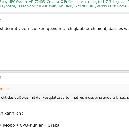
ony NEC Optiarc AD-7240S, Creative X-Fi Xtreme Music, Logitech Z-3, Logitech,
 Keyboard, Seasonic S12 II 430 Watt, 24" BenQ G2420 HDBL, Windows XP Home 
7
t definitiv zum zocken geeignet. Ich glaub auch nicht, dass es was
7
rieb:
nicht das daß was mit der Festplatte zu tun hat, es muss eine andere Ursach
n kann ich :
+ Mobo + CPU-Kühler + Graka