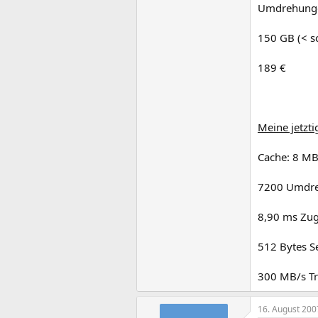
Umdrehunge
150 GB (< sc
189 €
Meine jetzt
Cache: 8 M
7200 Umdr
8,90 ms Zugr
512 Bytes S
300 MB/s Tr
16. August 200