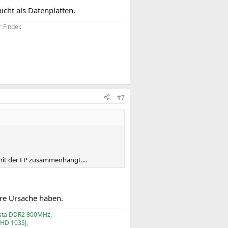
icht als Datenplatten.
 Finder.
#7
 mit der FP zusammenhängt....
ere Ursache haben.
esta DDR2 800MHz,
HD 103SJ,