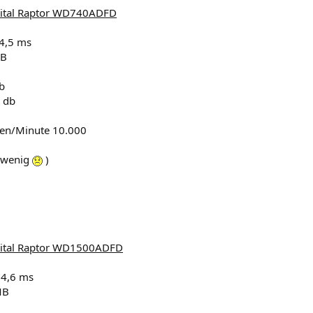
gital Raptor WD740ADFD
 4,5 ms
MB
b
0 db
n/Minute 10.000
 wenig
)
gital Raptor WD1500ADFD
: 4,6 ms
MB