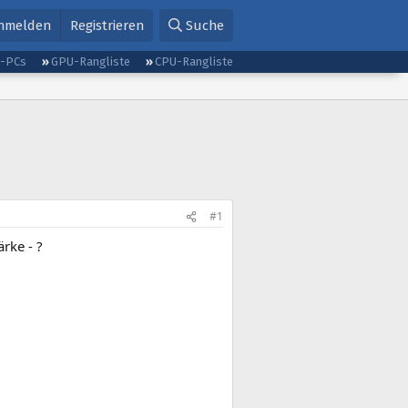
nmelden
Registrieren
Suche
g-PCs
GPU-Rangliste
CPU-Rangliste
#1
rke - ?