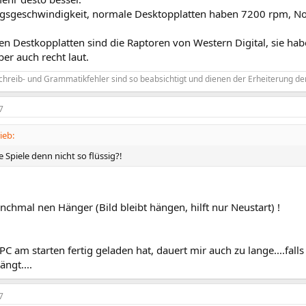
sgeschwindigkeit, normale Desktopplatten haben 7200 rpm, N
en Destkopplatten sind die Raptoren von Western Digital, sie habe
ber auch recht laut.
chreib- und Grammatikfehler sind so beabsichtigt und dienen der Erheiterung der
7
ieb:
 Spiele denn nicht so flüssig?!
chmal nen Hänger (Bild bleibt hängen, hilft nur Neustart) !
PC am starten fertig geladen hat, dauert mir auch zu lange....fall
ngt....
7