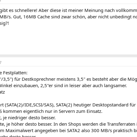
7
 gibt es schnellere! Aber diese ist meiner Meinung nach vollkom
 MB/s. Gut, 16MB Cache sind zwar schön, aber nicht unbedingt n
sig?!
7
 Festplatten:
"/3,5") für Destkoprechner meistens 3,5" es besteht aber die Mög
Winkel einzubauen, 2,5"er sind in leiser aber auch langsamer.
atz
rt (SATA(2)/IDE,SCSI/SAS), SATA(2) heutiger Desktopstandard für F
S kommen eigentlich nur in Servern zum Einsatz.
t, je niedriger desto besser.
ate, je höher desto besser. In den Shops werden die Transferraten
em Maximalwert angegeben bei SATA2 also 300 MB/s praktisch b
mehr desto besser.