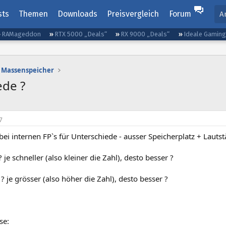
sts
Themen
Downloads
Preisvergleich
Forum
A
RAMageddon
RTX 5000 „Deals“
RX 9000 „Deals“
Ideale Gamin
Massenspeicher
ede ?
7
bei internen FP`s für Unterschiede - ausser Speicherplatz + Lautstä
? je schneller (also kleiner die Zahl), desto besser ?
 ? je grösser (also höher die Zahl), desto besser ?
se: