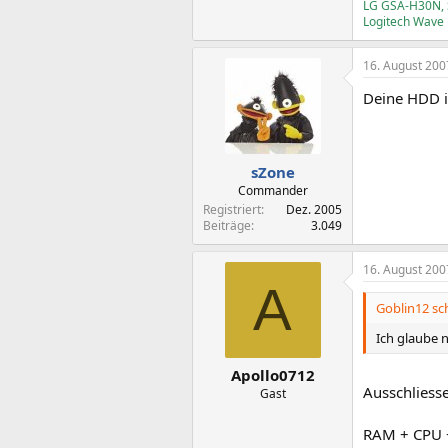
LG GSA-H30N, S
Logitech Wave
16. August 200
Deine HDD is
sZone
Commander
Registriert
Dez. 2005
Beiträge
3.049
16. August 200
A
Goblin12 sch
Ich glaube 
Apollo0712
Ausschliesse
Gast
RAM + CPU 