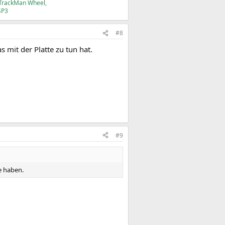
 TrackMan Wheel,
SP3
#8
 mit der Platte zu tun hat.
#9
e haben.