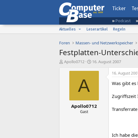
Ticker
Te
Podcast
Aktuelles
Leserartikel
Regeln
Foren
Massen- und Netzwerkspeicher
Festplatten-Unterschi
E
E
Apollo0712
16. August 2007
r
r
s
s
16. August 200
t
t
A
Was gibt es 
e
e
l
l
l
l
Zugriffszeit 
e
t
Apollo0712
r
a
Transferrate
m
Gast
Ich habe die