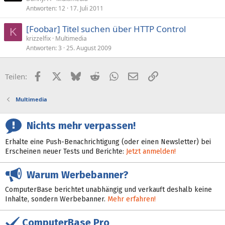
Antworten
12
17. Juli 2011
[Foobar] Titel suchen über HTTP Control
K
krizzelfix
Multimedia
Antworten
3
25. August 2009
Facebook
X (Twitter)
Bluesky
Reddit
WhatsApp
E-Mail
Link
Teilen:
Multimedia
Nichts mehr verpassen!
Erhalte eine Push-Benachrichtigung (oder einen Newsletter) bei
Erscheinen neuer Tests und Berichte:
Jetzt anmelden!
Warum Werbebanner?
ComputerBase berichtet unabhängig und verkauft deshalb keine
Inhalte, sondern Werbebanner.
Mehr erfahren!
ComputerBase Pro