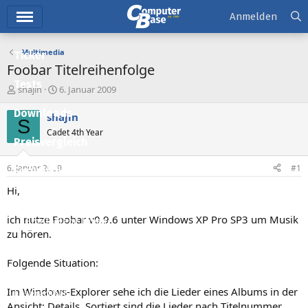
Hauptmenü
Anmelden
Multimedia
Ticker
Foobar Titelreihenfolge
Tests
E
E
shajin
6. Januar 2009
r
r
Downloads
s
s
shajin
S
t
t
Cadet 4th Year
e
e
Preisvergleich
l
l
l
l
6. Januar 2009
#1
Forum
e
t
r
a
Hi,
Aktuelles
m
ich nutze Foobar v0.9.6 unter Windows XP Pro SP3 um Musik
Empfohlene Inhalte
zu hören.
Neue Beiträge
Folgende Situation:
Neueste Aktivitäten
Im Windows-Explorer sehe ich die Lieder eines Albums in der
Leserartikel
Ansicht: Details. Sortiert sind die Lieder nach Titelnummer