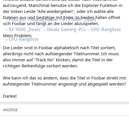
Regeln
aufsteigend. Manchmal benutze ich die Explorer-Funktion in
der linken Leiste "Alle wiedergeben", oder ich wähle alle
Dateien aus und bestätige mit Enter. In beiden Fällen öffnet
Podcast
RAMageddon
RTX 5000 „Deals“
sich Foobar und fängt an die Lieder abzuspielen.
RX 9000 „Deals“
Ideale Gaming-PCs
GPU-Rangliste
Mein Problem:
CPU-Rangliste
Die Lieder sind in Foobar alphabetisch nach Titel sortiert,
allerdings nicht nach aufsteigender Titelnummer. Ich muss
also immer auf "Track No" klicken, damit die Titel in der
richtigen Reihenfolge sortiert werden.
Wie kann ich das so ändern, dass die Titel in Foobar direkt mit
aufsteigender Titelnummer angezeigt und abgespielt werden?
Danke!