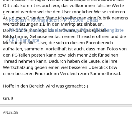
Regeln
Oftmals kommt es auch vor, das vollkommen falsche Werte
genannt werden welche den User möglicher Weise irritieren.
Aus diesen Gründen fände ich sollte man eine Rubrik namens
Podcast
RAMageddon
RTX 5000 „Deals“
Wertschätzungen z.B in den Marktplatz einbauen.
Dort könnte man egal ob Hardware, Eingabegeräte,
RX 9000 „Deals“
Ideale Gaming-PCs
GPU-Rangliste
Bildschirme, Gehäuse einfach einen Thread eröffnen und die
CPU-Rangliste
Meinungen aller User, die sich in diesem Forenbereich
aufhalten, sammeln. Vorteilhaft ist auch, dass man Fotos von
den PC-Teilen posten kann bzw. sich mehr Zeit für seinen
Thread nehmen kann. Dadurch haben die Leute, die ihre
Wertschätzung geben einen viel besseren Überblick bzw
einen besseren Eindruck im Vergleich zum Sammelthread.
Hoffe in den Bereich wird was gemacht ;-)
Gruß