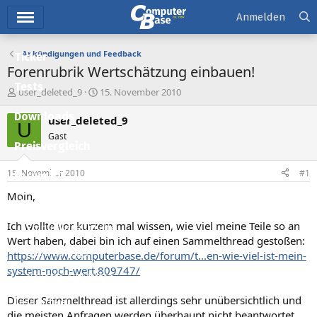
Hauptmenü
Anmelden
Ankündigungen und Feedback
Ticker
Forenrubrik Wertschätzung einbauen!
Tests
E
E
user_deleted_9
15. November 2010
r
r
Downloads
s
s
user_deleted_9
U
t
t
Gast
e
e
Preisvergleich
l
l
l
l
15. November 2010
#1
Forum
e
t
r
a
Moin,
Aktuelles
m
Ich wollte vor kurzem mal wissen, wie viel meine Teile so an
Empfohlene Inhalte
Wert haben, dabei bin ich auf einen Sammelthread gestoßen:
Neue Beiträge
https://www.computerbase.de/forum/t...en-wie-viel-ist-mein-
system-noch-wert.809747/
Neueste Aktivitäten
Dieser Sammelthread ist allerdings sehr unübersichtlich und
Leserartikel
die meisten Anfragen werden überhaupt nicht beantwortet.