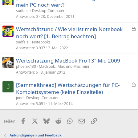
e
mein PC noch wert?
s
sudfaisl
Desktop-Computer
p
Antworten
0
28. Dezember 2011
e
Wertschätzung / Wie viel ist mein Notebook
r
e
noch wert? [1. Beitrag beachten]
r
s
t
sudfaisl
Notebooks
p
Antworten
3.937
2. Mai 2022
e
Wertschätzung MacBook Pro 13" Mid 2009
r
phoenix430
MacBook, iMac und Mac mini
r
Antworten
6
8. Januar 2012
t
[Sammelthread] Wertschätzungen für PC-
J
e
Komplettsysteme (keine Einzelteile)
s
jodd
Desktop-Computer
p
Antworten
5.051
11. März 2014
e
r
Facebook
X (Twitter)
Bluesky
Reddit
WhatsApp
E-Mail
Link
Teilen:
r
t
Ankündigungen und Feedback