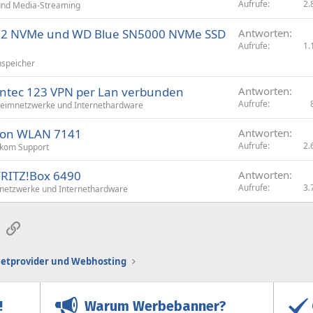
Aufrufe
2.
und Media-Streaming
M.2 NVMe und WD Blue SN5000 NVMe SSD
Antworten
Aufrufe
1.
speicher
Bintec 123 VPN per Lan verbunden
Antworten
Aufrufe
eimnetzwerke und Internethardware
 Fon WLAN 7141
Antworten
Aufrufe
2.
ekom Support
FRITZ!Box 6490
Antworten
Aufrufe
3.
netzwerke und Internethardware
sApp
E-Mail
Link
netprovider und Webhosting
Warum Werbebanner?
!