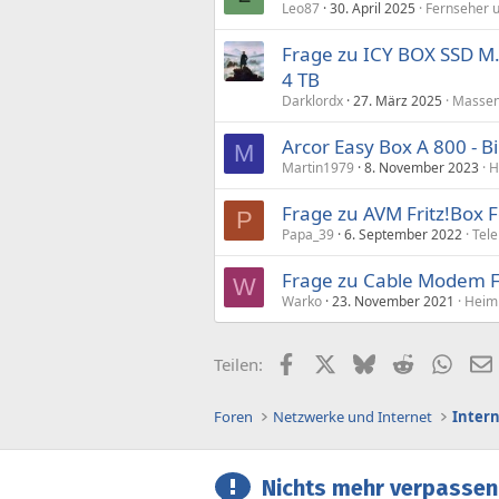
Leo87
30. April 2025
Fernseher 
Frage zu ICY BOX SSD 
4 TB
Darklordx
27. März 2025
Massen
Arcor Easy Box A 800 - 
M
Martin1979
8. November 2023
H
Frage zu AVM Fritz!Box
P
Papa_39
6. September 2022
Tel
Frage zu Cable Modem 
W
Warko
23. November 2021
Heim
Facebook
X (Twitter)
Bluesky
Reddit
What
Teilen:
Foren
Netzwerke und Internet
Inter
Nichts mehr verpassen