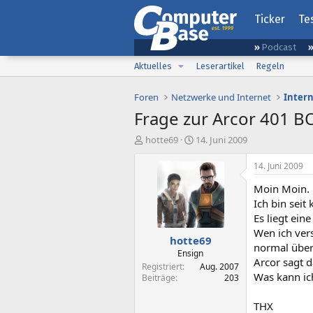
Ticker
Te
Podcast
Aktuelles
Leserartikel
Regeln
Foren
Netzwerke und Internet
Inter
Frage zur Arcor 401 B
E
E
hotte69
14. Juni 2009
r
r
s
s
14. Juni 2009
t
t
Moin Moin.
e
e
l
l
Ich bin sei
l
l
Es liegt eine
e
t
Wen ich vers
hotte69
r
a
normal übers
m
Ensign
Arcor sagt d
Registriert
Aug. 2007
Was kann ich
Beiträge
203
THX