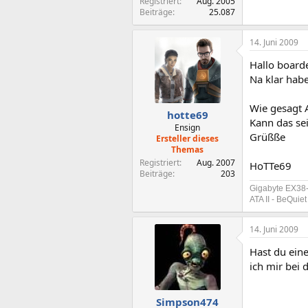
Registriert
Aug. 2005
Beiträge
25.087
14. Juni 2009
Hallo board
Na klar habe
Wie gesagt A
hotte69
Kann das sei
Ensign
Grüßße
Ersteller dieses
Themas
Registriert
Aug. 2007
HoTTe69
Beiträge
203
Gigabyte EX38
ATA II - BeQui
14. Juni 2009
Hast du eine
ich mir bei d
Simpson474