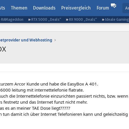
sts
Themen
Downloads
Preisvergleich
Forum
A
RAMageddon
RTX 5000 „Deals“
RX 9000 „Deals“
Ideale Gamin
netprovider und Webhosting
OX
t kurzem Arcor Kunde und habe die EasyBox A 401.
 6000 leitung mit internettelefonie flatrate.
uch die Internettelefonie einzurichten passiert nichts, bzw. wenn i
 festnetz und das Internet funzt nicht mehr.
as es an meiner TAE Dose liegt?????
 tun damit ich über Internet Telefonieren kann und geleichzeitig 