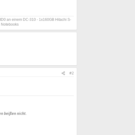
D0 an einem DC-310 - 1x160GB Hitachi S-
s Notebooks
#2
en beißen nicht.