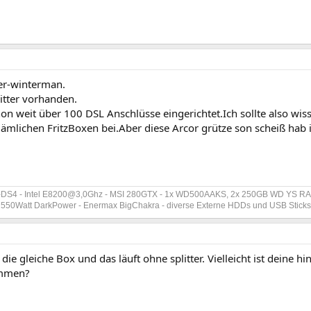
er-winterman.
litter vorhanden.
on weit über 100 DSL Anschlüsse eingerichtet.Ich sollte also wis
ämlichen FritzBoxen bei.Aber diese Arcor grütze son scheiß hab 
-DS4 - Intel E8200@3,0Ghz - MSI 280GTX - 1x WD500AAKS, 2x 250GB WD YS RAI
et 550Watt DarkPower - Enermax BigChakra - diverse Externe HDDs und USB Stick
 die gleiche Box und das läuft ohne splitter. Vielleicht ist deine hi
ommen?