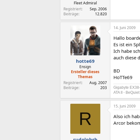
Fleet Admiral
Registriert
Sep. 2006
Beiträge
12.820
14. Juni 2009
Hallo board
Es ist ein Sp
Ich habe sch
auch diese d
hotte69
Ensign
BD
Ersteller dieses
Themas
HoTTe69
Registriert
Aug. 2007
Beiträge
203
Gigabyte EX38
ATA II - BeQui
15. Juni 2009
R
Also ich hab
Arcor bek
rudolphsb