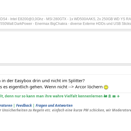
-DS4 - Intel E8200@3,0Ghz - MSI 280GTX - 1x WD500AAKS, 2x 250GB WD YS RAI
et 550Watt DarkPower - Enermax BigChakra - diverse Externe HDDs und USB Stick
 in der Easybox drin und nicht im Splitter?
s es eigentlich gehen. Wenn nicht --> Arcor löchern
lt, denn nur so kann man ihre wahre Vielfalt kennenlernen 🚂 🚢 🚟 ✈️
ratoren
|
Feedback
|
Fragen und Antworten
r Unsicherheiten zu Regeln etc. einfach eine kurze PM schicken, wir Moderator