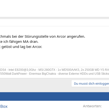
chmals bei der Störungsstelle von Arcor angerufen.
te ich fähigen MA dran.
t gelöst und lag bei Arcor.
-DS4 - Intel E8200@3,0Ghz - MSI 280GTX - 1x WD500AAKS, 2x 250GB WD YS RAI
et 550Watt DarkPower - Enermax BigChakra - diverse Externe HDDs und USB Stick
Du musst dich einloggen
 Box
Antworten