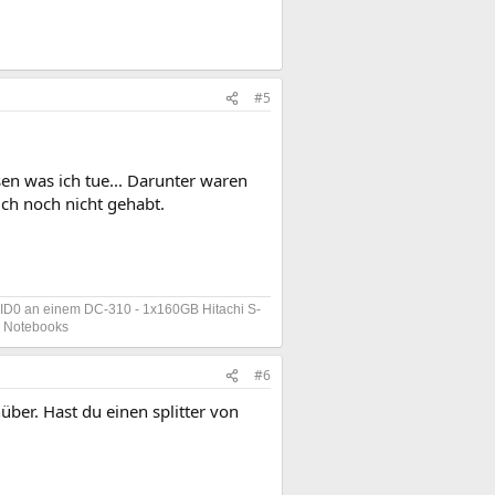
#5
sen was ich tue... Darunter waren
ich noch nicht gehabt.
D0 an einem DC-310 - 1x160GB Hitachi S-
s Notebooks
#6
nüber. Hast du einen splitter von