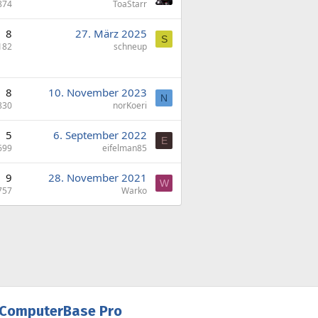
874
ToaStarr
8
27. März 2025
S
182
schneup
8
10. November 2023
N
830
norKoeri
5
6. September 2022
E
699
eifelman85
9
28. November 2021
W
757
Warko
ComputerBase Pro