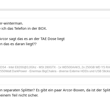
er-winterman.
 ich das Telefon in der BOX.
rcor sagt das es an der TAE Dose liegt
n das es daran liegt??
-DS4 - Intel E8200@3,0Ghz - MSI 280GTX - 1x WD500AAKS, 2x 250GB WD YS RAI
et 550Watt DarkPower - Enermax BigChakra - diverse Externe HDDs und USB Stick
n separaten Splitter? Es gibt ein paar Arcor-Boxen, da ist der Split
einem Teil nicht sicher.