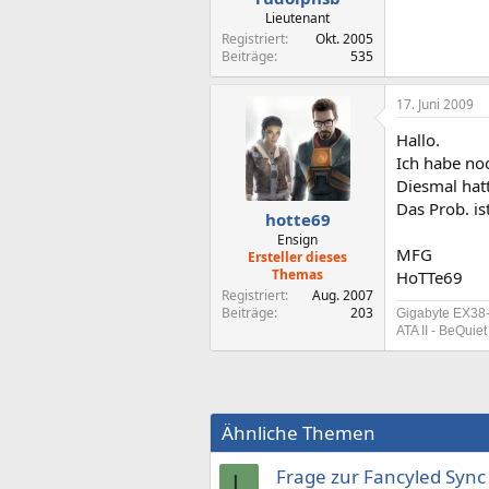
Lieutenant
Registriert
Okt. 2005
Beiträge
535
17. Juni 2009
Hallo.
Ich habe no
Diesmal hat
Das Prob. is
hotte69
Ensign
MFG
Ersteller dieses
Themas
HoTTe69
Registriert
Aug. 2007
Beiträge
203
Gigabyte EX38
ATA II - BeQui
Ähnliche Themen
Frage zur Fancyled Sync
L