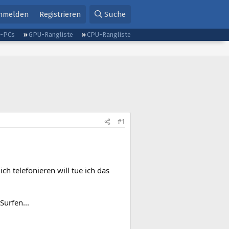
nmelden
Registrieren
Suche
g-PCs
GPU-Rangliste
CPU-Rangliste
#1
ch telefonieren will tue ich das
Surfen...