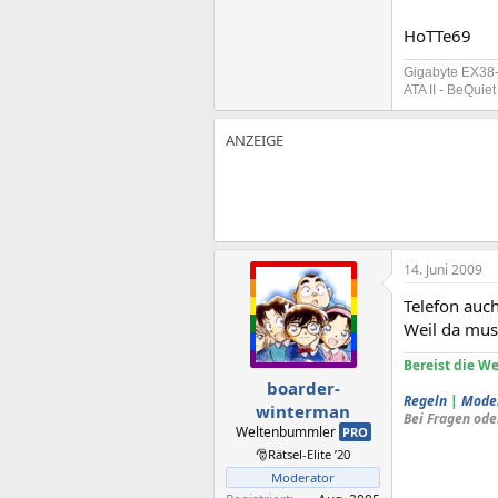
HoTTe69
Gigabyte EX38
ATA II - BeQui
14. Juni 2009
Telefon auch
Weil da mus
Bereist die We
boarder-
Regeln
|
Mode
winterman
Bei Fragen ode
Weltenbummler
PRO
🎅Rätsel-Elite ’20
Moderator