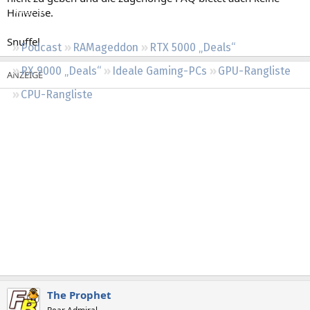
Regeln
Hinweise.
Snuffel
Podcast
RAMageddon
RTX 5000 „Deals“
RX 9000 „Deals“
Ideale Gaming-PCs
GPU-Rangliste
CPU-Rangliste
The Prophet