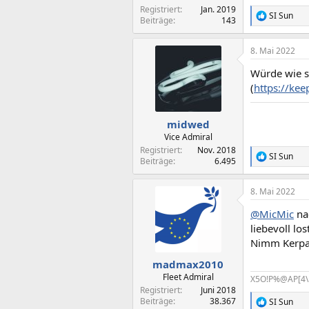
Registriert
Jan. 2019
SI Sun
R
Beiträge
143
e
a
8. Mai 2022
k
t
Würde wie sc
i
o
(
https://kee
n
e
n
midwed
:
Vice Admiral
Registriert
Nov. 2018
SI Sun
R
Beiträge
6.495
e
a
8. Mai 2022
k
t
@MicMic
na
i
o
liebevoll los
n
Nimm Kerp
e
n
madmax2010
:
Fleet Admiral
X5O!P%@AP[4\
Registriert
Juni 2018
Beiträge
38.367
SI Sun
R