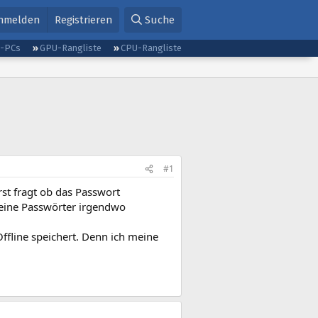
nmelden
Registrieren
Suche
g-PCs
GPU-Rangliste
CPU-Rangliste
#1
rst fragt ob das Passwort
 meine Passwörter irgendwo
ffline speichert. Denn ich meine