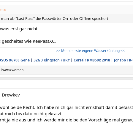
ieb:
 man ob "Last Pass" die Passwörter On- oder Offline speichert
was erst gar nicht.
gescheites wie KeePassXC.
>> Meine erste eigene Wasserkühlung <<
ASUS X670E Gene
|
32GB Kingston FURY
|
Corsair RM850x 2018
|
Jonsbo TK-
d
Iwwazwersch
 Drewkev
wohl beide Recht. Ich habe mich gar nicht ernsthaft damit befass
hat mich bis dato nicht gekratzt.
rnt ja nie aus und ich werde mir die beiden Vorschläge mal gena