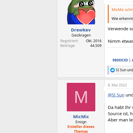
t
i
MicMic schr
o
n
Wie erkennt
e
n
Verwende so
Drewkev
:
Geizkragen
Nimm etwas 
Registriert
Okt. 2016
Beiträge
44.509
9800X3D
|
SI Sun
un
R
e
a
8. Mai 2022
k
M
t
@SI Sun
und
i
o
n
Da habt Ihr 
e
Source ist, 
n
MicMic
Aber man le
:
Ensign
Ersteller dieses
Themas