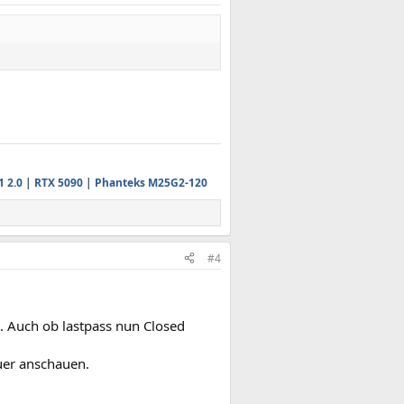
1 2.0
|
RTX 5090
|
Phanteks M25G2-120
#4
t. Auch ob lastpass nun Closed
uer anschauen.