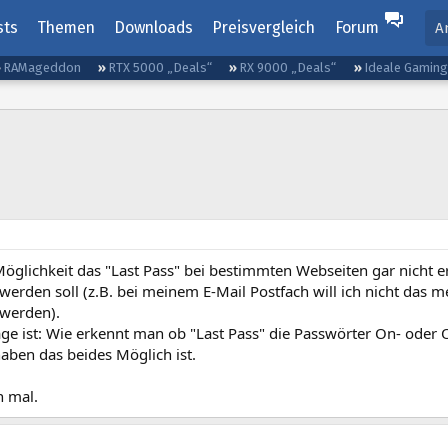
sts
Themen
Downloads
Preisvergleich
Forum
A
RAMageddon
RTX 5000 „Deals“
RX 9000 „Deals“
Ideale Gamin
Möglichkeit das "Last Pass" bei bestimmten Webseiten gar nicht e
werden soll (z.B. bei meinem E-Mail Postfach will ich nicht das
 werden).
ge ist: Wie erkennt man ob "Last Pass" die Passwörter On- oder O
aben das beides Möglich ist.
 mal.