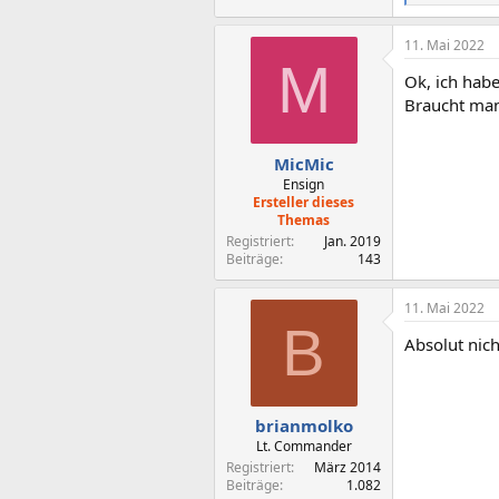
e
a
11. Mai 2022
k
M
t
Ok, ich hab
i
o
Braucht man
n
e
n
MicMic
:
Ensign
Ersteller dieses
Themas
Registriert
Jan. 2019
Beiträge
143
11. Mai 2022
B
Absolut nich
brianmolko
Lt. Commander
Registriert
März 2014
Beiträge
1.082