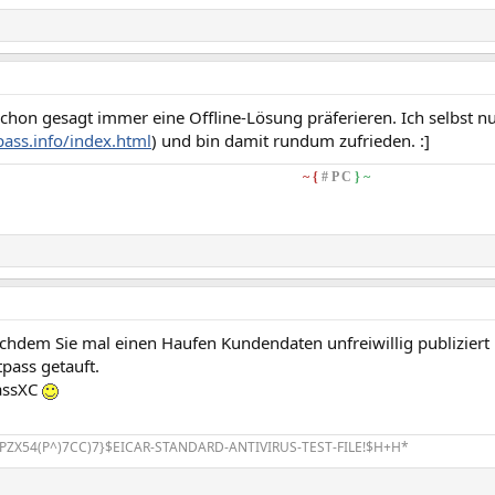
hon gesagt immer eine Offline-Lösung präferieren. Ich selbst nu
pass.info/index.html
) und bin damit rundum zufrieden. :]
~ {
# P C
} ~
chdem Sie mal einen Haufen Kundendaten unfreiwillig publizie
tpass getauft.
assXC
PZX54(P^)7CC)7}$EICAR-STANDARD-ANTIVIRUS-TEST-FILE!$H+H*