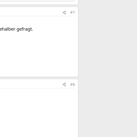
#7
halber gefragt.
#8