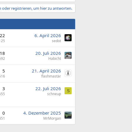
 oder registrieren, um hier zu antworten.
22
6. April 2026
125
sedot
18
20. Juli 2026
592
Habicht
5
21. April 2026
516
flashmastär
3
22. Juli 2026
S
555
schneup
0
4. Dezember 2025
451
MrMorgan