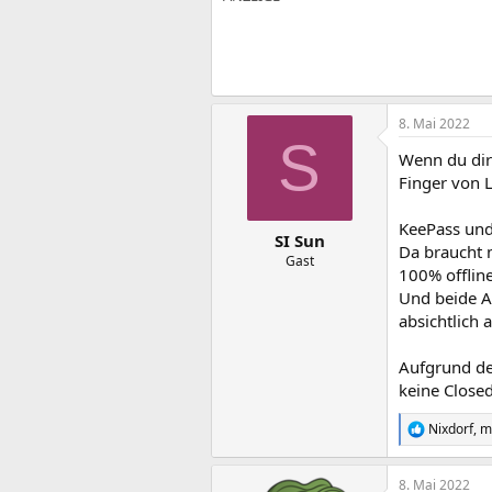
8. Mai 2022
S
Wenn du dir
Finger von 
KeePass und
SI Sun
Da braucht m
Gast
100% offline
Und beide A
absichtlich a
Aufgrund der
keine Close
Nixdorf
,
m
R
e
a
8. Mai 2022
k