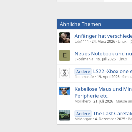
Ähnliche Themen
Anfänger hat verschied
tobi1111
24. März 2026
Linux
Neues Notebook und nur
E
Excelmania
19. Juli 2026
Linux
LS22 -Xbox one 
Andere
flashmastär
19. April 2026
Simul
Kabellose Maus und Mini
Peripherie etc.
Morkhero
21. Juli 2026
Mäuse und
The Last Careta
Andere
MrMorgan
4. Dezember 2025
Ba