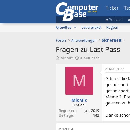
Ticker
Te
Podcast
Aktuelles
Leserartikel
Regeln
Foren
Anwendungen
Sicherheit
Fragen zu Last Pass
E
E
MicMic
8. Mai 2022
r
r
s
s
8. Mai 2022
t
t
M
Gibt es die 
e
e
l
l
gespeichert 
l
l
gespeichert
e
t
Meine 2. Fra
MicMic
r
a
gelesen zu h
m
Ensign
Registriert
Jan. 2019
Danke schon
Beiträge
143