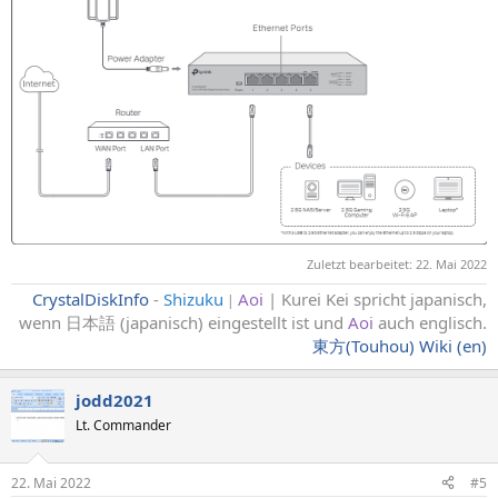
Zuletzt bearbeitet:
22. Mai 2022
CrystalDiskInfo
-
Shizuku
Aoi
| Kurei Kei spricht japanisch,
|
wenn 日本語 (japanisch) eingestellt ist und
Aoi
auch englisch
.
東方(Touhou) Wiki (en)
jodd2021
Lt. Commander
22. Mai 2022
#5