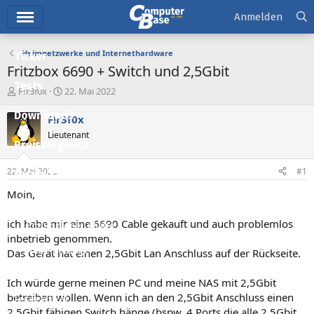
Hauptmenü
Anmelden
Heimnetzwerke und Internethardware
Ticker
Fritzbox 6690 + Switch und 2,5Gbit
Tests
E
E
F!r3f0x
22. Mai 2022
r
r
Downloads
s
s
F!r3f0x
t
t
Lieutenant
e
e
Preisvergleich
l
l
l
l
22. Mai 2022
#1
Forum
e
t
r
a
Moin,
Aktuelles
m
ich habe mir eine 6690 Cable gekauft und auch problemlos
Empfohlene Inhalte
inbetrieb genommen.
Neue Beiträge
Das Gerät hat einen 2,5Gbit Lan Anschluss auf der Rückseite.
Neueste Aktivitäten
Ich würde gerne meinen PC und meine NAS mit 2,5Gbit
betreiben wollen. Wenn ich an den 2,5Gbit Anschluss einen
Leserartikel
2,5Gbit fähigen Switch hänge (bspw. 4 Ports die alle 2,5Gbit