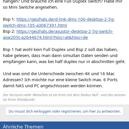
hängen? Und brauche ich eine Full Duplex Switch? Habe mir
so Mini Switche angesehen.
Bsp 1:
https://geizhals.de/d-link-dms-100-desktop-2-5g-
switch-dms-105-a3067391.html
Bsp 2:
https://geizhals.de/asustor-desktop-2-5g-switch-
asw205t-a2644674.html?hloc=at&hloc=de
Bsp 1 hat wohl kein Full Duplex und Bsp 2 soll das haben,
habe gelesen, dass man dann simultan Daten senden und
empfangen kann, was bei half duplex nur in abschnitten geht.
Und was sind die Unterschiede zwischen 4K und 16 Mac
Adressen? Ich möchte nur eine kleine Switch max. 6 Ports
damit NAS und PC angeschlossen werden können.
Der Horizont vieler Menschen ist ein Kreis mit dem Radius Null - und das nennen
sie ihren Standpunkt.
Du musst dich einloggen oder registrieren, um hier zu antworten.
Ähnliche Themen