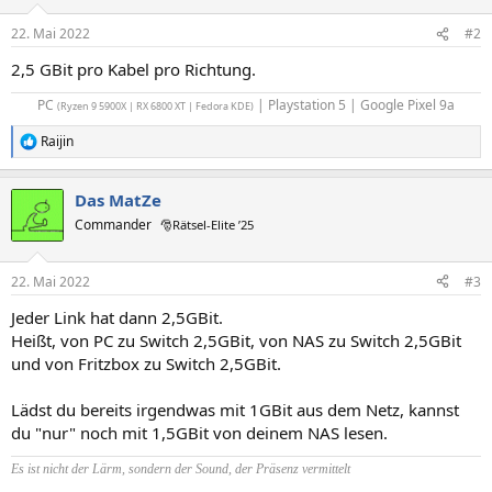
22. Mai 2022
#2
2,5 GBit pro Kabel pro Richtung.
PC
| Playstation 5 | Google Pixel 9a​
(Ryzen 9 5900X | RX 6800 XT | Fedora KDE)
Raijin
R
e
a
Das MatZe
k
t
Commander
🎅Rätsel-Elite ’25
i
o
n
22. Mai 2022
#3
e
n
Jeder Link hat dann 2,5GBit.
:
Heißt, von PC zu Switch 2,5GBit, von NAS zu Switch 2,5GBit
und von Fritzbox zu Switch 2,5GBit.
Lädst du bereits irgendwas mit 1GBit aus dem Netz, kannst
du "nur" noch mit 1,5GBit von deinem NAS lesen.
Es ist nicht der Lärm, sondern der Sound, der Präsenz vermittelt