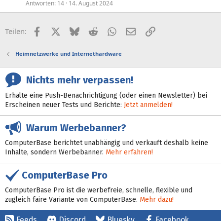
Antworten
14
14. August 2024
Facebook
X (Twitter)
Bluesky
Reddit
WhatsApp
E-Mail
Link
Teilen:
Heimnetzwerke und Internethardware
Nichts mehr verpassen!
Erhalte eine Push-Benachrichtigung (oder einen Newsletter) bei
Erscheinen neuer Tests und Berichte:
Jetzt anmelden!
Warum Werbebanner?
ComputerBase berichtet unabhängig und verkauft deshalb keine
Inhalte, sondern Werbebanner.
Mehr erfahren!
ComputerBase Pro
ComputerBase Pro ist die werbefreie, schnelle, flexible und
zugleich faire Variante von ComputerBase.
Mehr dazu!
Feeds
Discord
Bluesky
Facebook