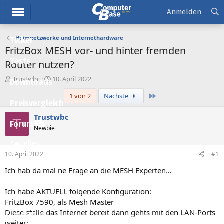
Hauptmenü
Anmelden
Heimnetzwerke und Internethardware
Ticker
FritzBox MESH vor- und hinter fremden
Tests
Router nutzen?
E
E
Trustwbc
10. April 2022
Downloads
r
r
Letzte
1 von 2
Nächste
s
s
Preisvergleich
t
t
e
e
Trustwbc
T
l
l
Forum
Newbie
l
l
e
t
Aktuelles
r
a
10. April 2022
#1
m
Empfohlene Inhalte
Ich hab da mal ne Frage an die MESH Experten…
Neue Beiträge
Ich habe AKTUELL folgende Konfiguration:
Neueste Aktivitäten
FritzBox 7590, als Mesh Master
Diese stelle das Internet bereit dann gehts mit den LAN-Ports
Leserartikel
weiter: