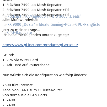
Regeln
1. FritzBox 7490, als Mesh Repeater
2. FritzBox 7490, als Mesh Repeater +Tel
3. FritzBox 7490, als Mesh Repeater +Tel
Podcast
RAMageddon
RTX 5000 „Deals“
Alles läuft wunderbar.
RX 9000 „Deals“
Ideale Gaming-PCs
GPU-Rangliste
Jetzt zu meiner Frage…
CPU-Rangliste
Ich habe mir folgenden Router zugelegt:
https://www.gl-inet.com/products/gl-ax1800/
Grund:
1. VPN via WireGuard
2. AdGuard auf Routerebene
Nun würde sich die Konfiguration wie folgt ändern:
7590 fürs Internet
Kabel von LAN1 zum GL.iNet-Router
Von dort aus die LAN Ports
1. 7490
2. 7490