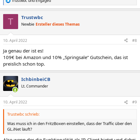
Trustwbc
und
Engaged
R
e
a
Trustwbc
k
T
t
Newbie
Ersteller dieses Themas
i
o
n
10. April 2022
#8
e
n
Ja genau der ist es!
:
109€ bei Amazon und 10% „Springsale“ Gutschein, das ist
preislich schon top.
IchbinbeiCB
Lt. Commander
10. April 2022
#9
Trustwbc schrieb:
Was muss ich in den FritzBoxen einstellen, dass der Traffic über den
GL.iNet läuft?
Also wenn der die Funktionalität als IP-Client bietet und dabei