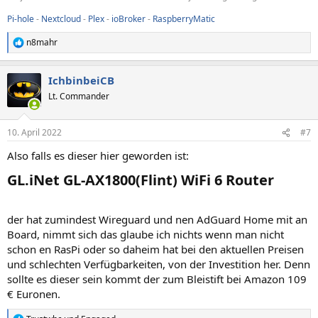
Pi-hole
-
Nextcloud
-
Plex
-
ioBroker
-
RaspberryMatic
n8mahr
R
e
a
IchbinbeiCB
k
t
Lt. Commander
i
o
n
10. April 2022
#7
e
n
Also falls es dieser hier geworden ist:
:
GL.iNet GL-AX1800(Flint) WiFi 6 Router​
der hat zumindest Wireguard und nen AdGuard Home mit an
Board, nimmt sich das glaube ich nichts wenn man nicht
schon en RasPi oder so daheim hat bei den aktuellen Preisen
und schlechten Verfügbarkeiten, von der Investition her. Denn
sollte es dieser sein kommt der zum Bleistift bei Amazon 109
€ Euronen.