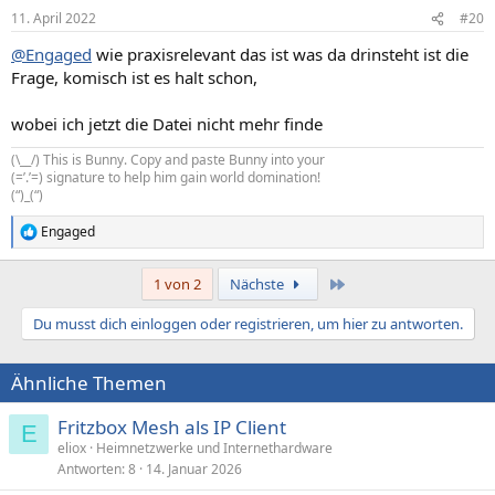
11. April 2022
#20
@Engaged
wie praxisrelevant das ist was da drinsteht ist die
Frage, komisch ist es halt schon,
wobei ich jetzt die Datei nicht mehr finde
(\__/) This is Bunny. Copy and paste Bunny into your
(=’.’=) signature to help him gain world domination!
(“)_(“)
Engaged
R
e
a
Letzte
1 von 2
Nächste
k
t
Du musst dich einloggen oder registrieren, um hier zu antworten.
i
o
n
Ähnliche Themen
e
n
:
Fritzbox Mesh als IP Client
E
eliox
Heimnetzwerke und Internethardware
Antworten
8
14. Januar 2026