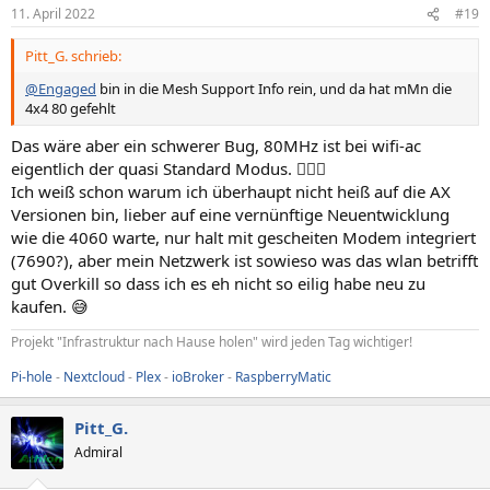
n
11. April 2022
#19
e
n
Pitt_G. schrieb:
:
@Engaged
bin in die Mesh Support Info rein, und da hat mMn die
4x4 80 gefehlt
Das wäre aber ein schwerer Bug, 80MHz ist bei wifi-ac
eigentlich der quasi Standard Modus. 🤷🏻‍♂️
Ich weiß schon warum ich überhaupt nicht heiß auf die AX
Versionen bin, lieber auf eine vernünftige Neuentwicklung
wie die 4060 warte, nur halt mit gescheiten Modem integriert
(7690?), aber mein Netzwerk ist sowieso was das wlan betrifft
gut Overkill so dass ich es eh nicht so eilig habe neu zu
kaufen. 😅
Projekt "Infrastruktur nach Hause holen" wird jeden Tag wichtiger!
Pi-hole
-
Nextcloud
-
Plex
-
ioBroker
-
RaspberryMatic
Pitt_G.
Admiral