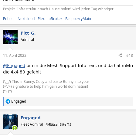
Projekt "Infrastruktur nach Hause holen" wird jeden Tag wichtiger!
Pi-hole
-
Nextcloud
-
Plex
-
ioBroker
-
RaspberryMatic
Pitt_G.
Admiral
11. April 2022
#18
@Engaged
bin in die Mesh Support Info rein, und da hat mMn
die 4x4 80 gefehlt
(\__/) This is Bunny. Copy and paste Bunny into your
(=’.’=) signature to help him gain world domination!
(“)_(“)
Engaged
R
e
a
Engaged
k
t
Fleet Admiral
🎅Rätsel-Elite ’12
i
o