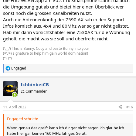
die Fritz WLAN App am 802.11x Smartphone scannt da auch
die Umgebung gut ab und bietet hier einen Überblick wer
sonst noch die grossen Kanalbreiten nutzt.
Auch die Antennenkonfig der 7590 AX sah in den Support
Infos komisch aus. 4x4 und 80Mhz war so gar nicht gelistet.
Hab mir dann vorsichtshabler eine 7530AX für die Wohnung
geholt, die macht was sie soll und übertreibt nicht.
(\__/) This is Bunny. Copy and paste Bunny into your
(=’.’=) signature to help him gain world domination!
(“)_(“)
Engaged
R
e
a
IchbinbeiCB
k
t
Lt. Commander
i
o
n
11. April 2022
#16
e
n
Engaged schrieb:
:
Wann genau das greift kann ich dir gar nicht sagen ich glaube ich
habe hier gar keinen 160 MHz fähiges Gerät,