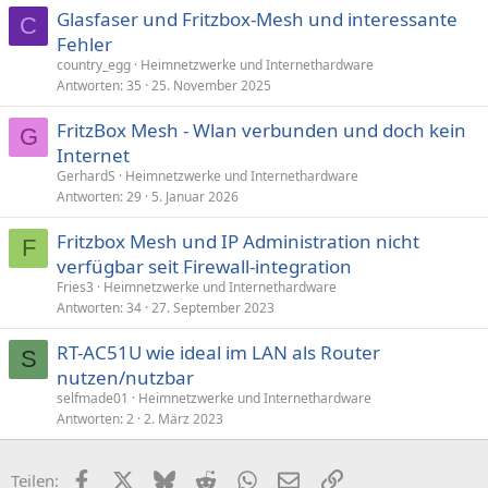
Glasfaser und Fritzbox-Mesh und interessante
C
Fehler
country_egg
Heimnetzwerke und Internethardware
Antworten
35
25. November 2025
FritzBox Mesh - Wlan verbunden und doch kein
G
Internet
GerhardS
Heimnetzwerke und Internethardware
Antworten
29
5. Januar 2026
Fritzbox Mesh und IP Administration nicht
F
verfügbar seit Firewall-integration
Fries3
Heimnetzwerke und Internethardware
Antworten
34
27. September 2023
RT-AC51U wie ideal im LAN als Router
S
nutzen/nutzbar
selfmade01
Heimnetzwerke und Internethardware
Antworten
2
2. März 2023
Facebook
X (Twitter)
Bluesky
Reddit
WhatsApp
E-Mail
Link
Teilen: