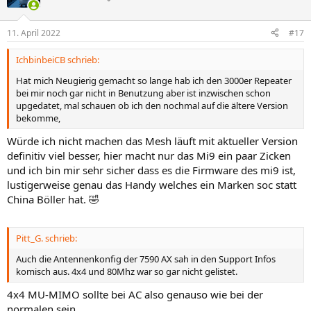
i
o
n
11. April 2022
#17
e
n
IchbinbeiCB schrieb:
:
Hat mich Neugierig gemacht so lange hab ich den 3000er Repeater
bei mir noch gar nicht in Benutzung aber ist inzwischen schon
upgedatet, mal schauen ob ich den nochmal auf die ältere Version
bekomme,
Würde ich nicht machen das Mesh läuft mit aktueller Version
definitiv viel besser, hier macht nur das Mi9 ein paar Zicken
und ich bin mir sehr sicher dass es die Firmware des mi9 ist,
lustigerweise genau das Handy welches ein Marken soc statt
China Böller hat. 🤣
Pitt_G. schrieb:
Auch die Antennenkonfig der 7590 AX sah in den Support Infos
komisch aus. 4x4 und 80Mhz war so gar nicht gelistet.
4x4 MU-MIMO sollte bei AC also genauso wie bei der
normalen sein.