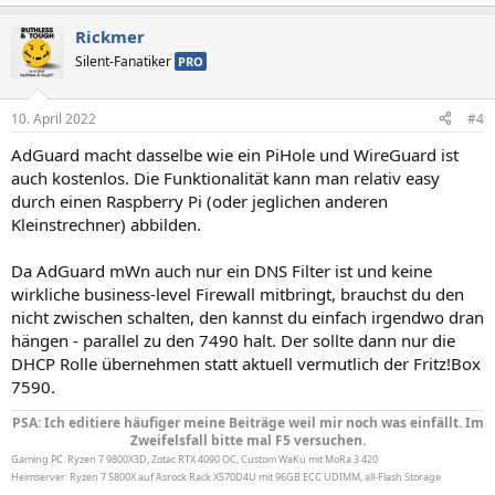
Rickmer
Silent-Fanatiker
PRO
10. April 2022
#4
AdGuard macht dasselbe wie ein PiHole und WireGuard ist
auch kostenlos. Die Funktionalität kann man relativ easy
durch einen Raspberry Pi (oder jeglichen anderen
Kleinstrechner) abbilden.
Da AdGuard mWn auch nur ein DNS Filter ist und keine
wirkliche business-level Firewall mitbringt, brauchst du den
nicht zwischen schalten, den kannst du einfach irgendwo dran
hängen - parallel zu den 7490 halt. Der sollte dann nur die
DHCP Rolle übernehmen statt aktuell vermutlich der Fritz!Box
7590.
PSA: Ich editiere häufiger meine Beiträge weil mir noch was einfällt. Im
Zweifelsfall bitte mal F5 versuchen.
Gaming PC: Ryzen 7 9800X3D, Zotac RTX 4090 OC, Custom WaKü mit MoRa 3 420
Heimserver: Ryzen 7 5800X auf Asrock Rack X570D4U mit 96GB ECC UDIMM, all-Flash Storage