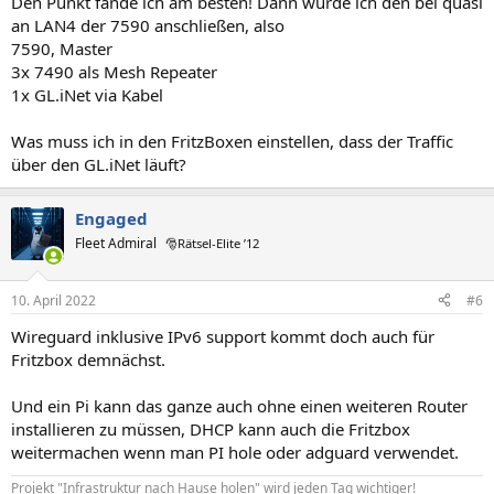
Den Punkt fände ich am besten! Dann würde ich den bei quasi
an LAN4 der 7590 anschließen, also
7590, Master
3x 7490 als Mesh Repeater
1x GL.iNet via Kabel
Was muss ich in den FritzBoxen einstellen, dass der Traffic
über den GL.iNet läuft?
Engaged
Fleet Admiral
🎅Rätsel-Elite ’12
10. April 2022
#6
Wireguard inklusive IPv6 support kommt doch auch für
Fritzbox demnächst.
Und ein Pi kann das ganze auch ohne einen weiteren Router
installieren zu müssen, DHCP kann auch die Fritzbox
weitermachen wenn man PI hole oder adguard verwendet.
Projekt "Infrastruktur nach Hause holen" wird jeden Tag wichtiger!