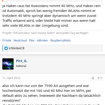
Ja Haken raus bei Koexistenz nimmt 40 MHz, und Haken rein
ist Automatik, sprich bei wenig fremden WLANs nimmt er
trotzdem 40 MHz springt aber dynamisch um wenn zuviel
Traffic erkannt wird, oder bleibt halt immer aus wenn halt
sehr viele WLANs in der Umgebung sind.
Projekt "Infrastruktur nach Hause holen" wird jeden Tag wichtiger!
Pi-hole
-
Nextcloud
-
Plex
-
ioBroker
-
RaspberryMatic
IchbinbeiCB
R
e
a
Pitt_G.
k
t
Admiral
i
o
n
11. April 2022
#15
e
n
also ich kann nur von der 7590 AX ausgehen und war
:
hochentsetzt die mit 160 und 40 Mhz hier im MFH, per
default aktiv zu sehen. Inwieweit die Nachbarn da tatsächlich
reinstören?