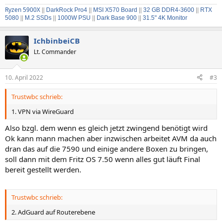
Ryzen 5900X
||
DarkRock Pro4
||
MSI X570 Board
||
32 GB DDR4-3600
||
RTX
5080
||
M.2 SSDs
||
1000W PSU
||
Dark Base 900
||
31.5" 4K Monitor
IchbinbeiCB
Lt. Commander
10. April 2022
#3
Trustwbc schrieb:
1. VPN via WireGuard
Also bzgl. dem wenn es gleich jetzt zwingend benötigt wird
Ok kann mann machen aber inzwischen arbeitet AVM da auch
dran das auf die 7590 und einige andere Boxen zu bringen,
soll dann mit dem Fritz OS 7.50 wenn alles gut läuft Final
bereit gestellt werden.
Trustwbc schrieb:
2. AdGuard auf Routerebene