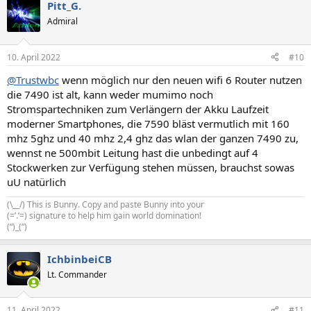
Pitt_G.
Admiral
10. April 2022
#10
@Trustwbc
wenn möglich nur den neuen wifi 6 Router nutzen
die 7490 ist alt, kann weder mumimo noch
Stromspartechniken zum Verlängern der Akku Laufzeit
moderner Smartphones, die 7590 bläst vermutlich mit 160
mhz 5ghz und 40 mhz 2,4 ghz das wlan der ganzen 7490 zu,
wennst ne 500mbit Leitung hast die unbedingt auf 4
Stockwerken zur Verfügung stehen müssen, brauchst sowas
uU natürlich
(\__/) This is Bunny. Copy and paste Bunny into your
(=’.’=) signature to help him gain world domination!
(“)_(“)
IchbinbeiCB
Lt. Commander
11. April 2022
#11