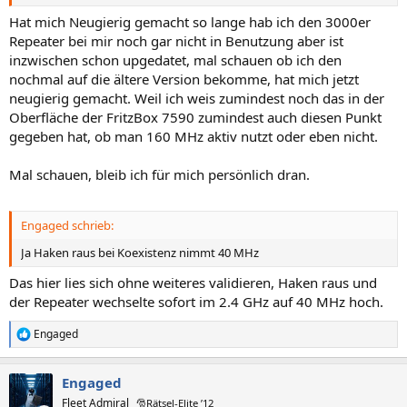
Hat mich Neugierig gemacht so lange hab ich den 3000er
Repeater bei mir noch gar nicht in Benutzung aber ist
inzwischen schon upgedatet, mal schauen ob ich den
nochmal auf die ältere Version bekomme, hat mich jetzt
neugierig gemacht. Weil ich weis zumindest noch das in der
Oberfläche der FritzBox 7590 zumindest auch diesen Punkt
gegeben hat, ob man 160 MHz aktiv nutzt oder eben nicht.
Mal schauen, bleib ich für mich persönlich dran.
Engaged schrieb:
Ja Haken raus bei Koexistenz nimmt 40 MHz
Das hier lies sich ohne weiteres validieren, Haken raus und
der Repeater wechselte sofort im 2.4 GHz auf 40 MHz hoch.
Engaged
R
e
a
Engaged
k
t
Fleet Admiral
🎅Rätsel-Elite ’12