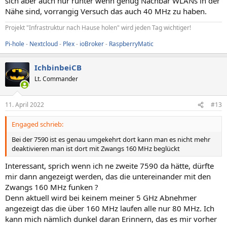
sich aber auch nur runter wenn genug Nachbar WLANs in der
Nähe sind, vorrangig Versuch das auch 40 MHz zu haben.
Projekt "Infrastruktur nach Hause holen" wird jeden Tag wichtiger!
Pi-hole
-
Nextcloud
-
Plex
-
ioBroker
-
RaspberryMatic
IchbinbeiCB
Lt. Commander
11. April 2022
#13
Engaged schrieb:
Bei der 7590 ist es genau umgekehrt dort kann man es nicht mehr
deaktivieren man ist dort mit Zwangs 160 MHz beglückt
Interessant, sprich wenn ich ne zweite 7590 da hätte, dürfte
mir dann angezeigt werden, das die untereinander mit den
Zwangs 160 MHz funken ?
Denn aktuell wird bei keinem meiner 5 GHz Abnehmer
angezeigt das die über 160 MHz laufen alle nur 80 MHz. Ich
kann mich nämlich dunkel daran Erinnern, das es mir vorher