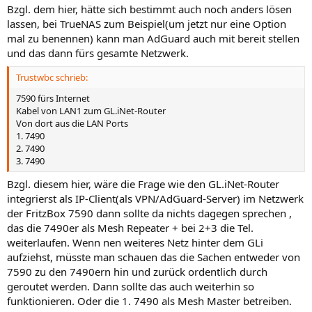
Bzgl. dem hier, hätte sich bestimmt auch noch anders lösen
lassen, bei TrueNAS zum Beispiel(um jetzt nur eine Option
mal zu benennen) kann man AdGuard auch mit bereit stellen
und das dann fürs gesamte Netzwerk.
Trustwbc schrieb:
7590 fürs Internet
Kabel von LAN1 zum GL.iNet-Router
Von dort aus die LAN Ports
1. 7490
2. 7490
3. 7490
Bzgl. diesem hier, wäre die Frage wie den GL.iNet-Router
integrierst als IP-Client(als VPN/AdGuard-Server) im Netzwerk
der FritzBox 7590 dann sollte da nichts dagegen sprechen ,
das die 7490er als Mesh Repeater + bei 2+3 die Tel.
weiterlaufen. Wenn nen weiteres Netz hinter dem GLi
aufziehst, müsste man schauen das die Sachen entweder von
7590 zu den 7490ern hin und zurück ordentlich durch
geroutet werden. Dann sollte das auch weiterhin so
funktionieren. Oder die 1. 7490 als Mesh Master betreiben.