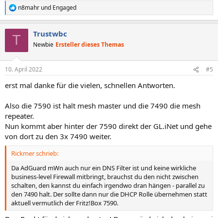
n8mahr
und
Engaged
R
e
a
Trustwbc
k
T
t
Newbie
Ersteller dieses Themas
i
o
n
10. April 2022
#5
e
n
erst mal danke für die vielen, schnellen Antworten.
:
Also die 7590 ist halt mesh master und die 7490 die mesh
repeater.
Nun kommt aber hinter der 7590 direkt der GL.iNet und gehe
von dort zu den 3x 7490 weiter.
Rickmer schrieb:
Da AdGuard mWn auch nur ein DNS Filter ist und keine wirkliche
business-level Firewall mitbringt, brauchst du den nicht zwischen
schalten, den kannst du einfach irgendwo dran hängen - parallel zu
den 7490 halt. Der sollte dann nur die DHCP Rolle übernehmen statt
aktuell vermutlich der Fritz!Box 7590.