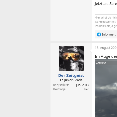
Jetzt als Sc
Hier wirst du nic
1x Prozessor mit 
Ich hab's dir ja g
Informer
,
R
e
a
18. August 202
k
t
Im Auge des
i
o
n
e
n
Der Zeitgeist
:
Lt. Junior Grade
Registriert
Juni 2012
Beiträge
426