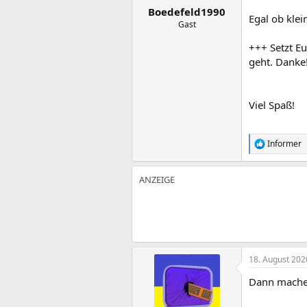
Boedefeld1990
Egal ob kle
Gast
+++ Setzt Eu
geht. Danke
Viel Spaß!
Informer
R
e
a
k
t
i
o
n
e
n
:
18. August 202
Dann mache 