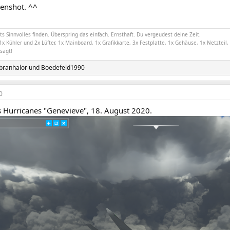
reenshot. ^^
hts Sinnvolles finden. Überspring das einfach. Ernsthaft. Du vergeudest deine Zeit.
1x Kühler und 2x Lüfter, 1x Mainboard, 1x Grafikkarte, 3x Festplatte, 1x Gehäuse, 1x Netzteil, 
esagt!
branhalor
und
Boedefeld1990
0
 Hurricanes "Genevieve", 18. August 2020.