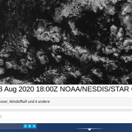
loser
,
MindofRafi
und 4 andere
0