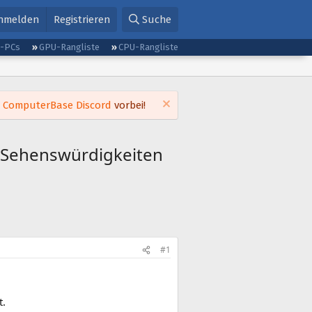
nmelden
Registrieren
Suche
g-PCs
GPU-Rangliste
CPU-Rangliste
m
ComputerBase Discord
vorbei!
, Sehenswürdigkeiten
#1
t.