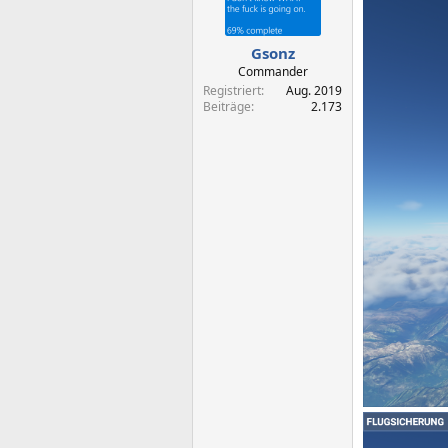
n
e
n
Gsonz
:
Commander
Registriert
Aug. 2019
Beiträge
2.173