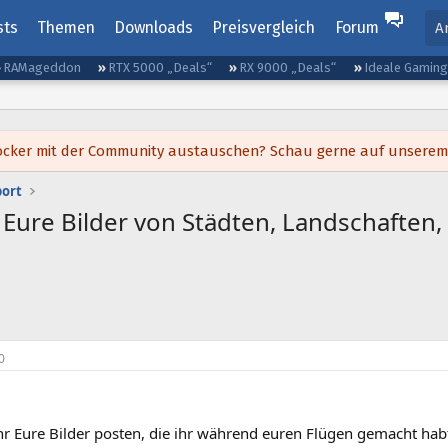
sts
Themen
Downloads
Preisvergleich
Forum
A
RAMageddon
RTX 5000 „Deals“
RX 9000 „Deals“
Ideale Gamin
h locker mit der Community austauschen? Schau gerne auf unsere
port
 Eure Bilder von Städten, Landschaften
0
hr Eure Bilder posten, die ihr während euren Flügen gemacht hab