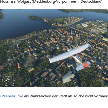
Schlossinsel Wolgast (Mecklenburg-Vorpommern, Deutschland)
ie
Peenebrücke
als Wahrzeichen der Stadt als solche nicht vorhan