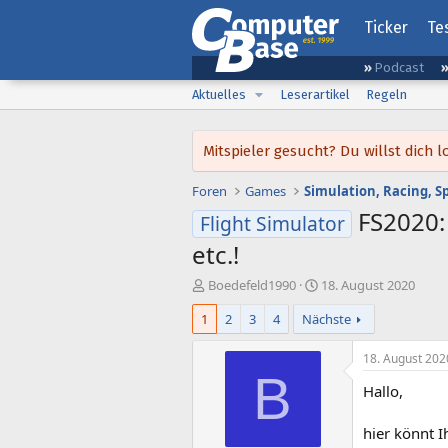
Ticker
Te
Podcast
Aktuelles
Leserartikel
Regeln
Mitspieler gesucht? Du willst dic
Foren
Games
Simulation, Racing, S
FS2020:
Flight Simulator
etc.!
E
E
Boedefeld1990
18. August 2020
r
r
1
2
3
4
Nächste
s
s
t
t
e
e
18. August 202
l
l
B
Hallo,
l
l
e
t
r
a
hier könnt I
m