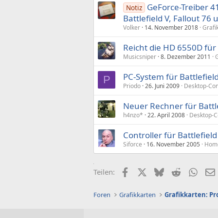
GeForce-Treiber 4
Notiz
Battlefield V, Fallout 76
Volker
14. November 2018
Grafi
Reicht die HD 6550D für 
Musicsniper
8. Dezember 2011
G
PC-System für Battlefield
P
Priodo
26. Juni 2009
Desktop-Co
Neuer Rechner für Battlef
h4nzo*
22. April 2008
Desktop-C
Controller für Battlefield
Siforce
16. November 2005
Home
Facebook
X (Twitter)
Bluesky
Reddit
What
Teilen:
Foren
Grafikkarten
Grafikkarten: P