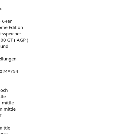
m:
 64er
me Edition
itsspeicher
800 GT ( AGP )
ound
ellungen:
1024*754
h
hoch
tle
 mittle
n mittle
f
mittle