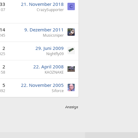
33
21. November 2018
C
107
CrazySupporter
14
9. Dezember 2011
245
Musicsniper
2
29. Juni 2009
025
Nightfly09
2
22. April 2008
158
KAOZNAKE
5
22. November 2005
392
Siforce