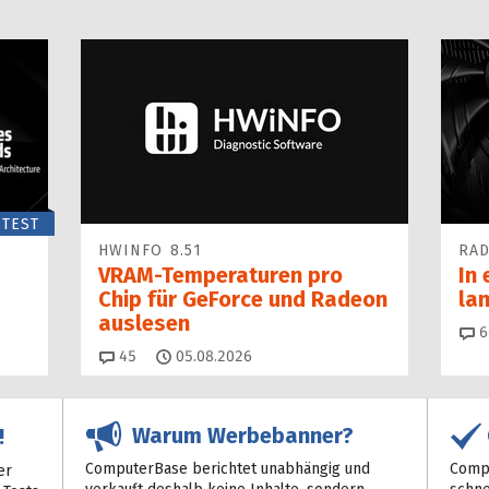
TEST
HWINFO 8.51
RAD
VRAM-Temperaturen pro
In 
Chip für GeForce und Radeon
la
auslesen
6
Kommentare
45
05.08.2026
Warum Werbebanner?
!
ComputerBase berichtet unabhängig und
Compu
er