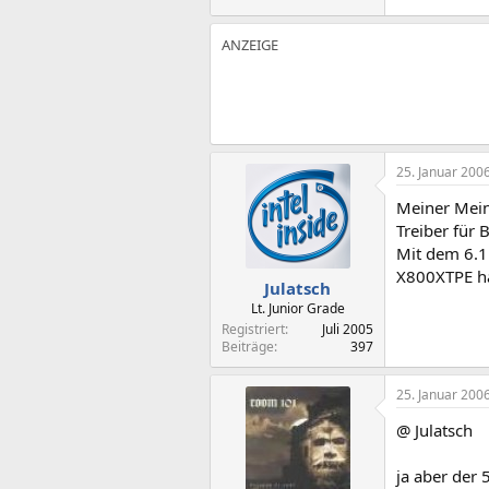
25. Januar 200
Meiner Meinu
Treiber für 
Mit dem 6.1 
X800XTPE ha
Julatsch
Lt. Junior Grade
Registriert
Juli 2005
Beiträge
397
25. Januar 200
@ Julatsch
ja aber der 