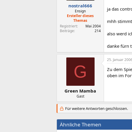
nostral666
ja das contr
Ensign
Ersteller dieses
Themas
mhh stimmt..
Registriert
Mai 2004
Beiträge
214
also werd i
danke fürn 
25. Januar 200
G
Zu dem Spie
oben im Fo
Green Mamba
Gast
Für weitere Antworten geschlossen.
Ähnliche Themen