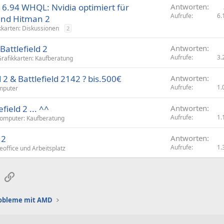
16.94 WHQL: Nvidia optimiert für
Antworten
Aufrufe
6.
 und Hitman 2
kkarten: Diskussionen
2
Battlefield 2
Antworten
Aufrufe
3.
rafikkarten: Kaufberatung
 2 & Battlefield 2142 ? bis.500€
Antworten
Aufrufe
1.
mputer
ield 2 ... ^^
Antworten
Aufrufe
1.
omputer: Kaufberatung
 2
Antworten
Aufrufe
1.
office und Arbeitsplatz
sApp
E-Mail
Link
robleme mit AMD