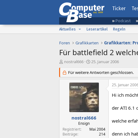
Ticker
Te
Podcast
Aktuelles
Leserartikel
Regeln
Foren
Grafikkarten
Grafikkarten: P
Für battlefield 2 welc
E
E
nostral666
25. Januar 2006
r
r
s
Für weitere Antworten geschlossen.
s
t
t
e
e
25. Januar 200
l
l
l
l
Hi ich möcht
e
t
r
a
der ATI 6.1
m
nostral666
welche erfa
Ensign
Registriert
Mai 2004
denn ich ha
Beiträge
214