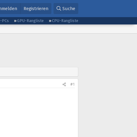
nmelden
Registrieren
Suche
g-PCs
GPU-Rangliste
CPU-Rangliste
#1