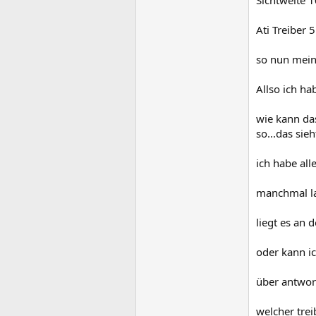
Sichtweite 
Ati Treiber 5
so nun mein
Allso ich h
wie kann das
so...das sieh
ich habe all
manchmal la
liegt es an 
oder kann ic
über antwor
welcher trei