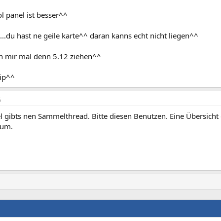
ol panel ist besser^^
.du hast ne geile karte^^ daran kanns echt nicht liegen^^
ch mir mal denn 5.12 ziehen^^
tip^^
6
l gibts nen Sammelthread. Bitte diesen Benutzen. Eine Übersicht
rum.