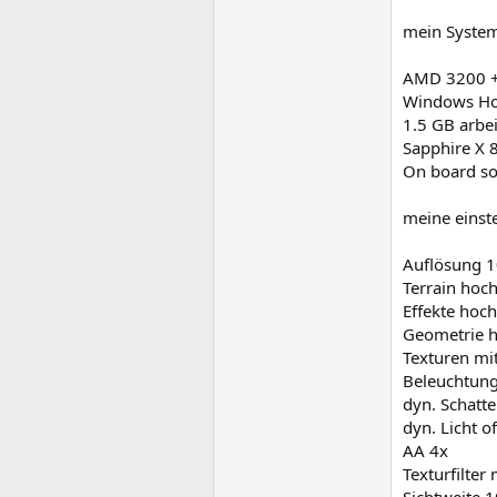
mein Syste
AMD 3200 +
Windows Ho
1.5 GB arbe
Sapphire X 
On board s
meine einst
Auflösung 
Terrain hoc
Effekte hoch
Geometrie 
Texturen mit
Beleuchtung
dyn. Schatte
dyn. Licht of
AA 4x
Texturfilter 