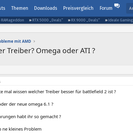
sts
Themen
Downloads
Preisvergleich
Forum
A
RAMageddon
RTX 5000 „Deals“
RX 9000 „Deals“
Ideale Gamin
robleme mit AMD
her Treiber? Omega oder ATI ?
6
e mal wissen welcher Treiber besser für battlefield 2 ist ?
 oder der neue omega 6.1 ?
hrungen habt ihr so gemacht ?
b ne kleines Problem