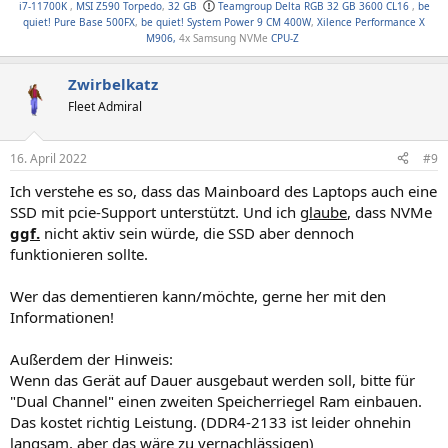
i7-11700K
,
MSI Z590 Torpedo
,
32 GB
Teamgroup Delta RGB 32 GB 3600 CL16
,
be
quiet! Pure Base 500FX
,
be quiet! System Power 9 CM 400W
,
Xilence Performance X
M906,
4x Samsung NVMe
CPU-Z
Zwirbelkatz
Fleet Admiral
16. April 2022
#9
Ich verstehe es so, dass das Mainboard des Laptops auch eine
SSD mit pcie-Support unterstützt. Und ich
glaube
, dass NVMe
ggf.
nicht aktiv sein würde, die SSD aber dennoch
funktionieren sollte.
Wer das dementieren kann/möchte, gerne her mit den
Informationen!
Außerdem der Hinweis:
Wenn das Gerät auf Dauer ausgebaut werden soll, bitte für
"Dual Channel" einen zweiten Speicherriegel Ram einbauen.
Das kostet richtig Leistung. (DDR4-2133 ist leider ohnehin
langsam, aber das wäre zu vernachlässigen)