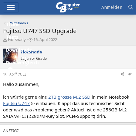
Hauptmenü
Anmelden
Notebooks
Ticker
Fujitsu U747 SSD Upgrade
Tests
E
E
Hotshady
16. April 2022
r
r
Downloads
s
s
Hotshady
t
t
Lt. Junior Grade
e
e
Preisvergleich
l
l
l
l
16. April 2022
#1
Forum
e
t
r
a
Hallo zusammen,
Aktuelles
m
ich würde gerne eine
2TB grosse M.2 SSD
in mein Notebook
Empfohlene Inhalte
Fujitsu U747
einbauen. Klappt das aus technischer Sicht
Neue Beiträge
oder wird das Probleme geben? Aktuell ist eine 256GB M.2
SATA/AHCI (2280/M-Key Slot, PCIe-Support) drin.
Neueste Aktivitäten
Leserartikel