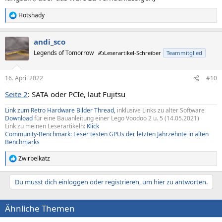
Hotshady
R
e
a
andi_sco
k
t
Legends of Tomorrow
✍️Leserartikel-Schreiber
Teammitglied
i
o
n
16. April 2022
#10
e
n
Seite 2
: SATA oder PCIe, laut Fujitsu
:
Link zum Retro Hardware Bilder Thread,
inklusive Links zu alter Software
Download
für eine Bauanleitung einer Lego Voodoo 2 u. 5 (14.05.2021)
Link zu meinen Leserartikeln:
Klick
Community-Benchmark: Leser testen GPUs der letzten Jahrzehnte in alten
Benchmarks
Zwirbelkatz
R
e
a
Du musst dich einloggen oder registrieren, um hier zu antworten.
k
t
i
Ähnliche Themen
o
n