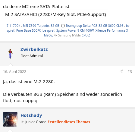
da deine M2 eine SATA Platte ist
M.2 SATA/AHCI (2280/M-Key Slot, PCIe-Support)
i7-11700K
,
MSI Z590 Torpedo
,
32 GB
Teamgroup Delta RGB 32 GB 3600 CL16
,
be
quiet! Pure Base 500FX
,
be quiet! System Power 9 CM 400W
,
Xilence Performance X
M906,
4x Samsung NVMe
CPU-Z
Zwirbelkatz
Fleet Admiral
16. April 2022
#3
Ja, das ist eine M.2 2280.
Die verbauten 8GB (Ram) Speicher sind weder sonderlich
flott, noch üppig.
Hotshady
Lt. Junior Grade
Ersteller dieses Themas