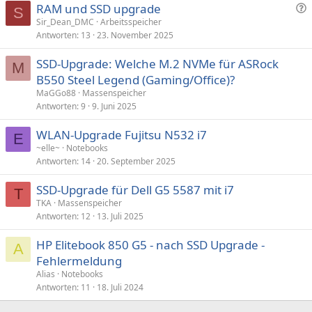
e
F
RAM und SSD upgrade
S
n
r
Sir_Dean_DMC
Arbeitsspeicher
:
Antworten
13
23. November 2025
a
g
SSD-Upgrade: Welche M.2 NVMe für ASRock
e
M
B550 Steel Legend (Gaming/Office)?
MaGGo88
Massenspeicher
Antworten
9
9. Juni 2025
WLAN-Upgrade Fujitsu N532 i7
E
~elle~
Notebooks
Antworten
14
20. September 2025
SSD-Upgrade für Dell G5 5587 mit i7
T
TKA
Massenspeicher
Antworten
12
13. Juli 2025
HP Elitebook 850 G5 - nach SSD Upgrade -
A
Fehlermeldung
Alias
Notebooks
Antworten
11
18. Juli 2024