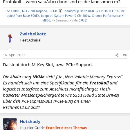
Protokoll... wenn sata/ahci dann sind es die langsamen m2
i7-11700K
,
MSI Z590 Torpedo
,
32 GB
Teamgroup Delta RGB 32 GB 3600 CL16
,
be
quiet! Pure Base 500FX
,
be quiet! System Power 9 CM 400W
,
Xilence Performance X
M906,
4x Samsung NVMe
CPU-Z
Zwirbelkatz
Fleet Admiral
16. April 2022
#6
Da steht doch M-Key Slot, bzw. PCIe-Support.
Die Abkürzung
NVMe
steht für „Non-Volatile Memory Express“.
Es handelt sich um eine Spezifikation für ein
Protokoll
und
logisches Interface zum Anschluss nichtflüchtiger, Flash-
basierter Massenspeichergeräte wie SSDs (Solid State Drives)
über den PCI-Express-Bus (PCIe-Bus) an einen
Rechner.12.03.2021
Hotshady
Lt. Junior Grade
Ersteller dieses Themas