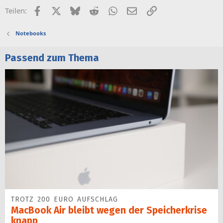
Facebook
X (Twitter)
Bluesky
Reddit
WhatsApp
E-Mail
Link
Teilen:
Notebooks
Passend zum Thema
TROTZ 200 EURO AUFSCHLAG
MacBook Air bleibt wegen der Speicherkrise
knapp