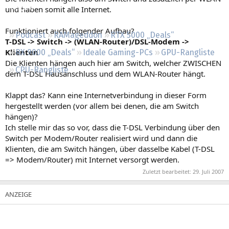
Regeln
und haben somit alle Internet.
Funktioniert auch folgender Aufbau?
Podcast
RAMageddon
RTX 5000 „Deals“
T-DSL -> Switch -> (WLAN-Router)/DSL-Modem ->
Klienten
RX 9000 „Deals“
Ideale Gaming-PCs
GPU-Rangliste
Die Klienten hängen auch hier am Switch, welcher ZWISCHEN
CPU-Rangliste
dem T-DSL Hausanschluss und dem WLAN-Router hängt.
Klappt das? Kann eine Internetverbindung in dieser Form
hergestellt werden (vor allem bei denen, die am Switch
hängen)?
Ich stelle mir das so vor, dass die T-DSL Verbindung über den
Switch per Modem/Router realisiert wird und dann die
Klienten, die am Switch hängen, über dasselbe Kabel (T-DSL
=> Modem/Router) mit Internet versorgt werden.
Zuletzt bearbeitet:
29. Juli 2007