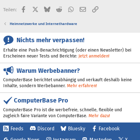
Facebook
X (Twitter)
Bluesky
Reddit
WhatsApp
E-Mail
Link
Teilen:
Heimnetzwerke und Internethardware
Nichts mehr verpassen!
Erhalte eine Push-Benachrichtigung (oder einen Newsletter) bei
Erscheinen neuer Tests und Berichte:
Jetzt anmelden!
Warum Werbebanner?
ComputerBase berichtet unabhängig und verkauft deshalb keine
Inhalte, sondern Werbebanner.
Mehr erfahren!
ComputerBase Pro
ComputerBase Pro ist die werbefreie, schnelle, flexible und
zugleich faire Variante von ComputerBase.
Mehr dazu!
Feeds
Discord
Bluesky
Facebook
Google News
Instagram
Mastodon
X