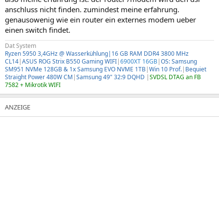
anschluss nicht finden. zumindest meine erfahrung.
genausowenig wie ein router ein externes modem ueber
einen switch findet.
Dat System
Ryzen 5950 3,4GHz @ Wasserkühlung|16 GB RAM DDR4 3800 MHz
CL14
|
ASUS ROG Strix B550 Gaming WIFI
|
6900XT 16GB
|
OS: Samsung
SM951 NVMe 128GB & 1x Samsung EVO NVME 1TB
|
Win 10 Prof.
|
Bequiet
Straight Power 480W CM
|
Samsung 49" 32:9 DQHD
|
SVDSL DTAG an FB
7582 + Mikrotik WIFI