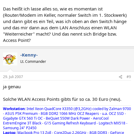
Das heißt ich lasse alles so, wie es momentan ist
(Router/Modem im Keller, normaler Switch im 1. Stockwerk)
und dann gibt es ein Teil, was ich oben an den Switch hänge
und das mir dann aus dem LAN Anschluss einen WLAN
"Weiterreicher" macht? Und das nennt sich Bridge bzw.
Access Point?
-Kenny-
Lt. Commander
29. Juli 2007
#9
ja genau
Solche WLAN Access Points gibts für so ca. 30 Euro (neu).
Workstation:
Intel Xeon QuadCore X3350 (@3,2GHz) cooled by Zalman 9700
- ASUS P5K Premium - 8GB DDR2 1066 MHz OCZ Reapers - u.a. OCZ SSD -
Gigabyte GTX 560 Ti OC - BeQuiet 550W Dark Power - AeroCool
ExtremEngine 3T Black - G15 Gaming Refresh Keyboard - Logitech MX518 -
Samsung 24" P2450
Laptop:
Macbook Pro 13 Zoll - Core2Duo 2.26GHz - 8GB DDR3 - GeForce