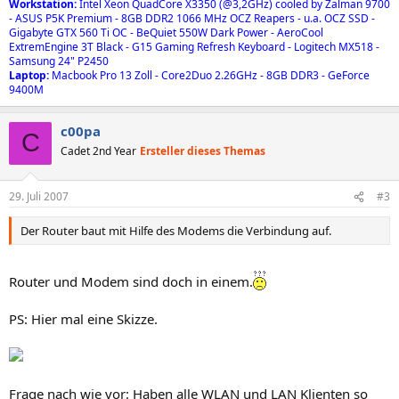
Workstation:
Intel Xeon QuadCore X3350 (@3,2GHz) cooled by Zalman 9700
- ASUS P5K Premium - 8GB DDR2 1066 MHz OCZ Reapers - u.a. OCZ SSD -
Gigabyte GTX 560 Ti OC - BeQuiet 550W Dark Power - AeroCool
ExtremEngine 3T Black - G15 Gaming Refresh Keyboard - Logitech MX518 -
Samsung 24" P2450
Laptop:
Macbook Pro 13 Zoll - Core2Duo 2.26GHz - 8GB DDR3 - GeForce
9400M
c00pa
C
Cadet 2nd Year
Ersteller dieses Themas
29. Juli 2007
#3
Der Router baut mit Hilfe des Modems die Verbindung auf.
Router und Modem sind doch in einem.
PS: Hier mal eine Skizze.
Frage nach wie vor: Haben alle WLAN und LAN Klienten so