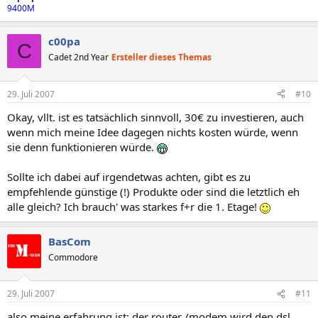
9400M
c00pa
C
Cadet 2nd Year
Ersteller dieses Themas
29. Juli 2007
#10
Okay, vllt. ist es tatsächlich sinnvoll, 30€ zu investieren, auch
wenn mich meine Idee dagegen nichts kosten würde, wenn
sie denn funktionieren würde.
Sollte ich dabei auf irgendetwas achten, gibt es zu
empfehlende günstige (!) Produkte oder sind die letztlich eh
alle gleich? Ich brauch' was starkes f+r die 1. Etage!
BasCom
Commodore
29. Juli 2007
#11
also meine erfahrung ist: der router /modem wird den dsl