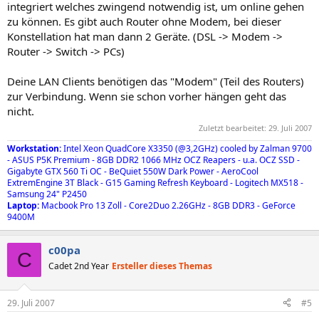
integriert welches zwingend notwendig ist, um online gehen
zu können. Es gibt auch Router ohne Modem, bei dieser
Konstellation hat man dann 2 Geräte. (DSL -> Modem ->
Router -> Switch -> PCs)
Deine LAN Clients benötigen das "Modem" (Teil des Routers)
zur Verbindung. Wenn sie schon vorher hängen geht das
nicht.
Zuletzt bearbeitet:
29. Juli 2007
Workstation:
Intel Xeon QuadCore X3350 (@3,2GHz) cooled by Zalman 9700
- ASUS P5K Premium - 8GB DDR2 1066 MHz OCZ Reapers - u.a. OCZ SSD -
Gigabyte GTX 560 Ti OC - BeQuiet 550W Dark Power - AeroCool
ExtremEngine 3T Black - G15 Gaming Refresh Keyboard - Logitech MX518 -
Samsung 24" P2450
Laptop:
Macbook Pro 13 Zoll - Core2Duo 2.26GHz - 8GB DDR3 - GeForce
9400M
c00pa
C
Cadet 2nd Year
Ersteller dieses Themas
29. Juli 2007
#5