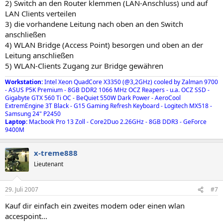
2) Switch an den Router klemmen (LAN-Anschluss) und auf
LAN Clients verteilen
3) die vorhandene Leitung nach oben an den Switch
anschließen
4) WLAN Bridge (Access Point) besorgen und oben an der
Leitung anschließen
5) WLAN-Clients Zugang zur Bridge gewähren
Workstation:
Intel Xeon QuadCore X3350 (@3,2GHz) cooled by Zalman 9700
- ASUS P5K Premium - 8GB DDR2 1066 MHz OCZ Reapers - u.a. OCZ SSD -
Gigabyte GTX 560 Ti OC - BeQuiet 550W Dark Power - AeroCool
ExtremEngine 3T Black - G15 Gaming Refresh Keyboard - Logitech MX518 -
Samsung 24" P2450
Laptop:
Macbook Pro 13 Zoll - Core2Duo 2.26GHz - 8GB DDR3 - GeForce
9400M
x-treme888
Lieutenant
29. Juli 2007
#7
Kauf dir einfach ein zweites modem oder einen wlan
accespoint...