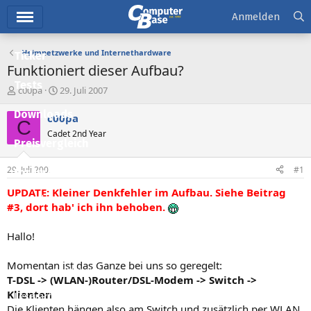
Hauptmenü
Anmelden
Heimnetzwerke und Internethardware
Ticker
Funktioniert dieser Aufbau?
Tests
E
E
c00pa
29. Juli 2007
r
r
Downloads
s
s
c00pa
C
t
t
Cadet 2nd Year
e
e
Preisvergleich
l
l
l
l
29. Juli 2007
#1
Forum
e
t
r
a
UPDATE: Kleiner Denkfehler im Aufbau. Siehe Beitrag
Aktuelles
m
#3, dort hab' ich ihn behoben.
Empfohlene Inhalte
Hallo!
Neue Beiträge
Momentan ist das Ganze bei uns so geregelt:
Neueste Aktivitäten
T-DSL -> (WLAN-)Router/DSL-Modem -> Switch ->
Klienten
Leserartikel
Die Klienten hängen also am Switch und zusätzlich per WLAN