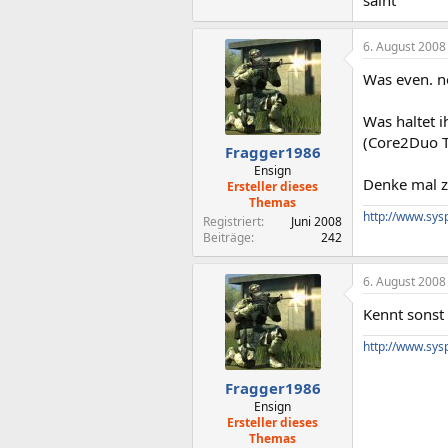
6. August 2008
Was even. no
Was haltet
(Core2Duo 
Fragger1986
Ensign
Denke mal zu
Ersteller dieses
Themas
http://www.sys
Registriert
Juni 2008
Beiträge
242
6. August 2008
Kennt sonst 
http://www.sys
Fragger1986
Ensign
Ersteller dieses
Themas