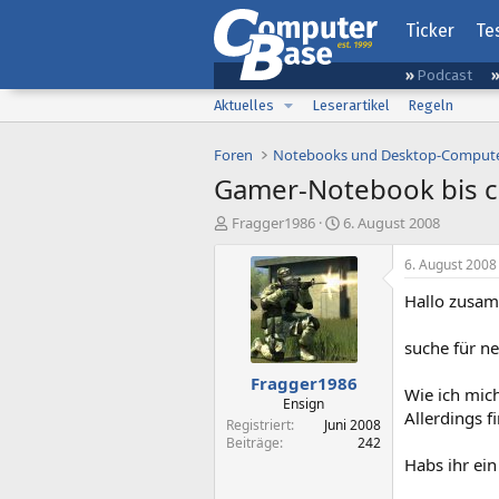
Ticker
Te
Podcast
Aktuelles
Leserartikel
Regeln
Foren
Notebooks und Desktop-Comput
Gamer-Notebook bis ca
E
E
Fragger1986
6. August 2008
r
r
s
s
6. August 2008
t
t
Hallo zus
e
e
l
l
l
l
suche für n
e
t
Fragger1986
r
a
Wie ich mich
m
Ensign
Allerdings f
Registriert
Juni 2008
Beiträge
242
Habs ihr ein