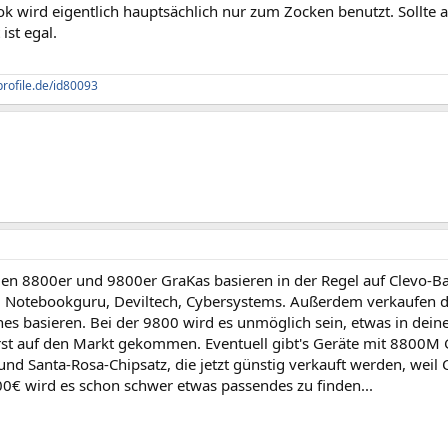
 wird eigentlich hauptsächlich nur zum Zocken benutzt. Sollte a
ist egal.
profile.de/id80093
den 8800er und 9800er GraKas basieren in der Regel auf Clevo-B
, Notebookguru, Deviltech, Cybersystems. Außerdem verkaufen di
es basieren. Bei der 9800 wird es unmöglich sein, etwas in dein
rst auf den Markt gekommen. Eventuell gibt's Geräte mit 8800M GT
d Santa-Rosa-Chipsatz, die jetzt günstig verkauft werden, weil C
00€ wird es schon schwer etwas passendes zu finden...