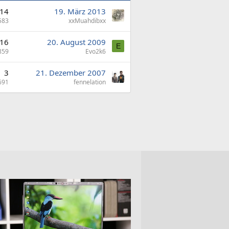
14
19. März 2013
583
xxMuahdibxx
16
20. August 2009
E
859
Evo2k6
3
21. Dezember 2007
691
fennelation