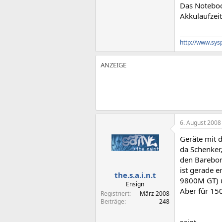
Das Notebook
Akkulaufzeit 
http://www.sys
6. August 2008
Geräte mit 
da Schenker
den Barebon
ist gerade e
the.s.a.i.n.t
9800M GT) un
Ensign
Aber für 15
Registriert
März 2008
Beiträge
248
saint