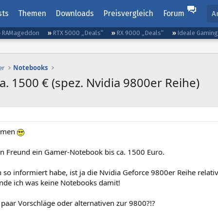
sts
Themen
Downloads
Preisvergleich
Forum
A
RAMageddon
RTX 5000 „Deals“
RX 9000 „Deals“
Ideale Gamin
er
Notebooks
. 1500 € (spez. Nvidia 9800er Reihe)
ammen
en Freund ein Gamer-Notebook bis ca. 1500 Euro.
 so informiert habe, ist ja die Nvidia Geforce 9800er Reihe relativ
inde ich was keine Notebooks damit!
 paar Vorschläge oder alternativen zur 9800?!?