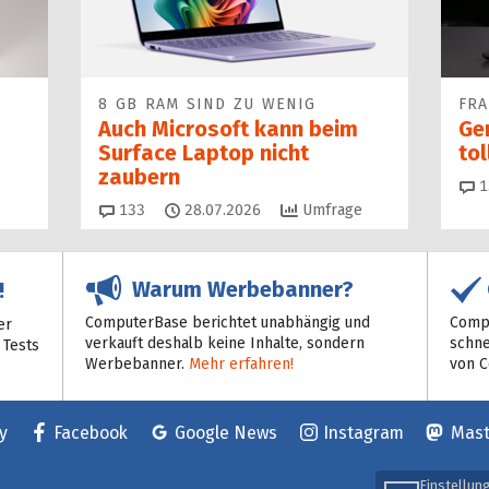
8 GB RAM SIND ZU WENIG
FR
Auch Microsoft kann beim
Ge
Surface Laptop nicht
to
zaubern
1
Kommentare
133
28.07.2026
Umfrage
Warum Werbebanner?
!
ComputerBase berichtet unabhängig und
Compu
er
verkauft deshalb keine Inhalte, sondern
schne
 Tests
Werbebanner.
Mehr erfahren!
von 
y
Facebook
Google News
Instagram
Mas
Einstellun