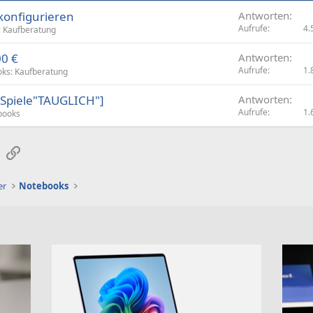
konfigurieren
Antworten
Aufrufe
4.
 Kaufberatung
0 €
Antworten
Aufrufe
1.
ks: Kaufberatung
[Spiele"TAUGLICH"]
Antworten
Aufrufe
1.
books
sApp
E-Mail
Link
er
Notebooks