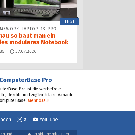
TEST
AMEWORK LAPTOP 13 PRO
nau so baut man ein
lles modulares Notebook
Kommentare
35
27.07.2026
ComputerBase Pro
terBase Pro ist die werbefreie,
lle, flexible und zugleich faire Variante
ComputerBase.
Mehr dazu!
todon
X
YouTube
gen und
Probleme mit einem