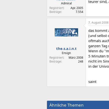
teurer sind,
Admiral
Registriert
Apr. 2005
Beiträge
7.554
7. August 2008
das kommt au
(und selbst
oftmals auch
ganzen Tag m
the.s.a.i.n.t
Wenn du "mo
Ensign
5 Minuten t
Registriert
März 2008
nicht im Sin
Beiträge
248
in der Univ
saint
Ähnliche Themen