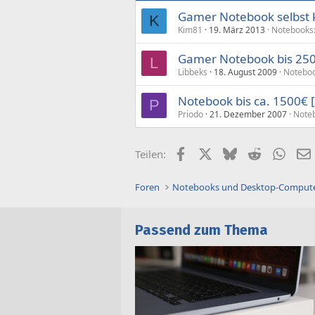
Gamer Notebook selbst 
K
Kim81
19. März 2013
Notebooks:
Gamer Notebook bis 250
L
Libbeks
18. August 2009
Noteboo
Notebook bis ca. 1500€ 
P
Priodo
21. Dezember 2007
Note
Facebook
X (Twitter)
Bluesky
Reddit
What
Teilen:
Foren
Notebooks und Desktop-Comput
Passend zum Thema