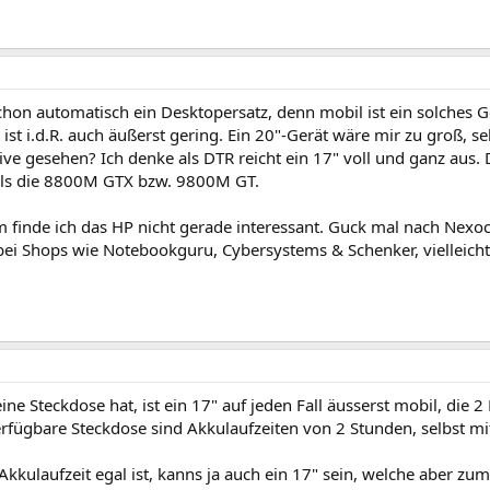
schon automatisch ein Desktopersatz, denn mobil ist ein solches G
 ist i.d.R. auch äußerst gering. Ein 20"-Gerät wäre mir zu groß, s
ive gesehen? Ich denke als DTR reicht ein 17" voll und ganz aus
ls die 8800M GTX bzw. 9800M GT.
em finde ich das HP nicht gerade interessant. Guck mal nach Nexoc
bei Shops wie Notebookguru, Cybersystems & Schenker, vielleicht 
e Steckdose hat, ist ein 17" auf jeden Fall äusserst mobil, die 2
rfügbare Steckdose sind Akkulaufzeiten von 2 Stunden, selbst mit
Akkulaufzeit egal ist, kanns ja auch ein 17" sein, welche aber z