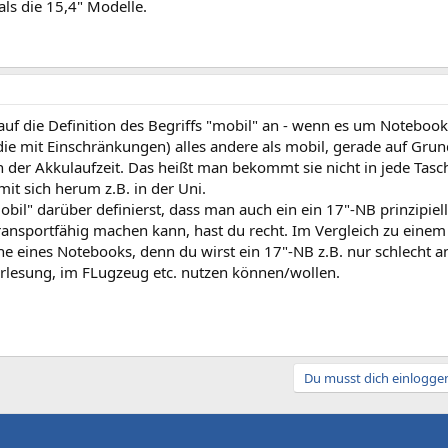
 als die 15,4" Modelle.
f die Definition des Begriffs "mobil" an - wenn es um Notebooks 
 die mit Einschränkungen) alles andere als mobil, gerade auf Gru
 der Akkulaufzeit. Das heißt man bekommt sie nicht in jede Tasc
it sich herum z.B. in der Uni.
bil" darüber definierst, dass man auch ein ein 17"-NB prinzipie
ransportfähig machen kann, hast du recht. Im Vergleich zu einem
ne eines Notebooks, denn du wirst ein 17"-NB z.B. nur schlecht a
orlesung, im FLugzeug etc. nutzen können/wollen.
Du musst dich einloggen