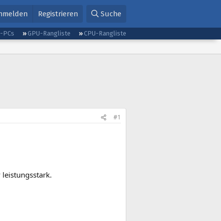
nmelden
Registrieren
Suche
g-PCs
GPU-Rangliste
CPU-Rangliste
#1
 leistungsstark.