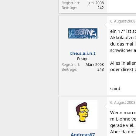
Registriert
Juni 2008
Beiträge
242
6. August 2008
ein 17" ist 
Akkulaufzeit
du das mal l
schwächer a
the.s.a.i.n.t
Ensign
Alles in all
Registriert
März 2008
oder direkt 
Beiträge
248
saint
6. August 2008
Wenn man ein
mit, ohne ve
gerade viel.
Aber da die 
Andreas87