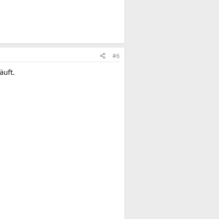
#6
äuft.