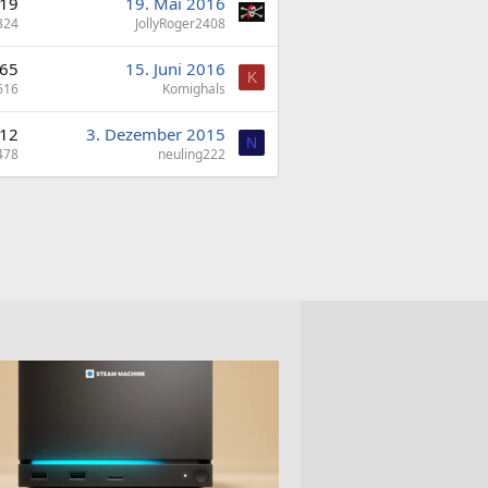
19
19. Mai 2016
324
JollyRoger2408
65
15. Juni 2016
K
616
Komighals
12
3. Dezember 2015
N
478
neuling222