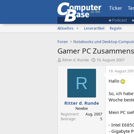
Ticker
Te
Podcast
Aktuelles
Leserartikel
Regeln
Foren
Notebooks und Desktop-Comput
Gamer PC Zusammenste
E
E
Ritter d. Runde
19. August 2007
r
r
s
s
19. August 200
t
t
R
Hallo
e
e
l
l
l
l
So, ich hab
e
t
Woche best
Ritter d. Runde
r
a
m
Newbie
Mein PC sie
Registriert
Aug. 2007
Beiträge
5
- Intel E685
- Gigabyte 