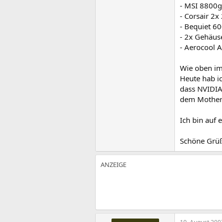
- MSI 8800
- Corsair 2x
- Bequiet 6
- 2x Gehäus
- Aerocool 
Wie oben im 
Heute hab i
dass NVIDIA
dem Motherb
Ich bin auf
Schöne Grü