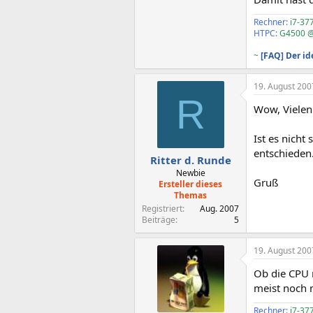
Rechner:
i7-37
HTPC:
G4500 @
~
[FAQ] Der i
19. August 200
R
Wow, Vielen
Ist es nich
entschieden
Ritter d. Runde
Newbie
Gruß
Ersteller dieses
Themas
Registriert
Aug. 2007
Beiträge
5
19. August 200
Ob die CPU n
meist noch 
Rechner:
i7-37