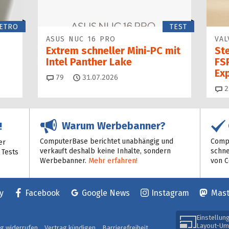
ETRO
TEST
ASUS NUC 16 PRO
VAL
Extrem schneller Mini-PC mit
St
Intel Panther Lake
FSR
Ex
Kommentare
79
31.07.2026
2
Warum Werbebanner?
!
ComputerBase berichtet unabhängig und
Compu
er
verkauft deshalb keine Inhalte, sondern
schne
 Tests
Werbebanner.
Mehr erfahren!
von 
y
Facebook
Google News
Instagram
Mas
Einstellun
Layout-Um
ag widerrufen
Vertrag kündigen
Barrierefreiheit