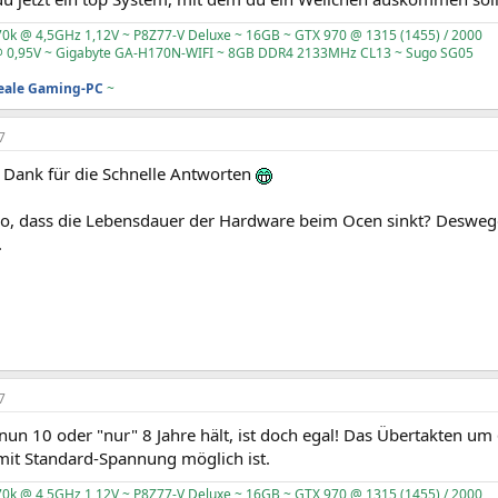
70k @ 4,5GHz 1,12V ~ P8Z77-V Deluxe ~ 16GB ~ GTX 970 @ 1315 (1455) / 2000
 0,95V ~ Gigabyte GA-H170N-WIFI ~ 8GB DDR4 2133MHz CL13 ~ Sugo SG05
deale Gaming-PC
~
7
 Dank für die Schnelle Antworten
t so, dass die Lebensdauer der Hardware beim Ocen sinkt? Deswe
.
7
un 10 oder "nur" 8 Jahre hält, ist doch egal! Das Übertakten um 
mit Standard-Spannung möglich ist.
70k @ 4,5GHz 1,12V ~ P8Z77-V Deluxe ~ 16GB ~ GTX 970 @ 1315 (1455) / 2000