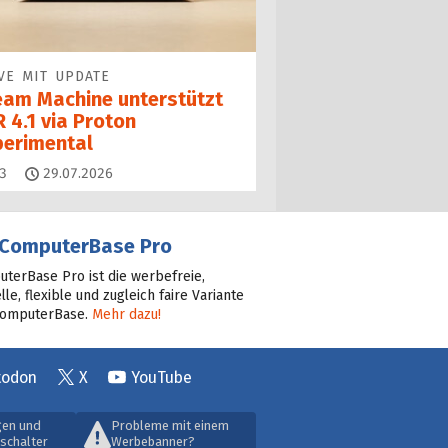
VE MIT UPDATE
eam Machine unterstützt
 4.1 via Proton
perimental
Kommentare
3
29.07.2026
ComputerBase Pro
terBase Pro ist die werbefreie,
lle, flexible und zugleich faire Variante
ComputerBase.
Mehr dazu!
todon
X
YouTube
gen und
Probleme mit einem
schalter
Werbebanner?