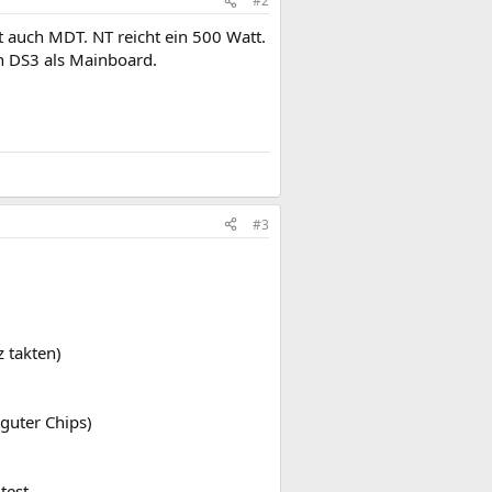
#2
t auch MDT. NT reicht ein 500 Watt.
in DS3 als Mainboard.
#3
 takten)
guter Chips)
test.