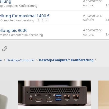
llung
Antworten
Aufrufe
1.
op-Computer: Kaufberatung
lung für maximal 1400 €
Antworten
Aufrufe
4.
-Computer: Kaufberatung
2
3
4
lung bis 900€
Antworten
Aufrufe
1.
esktop-Computer: Kaufberatung
sApp
E-Mail
Link
er
Desktop-Computer
Desktop-Computer: Kaufberatung