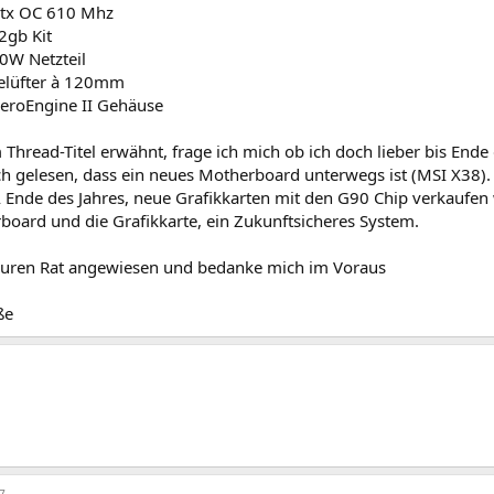
gtx OC 610 Mhz
 2gb Kit
00W Netzteil
elüfter à 120mm
AeroEngine II Gehäuse
Thread-Titel erwähnt, frage ich mich ob ich doch lieber bis Ende 
ch gelesen, dass ein neues Motherboard unterwegs ist (MSI X38)
 Ende des Jahres, neue Grafikkarten mit den G90 Chip verkaufen 
oard und die Grafikkarte, ein Zukunftsicheres System.
 euren Rat angewiesen und bedanke mich im Voraus
ße