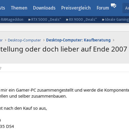
sts
Themen
Downloads
Preisvergleich
Forum
A
RAMageddon
RTX 5000 „Deals“
RX 9000 „Deals“
Ideale Gamin
er
Desktop-Computer
Desktop-Computer: Kaufberatung
llung oder doch lieber auf Ende 2007
7
e mir ein Gamer-PC zusammengestellt und werde die Komponente
ellen und selber zusammenbauen.
ht nach den Kauf so aus,
0
P35 DS4