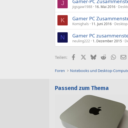
Gamer-PC Zusammenste
J
jigsgaw1988
16. Mai 2016
Deskt
Gamer PC Zusammenstel
K
Komighals
11. Juni 2016
Desktop
Gamer PC zusammenstel
N
neuling222
1. Dezember 2015
D
Facebook
X (Twitter)
Bluesky
Reddit
What
Teilen:
Foren
Notebooks und Desktop-Comput
Passend zum Thema