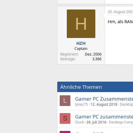
20. August 200
H
Hm, als RAM
HZH
Captain
Registriert
Dez. 2006
Beiträge
3.386
Ähnliche Themen
Gamer PC Zusammenste
L
lynes75
12. August 2018
Desktop
Gamer PC zusammenste
S
Sluck
28. Juli 2016
Desktop-Comp