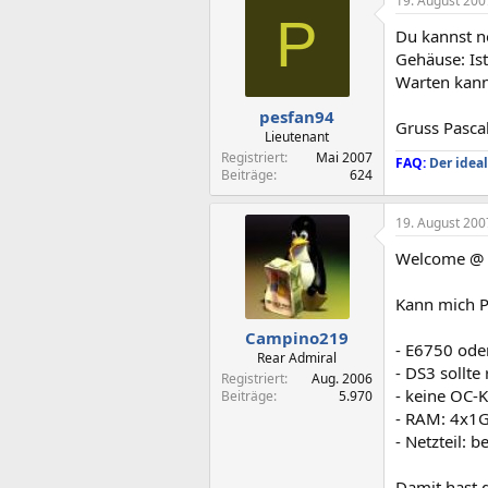
19. August 200
P
Du kannst no
Gehäuse: Is
Warten kann
pesfan94
Gruss Pasca
Lieutenant
Registriert
Mai 2007
FAQ:
Der ideal
Beiträge
624
19. August 200
Welcome @
Kann mich P
Campino219
- E6750 ode
Rear Admiral
- DS3 sollte
Registriert
Aug. 2006
- keine OC-K
Beiträge
5.970
- RAM: 4x1G
- Netzteil: 
Damit hast 