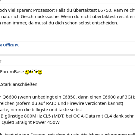
7
ch viel sparen: Prozessor: Falls du übertaktest E6750. Ram reich
t natürlich Geschmackssache. Wenn du nicht übertaktest reicht e
 man immer, da musst du dich schon selbst entscheiden.
l
e Office PC
7
 ForumBase
.Stark anschließen.
r Q6600 (wenn unbedingt ein E6850, dann einen E6600 auf 3GHz
 reichen (sofern du auf RAID und Firewire verzichten kannst)
arte, nimm die billigste und takte selbst
B günstige 800MHz CL5 (MDT, bei OC A-Data mit CL4 dank sehr 
be Quiet! Straight Power 450W
du jetzt ein top System, mit dem du ein Weilchen auskommen soll