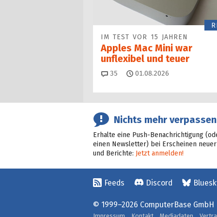
R
IM TEST VOR 15 JAHREN
Apples Mac Mini war
unflexibel und teuer
Kommentare
35
01.08.2026
Nichts mehr verpassen
Erhalte eine Push-Benachrichtigung (od
einen Newsletter) bei Erscheinen neuer
und Berichte:
Jetzt anmelden!
Feeds
Discord
Bluesk
© 1999–2026 ComputerBase GmbH
Impressum
Kontakt
Mediadaten
Vertr