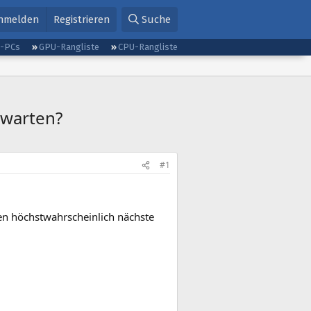
nmelden
Registrieren
Suche
g-PCs
GPU-Rangliste
CPU-Rangliste
 warten?
#1
n höchstwahrscheinlich nächste