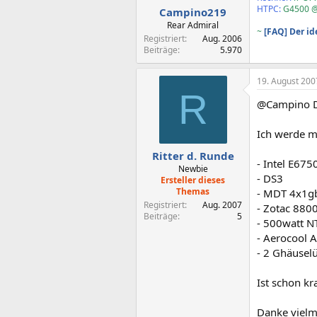
HTPC:
G4500 @
Campino219
Rear Admiral
~
[FAQ] Der i
Registriert
Aug. 2006
Beiträge
5.970
19. August 200
R
@Campino Da 
Ich werde m
Ritter d. Runde
- Intel E675
Newbie
- DS3
Ersteller dieses
Themas
- MDT 4x1g
Registriert
Aug. 2007
- Zotac 880
Beiträge
5
- 500watt N
- Aerocool 
- 2 Ghäusel
Ist schon kr
Danke vielm