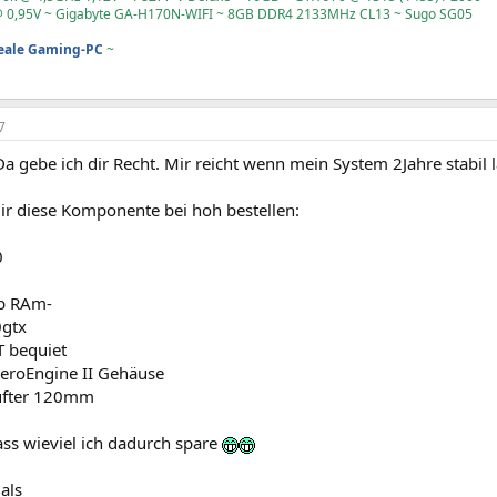
 0,95V ~ Gigabyte GA-H170N-WIFI ~ 8GB DDR4 2133MHz CL13 ~ Sugo SG05
deale Gaming-PC
~
7
gebe ich dir Recht. Mir reicht wenn mein System 2Jahre stabil l
ir diese Komponente bei hoh bestellen:
0
b RAm-
0gtx
T bequiet
AeroEngine II Gehäuse
üfter 120mm
ass wieviel ich dadurch spare
als