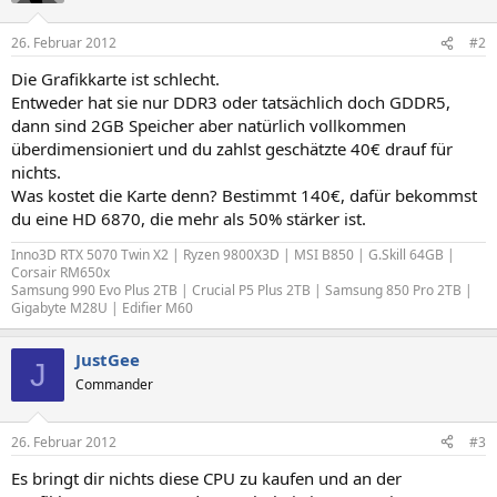
26. Februar 2012
#2
Die Grafikkarte ist schlecht.
Entweder hat sie nur DDR3 oder tatsächlich doch GDDR5,
dann sind 2GB Speicher aber natürlich vollkommen
überdimensioniert und du zahlst geschätzte 40€ drauf für
nichts.
Was kostet die Karte denn? Bestimmt 140€, dafür bekommst
du eine HD 6870, die mehr als 50% stärker ist.
Inno3D RTX 5070 Twin X2 | Ryzen 9800X3D | MSI B850 | G.Skill 64GB |
Corsair RM650x
Samsung 990 Evo Plus 2TB | Crucial P5 Plus 2TB |
Samsung 850 Pro 2TB |
Gigabyte M28U | Edifier M60
JustGee
J
Commander
26. Februar 2012
#3
Es bringt dir nichts diese CPU zu kaufen und an der