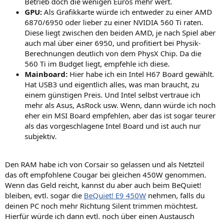
Betrieb doch die wenigen Euros mehr wert.
GPU:
Als Grafikkarte würde ich entweder zu einer AMD
6870/6950 oder lieber zu einer NVIDIA 560 Ti raten.
Diese liegt zwischen den beiden AMD, je nach Spiel aber
auch mal über einer 6950, und profitiert bei Physik-
Berechnungen deutlich von dem PhysX Chip. Da die
560 Ti im Budget liegt, empfehle ich diese.
Mainboard:
Hier habe ich ein Intel H67 Board gewählt.
Hat USB3 und eigentlich alles, was man braucht, zu
einem günstigen Preis. Und Intel selbst vertraue ich
mehr als Asus, AsRock usw. Wenn, dann würde ich noch
eher ein MSI Board empfehlen, aber das ist sogar teurer
als das vorgeschlagene Intel Board und ist auch nur
subjektiv.
Den RAM habe ich von Corsair so gelassen und als Netzteil
das oft empfohlene Cougar bei gleichen 450W genommen.
Wenn das Geld reicht, kannst du aber auch beim BeQuiet!
bleiben, evtl. sogar die
BeQuiet! E9 450W
nehmen, falls du
deinen PC noch mehr Richtung Silent trimmen möchtest.
Hierfür würde ich dann evtl. noch über einen Austausch