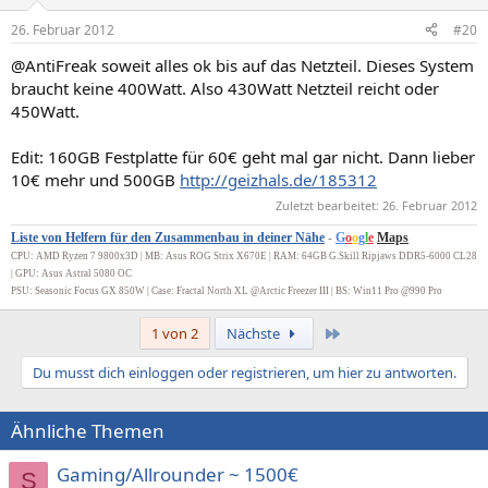
26. Februar 2012
#20
@AntiFreak soweit alles ok bis auf das Netzteil. Dieses System
braucht keine 400Watt. Also 430Watt Netzteil reicht oder
450Watt.
Edit: 160GB Festplatte für 60€ geht mal gar nicht. Dann lieber
10€ mehr und 500GB
http://geizhals.de/185312
Zuletzt bearbeitet:
26. Februar 2012
Liste von Helfern für den Zusammenbau in deiner Nähe
-
G
o
o
g
l
e
Maps
CPU: AMD Ryzen 7 9800x3D | MB: Asus ROG Strix X670E | RAM: 64GB G.Skill Ripjaws DDR5-6000 CL28
| GPU: Asus Astral 5080 OC
PSU: Seasonic Focus GX 850W | Case: Fractal North XL @Arctic Freezer III | BS: Win11 Pro @990 Pro
Letzte
1 von 2
Nächste
Du musst dich einloggen oder registrieren, um hier zu antworten.
Ähnliche Themen
Gaming/Allrounder ~ 1500€
S