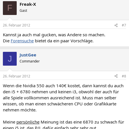
Freak-X
F
Gast
26. Februar 2012
#7
Kannst ja auch mal gucken, was Andere so machen.
Die
Forensuche
bietet da ein paar Vorschläge.
JustGee
J
Commander
26. Februar 2012
#8
Wenn die Nvidia 550 auch 140€ kostet, dann kannst du auch
den i5 + 6780 nehmen und keinen i3, obwohl der auch für
alle Spiele vollkommen ausreichend ist. Muss man selber
wissen, ob man einen schwächeren CPU oder Grafikkarte
nehmen möchte.
Meine
persönliche
Meinung ist das eine 6870 zu schwach für
einen i5 ist, das P/L dafür einfach sehr sehr gut.