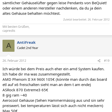
sämtlicher Gehäuselüfter gegen leise Pendants von BeQuiet!
oder einem anderen Hersteller nachdenken, da du ja dein
altes Gehäuse behalten möchtest.
Zuletzt bearbeitet:
26. Februar 2012
Mit besten Grüßen,
capreolis
AntiFreak
A
Cadet 2nd Year
26. Februar 2012
#19
Ich würde bei dem Preis auch eher ein amd System kaufen.
Ich habe dir ma was zusammengestellt.
AMD Phenom II X4 960t 105€ (könnte man durch das board
etl auf x6 freischalten sieht man an dem t am ende)
ASRock 870 Extreme3 65€
8 gig ram ~40
Aerocool Gehäuse (Sehen Hammermässig aus und sin sehr
preiswert. bei temperaturen lässt sich auch nicht meckern)
Max 50€