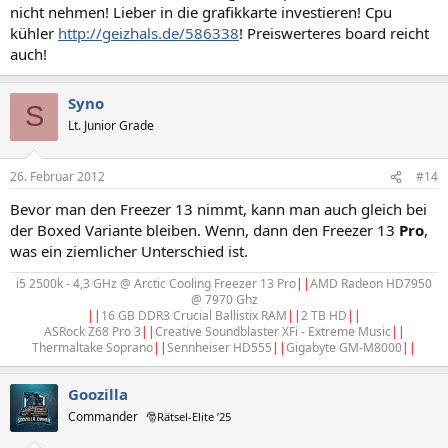
nicht nehmen! Lieber in die grafikkarte investieren! Cpu
kühler
http://geizhals.de/586338
! Preiswerteres board reicht
auch!
Syno
S
Lt. Junior Grade
26. Februar 2012
#14
Bevor man den Freezer 13 nimmt, kann man auch gleich bei
der Boxed Variante bleiben. Wenn, dann den Freezer 13
Pro
,
was ein ziemlicher Unterschied ist.
i5 2500k - 4,3 GHz @ Arctic Cooling Freezer 13 Pro
||
AMD Radeon HD7950
@ 7970 Ghz
||
16 GB DDR3 Crucial Ballistix RAM
||
2 TB HD
||
ASRock Z68 Pro 3
||
Creative Soundblaster XFi - Extreme Music
||
Thermaltake Soprano
||
Sennheiser HD555
||
Gigabyte GM-M8000
||
Goozilla
Commander
🎅Rätsel-Elite ’25