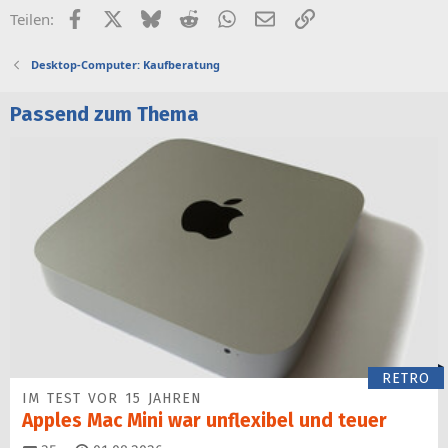
Facebook
X (Twitter)
Bluesky
Reddit
WhatsApp
E-Mail
Link
Teilen:
Desktop-Computer: Kaufberatung
Passend zum Thema
RETRO
IM TEST VOR 15 JAHREN
Apples Mac Mini war unflexibel und teuer