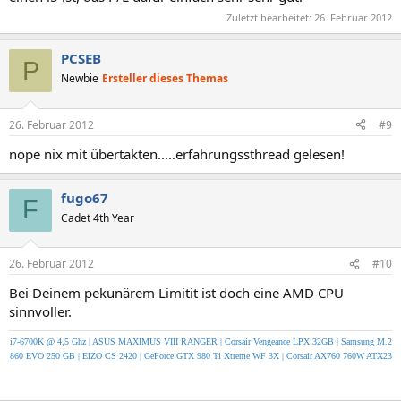
Zuletzt bearbeitet:
26. Februar 2012
PCSEB
P
Newbie
Ersteller dieses Themas
26. Februar 2012
#9
nope nix mit übertakten.....erfahrungssthread gelesen!
fugo67
F
Cadet 4th Year
26. Februar 2012
#10
Bei Deinem pekunärem Limitit ist doch eine AMD CPU
sinnvoller.
i7-6700K @ 4,5 Ghz | ASUS MAXIMUS VIII RANGER | Corsair Vengeance LPX 32GB | Samsung M.2
860 EVO 250 GB | EIZO CS 2420 | GeForce GTX 980 Ti Xtreme WF 3X | Corsair AX760 760W ATX23