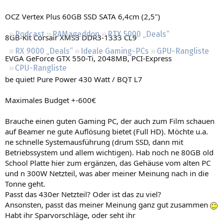
Regeln
OCZ Vertex Plus 60GB SSD SATA 6,4cm (2,5")
Podcast
RAMageddon
RTX 5000 „Deals“
8GB-Kit Corsair XMS3 DDR3-1333 CL9
RX 9000 „Deals“
Ideale Gaming-PCs
GPU-Rangliste
EVGA GeForce GTX 550-Ti, 2048MB, PCI-Express
CPU-Rangliste
be quiet! Pure Power 430 Watt / BQT L7
Maximales Budget +-600€
Brauche einen guten Gaming PC, der auch zum Film schauen
auf Beamer ne gute Auflösung bietet (Full HD). Möchte u.a.
ne schnelle Systemausführung (drum SSD, dann mit
Betriebssystem und allem wichtigen). Hab noch ne 80GB old
School Platte hier zum ergänzen, das Gehäuse vom alten PC
und n 300W Netzteil, was aber meiner Meinung nach in die
Tonne geht.
Passt das 430er Netzteil? Oder ist das zu viel?
Ansonsten, passt das meiner Meinung ganz gut zusammen
Habt ihr Sparvorschläge, oder seht ihr