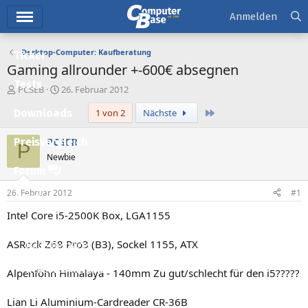
Hauptmenü
Anmelden
Desktop-Computer: Kaufberatung
Ticker
Gaming allrounder +-600€ absegnen
Tests
E
E
PCSEB
26. Februar 2012
r
r
Letzte
Downloads
1 von 2
Nächste
s
s
t
t
e
e
PCSEB
Preisvergleich
P
l
l
Newbie
l
l
Forum
e
t
r
a
26. Februar 2012
#1
Aktuelles
m
Intel Core i5-2500K Box, LGA1155
Empfohlene Inhalte
ASRock Z68 Pro3 (B3), Sockel 1155, ATX
Neue Beiträge
Neueste Aktivitäten
Alpenföhn Himalaya - 140mm Zu gut/schlecht für den i5?????
Leserartikel
Lian Li Aluminium-Cardreader CR-36B