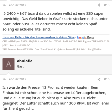
26. Februar 2012
#15
i5 2400 + h67 board da du spielen willst ist eine SSD super
unwichtig. Das Geld lieber in Grafikkarte stecken nichts unter
560ti oder 6950 alles darunter macht echt keinen Spaß
solang es aktuelle Titel sind.
Liste von Helfern für den Zusammenbau in deiner Nähe
-
G
o
o
g
l
e
Maps
CPU: AMD Ryzen 7 9800x3D | MB: Asus ROG Strix X670E | RAM: 64GB G.Skill Ripjaws DDR5-6000 CL28
| GPU: Asus Astral 5080 OC
PSU: Seasonic Focus GX 850W | Case: Fractal North XL @Arctic Freezer III | BS: Win11 Pro @990 Pro
abulafia
A
Gast
26. Februar 2012
#16
Ich würde den Freezer 13 Pro nicht wieder kaufen. Beim
Einbau ist mir schon eine Haltenase am Lüfter abgebrochen,
und die Leistung ist auch nicht gut. Also zum OC nicht
geeignet. Der Lüfter schafft auch nur 1300 RPM. Ist wohl eher
für Silent gedacht.