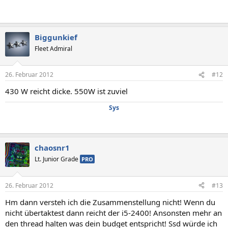
Biggunkief
Fleet Admiral
26. Februar 2012
#12
430 W reicht dicke. 550W ist zuviel
Sys
chaosnr1
Lt. Junior Grade
PRO
26. Februar 2012
#13
Hm dann versteh ich die Zusammenstellung nicht! Wenn du
nicht übertaktest dann reicht der i5-2400! Ansonsten mehr an
den thread halten was dein budget entspricht! Ssd würde ich