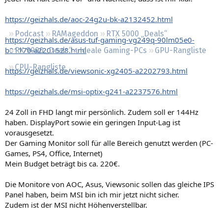
Regeln
https://geizhals.de/aoc-24g2u-bk-a2132452.html
Podcast
RAMageddon
RTX 5000 „Deals“
https://geizhals.de/asus-tuf-gaming-vg249q-90lm05e0-
b01170-a2201528.html
RX 9000 „Deals“
Ideale Gaming-PCs
GPU-Rangliste
CPU-Rangliste
https://geizhals.de/viewsonic-xg2405-a2202793.html
https://geizhals.de/msi-optix-g241-a2237576.html
24 Zoll in FHD langt mir persönlich. Zudem soll er 144Hz
haben. DisplayPort sowie ein geringen Input-Lag ist
vorausgesetzt.
Der Gaming Monitor soll für alle Bereich genutzt werden (PC-
Games, PS4, Office, Internet)
Mein Budget beträgt bis ca. 220€.
Die Monitore von AOC, Asus, Viewsonic sollen das gleiche IPS
Panel haben, beim MSI bin ich mir jetzt nicht sicher.
Zudem ist der MSI nicht Höhenverstellbar.