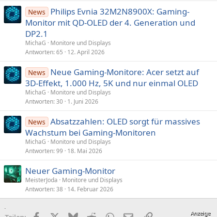
Philips Evnia 32M2N8900X: Gaming-
News
Monitor mit QD-OLED der 4. Generation und
DP2.1
MichaG
Monitore und Displays
Antworten
65
12. April 2026
Neue Gaming-Monitore: Acer setzt auf
News
3D-Effekt, 1.000 Hz, 5K und nur einmal OLED
MichaG
Monitore und Displays
Antworten
30
1. Juni 2026
Absatzzahlen: OLED sorgt für massives
News
Wachstum bei Gaming-Monitoren
MichaG
Monitore und Displays
Antworten
99
18. Mai 2026
Neuer Gaming-Monitor
MeisterJoda
Monitore und Displays
Antworten
38
14. Februar 2026
Facebook
X (Twitter)
Bluesky
Reddit
WhatsApp
E-Mail
Link
Teilen: