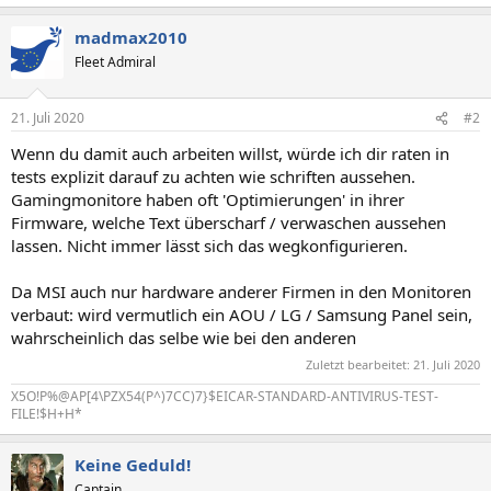
madmax2010
Fleet Admiral
21. Juli 2020
#2
Wenn du damit auch arbeiten willst, würde ich dir raten in
tests explizit darauf zu achten wie schriften aussehen.
Gamingmonitore haben oft 'Optimierungen' in ihrer
Firmware, welche Text überscharf / verwaschen aussehen
lassen. Nicht immer lässt sich das wegkonfigurieren.
Da MSI auch nur hardware anderer Firmen in den Monitoren
verbaut: wird vermutlich ein AOU / LG / Samsung Panel sein,
wahrscheinlich das selbe wie bei den anderen
Zuletzt bearbeitet:
21. Juli 2020
X5O!P%@AP[4\PZX54(P^)7CC)7}$EICAR-STANDARD-ANTIVIRUS-TEST-
FILE!$H+H*
Keine Geduld!
Captain