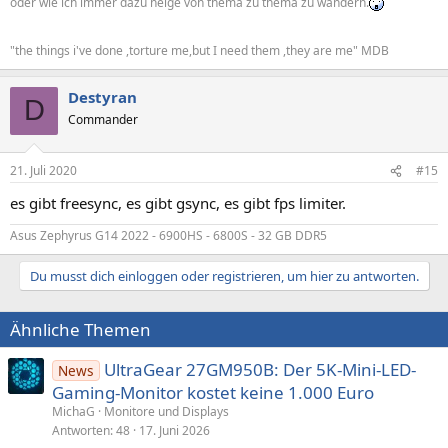
oder wie ich immer dazu neige von thema zu thema zu wandern.
"the things i've done ,torture me,but I need them ,they are me" MDB
Destyran
D
Commander
21. Juli 2020
#15
es gibt freesync, es gibt gsync, es gibt fps limiter.
Asus Zephyrus G14 2022 - 6900HS - 6800S - 32 GB DDR5
Du musst dich einloggen oder registrieren, um hier zu antworten.
Ähnliche Themen
UltraGear 27GM950B: Der 5K-Mini-LED-
News
Gaming-Monitor kostet keine 1.000 Euro
MichaG
Monitore und Displays
Antworten
48
17. Juni 2026