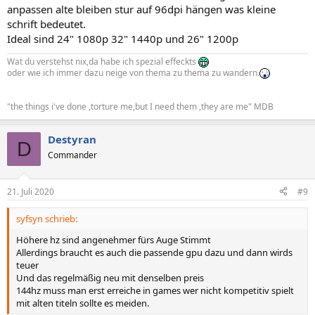
anpassen alte bleiben stur auf 96dpi hängen was kleine
schrift bedeutet.
Ideal sind 24" 1080p 32" 1440p und 26" 1200p
Wat du verstehst nix,da habe ich spezial effeckts
oder wie ich immer dazu neige von thema zu thema zu wandern.
"the things i've done ,torture me,but I need them ,they are me" MDB
Destyran
D
Commander
21. Juli 2020
#9
syfsyn schrieb:
Höhere hz sind angenehmer fürs Auge Stimmt
Allerdings braucht es auch die passende gpu dazu und dann wirds
teuer
Und das regelmäßig neu mit denselben preis
144hz muss man erst erreiche in games wer nicht kompetitiv spielt
mit alten titeln sollte es meiden.