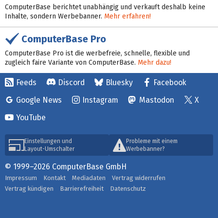
ComputerBase berichtet unabhängig und verkauft deshalb keine
Inhalte, sondern Werbebanner.
Mehr erfahren!
ComputerBase Pro
ComputerBase Pro ist die werbefreie, schnelle, flexible und
zugleich faire Variante von ComputerBase.
Mehr dazu!
Feeds
Discord
Bluesky
Facebook
Google News
Instagram
Mastodon
X
YouTube
Einstellungen und
Probleme mit einem
Layout-Umschalter
Werbebanner?
© 1999–2026 ComputerBase GmbH
Impressum
Kontakt
Mediadaten
Vertrag widerrufen
Vertrag kündigen
Barrierefreiheit
Datenschutz