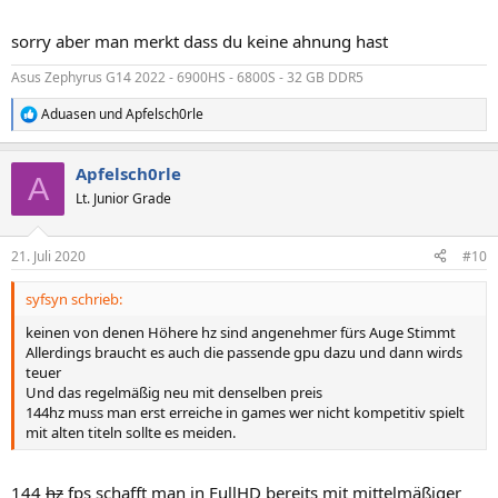
sorry aber man merkt dass du keine ahnung hast
Asus Zephyrus G14 2022 - 6900HS - 6800S - 32 GB DDR5
Aduasen
und
Apfelsch0rle
R
e
a
Apfelsch0rle
k
A
t
Lt. Junior Grade
i
o
n
21. Juli 2020
#10
e
n
syfsyn schrieb:
:
keinen von denen Höhere hz sind angenehmer fürs Auge Stimmt
Allerdings braucht es auch die passende gpu dazu und dann wirds
teuer
Und das regelmäßig neu mit denselben preis
144hz muss man erst erreiche in games wer nicht kompetitiv spielt
mit alten titeln sollte es meiden.
144
hz
fps schafft man in FullHD bereits mit mittelmäßiger