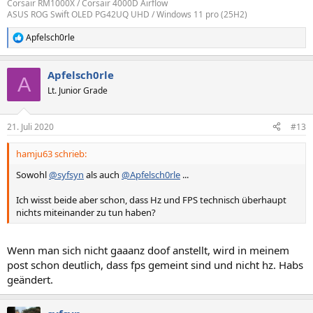
Corsair RM1000X / Corsair 4000D Airflow
ASUS ROG Swift OLED PG42UQ UHD / Windows 11 pro (25H2)
Apfelsch0rle
R
e
a
Apfelsch0rle
k
A
t
Lt. Junior Grade
i
o
n
21. Juli 2020
#13
e
n
hamju63 schrieb:
:
Sowohl
@syfsyn
als auch
@Apfelsch0rle
...
Ich wisst beide aber schon, dass Hz und FPS technisch überhaupt
nichts miteinander zu tun haben?
Wenn man sich nicht gaaanz doof anstellt, wird in meinem
post schon deutlich, dass fps gemeint sind und nicht hz. Habs
geändert.