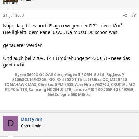
21. Juli 2020
#3
Naja, da gibt es noch Fragen wegen der DPI - der cd/m²
(Helligkeit), dem Panel usw. . Da musst Du schon was
genauerer werden.
Und auch bei 220€, 144 Umdrehungen@220€ ?! - neee das
geht nicht.
Ryzen 5600X OC@All Core, Mugen 5 PCGH, G.Skill RipJaws V
3600@CL16@32GB, XFX RX 5700 XT Thicc II Ultra OC, MSI B450
TOMAHAWK MAX, Chieftec GPM-550S, Acer Nitro VG270U, CRUCIAL M.2
P2 PCIe 1TB, Samsung HD204UI 2TB, Lenovo P10 TB-X705F 4GB 192GB,
NetCologne 500 MBit/s.
Destyran
D
Commander