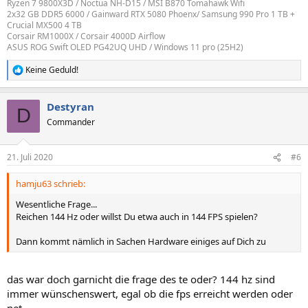
Ryzen 7 9800X3D / Noctua NH-D15 / MSI B870 Tomahawk Wifi
2x32 GB DDR5 6000 / Gainward RTX 5080 Phoenx/ Samsung 990 Pro 1 TB +
Crucial MX500 4 TB
Corsair RM1000X / Corsair 4000D Airflow
ASUS ROG Swift OLED PG42UQ UHD / Windows 11 pro (25H2)
Keine Geduld!
R
e
a
Destyran
k
D
t
Commander
i
o
n
21. Juli 2020
#6
e
n
hamju63 schrieb:
:
Wesentliche Frage...
Reichen 144 Hz oder willst Du etwa auch in 144 FPS spielen?
Dann kommt nämlich in Sachen Hardware einiges auf Dich zu
das war doch garnicht die frage des te oder? 144 hz sind
immer wünschenswert, egal ob die fps erreicht werden oder
net