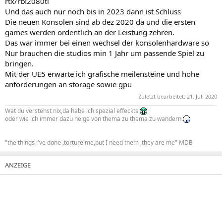
rtx/rtx2080ti
Und das auch nur noch bis in 2023 dann ist Schluss
Die neuen Konsolen sind ab dez 2020 da und die ersten
games werden ordentlich an der Leistung zehren.
Das war immer bei einen wechsel der konsolenhardware so
Nur brauchen die studios min 1 Jahr um passende Spiel zu
bringen.
Mit der UE5 erwarte ich grafische meilensteine und hohe
anforderungen an storage sowie gpu
Zuletzt bearbeitet:
21. Juli 2020
Wat du verstehst nix,da habe ich spezial effeckts
oder wie ich immer dazu neige von thema zu thema zu wandern.
"the things i've done ,torture me,but I need them ,they are me" MDB