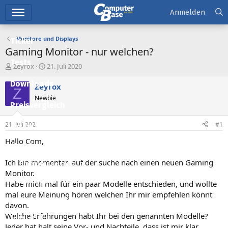
Hauptmenü
Anmelden
Monitore und Displays
Ticker
Gaming Monitor - nur welchen?
Tests
E
E
Zeyrox
21. Juli 2020
r
r
Downloads
s
s
Zeyrox
Z
t
t
Newbie
e
e
Preisvergleich
l
l
l
l
21. Juli 2020
#1
Forum
e
t
r
a
Hallo Com,
Aktuelles
m
Ich bin momentan auf der suche nach einen neuen Gaming
Empfohlene Inhalte
Monitor.
Neue Beiträge
Habe mich mal für ein paar Modelle entschieden, und wollte
mal eure Meinung hören welchen Ihr mir empfehlen könnt
Neueste Aktivitäten
davon.
Welche Erfahrungen habt Ihr bei den genannten Modelle?
Leserartikel
Jeder hat halt seine Vor- und Nachteile, dass ist mir klar.