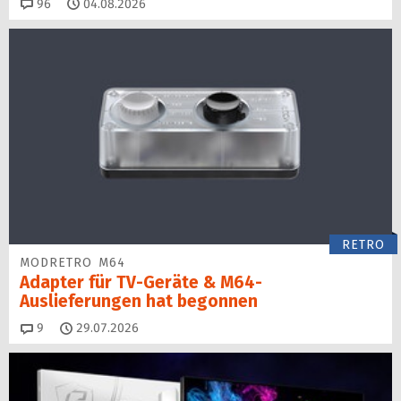
Kommentare
96
04.08.2026
RETRO
MODRETRO M64
Adapter für TV-Geräte & M64-
Auslieferungen hat begon­nen
Kommentare
9
29.07.2026