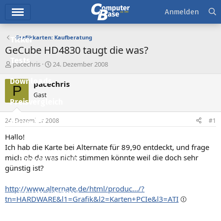
Hauptmenü
Anmelden
Grafikkarten: Kaufberatung
Ticker
GeCube HD4830 taugt die was?
Tests
E
E
pacechris
24. Dezember 2008
r
r
Downloads
s
s
pacechris
P
t
t
Gast
e
e
Preisvergleich
l
l
l
l
24. Dezember 2008
#1
Forum
e
t
r
a
Hallo!
Aktuelles
m
Ich hab die Karte bei Alternate für 89,90 entdeckt, und frage
mich ob da was nicht stimmen könnte weil die doch sehr
Empfohlene Inhalte
günstig ist?
Neue Beiträge
http://www.alternate.de/html/produc.../?
Neueste Aktivitäten
tn=HARDWARE&l1=Grafik&l2=Karten+PCIe&l3=ATI
Leserartikel