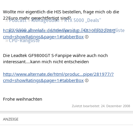
Regeln
Wollte mir eigentlich die HIS bestellen, frage mich ob die
22Euro mehr gerechtfertigt sind?
Podcast
RAMageddon
RTX 5000 „Deals“
http://www.alternate.de/html/produc...4830/302276/?
RX 9000 „Deals“
Ideale Gaming-PCs
GPU-Rangliste
cmd=showRatings&page=1#tabberBox
CPU-Rangliste
Die Leadtek GF9800GT S-Fanpipe währe auch noch
interessant....kann mich nicht entscheiden
http://www.alternate.de/html/produc...pipe/281977/?
cmd=showRatings&page=1#tabberBox
Frohe weihnachten
Zuletzt bearbeitet:
24. Dezember 2008