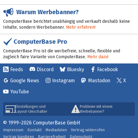
Warum Werbebanner?
ComputerBase berichtet unabhängig und verkauft deshalb keine
Inhalte, sondern Werbebanner.
Mehr erfahren!
ComputerBase Pro
ComputerBase Pro ist die werbefreie, schnelle, flexible und
zugleich faire Variante von ComputerBase.
Mehr dazu!
Feeds
Discord
Bluesky
Facebook
Google News
Instagram
Mastodon
X
YouTube
Einstellungen und
Probleme mit einem
Layout-Umschalter
Werbebanner?
© 1999–2026 ComputerBase GmbH
Impressum
Kontakt
Mediadaten
Vertrag widerrufen
Vertrag kündigen
Barrierefreiheit
Datenschutz