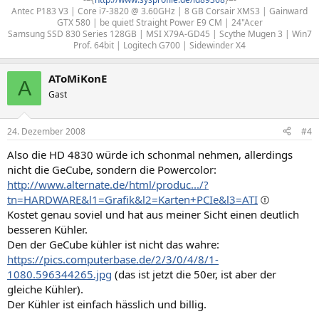
Antec P183 V3 | Core i7-3820 @ 3.60GHz | 8 GB Corsair XMS3 | Gainward
GTX 580 | be quiet! Straight Power E9 CM | 24"Acer
Samsung SSD 830 Series 128GB | MSI X79A-GD45 | Scythe Mugen 3 | Win7
Prof. 64bit | Logitech G700 | Sidewinder X4​
AToMiKonE
A
Gast
24. Dezember 2008
#4
Also die HD 4830 würde ich schonmal nehmen, allerdings
nicht die GeCube, sondern die Powercolor:
http://www.alternate.de/html/produc.../?
tn=HARDWARE&l1=Grafik&l2=Karten+PCIe&l3=ATI
Kostet genau soviel und hat aus meiner Sicht einen deutlich
besseren Kühler.
Den der GeCube kühler ist nicht das wahre:
https://pics.computerbase.de/2/3/0/4/8/1-
1080.596344265.jpg
(das ist jetzt die 50er, ist aber der
gleiche Kühler).
Der Kühler ist einfach hässlich und billig.