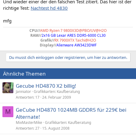
Und wieder einer der den falschen Test zitiert. Das hier ist der
richtige Test:
Nachtest hd 4830
mfg
CPU//
AMD Ryzen 7 9800X3D@PBO/UV@H2O
RAM//
2x16 GB Lexar ARES DDR5-6000 CL30
Grafik//
RX 7900XTX Taichi@H2O
Display//
Alienware AW3423DWF
Du musst dich einloggen oder registrieren, um hier zu antworten.
Ähnliche Themen
Gecube HD4870 X2 billig!
Janniator
Grafikkarten: Kaufberatung
Antworten
17
24. Februar 2009
GeCube HD4870 1024MB GDDR5 für 229€ bei
M
Alternate!
MixMasterMike
Grafikkarten: Kaufberatung
Antworten
27
15. August 2008