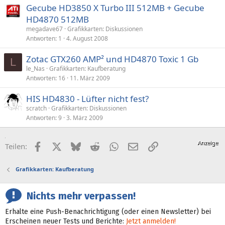
Gecube HD3850 X Turbo III 512MB + Gecube
HD4870 512MB
megadave67
Grafikkarten: Diskussionen
Antworten
1
4. August 2008
Zotac GTX260 AMP² und HD4870 Toxic 1 Gb
L
le_Nas
Grafikkarten: Kaufberatung
Antworten
16
11. März 2009
HIS HD4830 - Lüfter nicht fest?
scratch
Grafikkarten: Diskussionen
Antworten
9
3. März 2009
Facebook
X (Twitter)
Bluesky
Reddit
WhatsApp
E-Mail
Link
Teilen:
Grafikkarten: Kaufberatung
Nichts mehr verpassen!
Erhalte eine Push-Benachrichtigung (oder einen Newsletter) bei
Erscheinen neuer Tests und Berichte:
Jetzt anmelden!