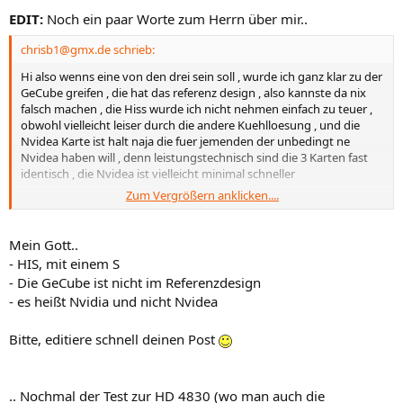
EDIT:
Noch ein paar Worte zum Herrn über mir..
chrisb1@gmx.de schrieb:
Hi also wenns eine von den drei sein soll , wurde ich ganz klar zu der
GeCube greifen , die hat das referenz design , also kannste da nix
falsch machen , die Hiss wurde ich nicht nehmen einfach zu teuer ,
obwohl vielleicht leiser durch die andere Kuehlloesung , und die
Nvidea Karte ist halt naja die fuer jemenden der unbedingt ne
Nvidea haben will , denn leistungstechnisch sind die 3 Karten fast
identisch , die Nvidea ist vielleicht minimal schneller
Zum Vergrößern anklicken....
also wie gesagt ich wurde die GeCube nehmen , ist zwar kein
Premium Hersteller aber beim Referenzdesign kleben die eh alle nur
nen anderen Aufkleber drauf und fertig
Mein Gott..
- HIS, mit einem S
- Die GeCube ist nicht im Referenzdesign
- es heißt Nvidia und nicht Nvidea
Bitte, editiere schnell deinen Post
.. Nochmal der Test zur HD 4830 (wo man auch die