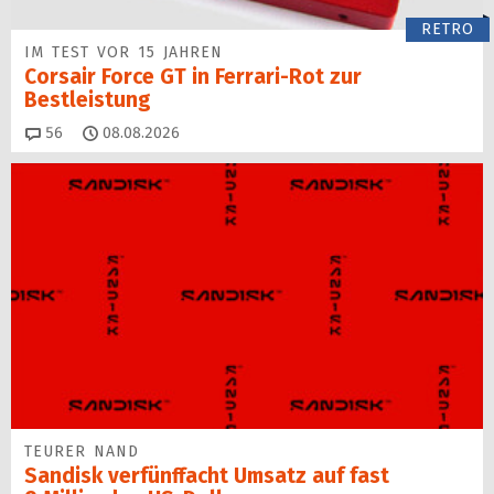
RETRO
IM TEST VOR 15 JAHREN
Corsair Force GT in Ferrari-Rot zur
Bestleistung
Kommentare
56
08.08.2026
TEURER NAND
Sandisk verfünffacht Umsatz auf fast