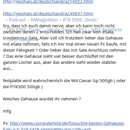
http://geizhals.at/deutschland/a214052.html
Regeln
http://geizhals.at/deutschland/a249837.html
Podcast
RAMageddon
RTX 5000 „Deals“
Sry, dass ich euch damit nerve, aber ich kann mich nicht
RX 9000 „Deals“
Ideale Gaming-PCs
GPU-Rangliste
zwischen denen 2 entschieden. Ich hab zwar kein eSata,
sondern nur Sata. Aber soll ich trotzdem lieber das Gehäuse
CPU-Rangliste
mit eSata nehmen, falls ich mir mal einen neuen Pc kaufe, mit
dieser Fähigkeit ? Oder lieber das mit Sata Anschluss nehmen
? Das eine Gehäuse sieht viel besser durchlüftet mt den
ganzen Löcher aus, aber das andere sieht wieder stabiler
aus...
festplatte wird wahrscheinlich die Wd Caviar Gp 500gb ( oder
die P7K500 500gb )
Welches Gehäuse würdet ihr nehmen ?
mfg
Ps:
http://www.computerbild.de/fotos/Die-besten-Gehaeuse-
fuer-3-5-Zoll-SATA-Festplatten-mit-USB-und-