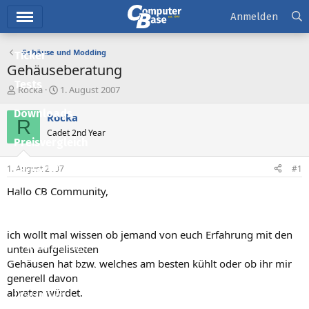
Hauptmenü
Anmelden
Gehäuse und Modding
Ticker
Gehäuseberatung
Tests
E
E
Rocka
1. August 2007
r
r
Downloads
s
s
Rocka
R
t
t
Cadet 2nd Year
e
e
Preisvergleich
l
l
l
l
1. August 2007
#1
Forum
e
t
r
a
Hallo CB Community,
Aktuelles
m
Empfohlene Inhalte
ich wollt mal wissen ob jemand von euch Erfahrung mit den
Neue Beiträge
unten aufgelisteten
Gehäusen hat bzw. welches am besten kühlt oder ob ihr mir
Neueste Aktivitäten
generell davon
abraten würdet.
Leserartikel