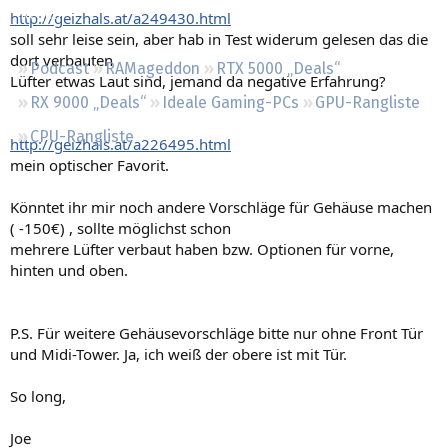
Regeln
http://geizhals.at/a249430.html
soll sehr leise sein, aber hab in Test widerum gelesen das die
dort verbauten
Podcast
RAMageddon
RTX 5000 „Deals“
Lüfter etwas Laut sind, jemand da negative Erfahrung?
RX 9000 „Deals“
Ideale Gaming-PCs
GPU-Rangliste
CPU-Rangliste
http://geizhals.at/a226495.html
mein optischer Favorit.
Könntet ihr mir noch andere Vorschläge für Gehäuse machen
( -150€) , sollte möglichst schon
mehrere Lüfter verbaut haben bzw. Optionen für vorne,
hinten und oben.
P.S. Für weitere Gehäusevorschläge bitte nur ohne Front Tür
und Midi-Tower. Ja, ich weiß der obere ist mit Tür.
So long,
Joe