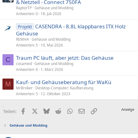
& Netzteil - Connect 750FA
RaptorTP
Gehäuse und Modding
Antworten
0
18. Juli 2026
CASENDRA - 8.8L klappbares ITX Holz
Projekt
Gehäuse
REMHA
Gehäuse und Modding
Antworten
5
10. Mai 2026
Traum PC läuft, aber jetzt: Das Gehäuse
C
cosamed
Gehäuse und Modding
Antworten
6
1. März 2026
Kauf- und Gehäuseberatung für WaKü
M
MrBroker
Desktop-Computer: Kaufberatung
Antworten
5
12. Oktober 2023
Facebook
X (Twitter)
Bluesky
Reddit
WhatsApp
E-Mail
Link
Teilen:
Gehäuse und Modding