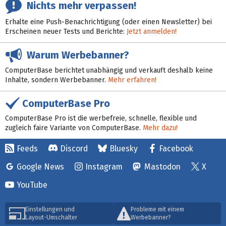
Nichts mehr verpassen!
Erhalte eine Push-Benachrichtigung (oder einen Newsletter) bei
Erscheinen neuer Tests und Berichte:
Jetzt anmelden!
Warum Werbebanner?
ComputerBase berichtet unabhängig und verkauft deshalb keine
Inhalte, sondern Werbebanner.
Mehr erfahren!
ComputerBase Pro
ComputerBase Pro ist die werbefreie, schnelle, flexible und
zugleich faire Variante von ComputerBase.
Mehr dazu!
Feeds
Discord
Bluesky
Facebook
Google News
Instagram
Mastodon
X
YouTube
Einstellungen und
Probleme mit einem
Layout-Umschalter
Werbebanner?