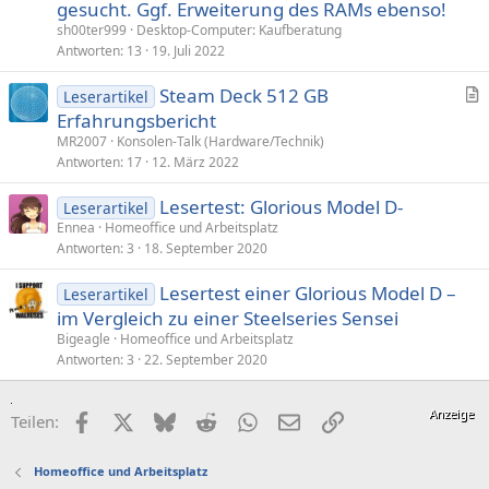
gesucht. Ggf. Erweiterung des RAMs ebenso!
sh00ter999
Desktop-Computer: Kaufberatung
Antworten
13
19. Juli 2022
Steam Deck 512 GB
Leserartikel
r
Erfahrungsbericht
t
MR2007
Konsolen-Talk (Hardware/Technik)
i
Antworten
17
12. März 2022
k
Lesertest: Glorious Model D-
e
Leserartikel
Ennea
Homeoffice und Arbeitsplatz
l
Antworten
3
18. September 2020
Lesertest einer Glorious Model D –
Leserartikel
im Vergleich zu einer Steelseries Sensei
Bigeagle
Homeoffice und Arbeitsplatz
Antworten
3
22. September 2020
Facebook
X (Twitter)
Bluesky
Reddit
WhatsApp
E-Mail
Link
Teilen:
Homeoffice und Arbeitsplatz