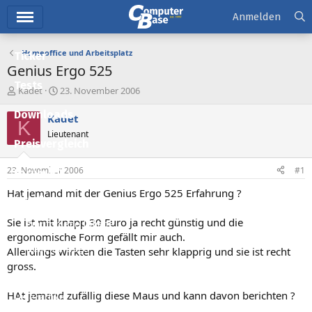
Hauptmenü
Anmelden
Homeoffice und Arbeitsplatz
Ticker
Genius Ergo 525
Tests
E
E
Kadet
23. November 2006
r
r
Downloads
s
s
Kadet
K
t
t
Lieutenant
e
e
Preisvergleich
l
l
l
l
23. November 2006
#1
Forum
e
t
r
a
Hat jemand mit der Genius Ergo 525 Erfahrung ?
Aktuelles
m
Sie ist mit knapp 30 Euro ja recht günstig und die
Empfohlene Inhalte
ergonomische Form gefällt mir auch.
Neue Beiträge
Allerdings wirkten die Tasten sehr klapprig und sie ist recht
gross.
Neueste Aktivitäten
HAt jemand zufällig diese Maus und kann davon berichten ?
Leserartikel