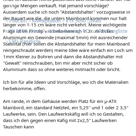
Regeln
geringe Mengen verkauft. Hat jemand vorschläge?
Ausserdem suche ich noch "Abstandshalter" vorzugsweise in
der Bauart wie die, die unters Mainboard kommen nur halt
Podcast
RAMageddon
RTX 5000 „Deals“
länger von 1-15 cm wäre nicht verkehrt. Meine wichtigeste
Frage ist im Prinzip wie bekomme ich in 2mm dickes
RX 9000 „Deals“
Ideale Gaming-PCs
GPU-Rangliste
Aluminium ein Gewinde (maximal 5mm) mit ausreichender
CPU-Rangliste
Stabilität (hier sollen die Abstandshalter für mein Mainboard
reingeschraubt werden) meine Idee wäre einfach ein Loch um
1mm Kleiner zu Bohren und dann die Abstandshalter mit
"Gewalt" reinschrauben, bin mir aber nicht sicher ob
Aluminium dass so ohne weiteres mitmacht oder bricht.
Ich bin für alle Ideen und Vorschläge, wo ich die Materialien
herbekomme, offen.
Am rande, in dem Gehäuse werden Platz für ein µ-ATX
Mainbord, ein standard Netzteil, ein 5,25" und 1 oder 2 3,5"
Laufwerke, sein. Den Laufwerkskäfig will ich so Gestalten,
dass ich den gegen einen Käfig mit 2x2,5" Laufwerken
Tauschen kann