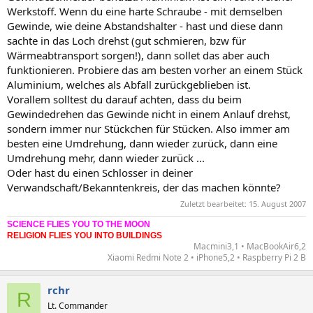
Werkstoff. Wenn du eine harte Schraube - mit demselben
Gewinde, wie deine Abstandshalter - hast und diese dann
sachte in das Loch drehst (gut schmieren, bzw für
Wärmeabtransport sorgen!), dann sollet das aber auch
funktionieren. Probiere das am besten vorher an einem Stück
Aluminium, welches als Abfall zurückgeblieben ist.
Vorallem solltest du darauf achten, dass du beim
Gewindedrehen das Gewinde nicht in einem Anlauf drehst,
sondern immer nur Stückchen für Stücken. Also immer am
besten eine Umdrehung, dann wieder zurück, dann eine
Umdrehung mehr, dann wieder zurück ...
Oder hast du einen Schlosser in deiner
Verwandschaft/Bekanntenkreis, der das machen könnte?
Zuletzt bearbeitet:
15. August 2007
SCIENCE FLIES YOU TO THE MOON
RELIGION FLIES YOU INTO BUILDINGS
Macmini3,1 • MacBookAir6,2
Xiaomi Redmi Note 2 • iPhone5,2 • Raspberry Pi 2 B​
rchr
R
Lt. Commander