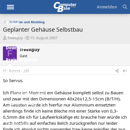
Hauptmenü
Anmelden
Gehäuse und Modding
Ticker
Geplanter Gehäuse Selbstbau
Tests
E
E
freekguy
15. August 2007
r
r
Downloads
s
s
freekguy
F
t
t
Gast
e
e
Preisvergleich
l
l
l
l
15. August 2007
#1
Forum
e
t
r
a
So Servus.
Aktuelles
m
Ich Plane im Moment ein Gehäuse komplett selbst zu Bauen
Empfohlene Inhalte
und zwar mit den Dimensionen 40x26x12,5-15cm (B/T/H).
Neue Beiträge
Am liebsten würde ich hierfür nur Aluminium einsetzten
allerdings finde ich keine Bleche mit einer Stärke von 0,3-
Neueste Aktivitäten
0,5mm die ich für Laufwerkskäfige etc brauche hier würde ich
auch notfalls auf einfaches Belch zurückgreifen nur leider
Leserartikel
finde ich absolut nichts passendes bzw keine Händler der nur