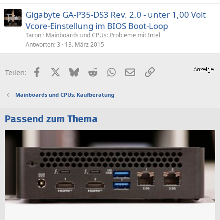
Gigabyte GA-P35-DS3 Rev. 2.0 - unter 1,00 Volt
Vcore-Einstellung im BIOS Boot-Loop
Taron
Mainboards und CPUs: Probleme mit Intel
Antworten
3
13. März 2015
Facebook
X (Twitter)
Bluesky
Reddit
WhatsApp
E-Mail
Link
Teilen:
Mainboards und CPUs: Kaufberatung
Passend zum Thema