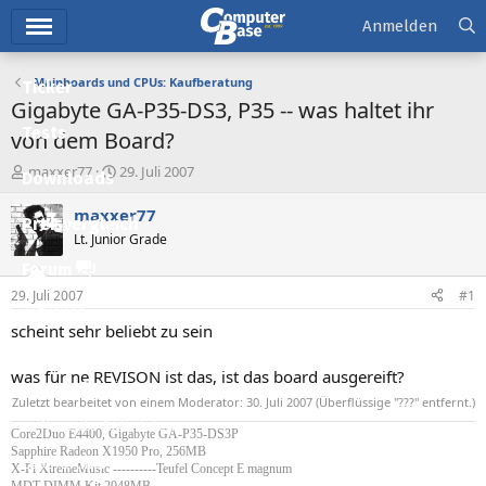
Hauptmenü
Anmelden
Mainboards und CPUs: Kaufberatung
Ticker
Gigabyte GA-P35-DS3, P35 -- was haltet ihr
Tests
von dem Board?
E
E
maxxer77
29. Juli 2007
Downloads
r
r
s
s
maxxer77
Preisvergleich
t
t
Lt. Junior Grade
e
e
l
l
Forum
l
l
29. Juli 2007
#1
e
t
Aktuelles
r
a
scheint sehr beliebt zu sein
m
Empfohlene Inhalte
was für ne REVISON ist das, ist das board ausgereift?
Neue Beiträge
Zuletzt bearbeitet von einem Moderator:
30. Juli 2007
(Überflüssige "???" entfernt.)
Neueste Aktivitäten
Core2Duo E4400, Gigabyte GA-P35-DS3P
Sapphire Radeon X1950 Pro, 256MB
Leserartikel
X-Fi XtremeMusic ----------Teufel Concept E magnum