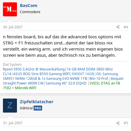
BasCom
Commodore
30. Juli 2007
#4
n feinstes board, bis auf das die advanced bios options mit
STRG + F1 freizuschalten sind...damit der laie bloss nix
verstellt. ein wenig arm. und ich vermiss mein eigenen bios
screen wie beim asus, aber technisch nix zu bemängeln.
Dat System
Ryzen 5950 3,4GHz @ Wasserkühlung|16 GB RAM DDR4 3800 MHz
CL14
|
ASUS ROG Strix B550 Gaming WIFI
|
6900XT 16GB
|
OS: Samsung
SM951 NVMe 128GB & 1x Samsung EVO NVME 1TB
|
Win 10 Prof.
|
Bequiet
Straight Power 480W CM
|
Samsung 49" 32:9 DQHD
|
SVDSL DTAG an FB
7582 + Mikrotik WIFI
Zipfelklatscher
Z
Admiral
PRO
31. Juli 2007
#5