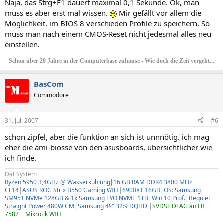
Naja, das Strg+F1 dauert maximal 0,1 Sekunde. Ok, man
muss es aber erst mal wissen.
Mir gefällt vor allem die
Möglichkeit, im BIOS 8 verschieden Profile zu speichern. So
muss man nach einem CMOS-Reset nicht jedesmal alles neu
einstellen.
Schon über 20 Jahre in der Computerbase zuhause - Wie doch die Zeit vergeht...
BasCom
Commodore
31. Juli 2007
#6
schon zipfel, aber die funktion an sich ist unnnötig. ich mag
eher die ami-biosse von den asusboards, übersichtlicher wie
ich finde.
Dat System
Ryzen 5950 3,4GHz @ Wasserkühlung|16 GB RAM DDR4 3800 MHz
CL14
|
ASUS ROG Strix B550 Gaming WIFI
|
6900XT 16GB
|
OS: Samsung
SM951 NVMe 128GB & 1x Samsung EVO NVME 1TB
|
Win 10 Prof.
|
Bequiet
Straight Power 480W CM
|
Samsung 49" 32:9 DQHD
|
SVDSL DTAG an FB
7582 + Mikrotik WIFI