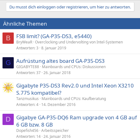
Du musst dich einloggen oder registrieren, um hier zu antworten.
Ähnliche Themen
FSB limit? (GA-P35-DS3, e5440)
B
BryWeaR
Overclocking und Undervolting von Intel-Systemen
Antworten
3
8. Januar 2019
Aufrüstung altes board GA-P35-DS3
G
GIGABYTE88
Mainboards und CPUs: Diskussionen
Antworten
37
26. Januar 2018
Gigabyte P35-DS3 Rev2.0 und Intel Xeon X3210
S.775 kompatibel?
Tanzmusikus
Mainboards und CPUs: Kaufberatung
Antworten
4
14. Dezember 2016
Gigabye GA-P35-DQ6 Ram upgrade von 4 GB auf
D
6 GB bzw. 8 GB
Dopefish456
Arbeitsspeicher
Antworten
14
24. Januar 2016