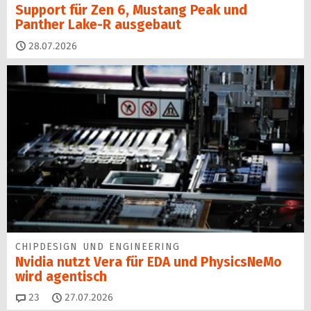
Support für Zen 6, Mustang Peak und
Panther Lake-R ausgebaut
28.07.2026
CHIPDESIGN UND ENGINEERING
Nvidia nutzt Vera für EDA und PhysicsNeMo
wird agentisch
Kommentare
23
27.07.2026