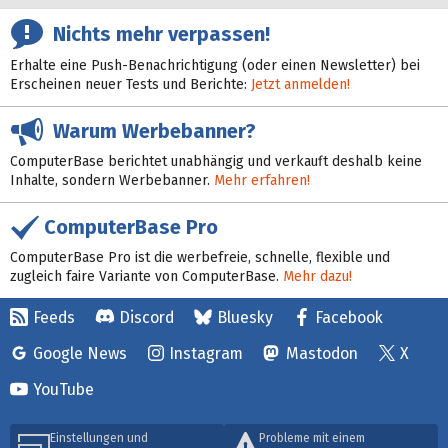
Nichts mehr verpassen!
Erhalte eine Push-Benachrichtigung (oder einen Newsletter) bei
Erscheinen neuer Tests und Berichte:
Jetzt anmelden!
Warum Werbebanner?
ComputerBase berichtet unabhängig und verkauft deshalb keine
Inhalte, sondern Werbebanner.
Mehr erfahren!
ComputerBase Pro
ComputerBase Pro ist die werbefreie, schnelle, flexible und
zugleich faire Variante von ComputerBase.
Mehr dazu!
Feeds
Discord
Bluesky
Facebook
Google News
Instagram
Mastodon
X
YouTube
Einstellungen und
Probleme mit einem