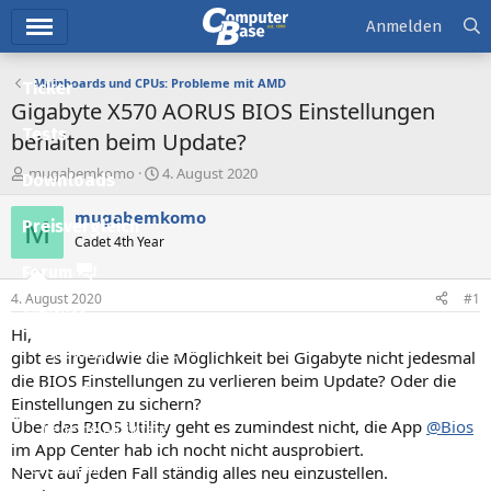
Hauptmenü
Anmelden
Mainboards und CPUs: Probleme mit AMD
Ticker
Gigabyte X570 AORUS BIOS Einstellungen
Tests
behalten beim Update?
E
E
mugabemkomo
4. August 2020
Downloads
r
r
s
s
mugabemkomo
M
Preisvergleich
t
t
Cadet 4th Year
e
e
l
l
Forum
l
l
4. August 2020
#1
e
t
Aktuelles
r
a
Hi,
m
Empfohlene Inhalte
gibt es irgendwie die Möglichkeit bei Gigabyte nicht jedesmal
die BIOS Einstellungen zu verlieren beim Update? Oder die
Neue Beiträge
Einstellungen zu sichern?
Über das BIOS Utility geht es zumindest nicht, die App
@Bios
Neueste Aktivitäten
im App Center hab ich nocht nicht ausprobiert.
Leserartikel
Nervt auf jeden Fall ständig alles neu einzustellen.