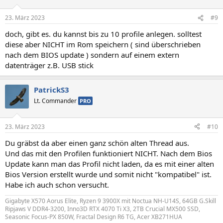
23. März 2023
#9
doch, gibt es. du kannst bis zu 10 profile anlegen. solltest
diese aber NICHT im Rom speichern ( sind überschrieben
nach dem BIOS update ) sondern auf einem extern
datenträger z.B. USB stick
PatrickS3
Lt. Commander
PRO
23. März 2023
#10
Du gräbst da aber einen ganz schön alten Thread aus.
Und das mit den Profilen funktioniert NICHT. Nach dem Bios
Update kann man das Profil nicht laden, da es mit einer alten
Bios Version erstellt wurde und somit nicht "kompatibel" ist.
Habe ich auch schon versucht.
Gigabyte X570 Aorus Elite, Ryzen 9 3900X mit Noctua NH-U14S, 64GB G.Skill
Ripjaws V DDR4-3200, Inno3D RTX 4070 Ti X3, 2TB Crucial MX500 SSD,
Seasonic Focus-PX 850W, Fractal Design R6 TG, Acer XB271HUA