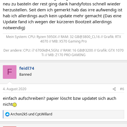
neu zu basteln der rest ging dank handyfotos schnell wieder
herzustellen. Seit dem ich gemerkt hab das irre aufwendig ist
hab ich allerdings auch kein update mehr gemacht {Das eine
Update fand ich wegen der kürzeren Bootzeit allerdings
notwendig)
Mein System: CPU: Ryzen 5950X // RAM: 32 GB@3800_CL16 // Grafik: RTX
4070 // MB: X570 Gaming Pro
Der andere: CPU: i7 6700k@4,5Ghz // RAM: 16 GB@3200 // Grafik: GTX 1070
Ti // MB: Z170 PRO GAMING​
feidl74
F
Banned
4. August 2020
#6
einfach aufschreiben? papier löscht bzw updatet sich auch
nicht
Archon2k5
und
Cpt.Willard
R
e
a