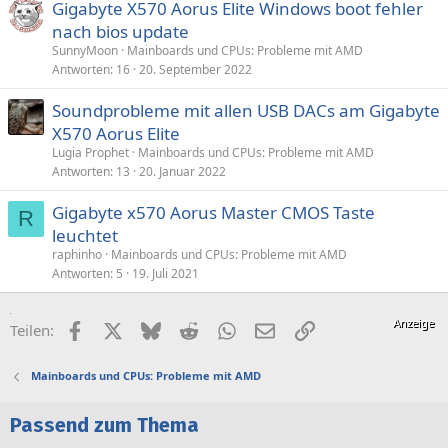
Gigabyte X570 Aorus Elite Windows boot fehler
nach bios update
SunnyMoon
Mainboards und CPUs: Probleme mit AMD
Antworten
16
20. September 2022
Soundprobleme mit allen USB DACs am Gigabyte
X570 Aorus Elite
Lugia Prophet
Mainboards und CPUs: Probleme mit AMD
Antworten
13
20. Januar 2022
Gigabyte x570 Aorus Master CMOS Taste
R
leuchtet
raphinho
Mainboards und CPUs: Probleme mit AMD
Antworten
5
19. Juli 2021
Facebook
X (Twitter)
Bluesky
Reddit
WhatsApp
E-Mail
Link
Teilen:
Mainboards und CPUs: Probleme mit AMD
Passend zum Thema