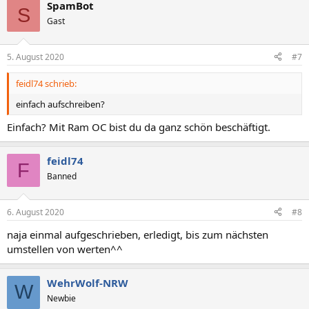
SpamBot
k
S
t
Gast
i
o
n
5. August 2020
#7
e
n
feidl74 schrieb:
:
einfach aufschreiben?
Einfach? Mit Ram OC bist du da ganz schön beschäftigt.
feidl74
F
Banned
6. August 2020
#8
naja einmal aufgeschrieben, erledigt, bis zum nächsten
umstellen von werten^^
WehrWolf-NRW
W
Newbie