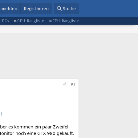
nmelden
Registrieren
Suche
g-PCs
GPU-Rangliste
CPU-Rangliste
#1
l
aber es kommen ein paar Zweifel
Monitor noch eine GTX 980 gekauft,