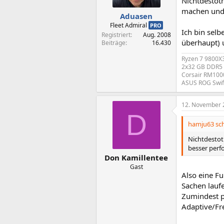
Nichtdestotr
machen und
Aduasen
Fleet Admiral
PRO
Ich bin sel
Registriert
Aug. 2008
überhaupt) 
Beiträge
16.430
Ryzen 7 9800X
2x32 GB DDR5 
Corsair RM1000
ASUS ROG Swif
12. November 
D
hamju63 sch
Nichtdestot
besser perf
Don Kamillentee
Gast
Also eine F
Sachen laufe
Zumindest p
Adaptive/Fr