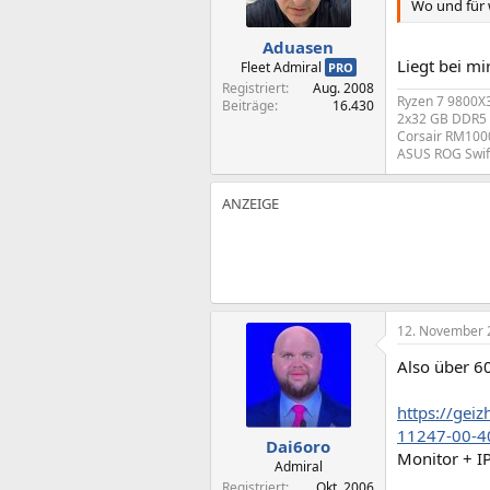
Wo und für 
Aduasen
Liegt bei m
Fleet Admiral
PRO
Registriert
Aug. 2008
Ryzen 7 9800X
Beiträge
16.430
2x32 GB DDR5 
Corsair RM1000
ASUS ROG Swif
12. November 
Also über 60
https://gei
11247-00-4
Dai6oro
Monitor + I
Admiral
Registriert
Okt. 2006