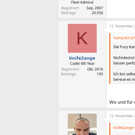
Fleet Admiral
Registriert
Sep. 2007
Beiträge
20.556
12. November 
K
hamju63 sch
Die Fury Ka
Nichtdestot
KnifeZange
besser perf
Cadet 4th Year
Registriert
Okt. 2010
Ich bin sel
Beiträge
105
bereue es ni
Wo und für 
12. November 
KnifeZange 