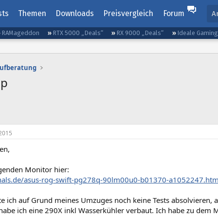
sts
Themen
Downloads
Preisvergleich
Forum
A
RAMageddon
RTX 5000 „Deals“
RX 9000 „Deals“
Ideale Gamin
aufberatung
0p
2015
en,
lgenden Monitor hier:
zhals.de/asus-rog-swift-pg278q-90lm00u0-b01370-a1052247.htm
te ich auf Grund meines Umzuges noch keine Tests absolvieren, 
l habe ich eine 290X inkl Wasserkühler verbaut. Ich habe zu dem 