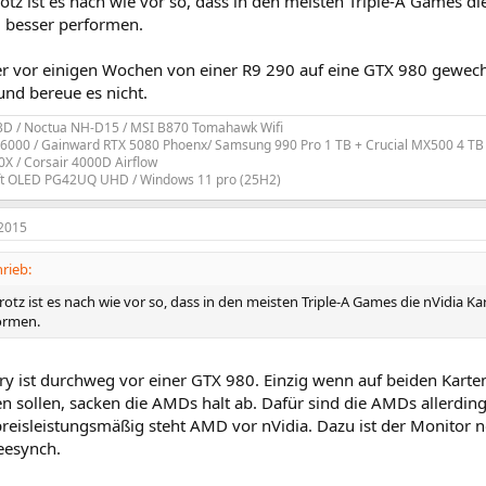
otz ist es nach wie vor so, dass in den meisten Triple-A Games d
 besser performen.
ber vor einigen Wochen von einer R9 290 auf eine GTX 980 gewechs
und bereue es nicht.
3D / Noctua NH-D15 / MSI B870 Tomahawk Wifi
6000 / Gainward RTX 5080 Phoenx/ Samsung 990 Pro 1 TB + Crucial MX500 4 TB
X / Corsair 4000D Airflow
t OLED PG42UQ UHD / Windows 11 pro (25H2)
2015
rieb:
rotz ist es nach wie vor so, dass in den meisten Triple-A Games die nVidia
ormen.
ury ist durchweg vor einer GTX 980. Einzig wenn auf beiden Kart
n sollen, sacken die AMDs halt ab. Dafür sind die AMDs allerding
reisleistungsmäßig steht AMD vor nVidia. Dazu ist der Monitor 
eesynch.