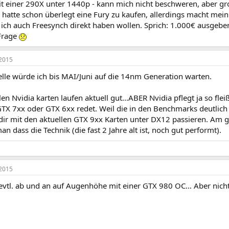
mit einer 290X unter 1440p - kann mich nicht beschweren, aber g
h hatte schon überlegt eine Fury zu kaufen, allerdings macht me
ich auch Freesynch direkt haben wollen. Sprich: 1.000€ ausgebe
 Frage
2015
elle würde ich bis MAI/Juni auf die 14nm Generation warten.
len Nvidia karten laufen aktuell gut...ABER Nvidia pflegt ja so flei
TX 7xx oder GTX 6xx redet. Weil die in den Benchmarks deutlich
ir mit den aktuellen GTX 9xx Karten unter DX12 passieren. Am 
an dass die Technik (die fast 2 Jahre alt ist, noch gut performt).
2015
 evtl. ab und an auf Augenhöhe mit einer GTX 980 OC... Aber nic