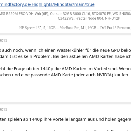
mindfactory.de/Highlights/MindStar/main/true
MSI B550M PRO VDH-Wifi (6E), Corsair 32GB 3600 CL16, RTX4070 FE, WD SN850x
C3422WE, Fractal Node 804, NH-U12P
HP Spectre 13", i7, 16GB -- MacBook Pro, M1, 16GB -- Dell Pro 13 Premium
2015
s auch noch, wenn ich einen Wasserkühler für die neue GPU bek
damit ist es kein Problem. Bei den aktuellen AMD Karten habe ich
teht die Frage ob bei 1440p die AMD Karten im Vorteil sind. Wenn
schen und eine passende AMD Karte (oder auch NVIDIA) kaufen.
2015
ten spielen ab 1440p ihre Vorteile langsam aus und holen gegenü