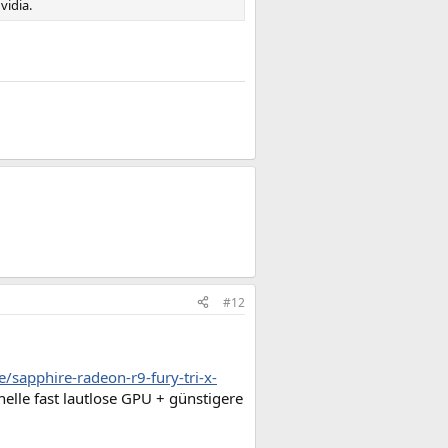
vidia.
#12
de/sapphire-radeon-r9-fury-tri-x-
nelle fast lautlose GPU + günstigere