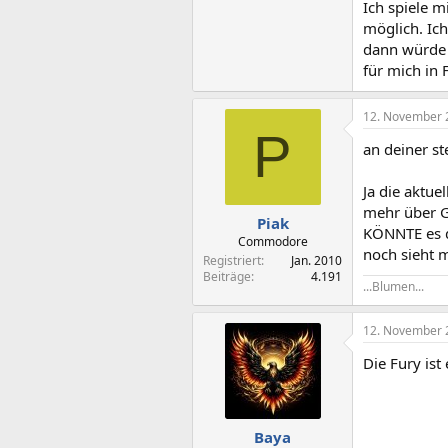
Ich spiele 
möglich. Ic
dann würde 
für mich in
12. November 
P
an deiner st
Ja die aktuel
mehr über G
Piak
KÖNNTE es d
Commodore
noch sieht m
Registriert
Jan. 2010
Beiträge
4.191
...Blumen...
12. November 
Die Fury ist
Baya