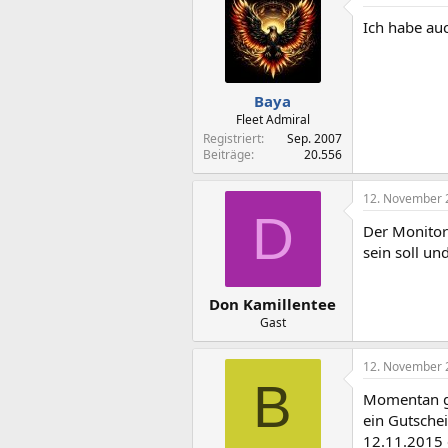
Ich habe auc
Baya
Fleet Admiral
Registriert
Sep. 2007
Beiträge
20.556
12. November 
D
Der Monitor
sein soll un
Don Kamillentee
Gast
12. November 
B
Momentan gi
ein Gutsche
12.11.2015 