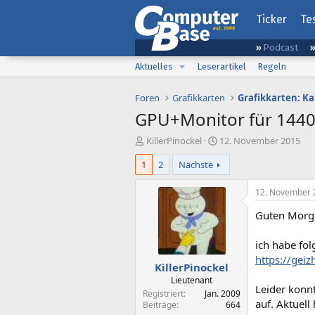
Ticker
Te
Podcast
Aktuelles
Leserartikel
Regeln
Foren
Grafikkarten
Grafikkarten: K
GPU+Monitor für 144
E
E
KillerPinockel
12. November 2015
r
r
1
2
Nächste
s
s
t
t
e
e
12. November 
l
l
Guten Morg
l
l
e
t
r
a
ich habe fo
m
https://gei
KillerPinockel
Lieutenant
Leider konn
Registriert
Jan. 2009
auf. Aktuel
Beiträge
664