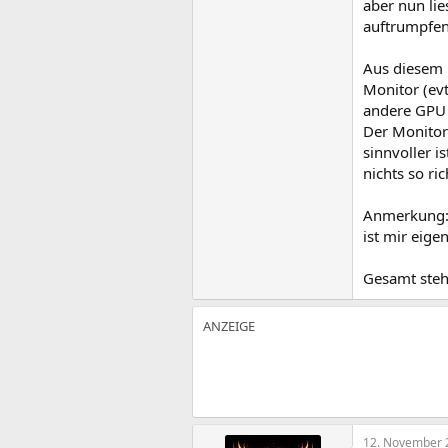
aber nun li
auftrumpfen
Aus diesem 
Monitor (evt
andere GPU 
Der Monitor 
sinnvoller i
nichts so ri
Anmerkung: 
ist mir eige
Gesamt steh
12. November 