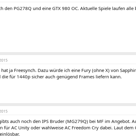
h den PG278Q und eine GTX 980 OC. Aktuelle Spiele laufen alle b
2015
 hat ja Freesynch. Dazu würde ich eine Fury (ohne X) von Sapphir
d die für 1440p sicher auch genügend Frames liefern kann.
2015
bts auch noch den IPS Bruder (MG279Q) bei MF im Angebot. Au
in für AC Unity oder wahlweise AC Freedom Cry dabei. Laut dem G
einlösbar.