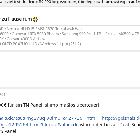
wie viel bist du deine R9 290 losgeworden, überlege auch umzusteigen auf n
ir zu Hause rum
3D / Noctua NH-D15 / MSI B870 Tomahawk Wifi
6000 / Gainward RTX 5080 Phoenx/ Samsung 990 Pro 1 TB + Crucial MX500 4 TB
X / Corsair 4000D Airflow
t OLED PG42UQ UHD / Windows 11 pro (25H2)
2015
0€ für ein TN Panel ist imo maßlos überteuert.
zhals.de/asus-mg278q-90lm...-a1277261.html
+
https://geizhals.
0g-a1295264.html?hloc=at&hloc=de
ist imo der besser Deal. Sch
PS Panel