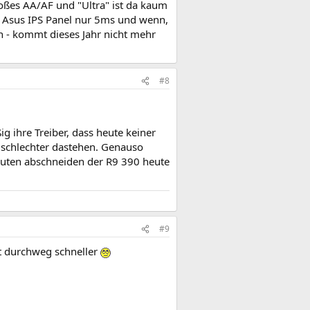
roßes AA/AF und "Ultra" ist da kaum
in Asus IPS Panel nur 5ms und wenn,
n - kommt dieses Jahr nicht mehr
#8
ßig ihre Treiber, dass heute keiner
 schlechter dastehen. Genauso
guten abschneiden der R9 390 heute
#9
ht durchweg schneller