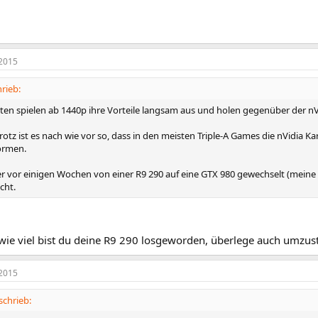
2015
rieb:
rten spielen ab 1440p ihre Vorteile langsam aus und holen gegenüber der nV
rotz ist es nach wie vor so, dass in den meisten Triple-A Games die nVidia
ormen.
ber vor einigen Wochen von einer R9 290 auf eine GTX 980 gewechselt (meine
cht.
wie viel bist du deine R9 290 losgeworden, überlege auch umzust
2015
schrieb: