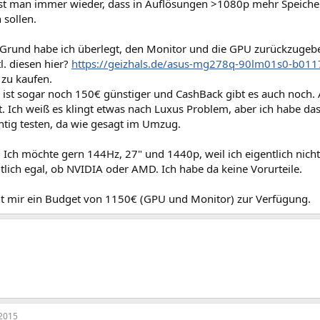
est man immer wieder, dass in Auflösungen >1080p mehr Speich
 sollen.
Grund habe ich überlegt, den Monitor und die GPU zurückzugebe
l. diesen hier?
https://geizhals.de/asus-mg278q-90lm01s0-b01
zu kaufen.
ist sogar noch 150€ günstiger und CashBack gibt es auch noch. A
st. Ich weiß es klingt etwas nach Luxus Problem, aber ich habe da
chtig testen, da wie gesagt im Umzug.
Ich möchte gern 144Hz, 27" und 1440p, weil ich eigentlich nicht
ntlich egal, ob NVIDIA oder AMD. Ich habe da keine Vorurteile.
t mir ein Budget von 1150€ (GPU und Monitor) zur Verfügung.
2015