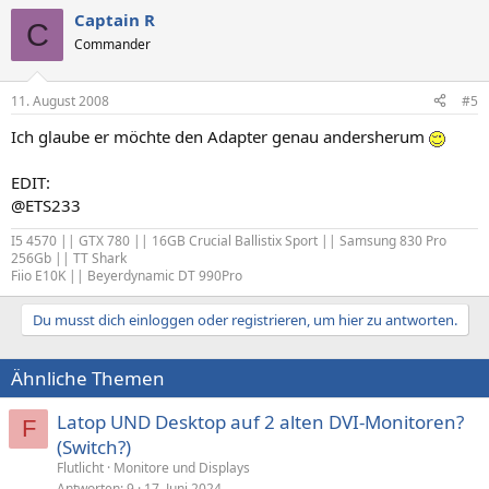
Captain R
C
Commander
11. August 2008
#5
Ich glaube er möchte den Adapter genau andersherum
EDIT:
@ETS233
I5 4570 || GTX 780 || 16GB Crucial Ballistix Sport || Samsung 830 Pro
256Gb || TT Shark
Fiio E10K || Beyerdynamic DT 990Pro
Du musst dich einloggen oder registrieren, um hier zu antworten.
Ähnliche Themen
Latop UND Desktop auf 2 alten DVI-Monitoren?
F
(Switch?)
Flutlicht
Monitore und Displays
Antworten
9
17. Juni 2024