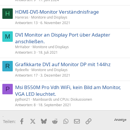
HDMI-DVI-Monitor Verständnisfrage
H
Hareras
Monitore und Displays
Antworten
13
6. November 2021
DVI Monitor an Display Port über Adapter
M
anschließen.
MrHabor
Monitore und Displays
Antworten
3
18. Juli 2021
Grafikkarte DVI auf Monitor DP mit 144hz
R
RydeeRx
Monitore und Displays
Antworten
17
3. Dezember 2021
Msi B550M Pro Vdh WiFi, kein Bild am Monitor,
P
VGA LED leuchtet.
python21
Mainboards und CPUs: Diskussionen
Antworten
8
18. September 2021
Facebook
X (Twitter)
Bluesky
Reddit
WhatsApp
E-Mail
Link
Teilen: