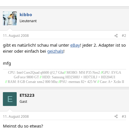
kibbo
Lieutenant
11. August 2008
#2
gibt es natürlich! schau mal unter
eBay
! jeder 2. Adapter ist so
einer oder einfach bei
geizhals
!
mfg
CPU: Intel Core2Quad q6600 @2,7 Ghz
//
MOBO: MSI P35 Neo2
//
GPU: EVGA
GeForce 9800 GT
//
HDD: Samsung HD250HJ + HD753LJ + HD204UI
//
RAM: 8 GB Corsair xms2 800 Mhz
//
PSU: enermax 82+ 425 W
//
Case: A+ Xcilo II
ETS223
E
Gast
11. August 2008
#3
Meinst du so etwas?