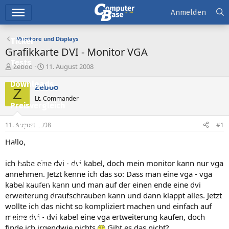
Hauptmenü
Anmelden
Monitore und Displays
Ticker
Grafikkarte DVI - Monitor VGA
Tests
E
E
Zeboo
11. August 2008
r
r
Downloads
s
s
Zeboo
Z
t
t
Lt. Commander
e
e
Preisvergleich
l
l
l
l
11. August 2008
#1
Forum
e
t
r
a
Hallo,
Aktuelles
m
ich habe eine dvi - dvi kabel, doch mein monitor kann nur vga
Empfohlene Inhalte
annehmen. Jetzt kenne ich das so: Dass man eine vga - vga
Neue Beiträge
kabel kaufen kann und man auf der einen ende eine dvi
erweiterung draufschrauben kann und dann klappt alles. Jetzt
Neueste Aktivitäten
wollte ich das nicht so kompliziert machen und einfach auf
meine dvi - dvi kabel eine vga ertweiterung kaufen, doch
Leserartikel
finde ich irgendwie nichts
Gibt es das nicht?