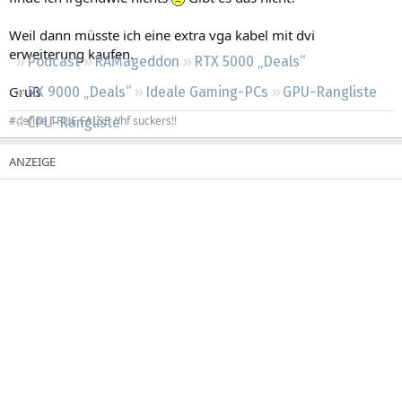
Regeln
Weil dann müsste ich eine extra vga kabel mit dvi
erweiterung kaufen.
Podcast
RAMageddon
RTX 5000 „Deals“
Gruß
RX 9000 „Deals“
Ideale Gaming-PCs
GPU-Rangliste
#define TRUE FALSE //hf suckers!!
CPU-Rangliste