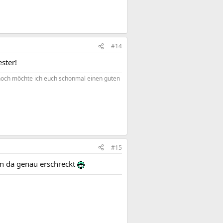
#14
ster!
nnoch möchte ich euch schonmal einen guten
#15
an da genau erschreckt