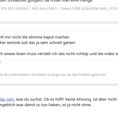
it RTX 2070 SUPER JS | ROG Strix Z390-F | Trident Z RGB 32GB DDR4-3600 | 970 
will mir nicht die stimme kaput machen
cher technik soll das ja sehr schnell gehen!
ch sowas lesen muss versteh ich das nicht richtig! und die video s
r
e
te des Informatikers:"Ich bleibe so lange hier, bis das Problem gelöst ist!"
das sein
, was du suchst. Ob es hilft? Keine Ahnung. Ist aber nich
ngeblich was damit zu tun haben, ist ja nicht ohne.