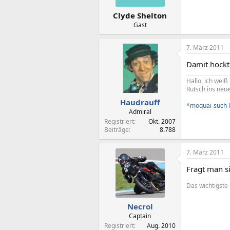
Clyde Shelton
Gast
7. März 2011
Damit hockt 
Hallo, ich wei
Rutsch ins neu
Haudrauff
*moquai-such-
Admiral
Registriert
Okt. 2007
Beiträge
8.788
7. März 2011
Fragt man s
Das wichtigste
Necrol
Captain
Registriert
Aug. 2010