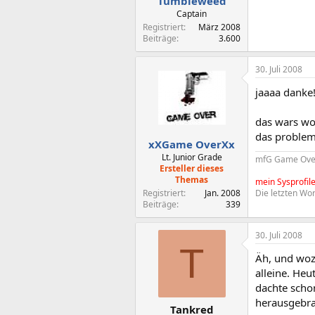
Tumbleweed
Captain
Registriert
März 2008
Beiträge
3.600
30. Juli 2008
jaaaa danke!
das wars wov
das problem 
xXGame OverXx
Lt. Junior Grade
mfG Game Ove
Ersteller dieses
Themas
mein Sysprofil
Registriert
Jan. 2008
Die letzten Wor
Beiträge
339
30. Juli 2008
T
Äh, und woz
alleine. Heu
dachte schon
herausgebra
Tankred