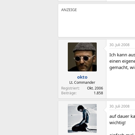
30. Juli 2008
Ich kann aus
einen eigene
gemacht, wi
okto
Lt. Commander
Registriert
Okt. 2006
Beiträge
1.858
30. Juli 2008
auf dauer k
wichtig!
einfach mal 