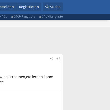
nmelden
Registrieren
Suche
g-PCs
GPU-Rangliste
CPU-Rangliste
#1
owlen,screamen,etc lernen kann!
st!