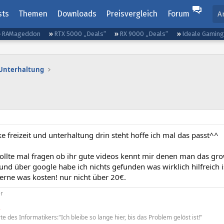
sts
Themen
Downloads
Preisvergleich
Forum
A
RAMageddon
RTX 5000 „Deals“
RX 9000 „Deals“
Ideale Gamin
d Unterhaltung
ke freizeit und unterhaltung drin steht hoffe ich mal das passt^^
wollte mal fragen ob ihr gute videos kennt mir denen man das gr
nd über google habe ich nichts gefunden was wirklich hilfreich i
erne was kosten! nur nicht über 20€.
r
e
te des Informatikers:"Ich bleibe so lange hier, bis das Problem gelöst ist!"