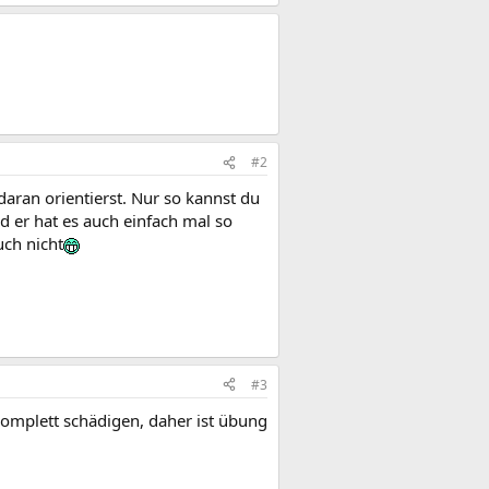
#2
aran orientierst. Nur so kannst du
d er hat es auch einfach mal so
uch nicht
#3
komplett schädigen, daher ist übung