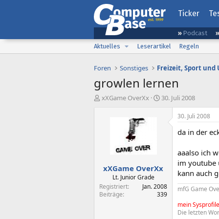
Ticker
Te
Podcast
Aktuelles
Leserartikel
Regeln
Foren
Sonstiges
Freizeit, Sport un
growlen lernen
E
E
xXGame OverXx
30. Juli 2008
r
r
s
s
30. Juli 2008
t
t
da in der ec
e
e
l
l
l
l
aaalso ich 
e
t
im youtube u
xXGame OverXx
r
a
kann auch g
m
Lt. Junior Grade
Registriert
Jan. 2008
mfG Game Ove
Beiträge
339
mein Sysprofil
Die letzten Wor