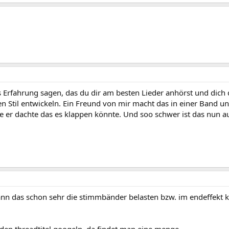
 Erfahrung sagen, das du dir am besten Lieder anhörst und dich d
n Stil entwickeln. Ein Freund von mir macht das in einer Band un
e er dachte das es klappen könnte. Und soo schwer ist das nun a
ann das schon sehr die stimmbänder belasten bzw. im endeffekt 
den threadtitel googeln, da findet man eine menge.