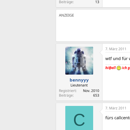
Beiträge
13
7. März 2011
wtf und für 
hi@all
ich g
bennyyy
Lieutenant
Registriert
Nov. 2010
Beiträge
653
7. März 2011
C
fürs callcen