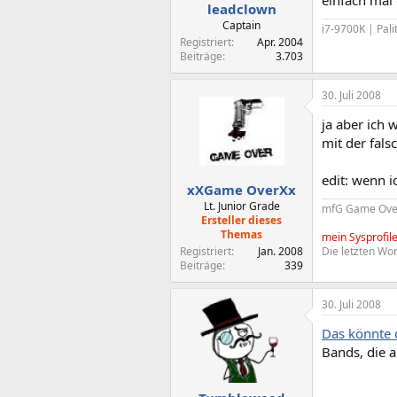
leadclown
Captain
i7-9700K | Pal
Registriert
Apr. 2004
Beiträge
3.703
30. Juli 2008
ja aber ich 
mit der fals
edit: wenn i
xXGame OverXx
Lt. Junior Grade
mfG Game Ove
Ersteller dieses
Themas
mein Sysprofil
Registriert
Jan. 2008
Die letzten Wor
Beiträge
339
30. Juli 2008
Das könnte 
Bands, die a