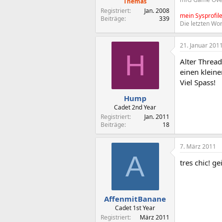
Themas
Registriert
Jan. 2008
mein Sysprofil
Beiträge
339
Die letzten Wor
21. Januar 201
H
Alter Thread
einen kleine
Viel Spass!
Hump
Cadet 2nd Year
Registriert
Jan. 2011
Beiträge
18
7. März 2011
A
tres chic! g
AffenmitBanane
Cadet 1st Year
Registriert
März 2011