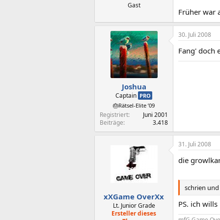
Gast
Früher war al
30. Juli 2008
Fang' doch 
Joshua
Captain
PRO
🎂Rätsel-Elite ’09
Registriert
Juni 2001
Beiträge
3.418
31. Juli 2008
die growlkara
schrien und
xXGame OverXx
PS. ich will
Lt. Junior Grade
Ersteller dieses
mfG Game Ove