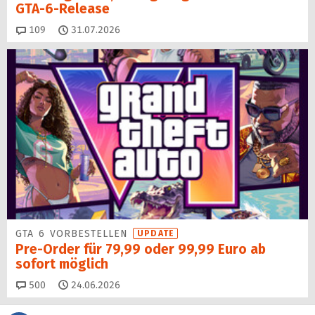
GTA-6-Release
Kommentare
109
31.07.2026
GTA 6 VORBESTELLEN
UPDATE
Pre-Order für 79,99 oder 99,99 Euro ab
sofort möglich
Kommentare
500
24.06.2026