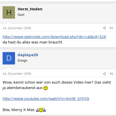
Horst_Hoden
H
Gast
24. Dezember 2008
#5
http://www.gtainside.com/download.php?do=cat&id=326
da hast du alles was man braucht
daplaya20
D
Ensign
24. Dezember 2008
#6
Wow, kennt schon wer von euch dieses Video hier? Das sieht
ja atemberaubend aus
http://www.youtube.com/watch?v=AinW_IjYQCk
Btw, Merry X-Mas