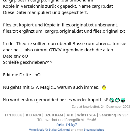
Kopie in Verzeichnis zurück gepackt, Name cargrp.dat
Diese Datei manipuliert und gespeichtert.
files.txt kopiert und Kopie in files.original.txt unbenannt.
files.txt ergänzt um: cargrp.original.dat und files.original.txt
In der Theorie sollten nun überall Busse rumfahren... tun sie
aber net... also nimmt GTAIV irgendwie doch die alten
Dateien? oO
Schleife geschrieben?^^
Edit die Dritte...oO
Nu gehts mit GTA Magic... warum auch immer...
Nu wird erstma gemodded bisses wieder kapott ist!
Zuletzt bearbeitet:
24. Dezember 2008
I7 13000K | RTX4070 | 32GB RAM | 4TB | Win11 x64 | Samsung TV 55"
Tütenverbot und Bongpflicht - Yeah!
feelin' frisky?
Meine Mods für Stalker 2 (Nexus)
und mein
Steamworkshop