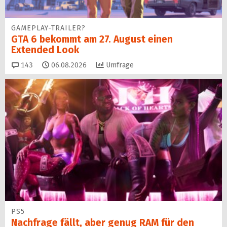
GAMEPLAY-TRAILER?
GTA 6 bekommt am 27. August einen
Extended Look
Kommentare
143
06.08.2026
Umfrage
PS5
Nachfrage fällt, aber genug RAM für den