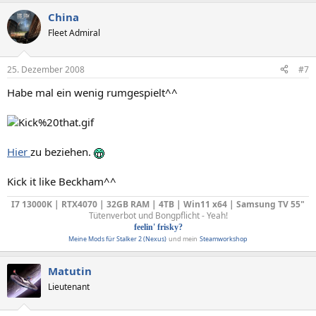
China
Fleet Admiral
25. Dezember 2008
#7
Habe mal ein wenig rumgespielt^^
Hier
zu beziehen.
Kick it like Beckham^^
I7 13000K | RTX4070 | 32GB RAM | 4TB | Win11 x64 | Samsung TV 55"
Tütenverbot und Bongpflicht - Yeah!
feelin' frisky?
Meine Mods für Stalker 2 (Nexus)
und mein
Steamworkshop
Matutin
Lieutenant