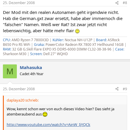
25. Dezember 2008
#8
Der Mod mit den realen Autonamen geht irgendwie nicht.
Hab die German.gxt zwar ersetzt, habe aber immernoch die
"falschen" Namen. Weiß wer Rat? Ist zwar jetzt nicht
lebenswichtig, aber hätte mehr flair
CPU:
AMD Ryzen 7 7800X3D
|
Kühler:
Noctua NH-U12P
|
Board:
ASRock
B650
Pro RS WiFi
|
Graka:
PowerColor Radeon RX 7800 XT Hellhound 16GB
|
RAM:
32 GB G.Skill Flare EXPO X5 DDR5-6000 DIMM CL32-38-38-96
|
Case:
Sharkoon M30
|
Screen:
Dell 27" WQHD
Mahasuka
M
Cadet 4th Year
25. Dezember 2008
#9
daplaya20 schrieb:
Wow, kennt schon wer von euch dieses Video hier? Das sieht ja
atemberaubend aus
http://www.youtube.com/watch?v=AinW_IjYQCk