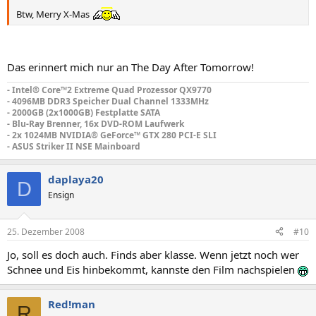
Btw, Merry X-Mas
Das erinnert mich nur an The Day After Tomorrow!
- Intel® Core™2 Extreme Quad Prozessor QX9770
- 4096MB DDR3 Speicher Dual Channel 1333MHz
- 2000GB (2x1000GB) Festplatte SATA
- Blu-Ray Brenner, 16x DVD-ROM Laufwerk
- 2x 1024MB NVIDIA® GeForce™ GTX 280 PCI-E SLI
- ASUS Striker II NSE Mainboard
daplaya20
D
Ensign
25. Dezember 2008
#10
Jo, soll es doch auch. Finds aber klasse. Wenn jetzt noch wer
Schnee und Eis hinbekommt, kannste den Film nachspielen
Red!man
R