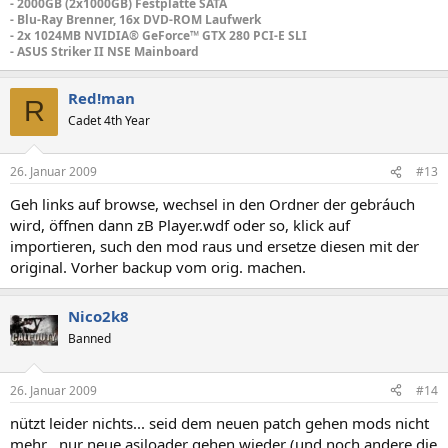
- 2000GB (2x1000GB) Festplatte SATA
- Blu-Ray Brenner, 16x DVD-ROM Laufwerk
- 2x 1024MB NVIDIA® GeForce™ GTX 280 PCI-E SLI
- ASUS Striker II NSE Mainboard
Red!man
R
Cadet 4th Year
26. Januar 2009
#13
Geh links auf browse, wechsel in den Ordner der gebráuch
wird, öffnen dann zB Player.wdf oder so, klick auf
importieren, such den mod raus und ersetze diesen mit der
original. Vorher backup vom orig. machen.
Nico2k8
Banned
26. Januar 2009
#14
nützt leider nichts... seid dem neuen patch gehen mods nicht
mehr .
nur
neue asiloader gehen wieder (und noch andere die