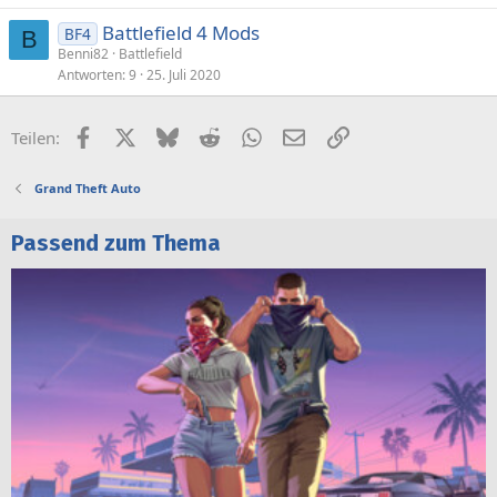
Battlefield 4 Mods
BF4
B
Benni82
Battlefield
Antworten
9
25. Juli 2020
Facebook
X (Twitter)
Bluesky
Reddit
WhatsApp
E-Mail
Link
Teilen:
Grand Theft Auto
Passend zum Thema