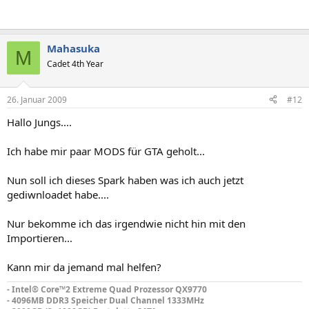
Mahasuka
M
Cadet 4th Year
26. Januar 2009
#12
Hallo Jungs....
Ich habe mir paar MODS für GTA geholt...
Nun soll ich dieses Spark haben was ich auch jetzt
gediwnloadet habe....
Nur bekomme ich das irgendwie nicht hin mit den
Importieren...
Kann mir da jemand mal helfen?
- Intel® Core™2 Extreme Quad Prozessor QX9770
- 4096MB DDR3 Speicher Dual Channel 1333MHz