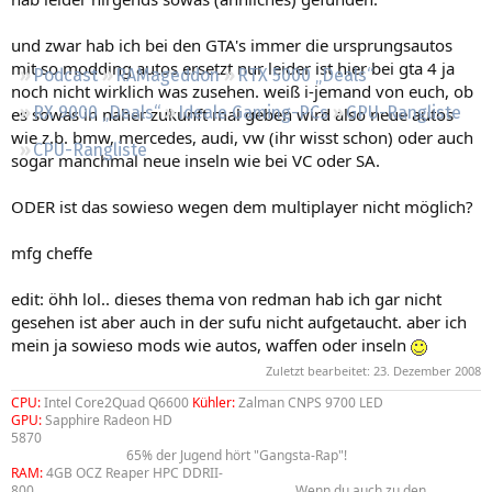
Regeln
und zwar hab ich bei den GTA's immer die ursprungsautos
mit so modding autos ersetzt nur leider ist hier bei gta 4 ja
Podcast
RAMageddon
RTX 5000 „Deals“
noch nicht wirklich was zusehen. weiß i-jemand von euch, ob
RX 9000 „Deals“
Ideale Gaming-PCs
GPU-Rangliste
es sowas in naher zukunft mal geben wird also neue autos
wie z.b. bmw, mercedes, audi, vw (ihr wisst schon) oder auch
CPU-Rangliste
sogar manchmal neue inseln wie bei VC oder SA.
ODER ist das sowieso wegen dem multiplayer nicht möglich?
mfg cheffe
edit: öhh lol.. dieses thema von redman hab ich gar nicht
gesehen ist aber auch in der sufu nicht aufgetaucht. aber ich
mein ja sowieso mods wie autos, waffen oder inseln
Zuletzt bearbeitet:
23. Dezember 2008
CPU:
Intel Core2Quad Q6600
Kühler:
Zalman CNPS 9700 LED
GPU:
Sapphire Radeon HD
5870
aa
aaaaaaaaaaaaaaaaaaa
aaaaaaaaaaaaaaaaaa
aaaaaaaaaaaaaaaaa
a
aaaaaaaaaaaaaaa
65% der Jugend hört "Gangsta-Rap"!
RAM:
4GB OCZ Reaper HPC DDRII-
800
aaaaaaaaaa
aaaaaaaaaaaaa
aaaaaaaaaaa
Wenn du auch zu den