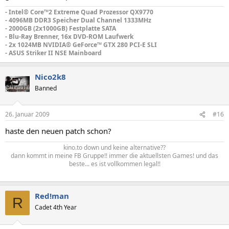
- Intel® Core™2 Extreme Quad Prozessor QX9770
- 4096MB DDR3 Speicher Dual Channel 1333MHz
- 2000GB (2x1000GB) Festplatte SATA
- Blu-Ray Brenner, 16x DVD-ROM Laufwerk
- 2x 1024MB NVIDIA® GeForce™ GTX 280 PCI-E SLI
- ASUS Striker II NSE Mainboard
Nico2k8
Banned
26. Januar 2009
#16
haste den neuen patch schon?
kino.to down und keine alternative??
dann kommt in meine FB Gruppe!! immer die aktuellsten Games! und das
beste... es ist vollkommen legal!!
Red!man
R
Cadet 4th Year