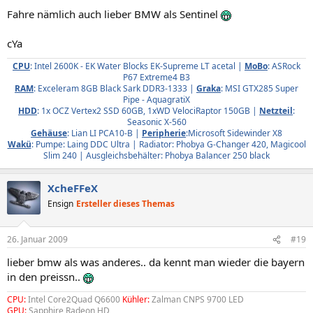
Fahre nämlich auch lieber BMW als Sentinel
cYa
CPU
: Intel 2600K - EK Water Blocks EK-Supreme LT acetal |
MoBo
: ASRock
P67 Extreme4 B3​
RAM
: Exceleram 8GB Black Sark DDR3-1333 |
Graka
: MSI GTX285 Super
Pipe - AquagratiX​
HDD
: 1x OCZ Vertex2 SSD 60GB, 1xWD VelociRaptor 150GB |
Netzteil
:
Seasonic X-560​
Gehäuse
: Lian LI PCA10-B |
Peripherie
:Microsoft Sidewinder X8​
Wakü
: Pumpe: Laing DDC Ultra | Radiator: Phobya G-Changer 420, Magicool
Slim 240 | Ausgleichsbehälter: Phobya Balancer 250 black​
XcheFFeX
Ensign
Ersteller dieses Themas
26. Januar 2009
#19
lieber bmw als was anderes.. da kennt man wieder die bayern
in den preissn..
CPU:
Intel Core2Quad Q6600
Kühler:
Zalman CNPS 9700 LED
GPU:
Sapphire Radeon HD