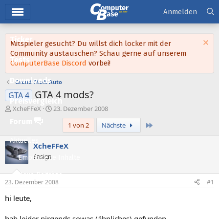
Hauptmenü
Anmelden
Ticker
Mitspieler gesucht? Du willst dich locker mit der
Community austauschen? Schau gerne auf unserem
Tests
ComputerBase Discord
vorbei!
Downloads
Grand Theft Auto
GTA 4 mods?
GTA 4
Preisvergleich
E
E
XcheFFeX
23. Dezember 2008
r
r
Forum
Letzte
1 von 2
Nächste
s
s
t
t
Aktuelles
e
e
XcheFFeX
l
l
Ensign
Empfohlene Inhalte
l
l
e
t
Neue Beiträge
r
a
23. Dezember 2008
#1
m
Neueste Aktivitäten
hi leute,
Leserartikel
hab leider nirgends sowas (ähnliches) gefunden.