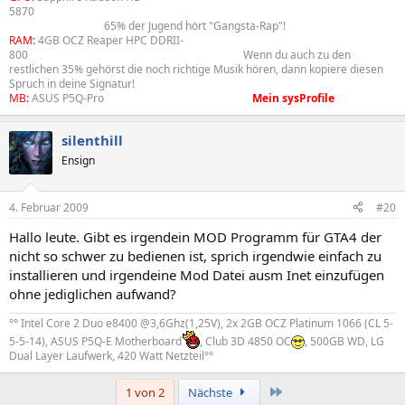
5870
aa
aaaaaaaaaaaaaaaaaaa
aaaaaaaaaaaaaaaaaa
aaaaaaaaaaaaaaaaa
a
aaaaaaaaaaaaaaa
65% der Jugend hört "Gangsta-Rap"!
RAM:
4GB OCZ Reaper HPC DDRII-
800
aaaaaaaaaa
aaaaaaaaaaaaa
aaaaaaaaaaa
Wenn du auch zu den
restlichen 35% gehörst die noch richtige Musik hören, dann kopiere diesen
Spruch in deine Signatur!
MB:
ASUS P5Q-Pro
aaaaaaaaaaaaaaaaaaaaaaa
Mein sysProfile
silenthill
Ensign
4. Februar 2009
#20
Hallo leute. Gibt es irgendein MOD Programm für GTA4 der
nicht so schwer zu bedienen ist, sprich irgendwie einfach zu
installieren und irgendeine Mod Datei ausm Inet einzufügen
ohne jediglichen aufwand?
°° Intel Core 2 Duo e8400 @3,6Ghz(1,25V), 2x 2GB OCZ Platinum 1066 (CL 5-
5-5-14), ASUS P5Q-E Motherboard
, Club 3D 4850 OC
, 500GB WD, LG
Dual Layer Laufwerk, 420 Watt Netzteil°°
Letzte
1 von 2
Nächste