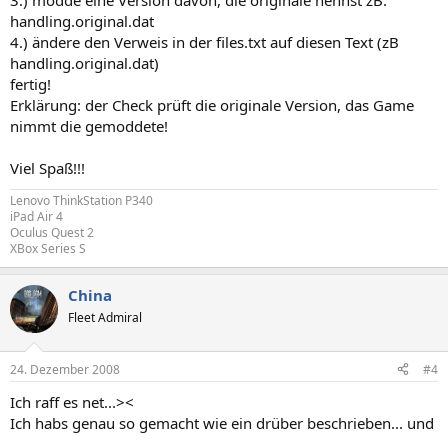
3.) modde eine Version davon, die originale nennst zB:
handling.original.dat
4.) ändere den Verweis in der files.txt auf diesen Text (zB
handling.original.dat)
fertig!
Erklärung: der Check prüft die originale Version, das Game
nimmt die gemoddete!
Viel Spaß!!!
Lenovo ThinkStation P340
iPad Air 4
Oculus Quest 2
XBox Series S
China
Fleet Admiral
24. Dezember 2008
#4
Ich raff es net...><
Ich habs genau so gemacht wie ein drüber beschrieben... und