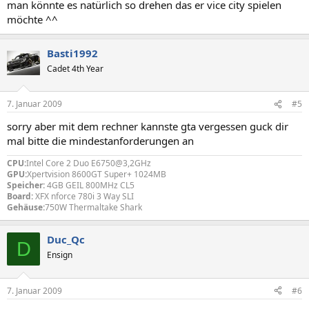
man könnte es natürlich so drehen das er vice city spielen
möchte ^^
Basti1992
Cadet 4th Year
7. Januar 2009
#5
sorry aber mit dem rechner kannste gta vergessen guck dir
mal bitte die mindestanforderungen an
CPU:
Intel Core 2 Duo E6750@3,2GHz
GPU:
Xpertvision 8600GT Super+ 1024MB
Speicher:
4GB GEIL 800MHz CL5
Board:
XFX nforce 780i 3 Way SLI
Gehäuse:
750W Thermaltake Shark
Duc_Qc
D
Ensign
7. Januar 2009
#6