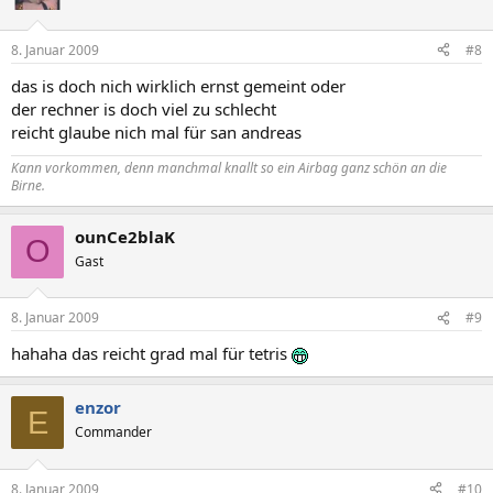
8. Januar 2009
#8
das is doch nich wirklich ernst gemeint oder
der rechner is doch viel zu schlecht
reicht glaube nich mal für san andreas
Kann vorkommen, denn manchmal knallt so ein
Airbag
ganz schön an die
Birne.
ounCe2blaK
O
Gast
8. Januar 2009
#9
hahaha das reicht grad mal für tetris
enzor
E
Commander
8. Januar 2009
#10