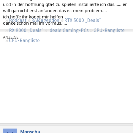
und in der hoffnung gta4 zu spielen installierte ich das.......er
Regeln
will garnicht erst anfangen das ist mein problem....
ich hoffe ihr könnt mir helfen
Podcast
RAMageddon
RTX 5000 „Deals“
danke schon mal im vorraus.....
RX 9000 „Deals“
Ideale Gaming-PCs
GPU-Rangliste
CPU-Rangliste
Monschu