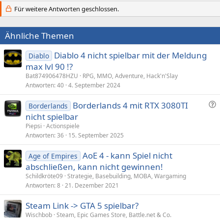
Für weitere Antworten geschlossen.
Ähnliche Themen
Diablo 4 nicht spielbar mit der Meldung
Diablo
max lvl 90 !?
Bat874906478HZU
RPG, MMO, Adventure, Hack'n'Slay
Antworten
40
4. September 2024
F
Borderlands 4 mit RTX 3080TI
Borderlands
r
nicht spielbar
a
Piepsi
Actionspiele
g
Antworten
36
15. September 2025
e
AoE 4 - kann Spiel nicht
Age of Empires
abschließen, kann nicht gewinnen!
Schildkröte09
Strategie, Basebuilding, MOBA, Wargaming
Antworten
8
21. Dezember 2021
Steam Link -> GTA 5 spielbar?
Wischbob
Steam, Epic Games Store, Battle.net & Co.