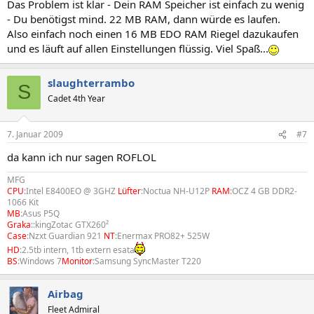
Das Problem ist klar - Dein RAM Speicher ist einfach zu wenig
- Du benötigst mind. 22 MB RAM, dann würde es laufen.
Also einfach noch einen 16 MB EDO RAM Riegel dazukaufen
und es läuft auf allen Einstellungen flüssig. Viel Spaß...
slaughterrambo
S
Cadet 4th Year
7. Januar 2009
#7
da kann ich nur sagen ROFLOL
MFG
CPU
:Intel E8400EO @ 3GHZ
Lüfter
:Noctua NH-U12P
RAM
:OCZ 4 GB DDR2-
1066 Kit
MB
:Asus P5Q
Graka
::kingZotac GTX260²
Case
:Nzxt Guardian 921
NT
:Enermax PRO82+ 525W
HD
:2.5tb intern, 1tb extern esata
BS
:Windows 7
Monitor
:Samsung SyncMaster T220
Airbag
Fleet Admiral