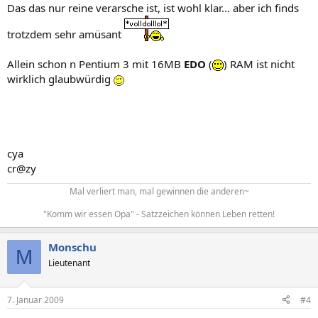
Das das nur reine verarsche ist, ist wohl klar... aber ich finds
trotzdem sehr amüsant
Allein schon n Pentium 3 mit 16MB
EDO
(
) RAM ist nicht
wirklich glaubwürdig
cya
cr@zy
Mal verliert man, mal gewinnen die anderen~
"Komm wir essen Opa" - Satzzeichen können Leben retten!​
Monschu
M
Lieutenant
7. Januar 2009
#4