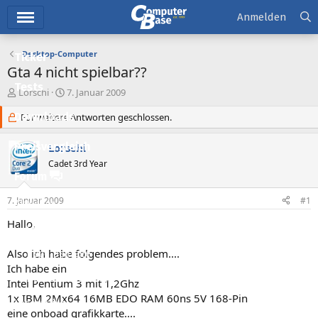
Hauptmenü
Anmelden
Desktop-Computer
Ticker
Gta 4 nicht spielbar??
Tests
E
E
Lorschi
7. Januar 2009
r
r
Downloads
s
Für weitere Antworten geschlossen.
s
t
t
e
e
Preisvergleich
Lorschi
l
l
Cadet 3rd Year
l
l
Forum
e
t
r
a
7. Januar 2009
#1
Aktuelles
m
Hallo,
Empfohlene Inhalte
Also ich habe folgendes problem....
Neue Beiträge
Ich habe ein
Neueste Aktivitäten
Intel Pentium 3 mit 1,2Ghz
1x IBM 2Mx64 16MB EDO RAM 60ns 5V 168-Pin
Leserartikel
eine onboad grafikkarte....