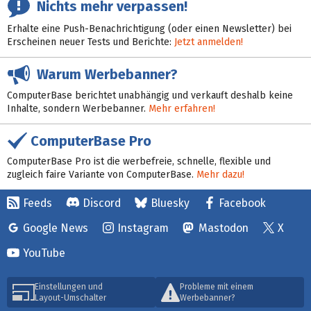
Nichts mehr verpassen!
Erhalte eine Push-Benachrichtigung (oder einen Newsletter) bei
Erscheinen neuer Tests und Berichte:
Jetzt anmelden!
Warum Werbebanner?
ComputerBase berichtet unabhängig und verkauft deshalb keine
Inhalte, sondern Werbebanner.
Mehr erfahren!
ComputerBase Pro
ComputerBase Pro ist die werbefreie, schnelle, flexible und
zugleich faire Variante von ComputerBase.
Mehr dazu!
Feeds
Discord
Bluesky
Facebook
Google News
Instagram
Mastodon
X
YouTube
Einstellungen und
Probleme mit einem
Layout-Umschalter
Werbebanner?