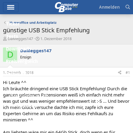
Hauptmenü
Anmelden
Homeoffice und Arbeitsplatz
Ticker
günstige USB Stick Empfehlung
Tests
E
E
DaMegges147
1. Dezember 2018
r
r
Downloads
s
s
DaMegges147
D
t
t
Ensign
e
e
Preisvergleich
l
l
l
l
1. Dezember 2018
#1
Forum
e
t
r
a
Hi Leute ^^
Aktuelles
m
Ich bräuchte dringend eine USB Stick Empfehlung! Durch die
ganzen gelesenen Rezensionen weiß ich einfach nicht mehr
Empfohlene Inhalte
was gut und was weniger empfehlenswert ist :-S ... Und bevor
Neue Beiträge
ich mein Glück versuche dachte ich mir, zapfe ich eure
Experten Gehirne an um das Risiko eines Fehlkaufs zu
Neueste Aktivitäten
minimieren ^^
Leserartikel
Am liebsten wäre mir ein 64Gb Stick, doch wenn es für