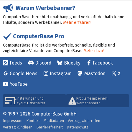
Warum Werbebanner?
ComputerBase berichtet unabhängig und verkauft deshalb keine
Inhalte, sondern Werbebanner.
Mehr erfahren!
ComputerBase Pro
ComputerBase Pro ist die werbefreie, schnelle, flexible und
zugleich faire Variante von ComputerBase.
Mehr dazu!
Feeds
Discord
Bluesky
Facebook
Google News
Instagram
Mastodon
X
YouTube
Einstellungen und
Probleme mit einem
Layout-Umschalter
Werbebanner?
© 1999–2026 ComputerBase GmbH
Impressum
Kontakt
Mediadaten
Vertrag widerrufen
Vertrag kündigen
Barrierefreiheit
Datenschutz