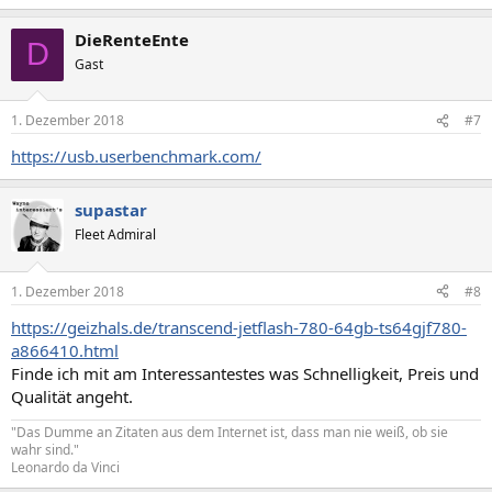
DieRenteEnte
D
Gast
1. Dezember 2018
#7
https://usb.userbenchmark.com/
supastar
Fleet Admiral
1. Dezember 2018
#8
https://geizhals.de/transcend-jetflash-780-64gb-ts64gjf780-
a866410.html
Finde ich mit am Interessantestes was Schnelligkeit, Preis und
Qualität angeht.
"Das Dumme an Zitaten aus dem Internet ist, dass man nie weiß, ob sie
wahr sind."
Leonardo da Vinci