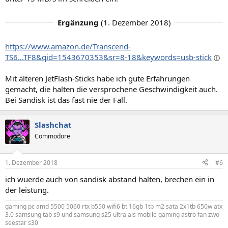
Ergänzung
(
1. Dezember 2018
)
https://www.amazon.de/Transcend-
TS6...TF8&qid=1543670353&sr=8-18&keywords=usb-stick
Mit älteren JetFlash-Sticks habe ich gute Erfahrungen
gemacht, die halten die versprochene Geschwindigkeit auch.
Bei Sandisk ist das fast nie der Fall.
Slashchat
Commodore
1. Dezember 2018
#6
ich wuerde auch von sandisk abstand halten, brechen ein in
der leistung.
gaming pc amd 5500 5060 rtx b550 wifi6 bt 16gb 1tb m2 sata 2x1tb 650w atx
3.0 samsung tab s9 und samsung s25 ultra als mobile gaming astro fan zwo
seestar s30