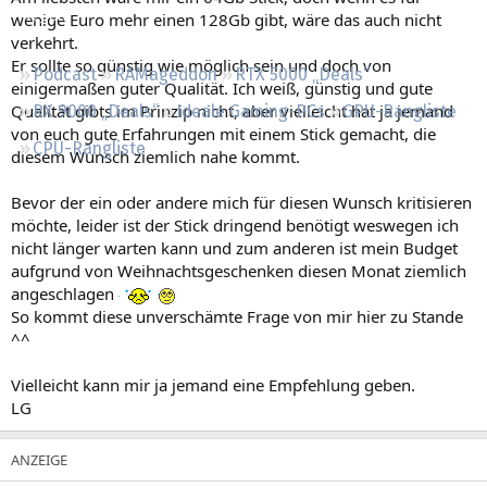
Regeln
wenige Euro mehr einen 128Gb gibt, wäre das auch nicht
verkehrt.
Er sollte so günstig wie möglich sein und doch von
Podcast
RAMageddon
RTX 5000 „Deals“
einigermaßen guter Qualität. Ich weiß, günstig und gute
Qualität gibts im Prinzip nicht, aber vielleicht hat ja jemand
RX 9000 „Deals“
Ideale Gaming-PCs
GPU-Rangliste
von euch gute Erfahrungen mit einem Stick gemacht, die
CPU-Rangliste
diesem Wunsch ziemlich nahe kommt.
Bevor der ein oder andere mich für diesen Wunsch kritisieren
möchte, leider ist der Stick dringend benötigt weswegen ich
nicht länger warten kann und zum anderen ist mein Budget
aufgrund von Weihnachtsgeschenken diesen Monat ziemlich
angeschlagen
So kommt diese unverschämte Frage von mir hier zu Stande
^^
Vielleicht kann mir ja jemand eine Empfehlung geben.
LG