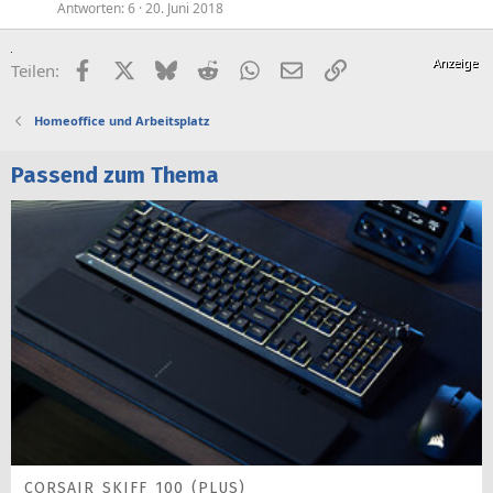
Antworten
6
20. Juni 2018
Facebook
X (Twitter)
Bluesky
Reddit
WhatsApp
E-Mail
Link
Teilen:
Homeoffice und Arbeitsplatz
Passend zum Thema
CORSAIR SKIFF 100 (PLUS)