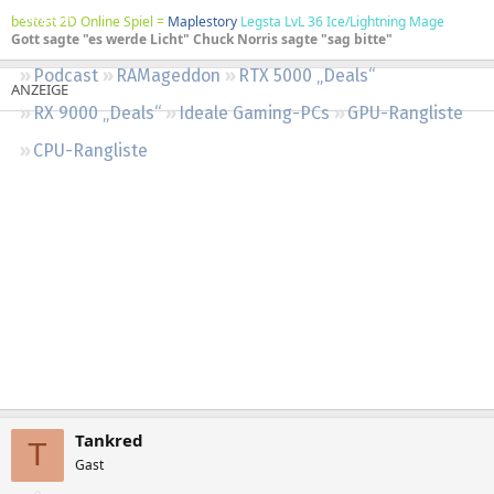
Regeln
bestest 2D Online Spiel =
Maplestory
Legsta LvL 36 Ice/Lightning Mage
Gott sagte "es werde Licht" Chuck Norris sagte "sag bitte"
Podcast
RAMageddon
RTX 5000 „Deals“
RX 9000 „Deals“
Ideale Gaming-PCs
GPU-Rangliste
CPU-Rangliste
Tankred
T
Gast