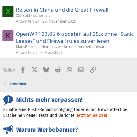
Reisen in China und die Great Firewall
X
XXXBold
Sicherheit
Antworten
21
26. November 2025
OpenWRT 23.05.6 updaten auf 25.x ohne "Static
K
Leases" und Firewall rules zu verlieren
KlausBaerbel
Heimnetzwerke und Internethardware
Antworten
9
7. März 2026
Facebook
X (Twitter)
Bluesky
Reddit
WhatsApp
E-Mail
Link
Teilen:
Sicherheit
Nichts mehr verpassen!
Erhalte eine Push-Benachrichtigung (oder einen Newsletter) bei
Erscheinen neuer Tests und Berichte:
Jetzt anmelden!
Warum Werbebanner?