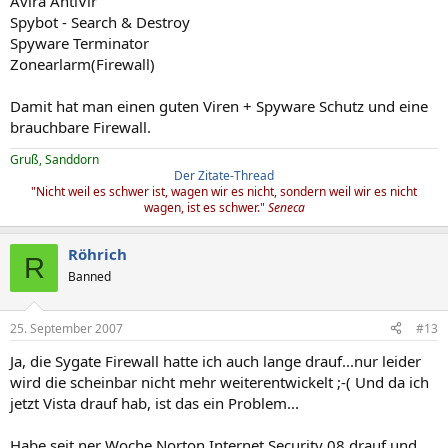
Avira AntiVir
Spybot - Search & Destroy
Spyware Terminator
Zonearlarm(Firewall)
Damit hat man einen guten Viren + Spyware Schutz und eine
brauchbare Firewall.
Gruß, Sanddorn
Der Zitate-Thread
"Nicht weil es schwer ist, wagen wir es nicht, sondern weil wir es nicht
wagen, ist es schwer."
Seneca
Röhrich
R
Banned
25. September 2007
#13
Ja, die Sygate Firewall hatte ich auch lange drauf...nur leider
wird die scheinbar nicht mehr weiterentwickelt ;-( Und da ich
jetzt Vista drauf hab, ist das ein Problem...
Habe seit ner Woche Norton Internet Security 08 drauf und