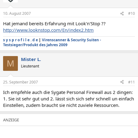
10. August 2007
#10
Hat jemand bereits Erfahrung mit Look'n'Stop ??
http://www.looknstop.com/En/index2.htm
s y s p r o f i l e . d e
|
Virenscanner & Security Suiten -
Testsieger/Produkt des Jahres 2009
Mister L.
M
Lieutenant
25. September 2007
#11
Ich empfehle auch die Sygate Personal Firewall aus 2 dingen:
1. Sie ist sehr gut und 2. lässt sich sich sehr schnell un einfach
Einstellen, zudem braucht sie nicht zuviele Ressourcen.