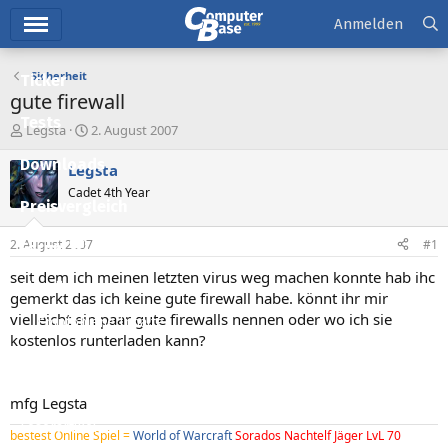
Hauptmenü
Anmelden
Sicherheit
Ticker
gute firewall
Tests
E
E
Legsta
2. August 2007
r
r
Downloads
s
s
Legsta
t
t
Cadet 4th Year
e
e
Preisvergleich
l
l
l
l
2. August 2007
#1
Forum
e
t
r
a
seit dem ich meinen letzten virus weg machen konnte hab ihc
Aktuelles
m
gemerkt das ich keine gute firewall habe. könnt ihr mir
vielleicht ein paar gute firewalls nennen oder wo ich sie
Empfohlene Inhalte
kostenlos runterladen kann?
Neue Beiträge
Neueste Aktivitäten
mfg Legsta
Leserartikel
bestest Online Spiel =
World of Warcraft
Sorados Nachtelf Jäger LvL 70