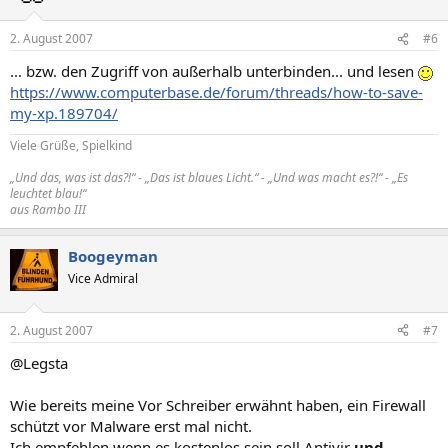
2. August 2007
#6
... bzw. den Zugriff von außerhalb unterbinden... und lesen
https://www.computerbase.de/forum/threads/how-to-save-
my-xp.189704/
Viele Grüße, Spielkind
„Und das, was ist das?!“ - „Das ist blaues Licht.“ - „Und was macht es?!“ - „Es
leuchtet blau!“
aus Rambo III
Boogeyman
Vice Admiral
2. August 2007
#7
@Legsta
Wie bereits meine Vor Schreiber erwähnt haben, ein Firewall
schützt vor Malware erst mal nicht.
Ich empfehlen wenn es kostenlos sein soll Antivir
und