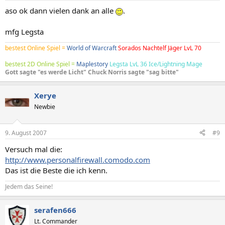
aso ok dann vielen dank an alle
.
mfg Legsta
bestest Online Spiel =
World of Warcraft
Sorados Nachtelf Jäger LvL 70
bestest 2D Online Spiel =
Maplestory
Legsta LvL 36 Ice/Lightning Mage
Gott sagte "es werde Licht" Chuck Norris sagte "sag bitte"
Xerye
Newbie
9. August 2007
#9
Versuch mal die:
http://www.personalfirewall.comodo.com
Das ist die Beste die ich kenn.
Jedem das Seine!
serafen666
Lt. Commander