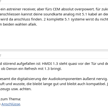
7
 ein astreiner receiver, aber fürs CEM absolut overpowert. für z
anschliessen kannst deine soundkarte analog mit 5.1 kabel an den
 wird da anschluss finden. 2 komplette 5.1 systeme wirst du nic
n beiden wählen afaik.
7
 störend aufgefallen ist: HMDI 1.3 steht quasi vor der Tür und d
 ob Denon ein Refresh mit 1.3 bringt.
gesamt die digitalisierung der Audiokomponenten äußerst nervig.
ft und wusste, die bleibt lange gut und bleibt auch kompatibel.
szeugs usw. achten.
k zum Thema:
e
Anschlüsse
.