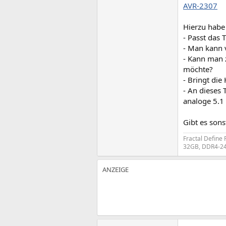
AVR-2307
Hierzu habe 
- Passt das 
- Man kann 
- Kann man 
möchte?
- Bringt di
- An dieses 
analoge 5.1
Gibt es sons
Fractal Define
32GB, DDR4-24