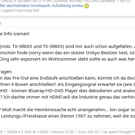
 Q9650; 8 GB Ram; NV GTX 960 2048mB; Blu Ray / HD-DVD Laufwerk -> RIP (?)
fter wechselndem Gerätepark. Aufzählung sinnlos
: Logitech Harmony 885
7
e Info iceman!
(insb. TX-SR605 und TX-SR805) sind mir auch schon aufgefallen. 
nschön finde (sorry wenn das ein stolzer Onkyo Besitzer liest, i
Ding sehr exponiert im Wohnzimmer steht sollte es auch was her
ragen:
an das Pre-Out eine Endstufe anschließen kann, könnte ich da doc
ihren 4 Boxen anschließen? Als Eingangssignal erwartet sie (wie 
ueHD - können Blueray/HD-DVD Player dies dekodieren und analog
? Ich dachte immer mit HDMI will die Industrie genau das verhin
 Müll macht die Heimkinosache echt unangenehm... bin sogar s
 Leistungs-/Preisklasse eines Denon 1907 zu nehmen, weil die sic
 R5 | 5820K 4.2 GHz @ 1.039V + Noctua D15S | Asus X99-AII | be quiet! Straight 