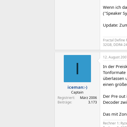
Wenn ich das
("Speaker Sy
Update: Zum
Fractal Define
32GB, DDR4-24
12. August 200
I
In der Prei
Tonformate 
überlassen 
einen größe
iceman:-)
Captain
Der Pre out
Registriert
März 2006
Decoder zwi
Beiträge
3.173
Das mit Zone
Rechner 1: Ry