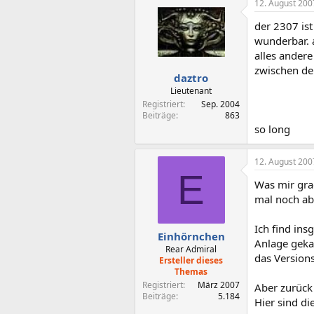
12. August 200
der 2307 ist
wunderbar. 
alles andere
zwischen de
daztro
Lieutenant
Registriert
Sep. 2004
Beiträge
863
so long
12. August 200
E
Was mir grad
mal noch ab
Ich find ins
Einhörnchen
Anlage gekau
Rear Admiral
das Version
Ersteller dieses
Themas
Registriert
März 2007
Aber zurüc
Beiträge
5.184
Hier sind di