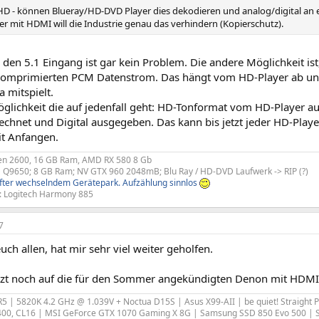
HD - können Blueray/HD-DVD Player dies dekodieren und analog/digital an 
r mit HDMI will die Industrie genau das verhindern (Kopierschutz).
den 5.1 Eingang ist gar kein Problem. Die andere Möglichkeit ist, 
komprimierten PCM Datenstrom. Das hängt vom HD-Player ab und 
a mitspielt.
Möglichkeit die auf jedenfall geht: HD-Tonformat vom HD-Player 
echnet und Digital ausgegeben. Das kann bis jetzt jeder HD-Playe
t Anfangen.
zen 2600, 16 GB Ram, AMD RX 580 8 Gb
 Q9650; 8 GB Ram; NV GTX 960 2048mB; Blu Ray / HD-DVD Laufwerk -> RIP (?)
fter wechselndem Gerätepark. Aufzählung sinnlos
: Logitech Harmony 885
7
uch allen, hat mir sehr viel weiter geholfen.
etzt noch auf die für den Sommer angekündigten Denon mit HDM
 R5 | 5820K 4.2 GHz @ 1.039V + Noctua D15S | Asus X99-AII | be quiet! Straight 
00, CL16 | MSI GeForce GTX 1070 Gaming X 8G | Samsung SSD 850 Evo 500 |