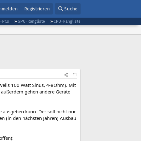
nmelden
Registrieren
Suche
g-PCs
GPU-Rangliste
CPU-Rangliste
#1
weils 100 Watt Sinus, 4-8Ohm). Mit
en, außerdem gehen andere Geräte
e ausgeben kann. Der soll nicht nur
en (in den nächsten Jahren) Ausbau
offen):