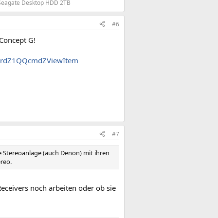
 Seagate Desktop HDD 2TB
#6
 Concept G!
QQrdZ1QQcmdZViewItem
#7
e Stereoanlage (auch Denon) mit ihren
reo.
eceivers noch arbeiten oder ob sie