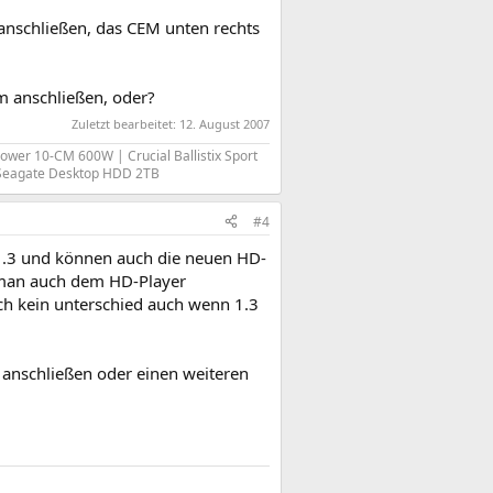
) anschließen, das CEM unten rechts
m anschließen, oder?
Zuletzt bearbeitet:
12. August 2007
Power 10-CM 600W | Crucial Ballistix Sport
 Seagate Desktop HDD 2TB
#4
 1.3 und können auch die neuen HD-
 man auch dem HD-Player
ich kein unterschied auch wenn 1.3
 anschließen oder einen weiteren