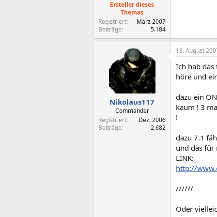
Ersteller dieses
Themas
Registriert
März 2007
Beiträge
5.184
13. August 200
Ich hab das 
höre und ei
dazu ein ON
Nikolaus117
kaum ! 3 mal
Commander
!
Registriert
Dez. 2006
Beiträge
2.682
dazu 7.1 fäh
und das für 
LINK:
http://www
//////
Oder vielle