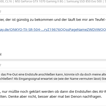
00, CL16 | MSI GeForce GTX 1070 Gaming X 8G | Samsung SSD 850 Evo 500 |
7
er, der ist günstig zu bekommen und der läuft bei mir am Teufel
.ebay.de/ONKYO-TX-SR-504-...ryZ19676QQssPageNameZWDVW
l
7
 das Pre-Out eine Endstufe anschließen kann, könnte ich da doch meine alt
chließen? Als Eingangssignal erwartet sie (wie der Name vermuten lässt) Ste
n, nur müßte noch geklärt werden ob dann die Endstufen des AV-R
lten. Denke aber nicht, besser aber mal bei Denon nachfragen.