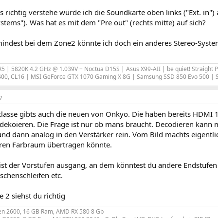
 richtig verstehe würde ich die Soundkarte oben links ("Ext. in"
stems"). Was hat es mit dem "Pre out" (rechts mitte) auf sich?
indest bei dem Zone2 könnte ich doch ein anderes Stereo-Syste
 R5 | 5820K 4.2 GHz @ 1.039V + Noctua D15S | Asus X99-AII | be quiet! Straight 
00, CL16 | MSI GeForce GTX 1070 Gaming X 8G | Samsung SSD 850 Evo 500 |
7
sklasse gibts auch die neuen von Onkyo. Die haben bereits HDMI
dekoieren. Die Frage ist nur ob mans braucht. Decodieren kann
und dann analog in den Verstärker rein. Vom Bild machts eigentl
ren Farbraum übertragen könnte.
 ist der Vorstufen ausgang, an dem könntest du andere Endstufen
schenschleifen etc.
 2 siehst du richtig
zen 2600, 16 GB Ram, AMD RX 580 8 Gb