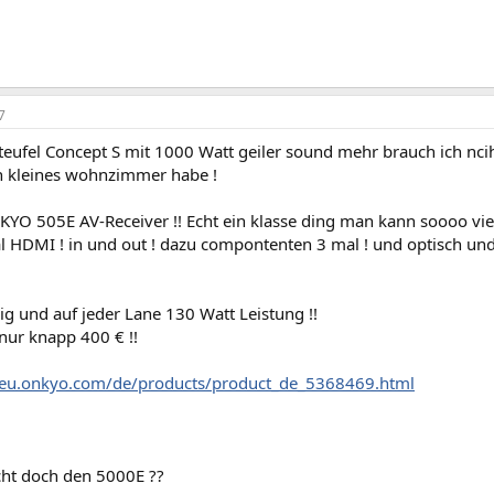
7
teufel Concept S mit 1000 Watt geiler sound mehr brauch ich nciht
n kleines wohnzimmer habe !
KYO 505E AV-Receiver !! Echt ein klasse ding man kann soooo vi
 HDMI ! in und out ! dazu compontenten 3 mal ! und optisch und 
ig und auf jeder Lane 130 Watt Leistung !!
nur knapp 400 € !!
.eu.onkyo.com/de/products/product_de_5368469.html
icht doch den 5000E ??