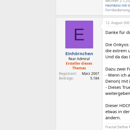
Rechner 2: C2D
Heimkino mit ö
Fernbedienung
12. August 200
E
Danke für di
Die Onkyos 
die extrem u
Einhörnchen
Und da das 
Rear Admiral
Ersteller dieses
Themas
Dazu zwei F
Registriert
März 2007
- Wenn ich 
Beiträge
5.184
Denon) mit 
- Dieses Tr
weitergeben
Dieser HDCP
etwas in der
ändern.
Fractal Define