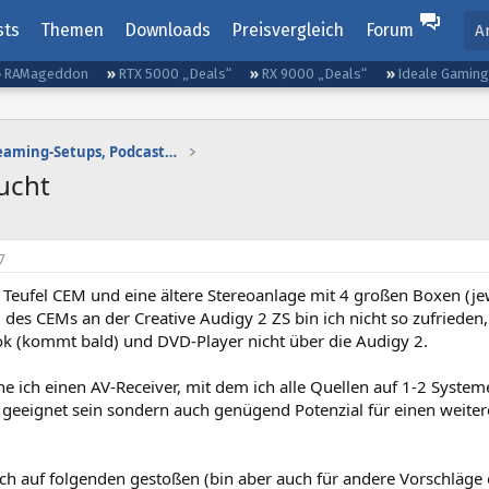
sts
Themen
Downloads
Preisvergleich
Forum
A
RAMageddon
RTX 5000 „Deals“
RX 9000 „Deals“
Ideale Gamin
Gaming-Audio, Streaming-Setups, Podcasting etc.
ucht
7
n Teufel CEM und eine ältere Stereoanlage mit 4 großen Boxen (je
g des CEMs an der Creative Audigy 2 ZS bin ich nicht so zufried
k (kommt bald) und DVD-Player nicht über die Audigy 2.
he ich einen AV-Receiver, mit dem ich alle Quellen auf 1-2 System
 geeignet sein sondern auch genügend Potenzial für einen weiter
ich auf folgenden gestoßen (bin aber auch für andere Vorschläge 