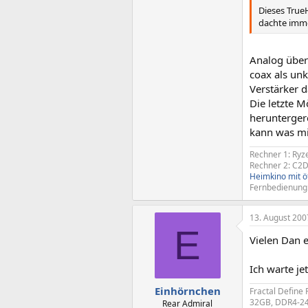
Dieses True
dachte imme
Analog über 
coax als un
Verstärker d
Die letzte 
herunterger
kann was mi
Rechner 1: Ry
Rechner 2: C2D
Heimkino mit ö
Fernbedienung
13. August 200
E
Vielen Dan e
Ich warte j
Einhörnchen
Fractal Define
32GB, DDR4-24
Rear Admiral