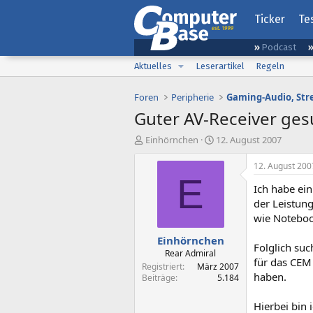
Ticker
Te
Podcast
Aktuelles
Leserartikel
Regeln
Foren
Peripherie
Guter AV-Receiver ges
E
E
Einhörnchen
12. August 2007
r
r
s
s
12. August 200
t
t
E
Ich habe ei
e
e
l
l
der Leistun
l
l
wie Noteboo
e
t
Einhörnchen
r
a
Folglich suc
m
Rear Admiral
für das CEM
Registriert
März 2007
haben.
Beiträge
5.184
Hierbei bin 