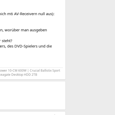
ich mti AV-Receivern null aus):
len, worüber man ausgeben
 steht?
ers, des DVD-Spielers und die
Power 10-CM 600W | Crucial Ballistix Sport
 Seagate Desktop HDD 2TB