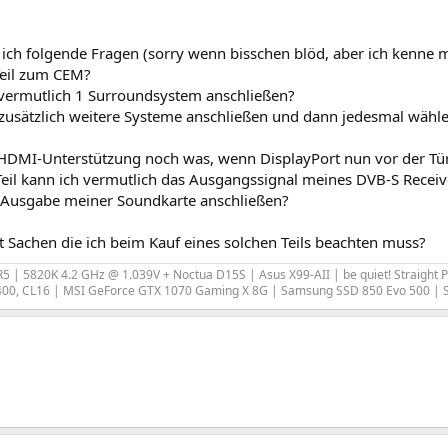
ich folgende Fragen (sorry wenn bisschen blöd, aber ich kenne m
Teil zum CEM?
vermutlich 1 Surroundsystem anschließen?
zusätzlich weitere Systeme anschließen und dann jedesmal wäh
e HDMI-Unterstützung noch was, wenn DisplayPort nun vor der Tür
Teil kann ich vermutlich das Ausgangssignal meines DVB-S Receiv
 Ausgabe meiner Soundkarte anschließen?
t Sachen die ich beim Kauf eines solchen Teils beachten muss?
 R5 | 5820K 4.2 GHz @ 1.039V + Noctua D15S | Asus X99-AII | be quiet! Straight 
00, CL16 | MSI GeForce GTX 1070 Gaming X 8G | Samsung SSD 850 Evo 500 |