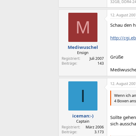
32GB, DDR4-24
12. August 200
M
Schau den hi
http://cgi
Mediwuschel
Ensign
Grüße
Registriert
Juli 2007
Beiträge
143
Mediwusche
12. August 200
I
Wenn ich an
4 Boxen ans
iceman:-)
Sollte gehe
Captain
sich ausscha
Registriert
März 2006
Beiträge
3.173