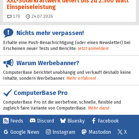
XXL-Solarkraftwerk liefert bis zu 2.500 Watt
Einspeise­leistung
Kommentare
170
24.07.2026
Nichts mehr verpassen!
Erhalte eine Push-Benachrichtigung (oder einen Newsletter) bei
Erscheinen neuer Tests und Berichte:
Jetzt anmelden!
Warum Werbebanner?
ComputerBase berichtet unabhängig und verkauft deshalb keine
Inhalte, sondern Werbebanner.
Mehr erfahren!
ComputerBase Pro
ComputerBase Pro ist die werbefreie, schnelle, flexible und
zugleich faire Variante von ComputerBase.
Mehr dazu!
Feeds
Discord
Bluesky
Facebook
Google News
Instagram
Mastodon
X