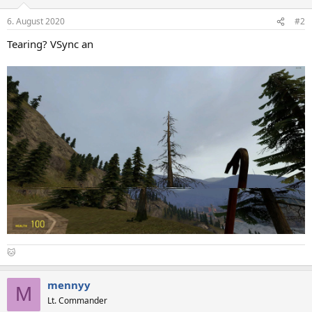
6. August 2020
#2
Tearing? VSync an
🐱
mennyy
M
Lt. Commander