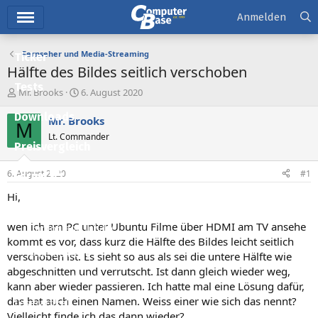
Hauptmenü
Anmelden
Fernseher und Media-Streaming
Ticker
Hälfte des Bildes seitlich verschoben
Tests
E
E
Mr. Brooks
6. August 2020
r
r
Downloads
s
s
Mr. Brooks
M
t
t
Lt. Commander
e
e
Preisvergleich
l
l
l
l
6. August 2020
#1
Forum
e
t
r
a
Hi,
Aktuelles
m
wen ich am PC unter Ubuntu Filme über HDMI am TV ansehe
Empfohlene Inhalte
kommt es vor, dass kurz die Hälfte des Bildes leicht seitlich
Neue Beiträge
verschoben ist. Es sieht so aus als sei die untere Hälfte wie
abgeschnitten und verrutscht. Ist dann gleich wieder weg,
Neueste Aktivitäten
kann aber wieder passieren. Ich hatte mal eine Lösung dafür,
das hat auch einen Namen. Weiss einer wie sich das nennt?
Leserartikel
Vielleicht finde ich das dann wieder?