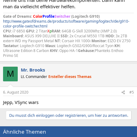
man da vielleicht effektiver helfen.
Gate of Dreams:
Color
Profile
Switcher
(Logitech G910)
http://www.gateofdreams.de/products/software/gaming/logitech/de/g910-
color-profile-switcher.html
CPU:
i7 6850
GPU:
2 Titan
X
p
RAM:
64GB G-Skill 3200Mhz (XMP 2.0)
Mainboard:
ASUS X99 DELUXE II
SSD:
2x Crucial M550 1TB
HDD:
3x 2TB
extern WD my Passport Metal
NT:
Corsair HX 1000i
Monitor:
EIZO EV 2750
Tastatur:
Logitech G910
Maus:
Logitech G502/G900/Roccat Tyon
KH:
Ultrasone Edition 8 Carbon
KHV:
Oppo HA-1
Gehäuse:
Phanteks Enthoo
Primo SE
Mr. Brooks
M
Lt. Commander
Ersteller dieses Themas
6. August 2020
#5
Jepp, VSync wars
Du musst dich einloggen oder registrieren, um hier zu antworten.
Ähnliche Themen