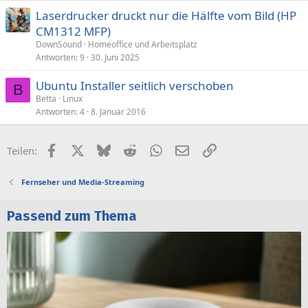
Laserdrucker druckt nur die Hälfte vom Bild (HP
CM1312 MFP)
DownSound
Homeoffice und Arbeitsplatz
Antworten
9
30. Juni 2025
Ubuntu Installer seitlich verschoben
B
Betta
Linux
Antworten
4
8. Januar 2016
Facebook
X (Twitter)
Bluesky
Reddit
WhatsApp
E-Mail
Link
Teilen:
Fernseher und Media-Streaming
Passend zum Thema