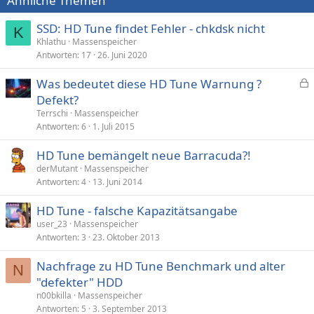
Ähnliche Themen
SSD: HD Tune findet Fehler - chkdsk nicht
K
Khlathu
Massenspeicher
Antworten
17
26. Juni 2020
Was bedeutet diese HD Tune Warnung ?
e
Defekt?
s
Terrschi
Massenspeicher
p
Antworten
6
1. Juli 2015
e
HD Tune bemängelt neue Barracuda?!
r
derMutant
Massenspeicher
r
Antworten
4
13. Juni 2014
t
HD Tune - falsche Kapazitätsangabe
user_23
Massenspeicher
Antworten
3
23. Oktober 2013
Nachfrage zu HD Tune Benchmark und alter
N
"defekter" HDD
n00bkilla
Massenspeicher
Antworten
5
3. September 2013