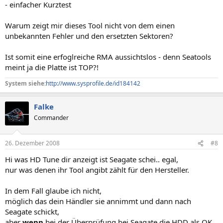
- einfacher Kurztest
Warum zeigt mir dieses Tool nicht von dem einen
unbekannten Fehler und den ersetzten Sektoren?
Ist somit eine erfoglreiche RMA aussichtslos - denn Seatools
meint ja die Platte ist TOP?!
System siehe:
http://www.sysprofile.de/id184142
Falke
Commander
26. Dezember 2008
#8
Hi was HD Tune dir anzeigt ist Seagate schei.. egal,
nur was denen ihr Tool angibt zählt für den Hersteller.
In dem Fall glaube ich nicht,
möglich das dein Händler sie annimmt und dann nach
Seagate schickt,
aber
wenn
bei der Überprüfung bei Seagate die HDD als OK