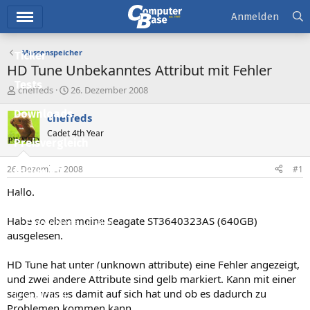
Hauptmenü
Anmelden
Massenspeicher
Ticker
HD Tune Unbekanntes Attribut mit Fehler
Tests
E
E
cheffeds
26. Dezember 2008
r
r
Downloads
s
s
cheffeds
t
t
Cadet 4th Year
e
e
Preisvergleich
l
l
l
l
26. Dezember 2008
#1
Forum
e
t
r
a
Hallo.
Aktuelles
m
Habe so eben meine Seagate ST3640323AS (640GB)
Empfohlene Inhalte
ausgelesen.
Neue Beiträge
HD Tune hat unter (unknown attribute) eine Fehler angezeigt,
Neueste Aktivitäten
und zwei andere Attribute sind gelb markiert. Kann mit einer
sagen, was es damit auf sich hat und ob es dadurch zu
Leserartikel
Problemen kommen kann.