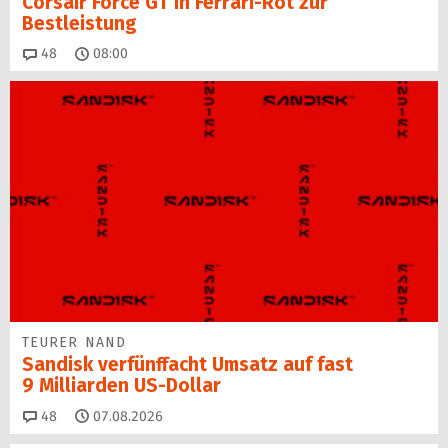
Corsair Force GT in Ferrari-Rot zur
Bestleistung
Kommentare
48
08:00
TEURER NAND
Sandisk verfünffacht Umsatz auf fast
9 Milliarden US-Dollar
Kommentare
48
07.08.2026