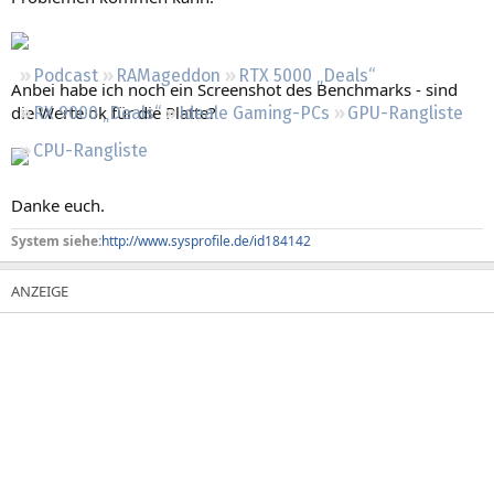
Regeln
Podcast
RAMageddon
RTX 5000 „Deals“
Anbei habe ich noch ein Screenshot des Benchmarks - sind
die Werte ok für die Platte?
RX 9000 „Deals“
Ideale Gaming-PCs
GPU-Rangliste
CPU-Rangliste
Danke euch.
System siehe:
http://www.sysprofile.de/id184142