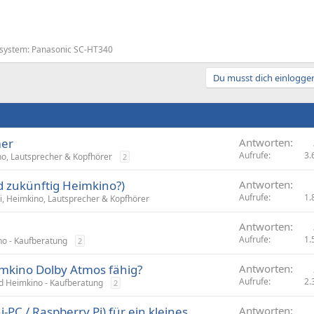
system: Panasonic SC-HT340
Du musst dich einloggen
er
Antworten
Aufrufe
3.
no, Lautsprecher & Kopfhörer
2
 zukünftig Heimkino?)
Antworten
Aufrufe
1.
Fi, Heimkino, Lautsprecher & Kopfhörer
Antworten
Aufrufe
1.
no - Kaufberatung
2
mkino Dolby Atmos fähig?
Antworten
Aufrufe
2.
nd Heimkino - Kaufberatung
2
-PC / Raspberry Pi) für ein kleines
Antworten