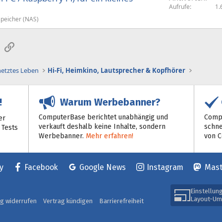
Aufrufe
1.
peicher (NAS)
sApp
E-Mail
Link
netztes Leben
Hi-Fi, Heimkino, Lautsprecher & Kopfhörer
Warum Werbebanner?
!
ComputerBase berichtet unabhängig und
Compu
er
verkauft deshalb keine Inhalte, sondern
schne
 Tests
Werbebanner.
Mehr erfahren!
von 
y
Facebook
Google News
Instagram
Mas
Einstellun
Layout-Um
ag widerrufen
Vertrag kündigen
Barrierefreiheit