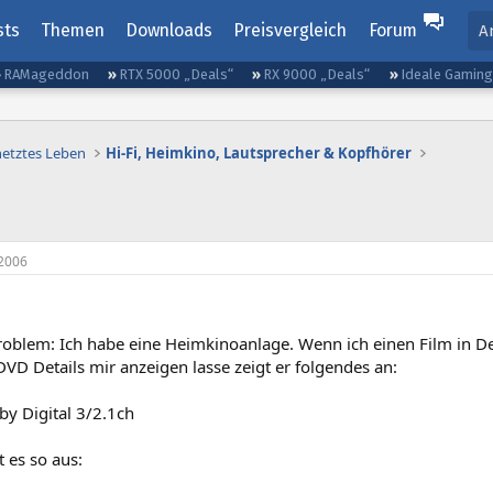
sts
Themen
Downloads
Preisvergleich
Forum
A
RAMageddon
RTX 5000 „Deals“
RX 9000 „Deals“
Ideale Gamin
netztes Leben
Hi-Fi, Heimkino, Lautsprecher & Kopfhörer
2006
roblem: Ich habe eine Heimkinoanlage. Wenn ich einen Film in De
DVD Details mir anzeigen lasse zeigt er folgendes an:
by Digital 3/2.1ch
t es so aus: