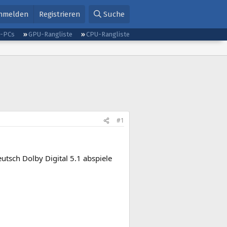
nmelden
Registrieren
Suche
g-PCs
GPU-Rangliste
CPU-Rangliste
#1
utsch Dolby Digital 5.1 abspiele