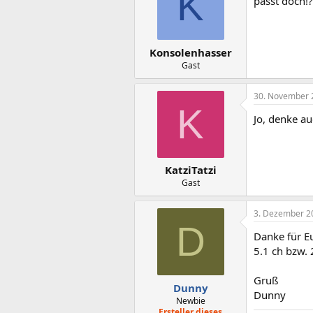
K
passt doch!?
Konsolenhasser
Gast
30. November 
K
Jo, denke au
KatziTatzi
Gast
3. Dezember 2
D
Danke für Eu
5.1 ch bzw. 
Gruß
Dunny
Dunny
Newbie
Ersteller dieses