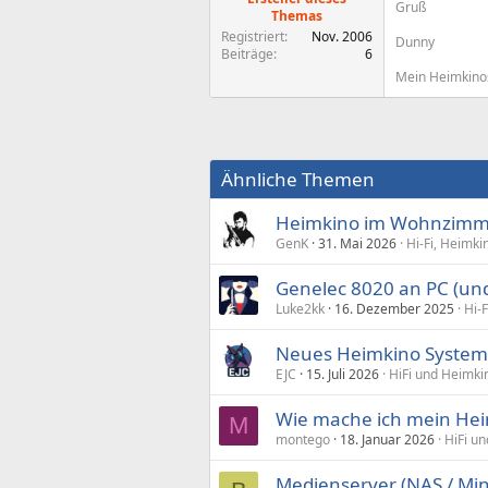
Gruß
Themas
Registriert
Nov. 2006
Dunny
Beiträge
6
Mein Heimkino
Ähnliche Themen
Heimkino im Wohnzimm
GenK
31. Mai 2026
Hi-Fi, Heimki
Genelec 8020 an PC (und
Luke2kk
16. Dezember 2025
Hi-
Neues Heimkino System
EJC
15. Juli 2026
HiFi und Heimki
Wie mache ich mein Hei
M
montego
18. Januar 2026
HiFi u
Medienserver (NAS / Mini