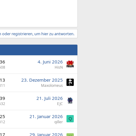
 oder registrieren, um hier zu antworten.
36
4. Juni 2026
608
HisN
13
23. Dezember 2025
811
Maxolomeus
39
21. Juli 2026
532
EJC
25
21. Januar 2026
Q
312
qiller
17
29. Januar 2026