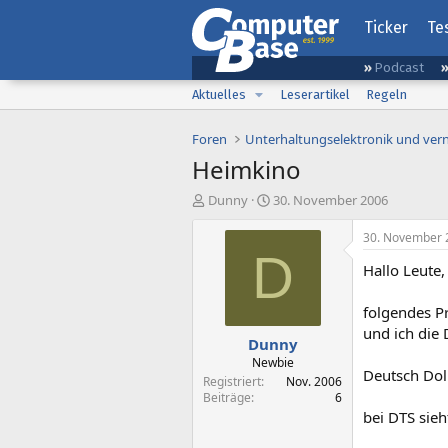
Ticker
Te
Podcast
Aktuelles
Leserartikel
Regeln
Foren
Unterhaltungselektronik und ver
Heimkino
E
E
Dunny
30. November 2006
r
r
s
s
30. November 
t
t
D
Hallo Leute,
e
e
l
l
l
l
folgendes P
e
t
und ich die 
Dunny
r
a
m
Newbie
Deutsch Dol
Registriert
Nov. 2006
Beiträge
6
bei DTS sieh