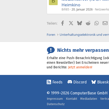
B
Heimkino
Bifi85
20. Januar 2026
Netzwerks
Facebook
X (Twitter)
Bluesky
Reddit
What
Teilen:
Foren
Unterhaltungselektronik und ver
Nichts mehr verpassen
Erhalte eine Push-Benachrichtigung (od
einen Newsletter) bei Erscheinen neuer
und Berichte:
Jetzt anmelden!
Feeds
Discord
Bluesk
© 1999–2026 ComputerBase GmbH
Impressum
Kontakt
Mediadaten
Vertr
Datenschutz