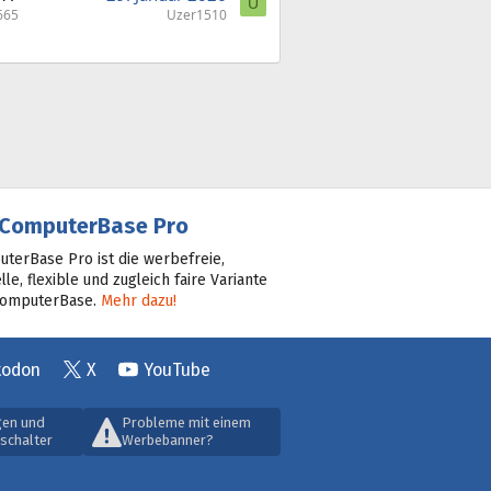
U
665
Uzer1510
ComputerBase Pro
terBase Pro ist die werbefreie,
lle, flexible und zugleich faire Variante
ComputerBase.
Mehr dazu!
todon
X
YouTube
gen und
Probleme mit einem
schalter
Werbebanner?