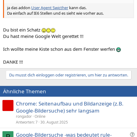
ja das addon
User Agent Swicther
kann das.
Da einfach auf IE6 Stellen und es sieht wie vorher aus.
Du bist ein Schatz
Du hast meine Google Welt gerettet !!!
Ich wollte meine Kiste schon aus dem Fenster werfen
DANKE !!!
Du musst dich einloggen oder registrieren, um hier zu antworten.
Ähnliche Themen
Chrome: Seitenaufbau und Bildanzeige (z.B.
Google-Bildersuche) sehr langsam
rongador
Online
Antworten
7
30. August 2025
F
Google-Bildersuche -was bedeutet rule-
P