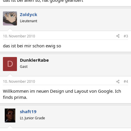
das ist bei allen so, hat google geändert
Zoldyck
Lieutenant
10. November 2010
#3
das ist bei mir schon ewig so
DunklerRabe
D
Gast
10. November 2010
#4
Willkommen im neuen Design und Layout von Google. Ich
finds prima.
shaft19
Lt. Junior Grade