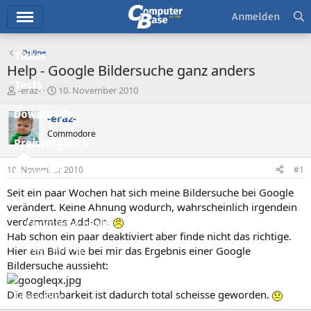
Hauptmenü
Anmelden
Online
Ticker
Help - Google Bildersuche ganz anders
Tests
E
E
-eraz-
10. November 2010
r
r
Downloads
s
s
-eraz-
t
t
Commodore
e
e
Preisvergleich
l
l
l
l
10. November 2010
#1
Forum
e
t
r
a
Seit ein paar Wochen hat sich meine Bildersuche bei Google
Aktuelles
m
verändert. Keine Ahnung wodurch, wahrscheinlich irgendein
verdammtes Add-On.
Empfohlene Inhalte
Hab schon ein paar deaktiviert aber finde nicht das richtige.
Neue Beiträge
Hier ein Bild wie bei mir das Ergebnis einer Google
Bildersuche aussieht:
Neueste Aktivitäten
Die Bedienbarkeit ist dadurch total scheisse geworden.
Leserartikel