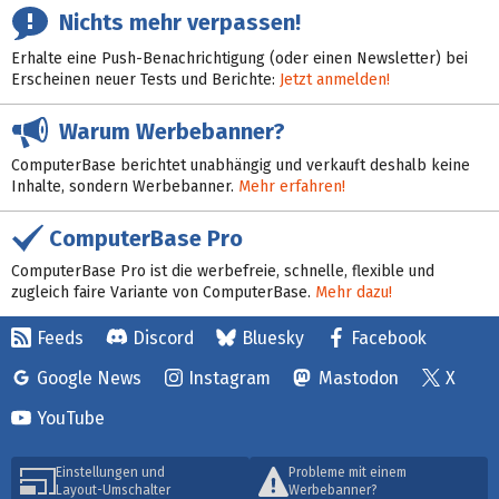
Nichts mehr verpassen!
Erhalte eine Push-Benachrichtigung (oder einen Newsletter) bei
Erscheinen neuer Tests und Berichte:
Jetzt anmelden!
Warum Werbebanner?
ComputerBase berichtet unabhängig und verkauft deshalb keine
Inhalte, sondern Werbebanner.
Mehr erfahren!
ComputerBase Pro
ComputerBase Pro ist die werbefreie, schnelle, flexible und
zugleich faire Variante von ComputerBase.
Mehr dazu!
Feeds
Discord
Bluesky
Facebook
Google News
Instagram
Mastodon
X
YouTube
Einstellungen und
Probleme mit einem
Layout-Umschalter
Werbebanner?