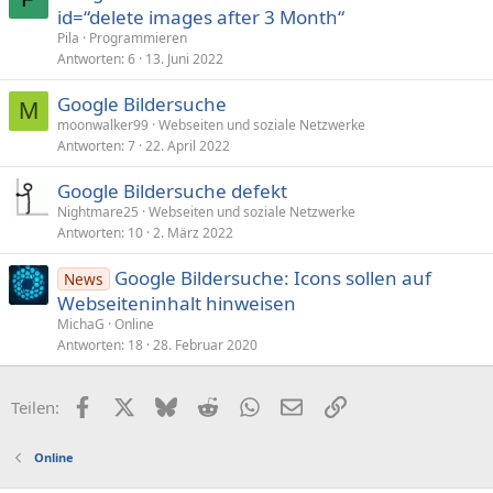
r
id=“delete images after 3 Month“
a
Pila
Programmieren
g
Antworten
6
13. Juni 2022
e
Google Bildersuche
M
moonwalker99
Webseiten und soziale Netzwerke
Antworten
7
22. April 2022
Google Bildersuche defekt
Nightmare25
Webseiten und soziale Netzwerke
Antworten
10
2. März 2022
Google Bildersuche: Icons sollen auf
News
Webseiteninhalt hinweisen
MichaG
Online
Antworten
18
28. Februar 2020
Facebook
X (Twitter)
Bluesky
Reddit
WhatsApp
E-Mail
Link
Teilen:
Online