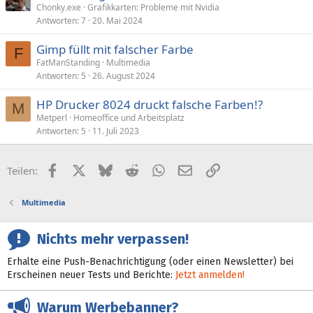
Chonky.exe
Grafikkarten: Probleme mit Nvidia
Antworten
7
20. Mai 2024
Gimp füllt mit falscher Farbe
F
FatManStanding
Multimedia
Antworten
5
26. August 2024
HP Drucker 8024 druckt falsche Farben!?
M
Metperl
Homeoffice und Arbeitsplatz
Antworten
5
11. Juli 2023
Facebook
X (Twitter)
Bluesky
Reddit
WhatsApp
E-Mail
Link
Teilen:
Multimedia
Nichts mehr verpassen!
Erhalte eine Push-Benachrichtigung (oder einen Newsletter) bei
Erscheinen neuer Tests und Berichte:
Jetzt anmelden!
Warum Werbebanner?