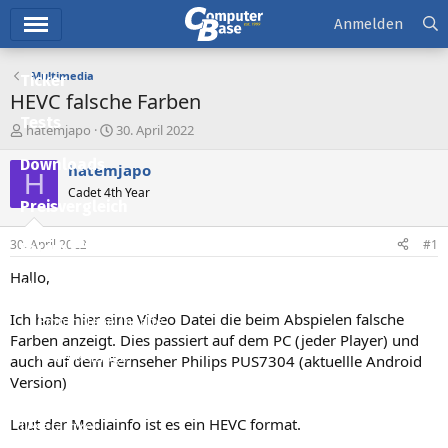
Hauptmenü
Anmelden
Multimedia
Ticker
HEVC falsche Farben
Tests
E
E
hatemjapo
30. April 2022
r
r
Downloads
s
s
hatemjapo
H
t
t
Cadet 4th Year
e
e
Preisvergleich
l
l
l
l
30. April 2022
#1
Forum
e
t
r
a
Hallo,
Aktuelles
m
Ich habe hier eine Video Datei die beim Abspielen falsche
Empfohlene Inhalte
Farben anzeigt. Dies passiert auf dem PC (jeder Player) und
Neue Beiträge
auch auf dem Fernseher Philips PUS7304 (aktuellle Android
Version)
Neueste Aktivitäten
Laut der Mediainfo ist es ein HEVC format.
Leserartikel