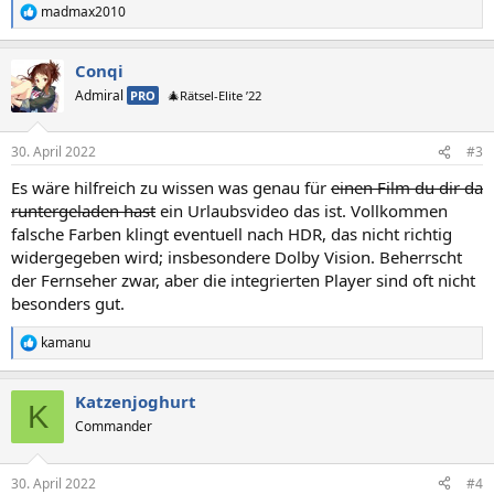
madmax2010
R
e
a
Conqi
k
t
Admiral
PRO
🎄Rätsel-Elite ’22
i
o
n
30. April 2022
#3
e
n
Es wäre hilfreich zu wissen was genau für
einen Film du dir da
:
runtergeladen hast
ein Urlaubsvideo das ist. Vollkommen
falsche Farben klingt eventuell nach HDR, das nicht richtig
widergegeben wird; insbesondere Dolby Vision. Beherrscht
der Fernseher zwar, aber die integrierten Player sind oft nicht
besonders gut.
kamanu
R
e
a
Katzenjoghurt
k
K
t
Commander
i
o
n
30. April 2022
#4
e