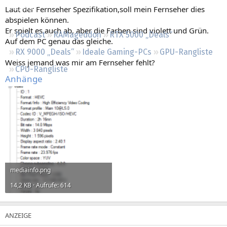
Regeln
Laut der Fernseher Spezifikation,soll mein Fernseher dies
abspielen können.
Er spielt es auch ab, aber die Farben sind violett und Grün.
Podcast
RAMageddon
RTX 5000 „Deals“
Auf dem PC genau das gleiche.
RX 9000 „Deals“
Ideale Gaming-PCs
GPU-Rangliste
Weiss jemand was mir am Fernseher fehlt?
CPU-Rangliste
Anhänge
mediainfo.png
14,2 KB · Aufrufe: 614