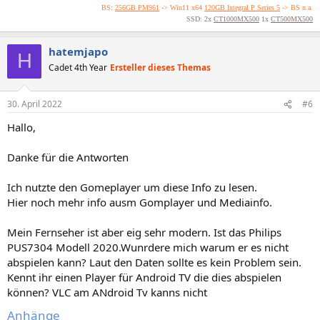
BS:
256GB PM961
-> Win11 x64
120GB Integral P Series 5
-> BS n.a.
SSD: 2x
CT1000MX500
1x
CT500MX500
hatemjapo
H
Cadet 4th Year
Ersteller dieses Themas
30. April 2022
#6
Hallo,
Danke für die Antworten
Ich nutzte den Gomeplayer um diese Info zu lesen.
Hier noch mehr info ausm Gomplayer und Mediainfo.
Mein Fernseher ist aber eig sehr modern. Ist das Philips
PUS7304 Modell 2020.Wunrdere mich warum er es nicht
abspielen kann? Laut den Daten sollte es kein Problem sein.
Kennt ihr einen Player für Android TV die dies abspielen
können? VLC am ANdroid Tv kanns nicht
Anhänge