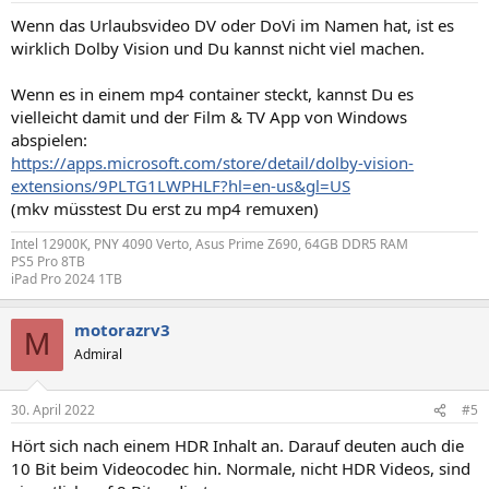
n
Wenn das Urlaubsvideo DV oder DoVi im Namen hat, ist es
:
wirklich Dolby Vision und Du kannst nicht viel machen.
Wenn es in einem mp4 container steckt, kannst Du es
vielleicht damit und der Film & TV App von Windows
abspielen:
https://apps.microsoft.com/store/detail/dolby-vision-
extensions/9PLTG1LWPHLF?hl=en-us&gl=US
(mkv müsstest Du erst zu mp4 remuxen)
Intel 12900K, PNY 4090 Verto, Asus Prime Z690, 64GB DDR5 RAM
PS5 Pro 8TB
iPad Pro 2024 1TB
motorazrv3
M
Admiral
30. April 2022
#5
Hört sich nach einem HDR Inhalt an. Darauf deuten auch die
10 Bit beim Videocodec hin. Normale, nicht HDR Videos, sind