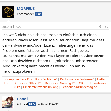
MORPEUS
Commander
PRO
30. April 2022
#7
Ich weiß nicht ob sich das Problem einfach durch einen
anderen Player lösen lässt. Mein Bauchgefühl sagt mir dass
da Hardware- und/oder Lizenzlimitierungen eher das
Problem sind. Ist aber auch nicht mein Fachgebiet.
Du kannst mal am TV den MX Player probieren. Aber bevor
das Urlaubsvideo nicht am PC (mit seinen unbegrenzten
Möglichkeiten) läuft, macht es wenig Sinn am TV
herumzuprobieren.
ComputerBase Pro
|
Boot-Probleme?
|
Performance-Probleme?
|
Helfer
Liste
|
Der ideale Office-PC
|
Der ideale Gaming-PC
|
CB Netzteilwahnsinn
kurz
|
CB Netzteilwahnsinn lang
|
Petitionen@Bundestag.de
Conqi
Admiral
PRO
🎄Rätsel-Elite ’22