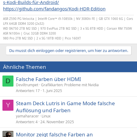
s-Kodi-Builds-für-Android/
https://github.com/fandangos/Kodi-HDR-Edition
ASR Z590 PG Velocita | Intel® Core™ i9-10850k | NV 3080ti FE | GB GTX 1060 6G | Cors
LPX 64GB DDR4 3200 (2x32)
WD SN750 2TB M2 SSD | 970 EvoPlus 2TB M2 SSD |
3 x SG 8TB HDD |
Corsair RM 750W
ASR N100m | Cruc 32GB DDR4 3200
980 Pro 2TB M2 SSD | 2 x SG 18TB HDD | Pico 160XT
Du musst dich einloggen oder registrieren, um hier zu antworten.
Ähnliche Themen
Falsche Farben über HDMI
D
Deviltrumpet
Grafikkarten: Probleme mit Nvidia
Antworten
17
1. Juni 2025
Steam Deck Lutris in Game Mode falsche
Y
Auflösung und Farben
yamaharacer
Linux
Antworten
4
24. November 2025
Monitor zeigt falsche Farben an