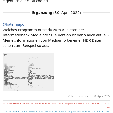
eigentlich auf 8 Bit codiert.
Ergänzung
(
30. April 2022
)
@hatemjapo
Welches Programm nutzt du zum Auslesen der
Informationen? Mediainfo? Die Version ist dann auch aktuell?
Meine Informationen von Mediainfo bei einer HDR Datei
sehen zum Beispiel so aus.
Zuletzt bearbeitet:
30. April 2022
i5 10400f
H100i Platinum SE
16 GB RGB Pro
MAG B460 Torpedo
RX 580
R27ge Gen 2
ALC 1200
X-
230
iCUE 465X RGB
PurePower 11 CM 400
Sabre RGB Pro Champion
K55 RGB Pro XT
OfficeJet 3831