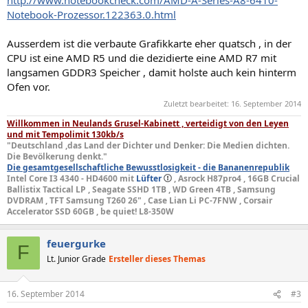
http://www.notebookcheck.com/AMD-A-Series-A8-6410-
Notebook-Prozessor.122363.0.html
Ausserdem ist die verbaute Grafikkarte eher quatsch , in der
CPU ist eine AMD R5 und die dezidierte eine AMD R7 mit
langsamen GDDR3 Speicher , damit holste auch kein hinterm
Ofen vor.
Zuletzt bearbeitet:
16. September 2014
Willkommen in Neulands Grusel-Kabinett , verteidigt von den Leyen
und mit Tempolimit 130kb/s
"Deutschland ,das Land der Dichter und Denker: Die Medien dichten.
Die Bevölkerung denkt."
Die gesamtgesellschaftliche Bewusstlosigkeit - die Bananenrepublik
Intel Core I3 4340 - HD4600 mit
Lüfter
, Asrock H87pro4 , 16GB Crucial
Ballistix Tactical LP , Seagate SSHD 1TB , WD Green 4TB , Samsung
DVDRAM , TFT Samsung T260 26" , Case Lian Li PC-7FNW , Corsair
Accelerator SSD 60GB , be quiet! L8-350W
feuergurke
F
Lt. Junior Grade
Ersteller dieses Themas
16. September 2014
#3