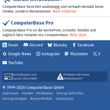
ComputerBase berichtet unabhängig und verkauft deshalb keine
Inhalte, sondern Werbebanner.
Mehr erfahren!
ComputerBase Pro
ComputerBase Pro ist die werbefreie, schnelle, flexible und
zugleich faire Variante von ComputerBase.
Mehr dazu!
Feeds
Discord
Bluesky
Facebook
Google News
Instagram
Mastodon
X
YouTube
Einstellungen und
Probleme mit einem
Layout-Umschalter
Werbebanner?
© 1999–2026 ComputerBase GmbH
Impressum
Kontakt
Mediadaten
Vertrag widerrufen
Vertrag kündigen
Barrierefreiheit
Datenschutz