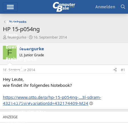
Hauptmenü
Anmelden
Notebooks
Ticker
HP 15-p054ng
Tests
E
E
feuergurke
16. September 2014
r
r
Downloads
s
s
feuergurke
F
t
t
Lt. Junior Grade
e
e
Preisvergleich
l
l
l
l
16. September 2014
#1
Forum
e
t
r
a
Hey Leute,
Aktuelles
m
wie findet ihr folgendes Notebook?
Empfohlene Inhalte
https://www.otto.de/p/hp-15-p054ng-...3l-sdram-
Neue Beiträge
432143759/#variationId=432174409-M24
Neueste Aktivitäten
Leserartikel