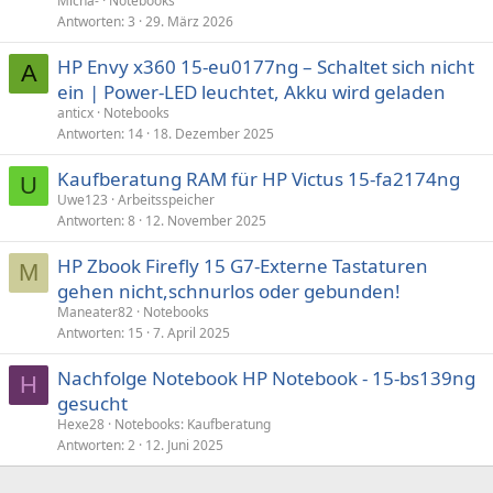
Micha-
Notebooks
Antworten
3
29. März 2026
HP Envy x360 15-eu0177ng – Schaltet sich nicht
A
ein | Power-LED leuchtet, Akku wird geladen
anticx
Notebooks
Antworten
14
18. Dezember 2025
Kaufberatung RAM für HP Victus 15-fa2174ng
U
Uwe123
Arbeitsspeicher
Antworten
8
12. November 2025
HP Zbook Firefly 15 G7-Externe Tastaturen
M
gehen nicht,schnurlos oder gebunden!
Maneater82
Notebooks
Antworten
15
7. April 2025
Nachfolge Notebook HP Notebook - 15-bs139ng
H
gesucht
Hexe28
Notebooks: Kaufberatung
Antworten
2
12. Juni 2025