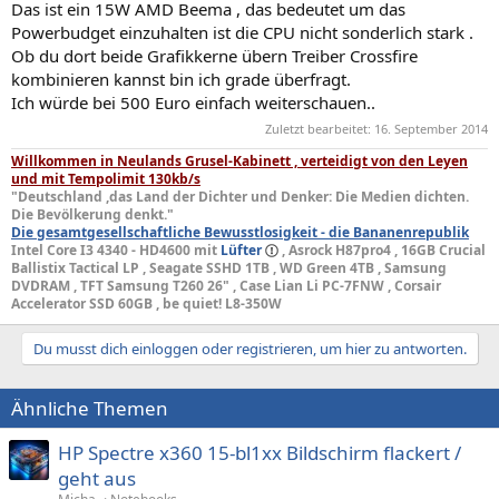
Das ist ein 15W AMD Beema , das bedeutet um das
Powerbudget einzuhalten ist die CPU nicht sonderlich stark .
Ob du dort beide Grafikkerne übern Treiber Crossfire
kombinieren kannst bin ich grade überfragt.
Ich würde bei 500 Euro einfach weiterschauen..
Zuletzt bearbeitet:
16. September 2014
Willkommen in Neulands Grusel-Kabinett , verteidigt von den Leyen
und mit Tempolimit 130kb/s
"Deutschland ,das Land der Dichter und Denker: Die Medien dichten.
Die Bevölkerung denkt."
Die gesamtgesellschaftliche Bewusstlosigkeit - die Bananenrepublik
Intel Core I3 4340 - HD4600 mit
Lüfter
, Asrock H87pro4 , 16GB Crucial
Ballistix Tactical LP , Seagate SSHD 1TB , WD Green 4TB , Samsung
DVDRAM , TFT Samsung T260 26" , Case Lian Li PC-7FNW , Corsair
Accelerator SSD 60GB , be quiet! L8-350W
Du musst dich einloggen oder registrieren, um hier zu antworten.
Ähnliche Themen
HP Spectre x360 15-bl1xx Bildschirm flackert /
geht aus