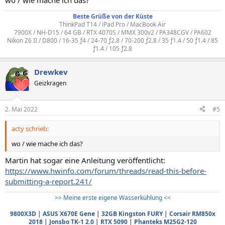
wo / wie mache ich das?
Beste Grüße von der Küste
ThinkPad T14 / iPad Pro / MacBook Air
7900X / NH-D15 / 64 GB / RTX 4070S / MMX 300v2 / PA348CGV / PA602
Nikon Z6 II / D800 / 16-35 ƒ4 / 24-70 ƒ2.8 / 70-200 ƒ2.8 / 35 ƒ1.4 / 50 ƒ1.4 / 85
ƒ1.4 / 105 ƒ2.8
Drewkev
Geizkragen
2. Mai 2022
#5
acty schrieb:
wo / wie mache ich das?
Martin hat sogar eine Anleitung veröffentlicht:
https://www.hwinfo.com/forum/threads/read-this-before-
submitting-a-report.241/
>> Meine erste eigene Wasserkühlung <<
9800X3D
|
ASUS X670E Gene
|
32GB Kingston FURY
|
Corsair RM850x
2018
|
Jonsbo TK-1 2.0
|
RTX 5090
|
Phanteks M25G2-120