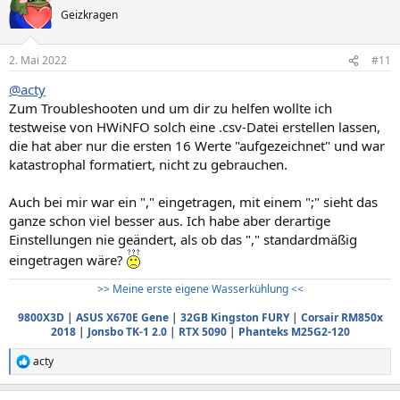
t
Geizkragen
i
o
n
2. Mai 2022
#11
e
n
@acty
:
Zum Troubleshooten und um dir zu helfen wollte ich
testweise von HWiNFO solch eine .csv-Datei erstellen lassen,
die hat aber nur die ersten 16 Werte "aufgezeichnet" und war
katastrophal formatiert, nicht zu gebrauchen.
Auch bei mir war ein "," eingetragen, mit einem ";" sieht das
ganze schon viel besser aus. Ich habe aber derartige
Einstellungen nie geändert, als ob das "," standardmäßig
eingetragen wäre?
>> Meine erste eigene Wasserkühlung <<
9800X3D
|
ASUS X670E Gene
|
32GB Kingston FURY
|
Corsair RM850x
2018
|
Jonsbo TK-1 2.0
|
RTX 5090
|
Phanteks M25G2-120
acty
R
e
a