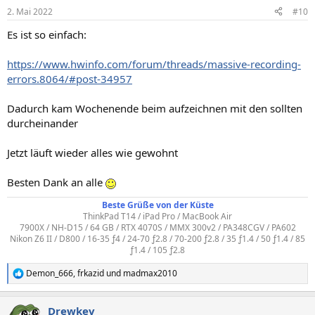
2. Mai 2022
#10
Es ist so einfach:
https://www.hwinfo.com/forum/threads/massive-recording-
errors.8064/#post-34957
Dadurch kam Wochenende beim aufzeichnen mit den sollten
durcheinander
Jetzt läuft wieder alles wie gewohnt
Besten Dank an alle
Beste Grüße von der Küste
ThinkPad T14 / iPad Pro / MacBook Air
7900X / NH-D15 / 64 GB / RTX 4070S / MMX 300v2 / PA348CGV / PA602
Nikon Z6 II / D800 / 16-35 ƒ4 / 24-70 ƒ2.8 / 70-200 ƒ2.8 / 35 ƒ1.4 / 50 ƒ1.4 / 85
ƒ1.4 / 105 ƒ2.8
Demon_666
,
frkazid
und
madmax2010
R
e
a
Drewkev
k