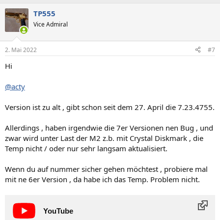
a
TP555
k
t
Vice Admiral
i
o
n
2. Mai 2022
#7
e
n
Hi
:
@acty
Version ist zu alt , gibt schon seit dem 27. April die 7.23.4755.
Allerdings , haben irgendwie die 7er Versionen nen Bug , und
zwar wird unter Last der M2 z.b. mit Crystal Diskmark , die
Temp nicht / oder nur sehr langsam aktualisiert.
Wenn du auf nummer sicher gehen möchtest , probiere mal
mit ne 6er Version , da habe ich das Temp. Problem nicht.
YouTube