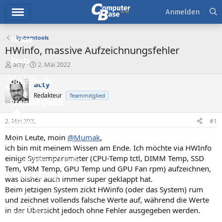
Hauptmenü
Anmelden
Systemtools
Ticker
HWinfo, massive Aufzeichnungsfehler
Tests
E
E
acty
2. Mai 2022
r
r
Downloads
s
s
acty
t
t
Redakteur
Teammitglied
e
e
Preisvergleich
l
l
l
l
2. Mai 2022
#1
Forum
e
t
r
a
Moin Leute, moin
@Mumak
,
Aktuelles
m
ich bin mit meinem Wissen am Ende. Ich möchte via HWInfo
einige Systemparameter (CPU-Temp tctl, DIMM Temp, SSD
Empfohlene Inhalte
Tem, VRM Temp, GPU Temp und GPU Fan rpm) aufzeichnen,
Neue Beiträge
was bisher auch immer super geklappt hat.
Beim jetzigen System zickt HWinfo (oder das System) rum
Neueste Aktivitäten
und zeichnet vollends falsche Werte auf, während die Werte
in der Übersicht jedoch ohne Fehler ausgegeben werden.
Leserartikel