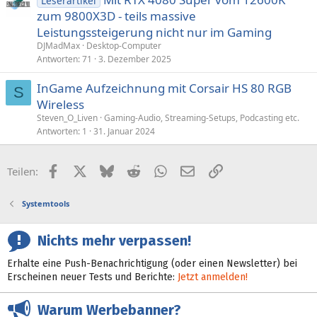
Leserartikel
zum 9800X3D - teils massive
Leistungssteigerung nicht nur im Gaming
DJMadMax
Desktop-Computer
Antworten
71
3. Dezember 2025
InGame Aufzeichnung mit Corsair HS 80 RGB
S
Wireless
Steven_O_Liven
Gaming-Audio, Streaming-Setups, Podcasting etc.
Antworten
1
31. Januar 2024
Facebook
X (Twitter)
Bluesky
Reddit
WhatsApp
E-Mail
Link
Teilen:
Systemtools
Nichts mehr verpassen!
Erhalte eine Push-Benachrichtigung (oder einen Newsletter) bei
Erscheinen neuer Tests und Berichte:
Jetzt anmelden!
Warum Werbebanner?