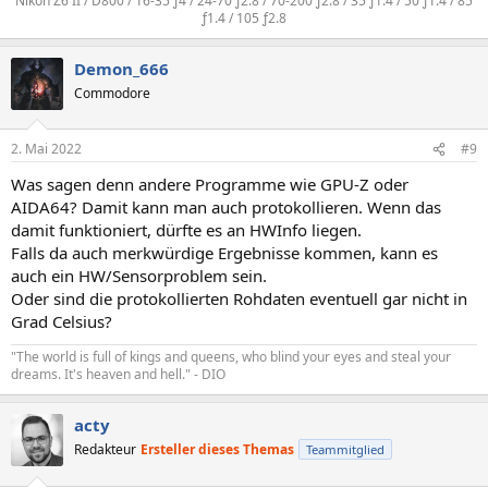
Nikon Z6 II / D800 / 16-35 ƒ4 / 24-70 ƒ2.8 / 70-200 ƒ2.8 / 35 ƒ1.4 / 50 ƒ1.4 / 85
ƒ1.4 / 105 ƒ2.8
Demon_666
Commodore
2. Mai 2022
#9
Was sagen denn andere Programme wie GPU-Z oder
AIDA64? Damit kann man auch protokollieren. Wenn das
damit funktioniert, dürfte es an HWInfo liegen.
Falls da auch merkwürdige Ergebnisse kommen, kann es
auch ein HW/Sensorproblem sein.
Oder sind die protokollierten Rohdaten eventuell gar nicht in
Grad Celsius?
"The world is full of kings and queens, who blind your eyes and steal your
dreams. It's heaven and hell." - DIO
acty
Redakteur
Ersteller dieses Themas
Teammitglied