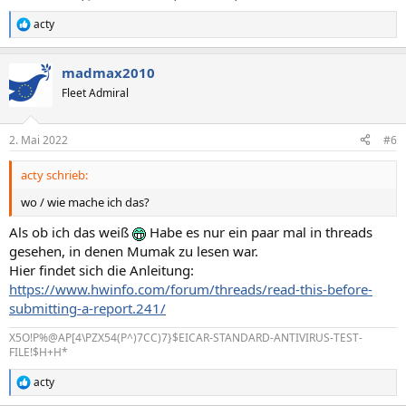
acty
R
e
a
madmax2010
k
t
Fleet Admiral
i
o
n
2. Mai 2022
#6
e
n
acty schrieb:
:
wo / wie mache ich das?
Als ob ich das weiß
Habe es nur ein paar mal in threads
gesehen, in denen Mumak zu lesen war.
Hier findet sich die Anleitung:
https://www.hwinfo.com/forum/threads/read-this-before-
submitting-a-report.241/
X5O!P%@AP[4\PZX54(P^)7CC)7}$EICAR-STANDARD-ANTIVIRUS-TEST-
FILE!$H+H*
acty
R
e