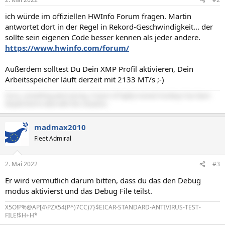
ich würde im offiziellen HWInfo Forum fragen. Martin
antwortet dort in der Regel in Rekord-Geschwindigkeit... der
sollte sein eigenen Code besser kennen als jeder andere.
https://www.hwinfo.com/forum/
Außerdem solltest Du Dein XMP Profil aktivieren, Dein
Arbeitsspeicher läuft derzeit mit 2133 MT/s ;-)
Sorry, something went wrong. A team of highly trained monkeys has been
dispatched to deal with this situation.
madmax2010
Fleet Admiral
2. Mai 2022
#3
Er wird vermutlich darum bitten, dass du das den Debug
modus aktivierst und das Debug File teilst.
X5O!P%@AP[4\PZX54(P^)7CC)7}$EICAR-STANDARD-ANTIVIRUS-TEST-
FILE!$H+H*