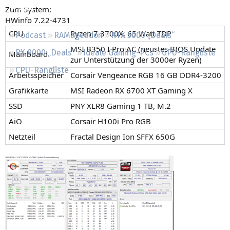
Regeln
Zum System:
HWinfo 7.22-4731
CPU
Ryzen 7 3700X, 65 Watt TDP
Podcast
RAMageddon
RTX 5000 „Deals“
MSI B350 I Pro AC (neustes BIOS Update
RX 9000 „Deals“
Ideale Gaming-PCs
GPU-Rangliste
Mainboard
zur Unterstützung der 3000er Ryzen)
CPU-Rangliste
Arbeitsspeicher
Corsair Vengeance RGB 16 GB DDR4-3200
Grafikkarte
MSI Radeon RX 6700 XT Gaming X
SSD
PNY XLR8 Gaming 1 TB, M.2
AiO
Corsair H100i Pro RGB
Netzteil
Fractal Design Ion SFFX 650G