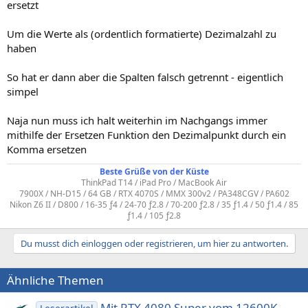
ersetzt
Um die Werte als (ordentlich formatierte) Dezimalzahl zu
haben
So hat er dann aber die Spalten falsch getrennt - eigentlich
simpel
Naja nun muss ich halt weiterhin im Nachgangs immer
mithilfe der Ersetzen Funktion den Dezimalpunkt durch ein
Komma ersetzen
Beste Grüße von der Küste
ThinkPad T14 / iPad Pro / MacBook Air
7900X / NH-D15 / 64 GB / RTX 4070S / MMX 300v2 / PA348CGV / PA602
Nikon Z6 II / D800 / 16-35 ƒ4 / 24-70 ƒ2.8 / 70-200 ƒ2.8 / 35 ƒ1.4 / 50 ƒ1.4 / 85
ƒ1.4 / 105 ƒ2.8
Du musst dich einloggen oder registrieren, um hier zu antworten.
Ähnliche Themen
Mit RTX 4080 Super vom 12600K