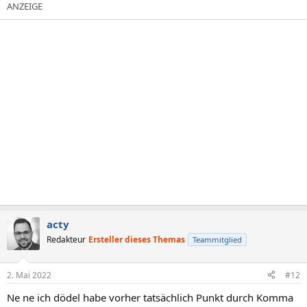
k
t
i
o
n
e
n
:
acty
Redakteur
Ersteller dieses Themas
Teammitglied
2. Mai 2022
#12
Ne ne ich dödel habe vorher tatsächlich Punkt durch Komma