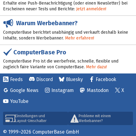
Erhalte eine Push-Benachrichtigung (oder einen Newsletter) bei
Erscheinen neuer Tests und Berichte:
Jetzt anmelden!
Warum Werbebanner?
ComputerBase berichtet unabhängig und verkauft deshalb keine
Inhalte, sondern Werbebanner.
Mehr erfahren!
ComputerBase Pro
ComputerBase Pro ist die werbefreie, schnelle, flexible und
zugleich faire Variante von ComputerBase.
Mehr dazu!
Feeds
Discord
Bluesky
Facebook
Google News
Instagram
Mastodon
X
YouTube
Einstellungen und
Probleme mit einem
Layout-Umschalter
Werbebanner?
© 1999–2026 ComputerBase GmbH