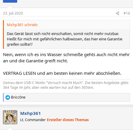
23. Juli 2020
#16
Mxhp361 schrieb:
Das Gerät lässt sich nicht einschalten, somit nicht mehr nutzbar.
Heißt für mich mit gefährlichen halbwissen, das hier eine Garantie
greifen sollte!?
Nein, wenn ich es ins Wasser schmeiße gehts auch nicht mehr
an und die Garantie greift nicht.
VERTRAG LESEN und am besten keinen mehr abschließen.
Getreu dem USB-C Motto "Versuch macht kluch". Die besten Angebote gibts
364 Tage im Jahr, aber viele warten nur auf den 365ten.
Bricc0ne
R
e
a
Mxhp361
k
t
Lt. Commander
Ersteller dieses Themas
i
o
n