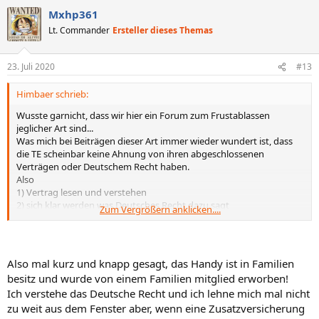
a
Mxhp361
k
t
Lt. Commander
Ersteller dieses Themas
i
o
n
23. Juli 2020
#13
e
n
Himbaer schrieb:
:
Wusste garnicht, dass wir hier ein Forum zum Frustablassen
jeglicher Art sind...
Was mich bei Beiträgen dieser Art immer wieder wundert ist, dass
die TE scheinbar keine Ahnung von ihren abgeschlossenen
Verträgen oder Deutschem Recht haben.
Also
1) Vertrag lesen und verstehen
2) sich klar werden was Deutsches Recht dazu sagt
Zum Vergrößern anklicken....
3) Entscheidung für weitere Handlung
4) weitere Handlung einleiten
Also mal kurz und knapp gesagt, das Handy ist in Familien
besitz und wurde von einem Familien mitglied erworben!
Ich verstehe das Deutsche Recht und ich lehne mich mal nicht
zu weit aus dem Fenster aber, wenn eine Zusatzversicherung