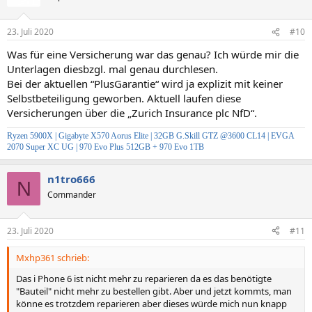
23. Juli 2020
#10
Was für eine Versicherung war das genau? Ich würde mir die
Unterlagen diesbzgl. mal genau durchlesen.
Bei der aktuellen “PlusGarantie“ wird ja explizit mit keiner
Selbstbeteiligung geworben. Aktuell laufen diese
Versicherungen über die „Zurich Insurance plc NfD“.
Ryzen 5900X |
Gigabyte X570 Aorus Elite
|
32GB G.Skill GTZ @3600 CL14
|
EVGA
2070 Super XC UG
| 970 Evo Plus 512GB + 970 Evo 1TB
n1tro666
N
Commander
23. Juli 2020
#11
Mxhp361 schrieb:
Das i Phone 6 ist nicht mehr zu reparieren da es das benötigte
"Bauteil" nicht mehr zu bestellen gibt. Aber und jetzt kommts, man
könne es trotzdem reparieren aber dieses würde mich nun knapp