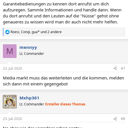
Garantiebedienungen zu kennen dort anrufst um dich
aufzuregen. Sammle Informationen und handle dann. Wenn
du dort anrufst und den Leuten auf die "Nüsse" gehst ohne
genaueres zu wissen wird man dir auch nicht mehr helfen.
Roesi
,
Conqi
,
gua*
und 2 andere
R
e
a
mennyy
k
M
t
Lt. Commander
i
o
n
23. Juli 2020
#7
e
n
Media markt muss das weiterleiten und die kommen, melden
:
sich dann mit einem gegengebot
Mxhp361
Lt. Commander
Ersteller dieses Themas
23. Juli 2020
#8