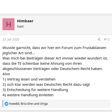
Himbaer
H
Gast
23. Juli 2020
#12
Wusste garnicht, dass wir hier ein Forum zum Frustablassen
jeglicher Art sind...
Was mich bei Beiträgen dieser Art immer wieder wundert ist,
dass die TE scheinbar keine Ahnung von ihren
abgeschlossenen Verträgen oder Deutschem Recht haben.
Also
1) Vertrag lesen und verstehen
2) sich klar werden was Deutsches Recht dazu sagt
3) Entscheidung für weitere Handlung
4) weitere Handlung einleiten
howdid
,
Bricc0ne
und
chrga
R
e