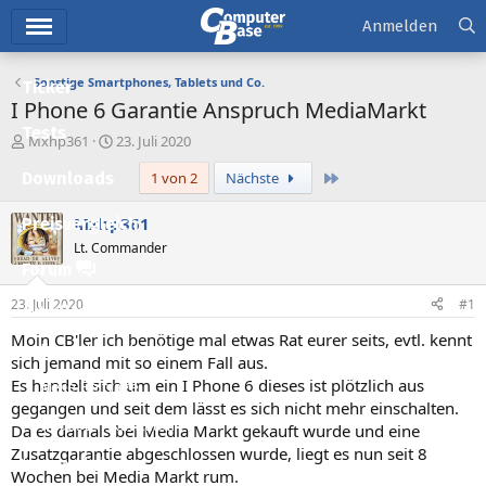
Hauptmenü
Anmelden
Sonstige Smartphones, Tablets und Co.
Ticker
I Phone 6 Garantie Anspruch MediaMarkt
Tests
E
E
Mxhp361
23. Juli 2020
r
r
Letzte
Downloads
1 von 2
Nächste
s
s
t
t
e
e
Mxhp361
Preisvergleich
l
l
Lt. Commander
l
l
Forum
e
t
r
a
23. Juli 2020
#1
Aktuelles
m
Moin CB'ler ich benötige mal etwas Rat eurer seits, evtl. kennt
Empfohlene Inhalte
sich jemand mit so einem Fall aus.
Es handelt sich um ein I Phone 6 dieses ist plötzlich aus
Neue Beiträge
gegangen und seit dem lässt es sich nicht mehr einschalten.
Neueste Aktivitäten
Da es damals bei Media Markt gekauft wurde und eine
Zusatzgarantie abgeschlossen wurde, liegt es nun seit 8
Leserartikel
Wochen bei Media Markt rum.