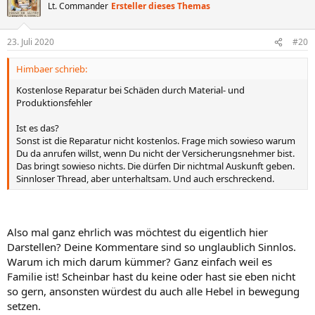
t
Lt. Commander
Ersteller dieses Themas
i
o
n
23. Juli 2020
#20
e
n
Himbaer schrieb:
:
Kostenlose Reparatur bei Schäden durch Material- und
Produktionsfehler
Ist es das?
Sonst ist die Reparatur nicht kostenlos. Frage mich sowieso warum
Du da anrufen willst, wenn Du nicht der Versicherungsnehmer bist.
Das bringt sowieso nichts. Die dürfen Dir nichtmal Auskunft geben.
Sinnloser Thread, aber unterhaltsam. Und auch erschreckend.
Also mal ganz ehrlich was möchtest du eigentlich hier
Darstellen? Deine Kommentare sind so unglaublich Sinnlos.
Warum ich mich darum kümmer? Ganz einfach weil es
Familie ist! Scheinbar hast du keine oder hast sie eben nicht
so gern, ansonsten würdest du auch alle Hebel in bewegung
setzen.