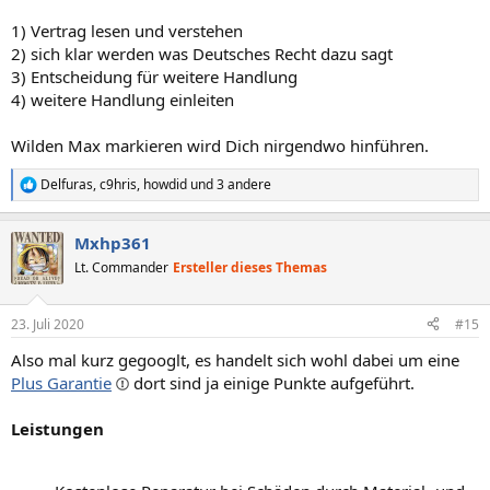
1) Vertrag lesen und verstehen
2) sich klar werden was Deutsches Recht dazu sagt
3) Entscheidung für weitere Handlung
4) weitere Handlung einleiten
Wilden Max markieren wird Dich nirgendwo hinführen.
Delfuras
,
c9hris
,
howdid
und 3 andere
R
e
a
Mxhp361
k
t
Lt. Commander
Ersteller dieses Themas
i
o
n
23. Juli 2020
#15
e
n
Also mal kurz gegooglt, es handelt sich wohl dabei um eine
:
Plus Garantie
dort sind ja einige Punkte aufgeführt.
Leistungen