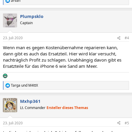
arvan
R
e
a
Plumpsklo
k
t
Captain
i
o
n
23. Juli 2020
#4
e
n
Wenn man es gegen Kostenübernahme reparieren kann,
:
dann gibt es auch das Ersatzteil. Hier wird klar versucht,
nachträglich Profit zu schlagen. Unabhängig davon gibt es
Ersatzteile für das iPhone 6 wie Sand am Meer.
Targa
und
M4ttX
R
e
a
Mxhp361
k
t
Lt. Commander
Ersteller dieses Themas
i
o
n
23. Juli 2020
#5
e
n