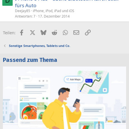
D
fürs Auto
DeeJay85
iPhone, iPod, iPad und iOS
Antworten
7
17. Dezember 2014
Facebook
X (Twitter)
Bluesky
Reddit
WhatsApp
E-Mail
Link
Teilen:
Sonstige Smartphones, Tablets und Co.
Passend zum Thema