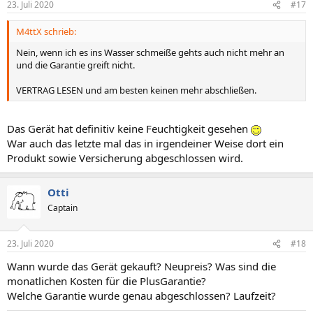
23. Juli 2020
#17
e
n
M4ttX schrieb:
:
Nein, wenn ich es ins Wasser schmeiße gehts auch nicht mehr an
und die Garantie greift nicht.
VERTRAG LESEN und am besten keinen mehr abschließen.
Das Gerät hat definitiv keine Feuchtigkeit gesehen
War auch das letzte mal das in irgendeiner Weise dort ein
Produkt sowie Versicherung abgeschlossen wird.
Otti
Captain
23. Juli 2020
#18
Wann wurde das Gerät gekauft? Neupreis? Was sind die
monatlichen Kosten für die PlusGarantie?
Welche Garantie wurde genau abgeschlossen? Laufzeit?