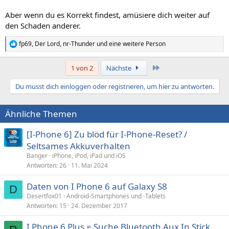
Aber wenn du es Korrekt findest, amüsiere dich weiter auf
den Schaden anderer.
fp69
,
Der Lord
,
nr-Thunder
und eine weitere Person
R
e
a
Letzte
1 von 2
Nächste
k
t
Du musst dich einloggen oder registrieren, um hier zu antworten.
i
o
n
Ähnliche Themen
e
n
:
[I-Phone 6] Zu blöd für I-Phone-Reset? /
Seltsames Akkuverhalten
Banger
iPhone, iPod, iPad und iOS
Antworten
26
11. Mai 2024
Daten von I Phone 6 auf Galaxy S8
D
Desertfox01
Android-Smartphones und -Tablets
Antworten
15
24. Dezember 2017
I Phone 6 Plus = Suche Bluetooth Aux In Stick