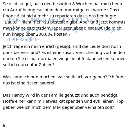
So weit so gut, nach den besagten 8 Wochen hat mich heute
Regeln
ein Anruf heimgesucht in dem mir mitgeteilt wurde : Das i
Phone 6 ist nicht mehr zu reparieren da es das benötigte
Podcast
RAMageddon
RTX 5000 „Deals“
"Bauteil" nicht mehr zu bestellen gibt. Aber und jetzt kommts,
man könne es trotzdem reparieren aber dieses würde mich
RX 9000 „Deals“
Ideale Gaming-PCs
GPU-Rangliste
nun knapp über 200,00€ kosten!?
CPU-Rangliste
Jetzt frage ich mich ehrlich gesagt, sind die Leute dort noch
ganz bei verstand? Es ist eine zusatz versicherung vorhanden
und da Sie es auf normalen wege nicht Instandsetzen können,
soll ich nun dafür Zahlen?
Was kann ich nun machen, wie sollte ich vor gehen? Ich finde
das ist eine riesen sauerei!..
Das Handy wird in der Familie genutzt und auch benötigt..
Hoffe einer kann mir etwas Rat spenden und evtl. einen Tipp
geben wie ich mich dem MM gegenüber verhalten soll?
lg