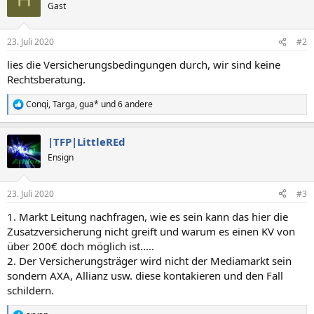
Gast
23. Juli 2020
#2
lies die Versicherungsbedingungen durch, wir sind keine
Rechtsberatung.
Conqi
,
Targa
,
gua*
und 6 andere
R
e
a
|TFP|LittleREd
k
t
Ensign
i
o
n
23. Juli 2020
#3
e
n
1. Markt Leitung nachfragen, wie es sein kann das hier die
:
Zusatzversicherung nicht greift und warum es einen KV von
über 200€ doch möglich ist.....
2. Der Versicherungsträger wird nicht der Mediamarkt sein
sondern AXA, Allianz usw. diese kontakieren und den Fall
schildern.