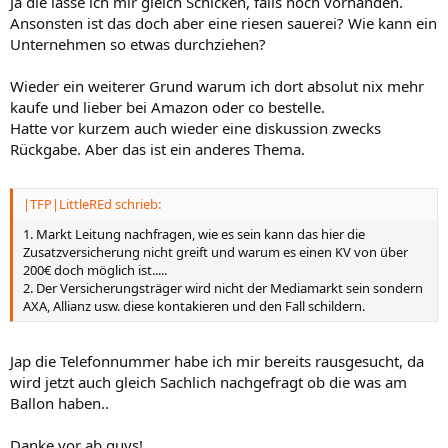
Ja die lasse ich mir gleich Schicken, falls noch vorhanden.
:
Ansonsten ist das doch aber eine riesen sauerei? Wie kann ein
Unternehmen so etwas durchziehen?
Wieder ein weiterer Grund warum ich dort absolut nix mehr
kaufe und lieber bei Amazon oder co bestelle.
Hatte vor kurzem auch wieder eine diskussion zwecks
Rückgabe. Aber das ist ein anderes Thema.
|TFP|LittleREd schrieb:
1. Markt Leitung nachfragen, wie es sein kann das hier die
Zusatzversicherung nicht greift und warum es einen KV von über
200€ doch möglich ist.....
2. Der Versicherungsträger wird nicht der Mediamarkt sein sondern
AXA, Allianz usw. diese kontakieren und den Fall schildern.
Jap die Telefonnummer habe ich mir bereits rausgesucht, da
wird jetzt auch gleich Sachlich nachgefragt ob die was am
Ballon haben..
Danke vor ab guys!