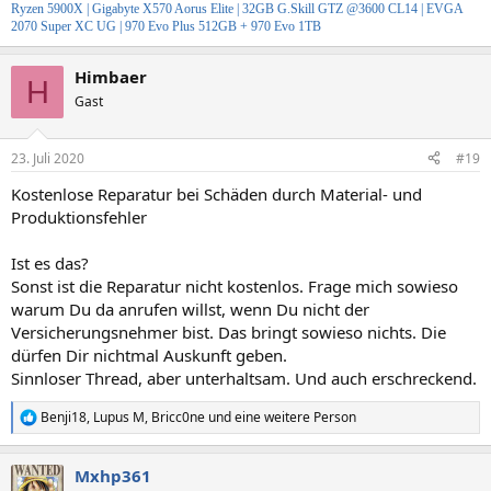
Ryzen 5900X |
Gigabyte X570 Aorus Elite
|
32GB G.Skill GTZ @3600 CL14
|
EVGA
2070 Super XC UG
| 970 Evo Plus 512GB + 970 Evo 1TB
Himbaer
H
Gast
23. Juli 2020
#19
Kostenlose Reparatur bei Schäden durch Material- und
Produktionsfehler
Ist es das?
Sonst ist die Reparatur nicht kostenlos. Frage mich sowieso
warum Du da anrufen willst, wenn Du nicht der
Versicherungsnehmer bist. Das bringt sowieso nichts. Die
dürfen Dir nichtmal Auskunft geben.
Sinnloser Thread, aber unterhaltsam. Und auch erschreckend.
Benji18
,
Lupus M
,
Bricc0ne
und eine weitere Person
R
e
a
Mxhp361
k