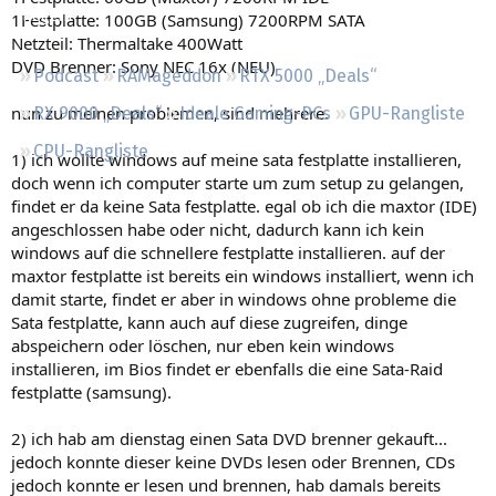
Regeln
1Festplatte: 100GB (Samsung) 7200RPM SATA
Netzteil: Thermaltake 400Watt
DVD Brenner: Sony NEC 16x (NEU)
Podcast
RAMageddon
RTX 5000 „Deals“
nun zu meinen problemen, sind mehrere.
RX 9000 „Deals“
Ideale Gaming-PCs
GPU-Rangliste
CPU-Rangliste
1) ich wollte windows auf meine sata festplatte installieren,
doch wenn ich computer starte um zum setup zu gelangen,
findet er da keine Sata festplatte. egal ob ich die maxtor (IDE)
angeschlossen habe oder nicht, dadurch kann ich kein
windows auf die schnellere festplatte installieren. auf der
maxtor festplatte ist bereits ein windows installiert, wenn ich
damit starte, findet er aber in windows ohne probleme die
Sata festplatte, kann auch auf diese zugreifen, dinge
abspeichern oder löschen, nur eben kein windows
installieren, im Bios findet er ebenfalls die eine Sata-Raid
festplatte (samsung).
2) ich hab am dienstag einen Sata DVD brenner gekauft...
jedoch konnte dieser keine DVDs lesen oder Brennen, CDs
jedoch konnte er lesen und brennen, hab damals bereits