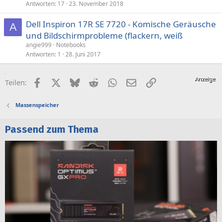
Antworten
17
23. November 2018
Dell Inspiron 17R SE 7720 - Komische Geräusche
A
und Bildschirmprobleme (flackern, weiß
angie999
Notebooks
Antworten
1
28. Juni 2017
Facebook
X (Twitter)
Bluesky
Reddit
WhatsApp
E-Mail
Link
Teilen:
Massenspeicher
Passend zum Thema