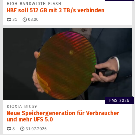
HIGH BANDWIDTH FLASH
HBF soll 512 GB mit 3 TB/s verbinden
Kommentare
31
08:00
FMS 2026
KIOXIA BICS9
Neue Speichergen­eration für Verbraucher
und mehr UFS 5.0
Kommentare
8
31.07.2026