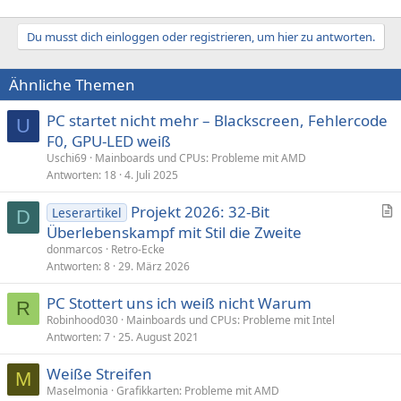
Du musst dich einloggen oder registrieren, um hier zu antworten.
Ähnliche Themen
PC startet nicht mehr – Blackscreen, Fehlercode
U
F0, GPU-LED weiß
Uschi69
Mainboards und CPUs: Probleme mit AMD
Antworten
18
4. Juli 2025
Projekt 2026: 32-Bit
Leserartikel
D
r
Überlebenskampf mit Stil die Zweite
t
donmarcos
Retro-Ecke
i
Antworten
8
29. März 2026
k
PC Stottert uns ich weiß nicht Warum
e
R
Robinhood030
Mainboards und CPUs: Probleme mit Intel
l
Antworten
7
25. August 2021
Weiße Streifen
M
Maselmonia
Grafikkarten: Probleme mit AMD