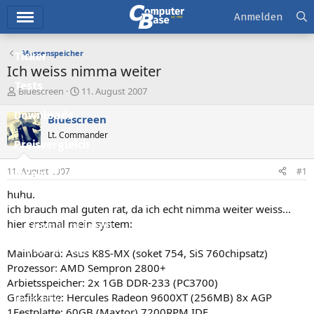
Hauptmenü
Anmelden
Massenspeicher
Ticker
Ich weiss nimma weiter
Tests
E
E
Bluescreen
11. August 2007
r
r
Downloads
s
s
Bluescreen
t
t
Lt. Commander
e
e
Preisvergleich
l
l
l
l
11. August 2007
#1
Forum
e
t
r
a
huhu.
Aktuelles
m
ich brauch mal guten rat, da ich echt nimma weiter weiss...
hier erstmal mein system:
Empfohlene Inhalte
Neue Beiträge
Mainboard: Asus K8S-MX (soket 754, SiS 760chipsatz)
Prozessor: AMD Sempron 2800+
Neueste Aktivitäten
Arbietsspeicher: 2x 1GB DDR-233 (PC3700)
Grafikkarte: Hercules Radeon 9600XT (256MB) 8x AGP
Leserartikel
1Festplatte: 60GB (Maxtor) 7200RPM IDE