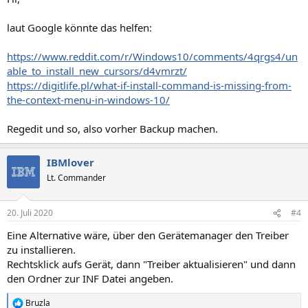
laut Google könnte das helfen:
https://www.reddit.com/r/Windows10/comments/4qrgs4/un
able_to_install_new_cursors/d4vmrzt/
https://digitlife.pl/what-if-install-command-is-missing-from-
the-context-menu-in-windows-10/
Regedit und so, also vorher Backup machen.
IBMlover
Lt. Commander
20. Juli 2020
#4
Eine Alternative wäre, über den Gerätemanager den Treiber
zu installieren.
Rechtsklick aufs Gerät, dann "Treiber aktualisieren" und dann
den Ordner zur INF Datei angeben.
Bruzla
R