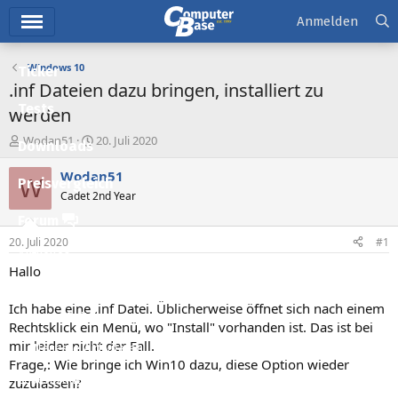
Hauptmenü
Anmelden
Windows 10
Ticker
.inf Dateien dazu bringen, installiert zu
Tests
werden
E
E
Wodan51
20. Juli 2020
Downloads
r
r
s
s
Wodan51
W
Preisvergleich
t
t
Cadet 2nd Year
e
e
l
l
Forum
l
l
20. Juli 2020
#1
e
t
Aktuelles
r
a
Hallo
m
Empfohlene Inhalte
Ich habe eine .inf Datei. Üblicherweise öffnet sich nach einem
Neue Beiträge
Rechtsklick ein Menü, wo "Install" vorhanden ist. Das ist bei
mir leider nicht der Fall.
Neueste Aktivitäten
Frage,: Wie bringe ich Win10 dazu, diese Option wieder
Leserartikel
zuzulassen?