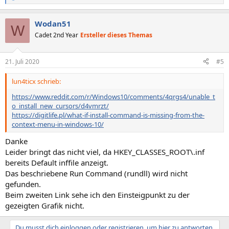
e
a
Wodan51
k
W
t
Cadet 2nd Year
Ersteller dieses Themas
i
o
n
21. Juli 2020
#5
e
n
lun4ticx schrieb:
:
https://www.reddit.com/r/Windows10/comments/4qrgs4/unable_t
o_install_new_cursors/d4vmrzt/
https://digitlife.pl/what-if-install-command-is-missing-from-the-
context-menu-in-windows-10/
Danke
Leider bringt das nicht viel, da HKEY_CLASSES_ROOT\.inf
bereits Default inffile anzeigt.
Das beschriebene Run Command (rundll) wird nicht
gefunden.
Beim zweiten Link sehe ich den Einsteigpunkt zu der
gezeigten Grafik nicht.
Du musst dich einloggen oder registrieren, um hier zu antworten.