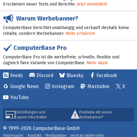
Erscheinen neuer Tests und Berichte:
Jetzt anmelden!
Warum Werbebanner?
ComputerBase berichtet unabhängig und verkauft deshalb keine
Inhalte, sondern Werbebanner.
Mehr erfahren!
ComputerBase Pro
ComputerBase Pro ist die werbefreie, schnelle, flexible und
zugleich faire Variante von ComputerBase.
Mehr dazu!
Feeds
Discord
Bluesky
Facebook
Google News
Instagram
Mastodon
X
YouTube
Einstellungen und
Probleme mit einem
Layout-Umschalter
Werbebanner?
© 1999–2026 ComputerBase GmbH
Impressum
Kontakt
Mediadaten
Vertrag widerrufen