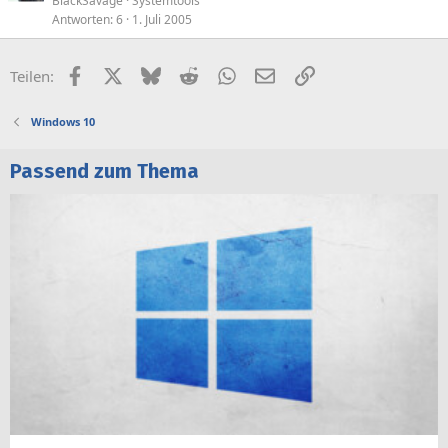
BlackSavage
Systemtools
Antworten
6
1. Juli 2005
Facebook
X (Twitter)
Bluesky
Reddit
WhatsApp
E-Mail
Link
Teilen:
Windows 10
Passend zum Thema