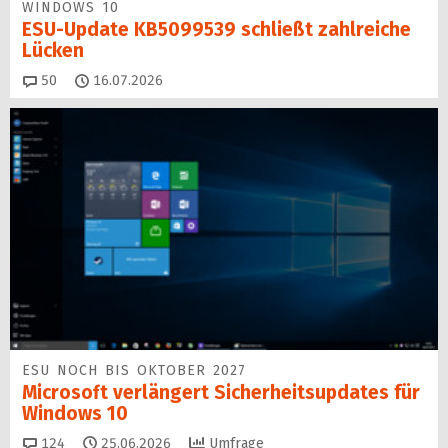
WINDOWS 10
ESU-Update KB5099539 schließt zahlreiche
Lücken
Kommentare
50
16.07.2026
ESU NOCH BIS OKTOBER 2027
Microsoft verlängert Sicherheitsupdates für
Windows 10
Kommentare
124
25.06.2026
Umfrage