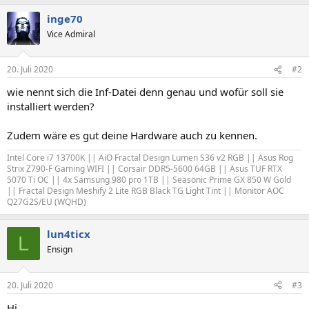
inge70
Vice Admiral
20. Juli 2020
#2
wie nennt sich die Inf-Datei denn genau und wofür soll sie
installiert werden?
Zudem wäre es gut deine Hardware auch zu kennen.
Intel Core i7 13700K || AiO Fractal Design Lumen S36 v2 RGB || Asus Rog
Strix Z790-F Gaming WIFI || Corsair DDR5-5600 64GB || Asus TUF RTX
5070 Ti OC || 4x Samsung 980 pro 1TB
||
Seasonic Prime GX 850 W Gold
|| Fractal Design Meshify 2 Lite RGB Black TG Light Tint || Monitor AOC
Q27G2S/EU (WQHD)
lun4ticx
L
Ensign
20. Juli 2020
#3
Hi,