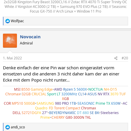
2x32GB Kingston Fury Beast 3200CL16 // Zotac RTX 4070 Ti Super Trinity OC
White // Kingston KC3000 (2 TB) + Samsung 970 EVO Plus (2 TB) // Seasonic
Focus GX-750 // Arch Linux + Window 11 Pro​
Wolfpac
R
e
a
Novocain
k
t
Admiral
i
o
n
1. Mai 2022
#20
e
n
Denke einfach der eine Pin war schon eingerastet vorm
:
einsetzen und die anderen 3 nicht daher kam der an einer
Ecke mit dem Popo nicht runter...
MSI
B550
Gaming Edge
•
AMD
Ryzen
5 5600X
•
NOCTUA
NH-D15
Chromax
•
32GB
CRUCIAL
Sport LT
3200MHz
CL14
•
ASUS
NV RTX
3070
TUF
8
GB
COR
MP510
500GB
•
SAMSUNG
980 PRO
1TB
•
SEASONIC
Prime TX
650
W
•
AC
Quadro
•
FD
Torent Compact
Chromax
DELL
S2721
DG
FA
27"
•
BEYERDYNAMIC
DT-880
SE BK
•
Steelseries
Prime
•
CHERRY
G80-3000N TKL
andi_sco
R