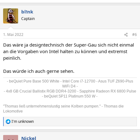
e
a
bl!nk
k
t
Captain
i
o
n
1. Mai 2022
#6
e
n
Das wäre ja designtechnisch der Super-Gau sich nicht einmal
:
an die Vorgaben von Intel halten zu können und extremst
peinlich.
Das würde ich auch gerne sehen.
- beQuiet Pure Base 500 White - Intel Core i7-12700 - Asus TUF Z690-Plus
WiFi D4 -
- 4x8 GB Crucial Ballistix RGB DDR4-3200 - Sapphire Radeon RX 6800 Pulse
- beQuiet SP11 Platinum 550 W -
"Thomas ließ unternehmenslustig seine Kolben pumpen." - Thomas die
Lokomotive
I'm unknown
R
e
a
Nickel
k