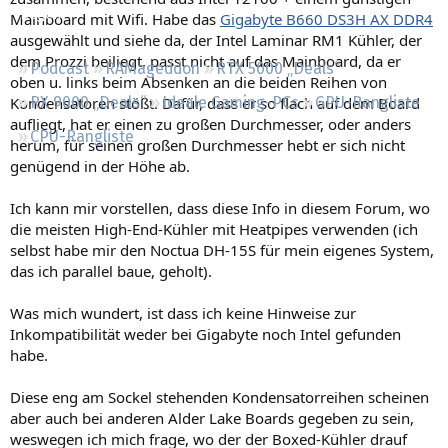
Regeln
Mainboard mit Wifi. Habe das
Gigabyte B660 DS3H AX DDR4
ausgewählt und siehe da, der Intel Laminar RM1 Kühler, der
dem Prozzi beiliegt, passt nicht auf das Mainboard, da er
Podcast
RAMageddon
RTX 5000 „Deals“
oben u. links beim Absenken an die beiden Reihen von
Kondensatoren stößt. Dafür, dass er so flach auf dem Board
RX 9000 „Deals“
Ideale Gaming-PCs
GPU-Rangliste
aufliegt, hat er einen zu großen Durchmesser, oder anders
CPU-Rangliste
herum, für seinen großen Durchmesser hebt er sich nicht
genügend in der Höhe ab.
Ich kann mir vorstellen, dass diese Info in diesem Forum, wo
die meisten High-End-Kühler mit Heatpipes verwenden (ich
selbst habe mir den Noctua DH-15S für mein eigenes System,
das ich parallel baue, geholt).
Was mich wundert, ist dass ich keine Hinweise zur
Inkompatibilität weder bei Gigabyte noch Intel gefunden
habe.
Diese eng am Sockel stehenden Kondensatorreihen scheinen
aber auch bei anderen Alder Lake Boards gegeben zu sein,
weswegen ich mich frage, wo der der Boxed-Kühler drauf