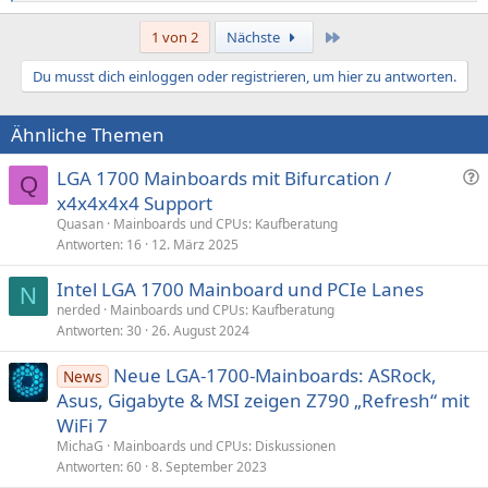
e
a
Letzte
1 von 2
Nächste
k
t
Du musst dich einloggen oder registrieren, um hier zu antworten.
i
o
n
Ähnliche Themen
e
n
:
F
LGA 1700 Mainboards mit Bifurcation /
Q
r
x4x4x4x4 Support
a
Quasan
Mainboards und CPUs: Kaufberatung
g
Antworten
16
12. März 2025
e
Intel LGA 1700 Mainboard und PCIe Lanes
N
nerded
Mainboards und CPUs: Kaufberatung
Antworten
30
26. August 2024
Neue LGA-1700-Mainboards: ASRock,
News
Asus, Gigabyte & MSI zeigen Z790 „Refresh“ mit
WiFi 7
MichaG
Mainboards und CPUs: Diskussionen
Antworten
60
8. September 2023