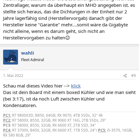
Zentrallager, warum da überhaupt ein MHD angegeben ist. es
stellte sich heraus, das die Dichtungen in der Einheit nur 2
Jahre lagerfähig sind (Herstellervorgab) danach gibt der
Hersteller keine "Garantie" mehr....somit wäre da Gigabyte
nicht alleine, wenn es darum geht, sich nicht an
Herstellervorgaben zu halten😉
wahli
Fleet Admiral
1. Mai 2022
#9
Schau mal dieses Video hier -->
klick
Das ist dein Board mit einem boxed Kühler und wie man sieht
(bei 3:17), ist da noch Luft zwischen Kühler und
Kondensatoren.
PC1:
R7 9800X3D, B850, 64GB, RX 9070, 4TB SSDs, 32" 4k
PC2:
R7 5800X, B550, 32GB, RX 9060 XT 16G, 2TB SSDs, 29"
PC3:
R7 5800X, B550, 32GB, RX 6600 XT, 2TB SSD, 34"
PC4:
R7 3700X, B450, 32GB, RX 6600 XT, 1TB SSD, 24"/
PC5:
i5-3570, 16GB,
RX 580 8GB, 29"