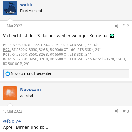
wahli
Fleet Admiral
1. Mai 2022
#12
Vielleicht ist der i3 flacher, weil er weniger Kerne hat
PC1:
R7 9800X3D, B850, 64GB, RX 9070, 4TB SSDs, 32" 4k
PC2:
R7 5800X, B550, 32GB, RX 9060 XT 16G, 2TB SSDs, 29"
PC3:
R7 5800X, B550, 32GB, RX 6600 XT, 2TB SSD, 34"
PC4:
R7 3700X, B450, 32GB, RX 6600 XT, 1TB SSD, 24"/
PC5:
i5-3570, 16GB,
RX 580 8GB, 29"
Novocain
und
fixedwater
R
e
a
Novocain
k
t
Admiral
i
o
n
1. Mai 2022
#13
e
n
@feidl74
:
Äpfel, Birnen und so...