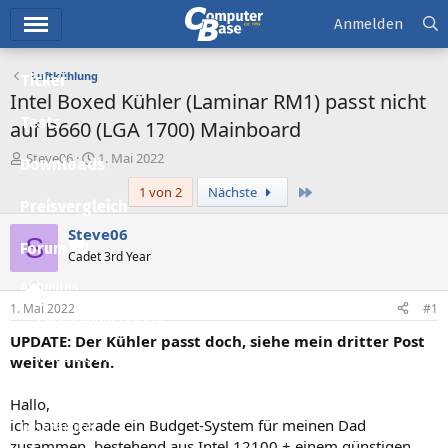
Hauptmenü
Anmelden
Luftkühlung
Ticker
Intel Boxed Kühler (Laminar RM1) passt nicht
Tests
auf B660 (LGA 1700) Mainboard
E
E
Steve06
1. Mai 2022
Downloads
r
r
Letzte
1 von 2
Nächste
s
s
Preisvergleich
t
t
e
e
Steve06
S
l
l
Forum
Cadet 3rd Year
l
l
e
t
Aktuelles
r
a
1. Mai 2022
#1
m
Empfohlene Inhalte
UPDATE: Der Kühler passt doch, siehe mein dritter Post
Neue Beiträge
weiter unten.
Neueste Aktivitäten
Hallo,
ich baue gerade ein Budget-System für meinen Dad
Leserartikel
zusammen, bestehend aus Intel 12100 + einem günstigen