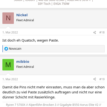
DIY Tisch | EVGA 750W
Nickel
N
Fleet Admiral
1. Mai 2022
#18
Ist doch eh Quatsch, wegen Paste.
Novocain
R
e
a
mibbio
k
M
t
Fleet Admiral
i
o
n
1. Mai 2022
#19
e
n
Damit die Pins nicht mehr einrasten, muss man da aber schon
:
deutlich zu viel Paste zusätzlich auftragen und nicht nur eine
dünner Schicht mit Rasierklinge.
Ryzen 7 5700X // Alpenföhn Brocken 3 // Gigabyte B550 Aorus Elite V2 //