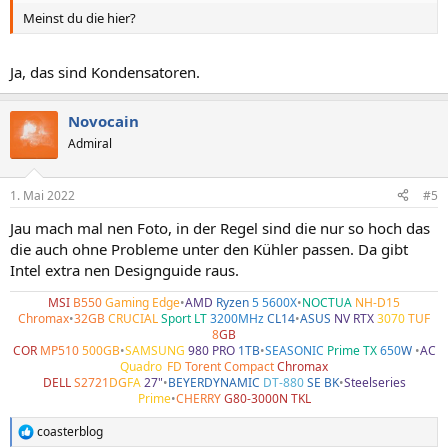
Meinst du die hier?
Ja, das sind Kondensatoren.
Novocain
Admiral
1. Mai 2022
#5
Jau mach mal nen Foto, in der Regel sind die nur so hoch das
die auch ohne Probleme unter den Kühler passen. Da gibt
Intel extra nen Designguide raus.
MSI
B550
Gaming Edge
•
AMD
Ryzen
5 5600X
•
NOCTUA
NH-D15
Chromax
•
32GB
CRUCIAL
Sport LT
3200MHz
CL14
•
ASUS
NV RTX
3070
TUF
8
GB
COR
MP510
500GB
•
SAMSUNG
980 PRO
1TB
•
SEASONIC
Prime TX
650
W
•
AC
Quadro
•
FD
Torent Compact
Chromax
DELL
S2721
DG
FA
27"
•
BEYERDYNAMIC
DT-880
SE BK
•
Steelseries
Prime
•
CHERRY
G80-3000N TKL
coasterblog
R