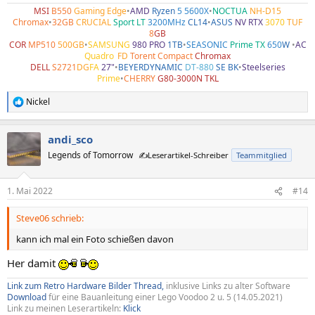
MSI
B550
Gaming Edge
•
AMD
Ryzen
5 5600X
•
NOCTUA
NH-D15
Chromax
•
32GB
CRUCIAL
Sport LT
3200MHz
CL14
•
ASUS
NV RTX
3070
TUF
8
GB
COR
MP510
500GB
•
SAMSUNG
980 PRO
1TB
•
SEASONIC
Prime TX
650
W
•
AC
Quadro
•
FD
Torent Compact
Chromax
DELL
S2721
DG
FA
27"
•
BEYERDYNAMIC
DT-880
SE BK
•
Steelseries
Prime
•
CHERRY
G80-3000N TKL
Nickel
R
e
a
andi_sco
k
t
Legends of Tomorrow
✍️Leserartikel-Schreiber
Teammitglied
i
o
n
1. Mai 2022
#14
e
n
Steve06 schrieb:
:
kann ich mal ein Foto schießen davon
Her damit
Link zum Retro Hardware Bilder Thread,
inklusive Links zu alter Software
Download
für eine Bauanleitung einer Lego Voodoo 2 u. 5 (14.05.2021)
Link zu meinen Leserartikeln:
Klick