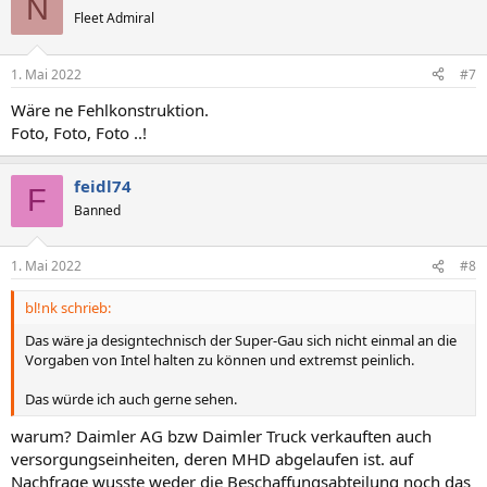
N
t
Fleet Admiral
i
o
n
1. Mai 2022
#7
e
n
Wäre ne Fehlkonstruktion.
:
Foto, Foto, Foto ..!
feidl74
F
Banned
1. Mai 2022
#8
bl!nk schrieb:
Das wäre ja designtechnisch der Super-Gau sich nicht einmal an die
Vorgaben von Intel halten zu können und extremst peinlich.
Das würde ich auch gerne sehen.
warum? Daimler AG bzw Daimler Truck verkauften auch
versorgungseinheiten, deren MHD abgelaufen ist. auf
Nachfrage wusste weder die Beschaffungsabteilung noch das