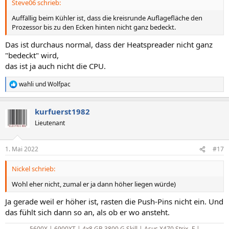
Steve06 schrieb:
Auffällig beim Kühler ist, dass die kreisrunde Auflagefläche den
Prozessor bis zu den Ecken hinten nicht ganz bedeckt.
Das ist durchaus normal, dass der Heatspreader nicht ganz
"bedeckt" wird,
das ist ja auch nicht die CPU.
wahli
und
Wolfpac
R
e
a
kurfuerst1982
k
t
Lieutenant
i
o
n
1. Mai 2022
#17
e
n
Nickel schrieb:
:
Wohl eher nicht, zumal er ja dann höher liegen würde)
Ja gerade weil er höher ist, rasten die Push-Pins nicht ein. Und
das fühlt sich dann so an, als ob er wo ansteht.
5600X | 6900XT | 4x8 GB 3800 G.Skill | Asus X470 Strix -F |