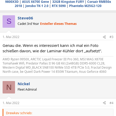
9800X3D
|
ASUS X670E Gene
|
32GB Kingston FURY
|
Corsair RM850x
2018
|
Jonsbo TK-1 2.0
|
RTX 5090
|
Phanteks M25G2-120
Steve06
S
Cadet 3rd Year
Ersteller dieses Themas
1. Mai 2022
#3
Genau die. Wenn es interessiert kann ich mal ein Foto
schießen davon, wie der Laminar-Kühler dort „aufsetzt“.
AMD Ryzen 9950X, ARCTIC Liquid Freezer III Pro 360, MSI MAG X870E
Tomahawk Wifi, Predator Pallas II 96 GB Kit (2x48GB) DDR5-6000 CL28,
Western Digital WD_BLACK SN8100 NVMe SSD 4TB PCIe 5.0, Fractal Design
North case, be Quiet! Dark Power 14 850W Titanium, Asus Geforce 4060
Nickel
N
Fleet Admiral
1. Mai 2022
#4
Drewkev schrieb: