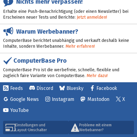
Nichts mehr verpassen!
Erhalte eine Push-Benachrichtigung (oder einen Newsletter) bei
Erscheinen neuer Tests und Berichte:
Jetzt anmelden!
Warum Werbebanner?
ComputerBase berichtet unabhängig und verkauft deshalb keine
Inhalte, sondern Werbebanner.
Mehr erfahren!
ComputerBase Pro
ComputerBase Pro ist die werbefreie, schnelle, flexible und
zugleich faire Variante von ComputerBase.
Mehr dazu!
Feeds
Discord
Bluesky
Facebook
Google News
Instagram
Mastodon
X
YouTube
Einstellungen und
Probleme mit einem
Layout-Umschalter
Werbebanner?