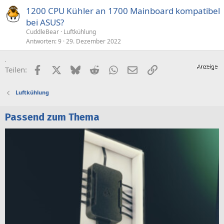
1200 CPU Kühler an 1700 Mainboard kompatibel
bei ASUS?
CuddleBear
Luftkühlung
Antworten
9
29. Dezember 2022
Facebook
X (Twitter)
Bluesky
Reddit
WhatsApp
E-Mail
Link
Teilen:
Luftkühlung
Passend zum Thema