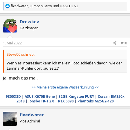
fixedwater
,
Lumpen Larry
und
HÄSCHEN2
R
e
a
Drewkev
k
t
Geizkragen
i
o
n
1. Mai 2022
#10
e
n
Steve06 schrieb:
:
Wenn es interessiert kann ich mal ein Foto schießen davon, wie der
Laminar-Kühler dort „aufsetzt“.
Ja, mach das mal.
>> Meine erste eigene Wasserkühlung <<
9800X3D
|
ASUS X670E Gene
|
32GB Kingston FURY
|
Corsair RM850x
2018
|
Jonsbo TK-1 2.0
|
RTX 5090
|
Phanteks M25G2-120
fixedwater
Vice Admiral