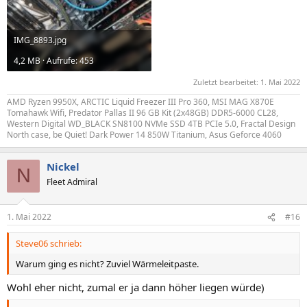
IMG_8893.jpg
4,2 MB · Aufrufe: 453
Zuletzt bearbeitet:
1. Mai 2022
AMD Ryzen 9950X, ARCTIC Liquid Freezer III Pro 360, MSI MAG X870E
Tomahawk Wifi, Predator Pallas II 96 GB Kit (2x48GB) DDR5-6000 CL28,
Western Digital WD_BLACK SN8100 NVMe SSD 4TB PCIe 5.0, Fractal Design
North case, be Quiet! Dark Power 14 850W Titanium, Asus Geforce 4060
Nickel
N
Fleet Admiral
1. Mai 2022
#16
Steve06 schrieb:
Warum ging es nicht? Zuviel Wärmeleitpaste.
Wohl eher nicht, zumal er ja dann höher liegen würde)