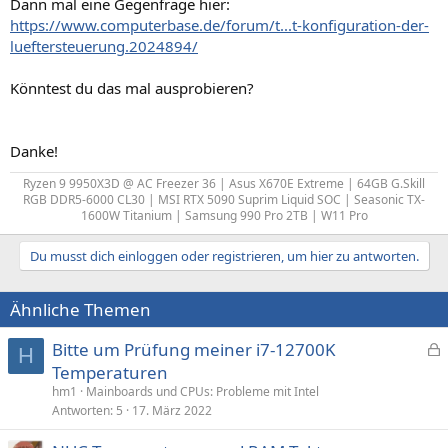
Dann mal eine Gegenfrage hier:
https://www.computerbase.de/forum/t...t-konfiguration-der-
lueftersteuerung.2024894/
Könntest du das mal ausprobieren?
Danke!
Ryzen 9 9950X3D @ AC Freezer 36 | Asus X670E Extreme | 64GB G.Skill
RGB DDR5-6000 CL30 | MSI RTX 5090 Suprim Liquid SOC | Seasonic TX-
1600W Titanium | Samsung 990 Pro 2TB | W11 Pro​
Du musst dich einloggen oder registrieren, um hier zu antworten.
Ähnliche Themen
Bitte um Prüfung meiner i7-12700K
H
e
Temperaturen
s
hm1
Mainboards und CPUs: Probleme mit Intel
p
Antworten
5
17. März 2022
e