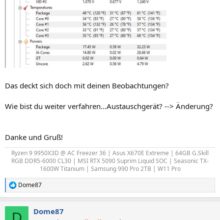
Das deckt sich doch mit deinen Beobachtungen?
Wie bist du weiter verfahren...Austauschgerät? --> Änderung?
Danke und Gruß!
Ryzen 9 9950X3D @ AC Freezer 36 | Asus X670E Extreme | 64GB G.Skill
RGB DDR5-6000 CL30 | MSI RTX 5090 Suprim Liquid SOC | Seasonic TX-
1600W Titanium | Samsung 990 Pro 2TB | W11 Pro​
Dome87
R
e
a
Dome87
k
D
t