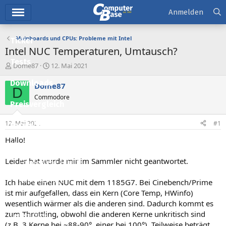
Hauptmenü
Anmelden
Mainboards und CPUs: Probleme mit Intel
Ticker
Intel NUC Temperaturen, Umtausch?
Tests
E
E
Dome87
12. Mai 2021
r
r
Downloads
s
s
Dome87
D
t
t
Commodore
e
e
Preisvergleich
l
l
l
l
12. Mai 2021
#1
Forum
e
t
r
a
Hallo!
Aktuelles
m
Leider hat wurde mir im Sammler nicht geantwortet.
Empfohlene Inhalte
Neue Beiträge
Ich habe einen NUC mit dem 1185G7. Bei Cinebench/Prime
ist mir aufgefallen, dass ein Kern (Core Temp, HWinfo)
Neueste Aktivitäten
wesentlich wärmer als die anderen sind. Dadurch kommt es
zum Throttling, obwohl die anderen Kerne unkritisch sind
Leserartikel
(z.B. 3 Kerne bei ~88-90°, einer bei 100°). Teilweise beträgt