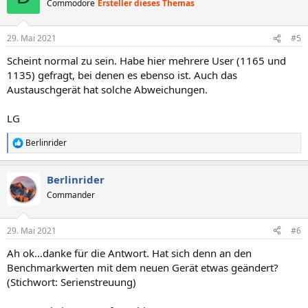
Commodore
Ersteller dieses Themas
i
o
n
29. Mai 2021
#5
e
n
Scheint normal zu sein. Habe hier mehrere User (1165 und
:
1135) gefragt, bei denen es ebenso ist. Auch das
Austauschgerät hat solche Abweichungen.
LG
Berlinrider
R
e
a
Berlinrider
k
t
Commander
i
o
n
29. Mai 2021
#6
e
n
Ah ok...danke für die Antwort. Hat sich denn an den
:
Benchmarkwerten mit dem neuen Gerät etwas geändert?
(Stichwort: Serienstreuung)