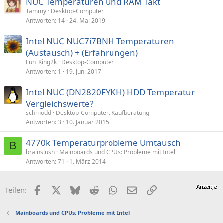
NUC Temperaturen und RAM Takt
r
Tammy
Desktop-Computer
r
Antworten
14
24. Mai 2019
t
Intel NUC NUC7i7BNH Temperaturen
(Austausch) + (Erfahrungen)
Fun_King2k
Desktop-Computer
Antworten
1
19. Juni 2017
Intel NUC (DN2820FYKH) HDD Temperatur
Vergleichswerte?
schmodd
Desktop-Computer: Kaufberatung
Antworten
3
10. Januar 2015
4770k Temperaturprobleme Umtausch
B
brainslush
Mainboards und CPUs: Probleme mit Intel
Antworten
71
1. März 2014
Facebook
X (Twitter)
Bluesky
Reddit
WhatsApp
E-Mail
Link
Teilen:
Mainboards und CPUs: Probleme mit Intel