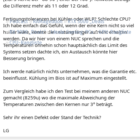
Regeln
die Differenz mehr als 11 oder 12 Grad.
Fertigungstoleranzen bei Kühler oder WLP? Schlechte CPU?
Podcast
RAMageddon
RTX 5000 „Deals“
Ich habe einfach das Gefühl, wenn der eine Kern nicht so viel
heißer wäre, könnte die Leistung länger aufrecht erhalten
RX 9000 „Deals“
Ideale Gaming-PCs
GPU-Rangliste
werden. Da wir hier von einem NUC sprechen und die
CPU-Rangliste
Temperaturen ohnehin schon hauptsächlich das Limit des
Systems setzen dachte ich, ein Austausch könnte hier
Besserung bringen.
Ich werde natürlich nichts unternehmen, was die Garantie etc.
beeinflusst. Kühlung im Bios ist auf Maximum eingestellt.
Zum Vergleich habe ich den Test bei meinem anderen NUC
gemacht (8259u) wo die maximale Abweichung der
Temperaturen zwischen den Kernen nur 3° beträgt.
Sehr ihr einen Defekt oder Stand der Technik?
LG