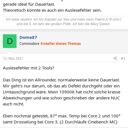
gerade ideal für Dauerlast.
Theoretisch könnte es auch ein Auslesefehler sein.
Ich habe studiert. Ich bin Kapitän zur See und habe mein Patent A, B und C
und die 6. Ich fahr die großen Pötte. Ich fahr die Mary Queen.
Dome87
D
Commodore
Ersteller dieses Themas
12. Mai 2021
#3
Auslesefehler mit 2 Tools?
Das Ding ist ein Allrounder, normalerweise keine Dauerlast.
Mir geht's nur darum, ob das als Defekt durchgeht oder ein
Umtauschgrund wäre. Mein 10900K hat nicht solche krasse
Abweichungen und wie schon geschrieben der andere NUC
auch nicht.
Eben nochmal getestet, 87° max. Temp bei Core 2 und 100°
samt Drosselung bei Core 3. (2 Durchläufe Cinebench MC)