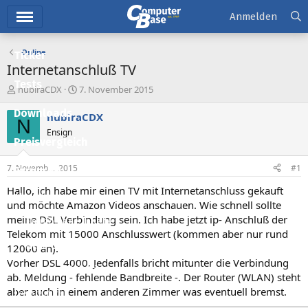
Hauptmenü
Anmelden
Online
Ticker
Internetanschluß TV
Tests
E
E
nubiraCDX
7. November 2015
r
r
Downloads
s
s
nubiraCDX
N
t
t
Ensign
e
e
Preisvergleich
l
l
l
l
7. November 2015
#1
Forum
e
t
r
a
Hallo, ich habe mir einen TV mit Internetanschluss gekauft
Aktuelles
m
und möchte Amazon Videos anschauen. Wie schnell sollte
meine DSL Verbindung sein. Ich habe jetzt ip- Anschluß der
Empfohlene Inhalte
Telekom mit 15000 Anschlusswert (kommen aber nur rund
Neue Beiträge
12000 an).
Vorher DSL 4000. Jedenfalls bricht mitunter die Verbindung
Neueste Aktivitäten
ab. Meldung - fehlende Bandbreite -. Der Router (WLAN) steht
aber auch in einem anderen Zimmer was eventuell bremst.
Leserartikel