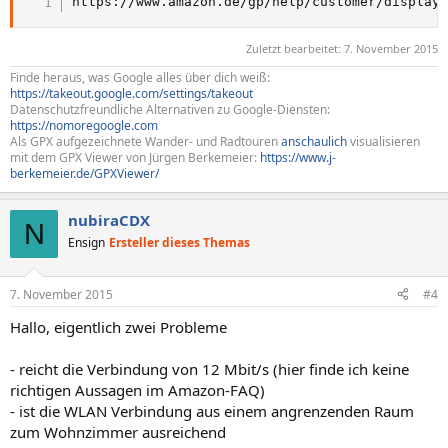
https://www.amazon.de/gp/help/customer/display
Zuletzt bearbeitet:
7. November 2015
Finde heraus, was Google alles über dich weiß:
https://takeout.google.com/settings/takeout
Datenschutzfreundliche Alternativen zu Google-Diensten:
https://nomoregoogle.com
Als GPX aufgezeichnete Wander- und Radtouren
anschaulich
visualisieren
mit dem GPX Viewer von Jürgen Berkemeier:
https://www.j-
berkemeier.de/GPXViewer/
nubiraCDX
N
Ensign
Ersteller dieses Themas
7. November 2015
#4
Hallo, eigentlich zwei Probleme
- reicht die Verbindung von 12 Mbit/s (hier finde ich keine
richtigen Aussagen im Amazon-FAQ)
- ist die WLAN Verbindung aus einem angrenzenden Raum
zum Wohnzimmer ausreichend