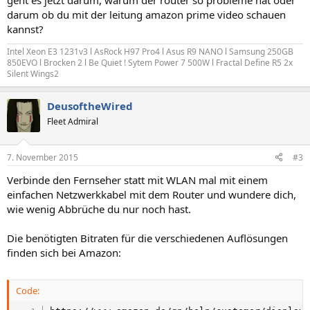
geht es jetzt darum, warum der router so probleme hat oder
darum ob du mit der leitung amazon prime video schauen
kannst?
Intel Xeon E3 1231v3 l AsRock H97 Pro4 l Asus R9 NANO l Samsung 250GB
850EVO l Brocken 2 l Be Quiet ! Sytem Power 7 500W l Fractal Define R5 2x
Silent Wings2
DeusoftheWired
Fleet Admiral
7. November 2015
#3
Verbinde den Fernseher statt mit WLAN mal mit einem
einfachen Netzwerkkabel mit dem Router und wundere dich,
wie wenig Abbrüche du nur noch hast.
Die benötigten Bitraten für die verschiedenen Auflösungen
finden sich bei Amazon:
Code: