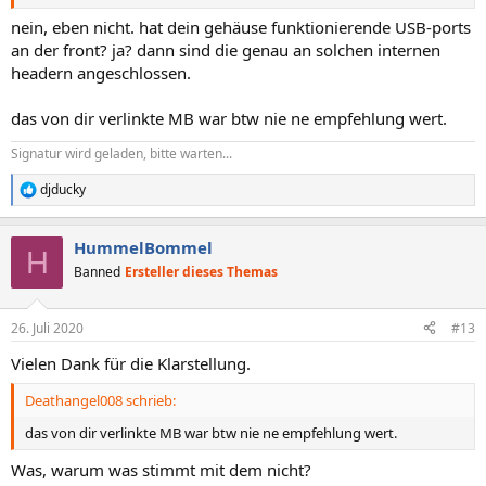
nein, eben nicht. hat dein gehäuse funktionierende USB-ports
an der front? ja? dann sind die genau an solchen internen
headern angeschlossen.
das von dir verlinkte MB war btw nie ne empfehlung wert.
Signatur wird geladen, bitte warten...
djducky
R
e
a
HummelBommel
k
H
t
Banned
Ersteller dieses Themas
i
o
n
26. Juli 2020
#13
e
n
Vielen Dank für die Klarstellung.
:
Deathangel008 schrieb:
das von dir verlinkte MB war btw nie ne empfehlung wert.
Was, warum was stimmt mit dem nicht?