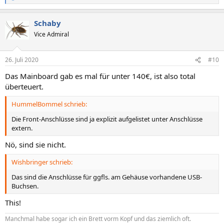
e
a
Schaby
k
t
Vice Admiral
i
o
n
26. Juli 2020
#10
e
n
Das Mainboard gab es mal für unter 140€, ist also total
:
überteuert.
HummelBommel schrieb:
Die Front-Anschlüsse sind ja explizit aufgelistet unter Anschlüsse
extern.
Nö, sind sie nicht.
Wishbringer schrieb:
Das sind die Anschlüsse für ggfls. am Gehäuse vorhandene USB-
Buchsen.
This!
Manchmal habe sogar ich ein Brett vorm Kopf und das ziemlich oft.