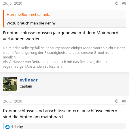
26. Juli 2020
#8
HummelBommel schrieb:
Wozu brauch man die denn?
Frontanschlüsse müssen ja irgendwie mit dem Mainboard
verbunden werden.
Da mir das selbstgefällige Zensurgebaren einiger Moderatoren nicht zusagt,
ist eine Verlängerung der Plusmitgliedschaft aus diesem Grund nicht
möglich.
Als Verfasser von Beiträgen behalte ich mir das Recht vor, diese in
regelmäßigen Abständen zu löschen.
evilnear
Captain
26. Juli 2020
#9
frontanschlüsse sind anschlüsse intern. anschlüsse extern
sind die hinten am mainboard
djducky
R