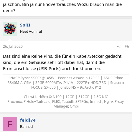
ja schon. Bin ja nur Endverbraucher. Wozu brauch man die
denn?
SpiII
Fleet Admiral
26. Juli 2020
#6
Das sind eine Reihe Pins, die für ein Kabel/Stecker gedacht
sind, die ein Gehäuse sehr oft dabei hat, damit die
Frontanschlüsse (USB-Ports) auch funktionieren.
"NAS": Ryzen 9900X@145W | Peerless Assassin 120 SE | ASUS Prime
B840M-A-CSM | 32GB 6000MT/s @1.1V | 222TB+ HDD/SSD | Seasonic
FOCUS GX-550 | Jonsbo N5 + 9x Arctic P12
Chuwi LarkBox X: N100 | 12GB | 512GB | 2.5G NIC
Proxmox: PiHole+Tailscale, PLEX, Tautulli, SFTPGo, Immich, Nginx-Proxy-
Manager, Ombi
feidl74
F
Banned