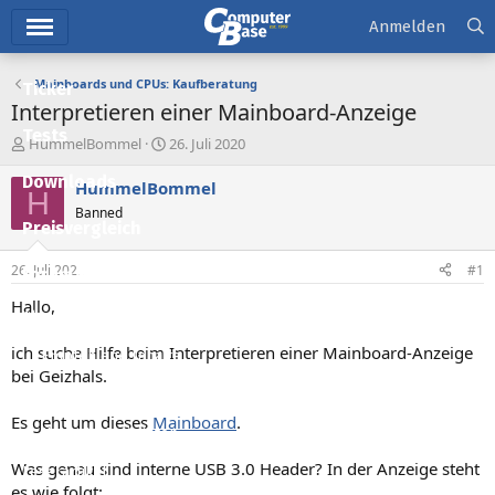
Hauptmenü
Anmelden
Mainboards und CPUs: Kaufberatung
Ticker
Interpretieren einer Mainboard-Anzeige
Tests
E
E
HummelBommel
26. Juli 2020
r
r
Downloads
s
s
HummelBommel
H
t
t
Banned
e
e
Preisvergleich
l
l
l
l
26. Juli 2020
#1
Forum
e
t
r
a
Hallo,
Aktuelles
m
ich suche Hilfe beim Interpretieren einer Mainboard-Anzeige
Empfohlene Inhalte
bei Geizhals.
Neue Beiträge
Es geht um dieses
Mainboard
.
Neueste Aktivitäten
Was genau sind interne USB 3.0 Header? In der Anzeige steht
Leserartikel
es wie folgt: