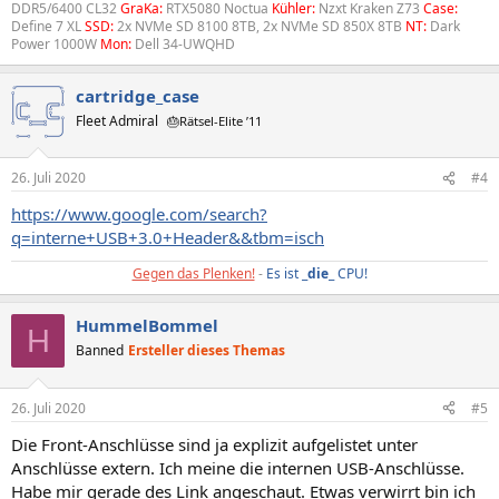
DDR5/6400 CL32
GraKa:
RTX5080 Noctua
Kühler:
Nzxt Kraken Z73
Case:
Define 7 XL
SSD:
2x NVMe SD 8100 8TB, 2x NVMe SD 850X 8TB
NT:
Dark
Power 1000W
Mon:
Dell 34-UWQHD
cartridge_case
Fleet Admiral
🎂Rätsel-Elite ’11
26. Juli 2020
#4
https://www.google.com/search?
q=interne+USB+3.0+Header&&tbm=isch
Gegen das Plenken!
-
Es ist _
die
_ CPU!
HummelBommel
H
Banned
Ersteller dieses Themas
26. Juli 2020
#5
Die Front-Anschlüsse sind ja explizit aufgelistet unter
Anschlüsse extern. Ich meine die internen USB-Anschlüsse.
Habe mir gerade des Link angeschaut. Etwas verwirrt bin ich