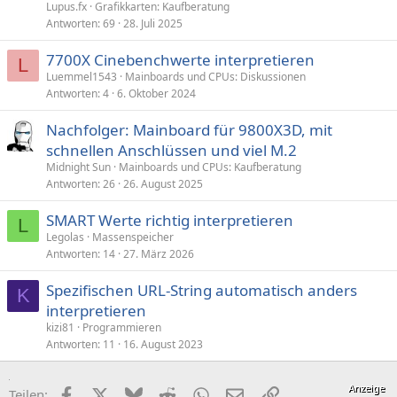
Lupus.fx
Grafikkarten: Kaufberatung
Antworten
69
28. Juli 2025
7700X Cinebenchwerte interpretieren
L
Luemmel1543
Mainboards und CPUs: Diskussionen
Antworten
4
6. Oktober 2024
Nachfolger: Mainboard für 9800X3D, mit
schnellen Anschlüssen und viel M.2
Midnight Sun
Mainboards und CPUs: Kaufberatung
Antworten
26
26. August 2025
SMART Werte richtig interpretieren
L
Legolas
Massenspeicher
Antworten
14
27. März 2026
Spezifischen URL-String automatisch anders
K
interpretieren
kizi81
Programmieren
Antworten
11
16. August 2023
Facebook
X (Twitter)
Bluesky
Reddit
WhatsApp
E-Mail
Link
Teilen: