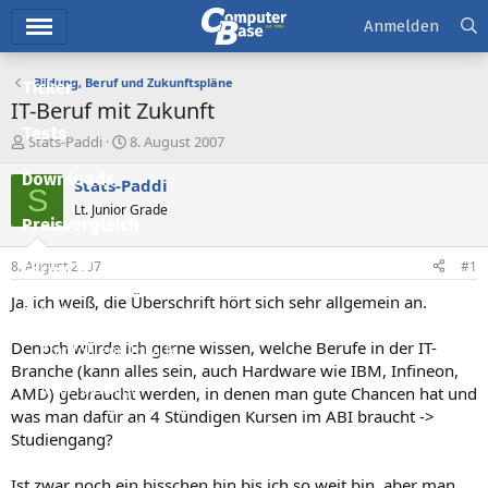
Hauptmenü
Anmelden
Bildung, Beruf und Zukunftspläne
Ticker
IT-Beruf mit Zukunft
Tests
E
E
Stats-Paddi
8. August 2007
r
r
Downloads
s
s
Stats-Paddi
S
t
t
Lt. Junior Grade
e
e
Preisvergleich
l
l
l
l
8. August 2007
#1
Forum
e
t
r
a
Ja, ich weiß, die Überschrift hört sich sehr allgemein an.
Aktuelles
m
Denoch würde ich gerne wissen, welche Berufe in der IT-
Empfohlene Inhalte
Branche (kann alles sein, auch Hardware wie IBM, Infineon,
Neue Beiträge
AMD) gebraucht werden, in denen man gute Chancen hat und
was man dafür an 4 Stündigen Kursen im ABI braucht ->
Neueste Aktivitäten
Studiengang?
Leserartikel
Ist zwar noch ein bisschen hin bis ich so weit bin, aber man