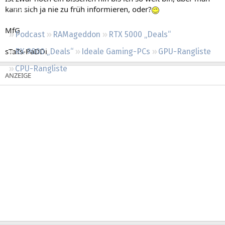
Regeln
kann sich ja nie zu früh informieren, oder?
MfG
Podcast
RAMageddon
RTX 5000 „Deals“
sTaTs-PaDDi
RX 9000 „Deals“
Ideale Gaming-PCs
GPU-Rangliste
CPU-Rangliste